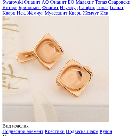
Swarovski
Фианит AQ
Фианит EQ
Малахит
Топаз Сваровски
Янтарь
Бриллиант
Фианит
Изумруд
Сапфир
Топаз
Гранат
Кварц Иск.
Жемчуг
Муассанит
Кварц
Жемчуг Иск.
Вид изделия
Подвесной элемент
Крестики
Подвеска-шарм
Кулон