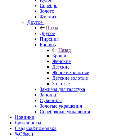
Серебро
Золото
Фианит
Другое
Назад
Другое
Пирсинг
Броши
Назад
Броши
Женские
Детские
Женские золотые
Детские золотые
Золотые
Зажимы для галстука
Запонки
Сувениры
Золотые украшения
Серебряные украшения
Новинки
Бриллианты
Свадьба&помолвка
%Обмен