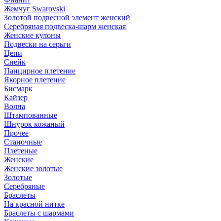
Жемчуг Swarovski
Золотой подвесной элемент женcкий
Серебряная подвеска-шарм женская
Женские кулоны
Подвески на серьги
Цепи
Снейк
Панцирное плетение
Якорное плетение
Бисмарк
Кайзер
Волна
Штампованные
Шнурок кожаный
Прочее
Станочные
Плетеные
Женские
Женские золотые
Золотые
Серебряные
Браслеты
На красной нитке
Браслеты с шармами