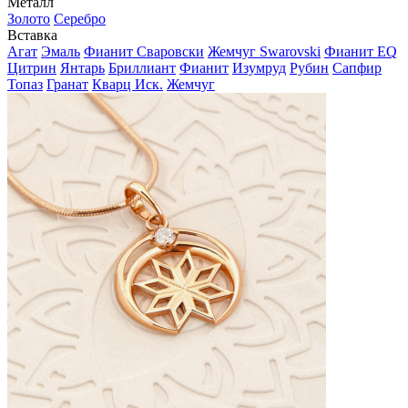
Металл
Золото
Серебро
Вставка
Агат
Эмаль
Фианит Сваровски
Жемчуг Swarovski
Фианит EQ
Цитрин
Янтарь
Бриллиант
Фианит
Изумруд
Рубин
Сапфир
Топаз
Гранат
Кварц Иск.
Жемчуг