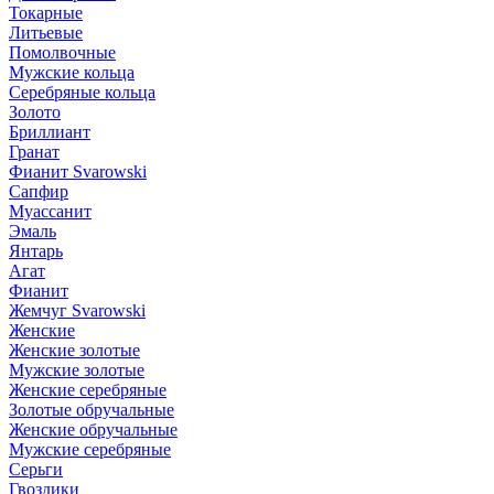
Токарные
Литьевые
Помолвочные
Мужские кольца
Серебряные кольца
Золото
Бриллиант
Гранат
Фианит Svarowski
Сапфир
Муассанит
Эмаль
Янтарь
Агат
Фианит
Жемчуг Svarowski
Женские
Женские золотые
Мужские золотые
Женские серебряные
Золотые обручальные
Женские обручальные
Мужские серебряные
Серьги
Гвоздики