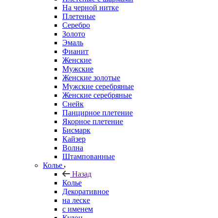
На черной нитке
Плетеные
Серебро
Золото
Эмаль
Фианит
Женские
Мужские
Женские золотые
Мужские серебряные
Женские серебряные
Снейк
Панцирное плетение
Якорное плетение
Бисмарк
Кайзер
Волна
Штампованные
Колье
Назад
Колье
Декоративное
на леске
с именем
Кулон