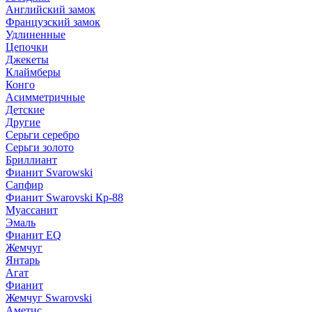
Английский замок
Французский замок
Удлиненные
Цепочки
Джекеты
Клаймберы
Конго
Асимметричные
Детские
Другие
Серьги серебро
Серьги золото
Бриллиант
Фианит Svarowski
Сапфир
Фианит Swarovski Кр-88
Муассанит
Эмаль
Фианит EQ
Жемчуг
Янтарь
Агат
Фианит
Жемчуг Swarovski
Аметис