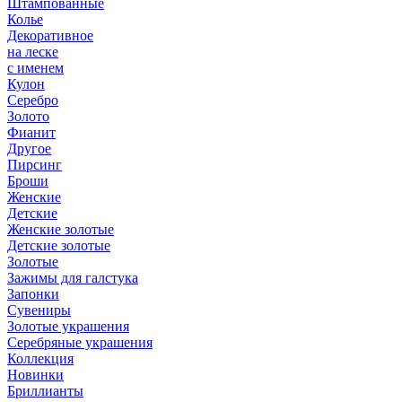
Штампованные
Колье
Декоративное
на леске
с именем
Кулон
Серебро
Золото
Фианит
Другое
Пирсинг
Броши
Женские
Детские
Женские золотые
Детские золотые
Золотые
Зажимы для галстука
Запонки
Сувениры
Золотые украшения
Серебряные украшения
Коллекция
Новинки
Бриллианты