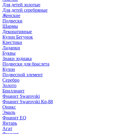
Для детей золотые
Для детей серебряные
Женские
Подвески
Шармы
Декоративные
Кулон Бегунок
Крестики
Ладанки
Буквы
Знаки зодиака
Подвески для браслета
Кулон
Подвесной элемент
Серебро
Золото
Бриллиант
Фианит Swarovski
Фианит Swarovski Кр-88
Оникс
Эмаль
Фианит EQ
Янтарь
Агат
Фианит