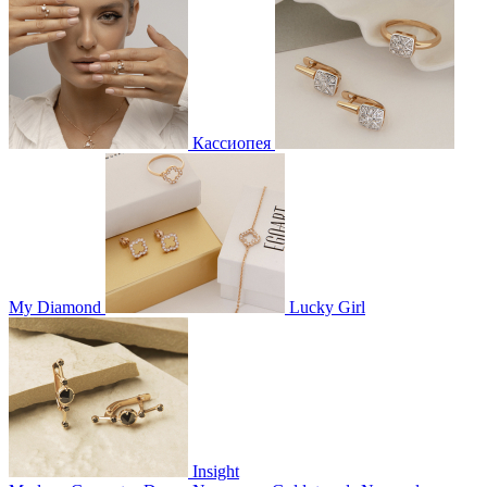
Кассиопея
My Diamond
Lucky Girl
Insight