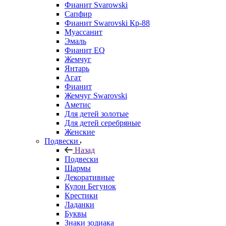
Фианит Svarowski
Сапфир
Фианит Swarovski Кр-88
Муассанит
Эмаль
Фианит EQ
Жемчуг
Янтарь
Агат
Фианит
Жемчуг Swarovski
Аметис
Для детей золотые
Для детей серебряные
Женские
Подвески
Назад
Подвески
Шармы
Декоративные
Кулон Бегунок
Крестики
Ладанки
Буквы
Знаки зодиака