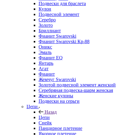
Подвески для браслета
Кулон
Подвесной элемент
Серебро
Золото
Бриллиант
Фианит Swarovski
Фианит Swarovski Кр-88
Оникс
Эмаль
Фианит EQ
Янтарь
Агат
Фианит
Жемчуг Swarovski
Золотой подвесной элемент женcкий
Серебряная подвеска-шарм женская
Женские кулоны
Подвески на серьги
Цепи
Назад
Цепи
Снейк
Панцирное плетение
Якорное плетение