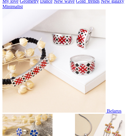
My love
Geometry
Dance
New wave
Gold_trends
New galaxy
Minimalist
Belarus