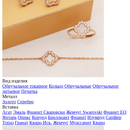
Вид изделия
Обручальное токарное
Кольцо
Обручальные
Обручальное
литьевое
Печатка
Металл
Золото
Серебро
Вставка
Агат
Эмаль
Фианит Сваровски
Жемчуг Swarovski
Фианит EQ
Янтарь
Оникс
Корунд
Бриллиант
Фианит
Изумруд
Сапфир
Топаз
Гранат
Кварц Иск.
Жемчуг
Муассанит
Кварц