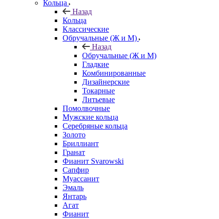
Кольца
Назад
Кольца
Классические
Обручальные (Ж и М)
Назад
Обручальные (Ж и М)
Гладкие
Комбинированные
Дизайнерские
Токарные
Литьевые
Помолвочные
Мужские кольца
Серебряные кольца
Золото
Бриллиант
Гранат
Фианит Svarowski
Сапфир
Муассанит
Эмаль
Янтарь
Агат
Фианит