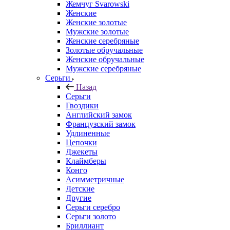
Жемчуг Svarowski
Женские
Женские золотые
Мужские золотые
Женские серебряные
Золотые обручальные
Женские обручальные
Мужские серебряные
Серьги
Назад
Серьги
Гвоздики
Английский замок
Французский замок
Удлиненные
Цепочки
Джекеты
Клаймберы
Конго
Асимметричные
Детские
Другие
Серьги серебро
Серьги золото
Бриллиант