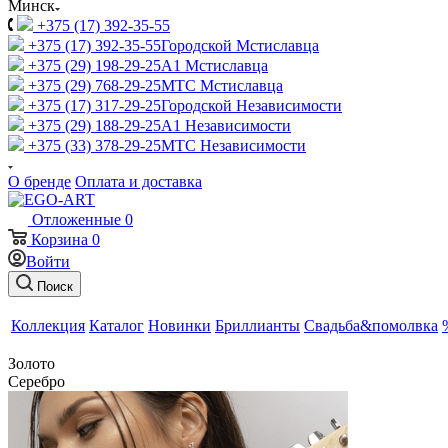
Минск
+375 (17) 392-35-55
+375 (17) 392-35-55
Городской Мстиславца
+375 (29) 198-29-25
A1 Мстиславца
+375 (29) 768-29-25
МТС Мстиславца
+375 (17) 317-29-25
Городской Независимости
+375 (29) 188-29-25
A1 Независимости
+375 (33) 378-29-25
МТС Независимости
О бренде
Оплата и доставка
Отложенные
0
Корзина
0
Войти
Поиск
Коллекция
Каталог
Новинки
Бриллианты
Свадьба&помолвка
Золото
Серебро