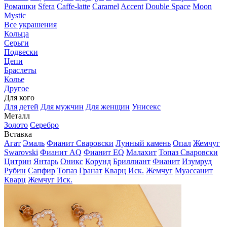
Ромашки
Sfera
Caffe-latte
Caramel
Accent
Double Space
Moon
Mystic
Все украшения
Кольца
Серьги
Подвески
Цепи
Браслеты
Колье
Другое
Для кого
Для детей
Для мужчин
Для женщин
Унисекс
Металл
Золото
Серебро
Вставка
Агат
Эмаль
Фианит Сваровски
Лунный камень
Опал
Жемчуг
Swarovski
Фианит AQ
Фианит EQ
Малахит
Топаз Сваровски
Цитрин
Янтарь
Оникс
Корунд
Бриллиант
Фианит
Изумруд
Рубин
Сапфир
Топаз
Гранат
Кварц Иск.
Жемчуг
Муассанит
Кварц
Жемчуг Иск.