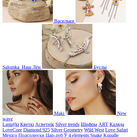
Васильки
Salomka
Наш Лён
Буслы
Maki
New
wave
Lastaўki
Кветкі
Асветнiк
Silver trends
Шифры
ART
Каляда
LoveCore
Diamond 925
Silver Geometry
Wild West
Love Safari
Mexico
Подсолнухи
Цар-дуб
Ў
4 elements
Snake
Kupalle