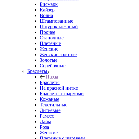
Бисмарк
Кайзер
Волна
Штампованные
Шнурок кожаный
Прочее
Станочные
Плетеные
Женские
Женские золотые
Золотые
Серебряные
Браслеты
Назад
Браслеты
На красной нитке
Браслеты с шармами
Кожаные
Текстильные
Литьевые
Рамзес
Лайм
Роза
Жесткие
Плетеные с шармами