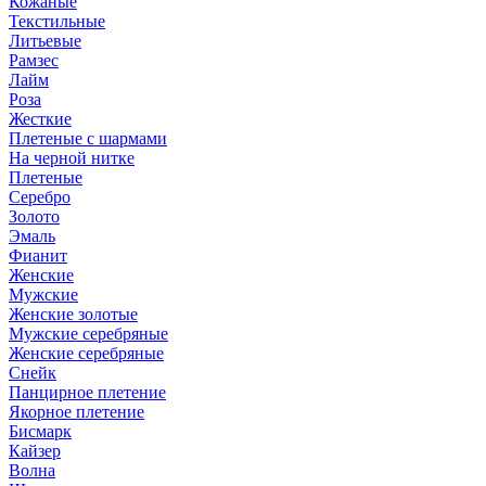
Кожаные
Текстильные
Литьевые
Рамзес
Лайм
Роза
Жесткие
Плетеные с шармами
На черной нитке
Плетеные
Серебро
Золото
Эмаль
Фианит
Женские
Мужские
Женские золотые
Мужские серебряные
Женские серебряные
Снейк
Панцирное плетение
Якорное плетение
Бисмарк
Кайзер
Волна