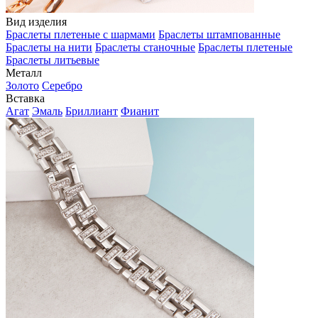
Вид изделия
Браслеты плетеные с шармами
Браслеты штампованные
Браслеты на нити
Браслеты станочные
Браслеты плетеные
Браслеты литьевые
Металл
Золото
Серебро
Вставка
Агат
Эмаль
Бриллиант
Фианит