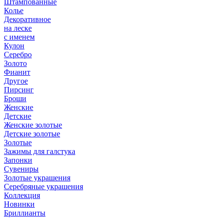
Штампованные
Колье
Декоративное
на леске
с именем
Кулон
Серебро
Золото
Фианит
Другое
Пирсинг
Броши
Женские
Детские
Женские золотые
Детские золотые
Золотые
Зажимы для галстука
Запонки
Сувениры
Золотые украшения
Серебряные украшения
Коллекция
Новинки
Бриллианты