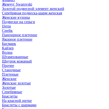
Жемчуг Swarovski
Золотой подвесной элемент женcкий
Серебряная подвеска-шарм женская
Женские кулоны
Подвески на серьги
Цепи
Снейк
Панцирное плетение
Якорное плетение
Бисмарк
Кайзер
Волна
Штампованные
Шнурок кожаный
Прочее
Станочные
Плетеные
Женские
Женские золотые
Золотые
Серебряные
Браслеты
На красной нитке
Браслеты с шармами