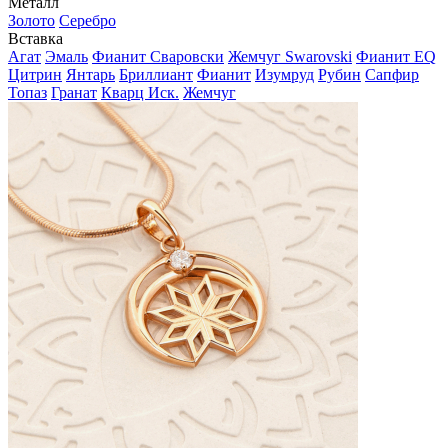
Металл
Золото
Серебро
Вставка
Агат
Эмаль
Фианит Сваровски
Жемчуг Swarovski
Фианит EQ
Цитрин
Янтарь
Бриллиант
Фианит
Изумруд
Рубин
Сапфир
Топаз
Гранат
Кварц Иск.
Жемчуг