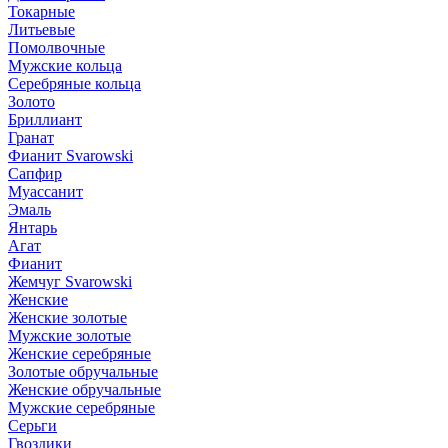
Токарные
Литьевые
Помолвочные
Мужские кольца
Серебряные кольца
Золото
Бриллиант
Гранат
Фианит Svarowski
Сапфир
Муассанит
Эмаль
Янтарь
Агат
Фианит
Жемчуг Svarowski
Женские
Женские золотые
Мужские золотые
Женские серебряные
Золотые обручальные
Женские обручальные
Мужские серебряные
Серьги
Гвоздики