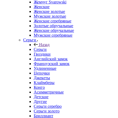
Жемчуг Svarowski
Женские
Женские золотые
Мужские золотые
Женские серебряные
Золотые обручальные
Женские обручальные
Мужские серебряные
Серьги
Назад
Серьги
Гвоздики
Английский замок
Французский замок
Удлиненные
Цепочки
Джекеты
Клаймберы
Конго
Асимметричные
Детские
Другие
Серьги серебро
Серьги золото
Бриллиант