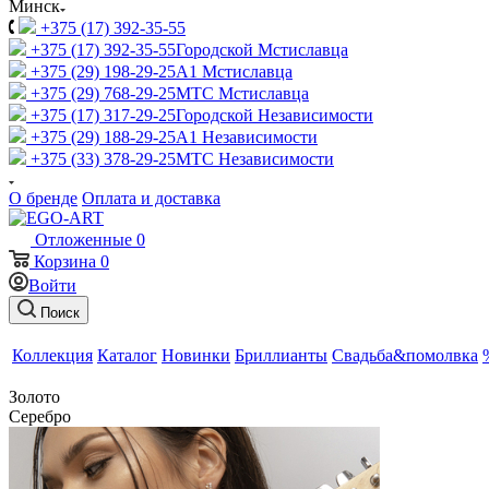
Минск
+375 (17) 392-35-55
+375 (17) 392-35-55
Городской Мстиславца
+375 (29) 198-29-25
A1 Мстиславца
+375 (29) 768-29-25
МТС Мстиславца
+375 (17) 317-29-25
Городской Независимости
+375 (29) 188-29-25
A1 Независимости
+375 (33) 378-29-25
МТС Независимости
О бренде
Оплата и доставка
Отложенные
0
Корзина
0
Войти
Поиск
Коллекция
Каталог
Новинки
Бриллианты
Свадьба&помолвка
Золото
Серебро