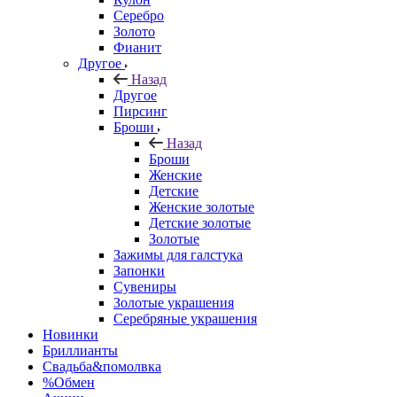
Серебро
Золото
Фианит
Другое
Назад
Другое
Пирсинг
Броши
Назад
Броши
Женские
Детские
Женские золотые
Детские золотые
Золотые
Зажимы для галстука
Запонки
Сувениры
Золотые украшения
Серебряные украшения
Новинки
Бриллианты
Свадьба&помолвка
%Обмен