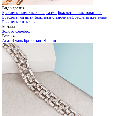
Вид изделия
Браслеты плетеные с шармами
Браслеты штампованные
Браслеты на нити
Браслеты станочные
Браслеты плетеные
Браслеты литьевые
Металл
Золото
Серебро
Вставка
Агат
Эмаль
Бриллиант
Фианит