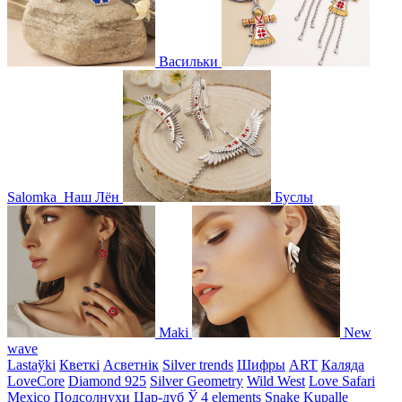
Васильки
Salomka
Наш Лён
Буслы
Maki
New
wave
Lastaўki
Кветкі
Асветнiк
Silver trends
Шифры
ART
Каляда
LoveCore
Diamond 925
Silver Geometry
Wild West
Love Safari
Mexico
Подсолнухи
Цар-дуб
Ў
4 elements
Snake
Kupalle