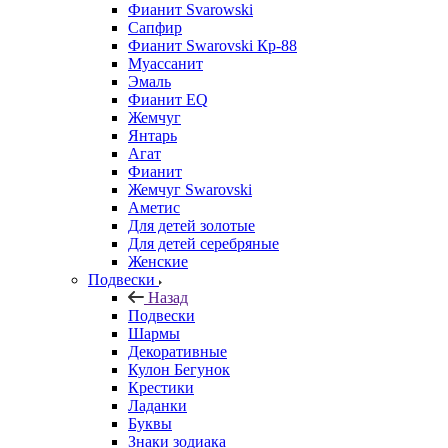
Фианит Svarowski
Сапфир
Фианит Swarovski Кр-88
Муассанит
Эмаль
Фианит EQ
Жемчуг
Янтарь
Агат
Фианит
Жемчуг Swarovski
Аметис
Для детей золотые
Для детей серебряные
Женские
Подвески
Назад
Подвески
Шармы
Декоративные
Кулон Бегунок
Крестики
Ладанки
Буквы
Знаки зодиака