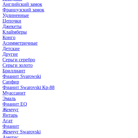
Английский замок
Французский замок
Удлиненные
Цепочки
Джекеты
Клаймберы
Конго
Асимметричные
Детские
Другие
Серьги серебро
Серьги золото
Бриллиант
Фианит Svarowski
Сапфир
Фианит Swarovski Кр-88
Муассанит
Эмаль
Фианит EQ
Жемчуг
Янтарь
Агат
Фианит
Жемчуг Swarovski
Аметис