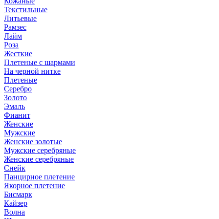
Кожаные
Текстильные
Литьевые
Рамзес
Лайм
Роза
Жесткие
Плетеные с шармами
На черной нитке
Плетеные
Серебро
Золото
Эмаль
Фианит
Женские
Мужские
Женские золотые
Мужские серебряные
Женские серебряные
Снейк
Панцирное плетение
Якорное плетение
Бисмарк
Кайзер
Волна