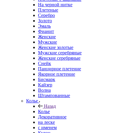
На черной нитке
Плетеные
Серебро
Золото
Эмаль
Фианит
Женские
Мужские
Женские золотые
Мужские серебряные
Женские серебряные
Снейк
Панцирное плетение
Якорное плетение
Бисмарк
Кайзер
Волна
Штампованные
Колье
Назад
Колье
Декоративное
на леске
с именем
Кулон