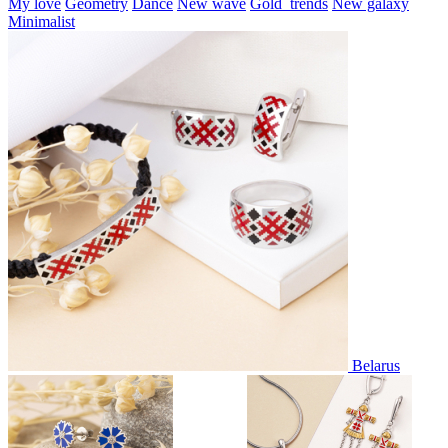
My love
Geometry
Dance
New wave
Gold_trends
New galaxy
Minimalist
Belarus