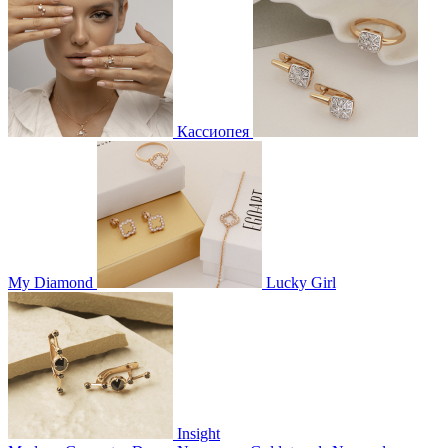
Кассиопея
My Diamond
Lucky Girl
Insight