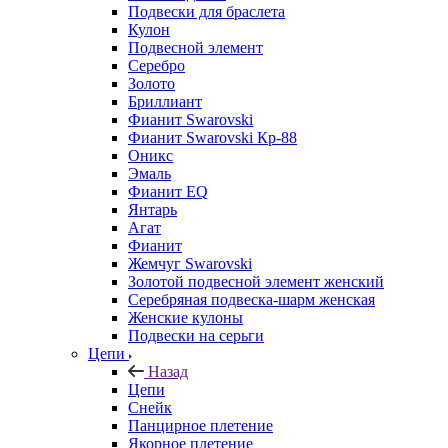
Подвески для браслета
Кулон
Подвесной элемент
Серебро
Золото
Бриллиант
Фианит Swarovski
Фианит Swarovski Кр-88
Оникс
Эмаль
Фианит EQ
Янтарь
Агат
Фианит
Жемчуг Swarovski
Золотой подвесной элемент женcкий
Серебряная подвеска-шарм женская
Женские кулоны
Подвески на серьги
Цепи
Назад
Цепи
Снейк
Панцирное плетение
Якорное плетение