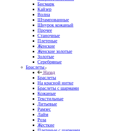
Бисмарк
Кайзер
Волна
Штампованные
Шнурок кожаный
Прочее
Станочные
Плетеные
Женские
Женские золотые
Золотые
Серебряные
Браслеты
Назад
Браслеты
На красной нитке
Браслеты с шармами
Кожаные
Текстильные
Литьевые
Рамзес
Лайм
Роза
Жесткие
Плетеные с шармами