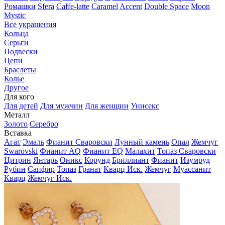
Ромашки
Sfera
Caffe-latte
Caramel
Accent
Double Space
Moon
Mystic
Все украшения
Кольца
Серьги
Подвески
Цепи
Браслеты
Колье
Другое
Для кого
Для детей
Для мужчин
Для женщин
Унисекс
Металл
Золото
Серебро
Вставка
Агат
Эмаль
Фианит Сваровски
Лунный камень
Опал
Жемчуг
Swarovski
Фианит AQ
Фианит EQ
Малахит
Топаз Сваровски
Цитрин
Янтарь
Оникс
Корунд
Бриллиант
Фианит
Изумруд
Рубин
Сапфир
Топаз
Гранат
Кварц Иск.
Жемчуг
Муассанит
Кварц
Жемчуг Иск.