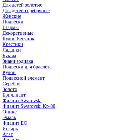
Для детей золотые
Для детей серебряные
Женские
Подвески
Шармы
Декоративные
Кулон Бегунок
Крестики
Ладанки
Буквы
Знаки зодиака
Подвески для браслета
Кулон
Подвесной элемент
Серебро
Золото
Бриллиант
Фианит Swarovski
Фианит Swarovski Кр-88
Оникс
Эмаль
Фианит EQ
Янтарь
Агат
Фианит