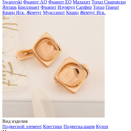
Swarovski
Фианит AQ
Фианит EQ
Малахит
Топаз Сваровски
Янтарь
Бриллиант
Фианит
Изумруд
Сапфир
Топаз
Гранат
Кварц Иск.
Жемчуг
Муассанит
Кварц
Жемчуг Иск.
Вид изделия
Подвесной элемент
Крестики
Подвеска-шарм
Кулон