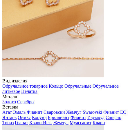
Вид изделия
Обручальное токарное
Кольцо
Обручальные
Обручальное
литьевое
Печатка
Металл
Золото
Серебро
Вставка
Агат
Эмаль
Фианит Сваровски
Жемчуг Swarovski
Фианит EQ
Янтарь
Оникс
Корунд
Бриллиант
Фианит
Изумруд
Сапфир
Топаз
Гранат
Кварц Иск.
Жемчуг
Муассанит
Кварц