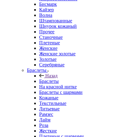
Бисмарк
Кайзер
Волна
Штампованные
Шнурок кожаный
Прочее
Станочные
Плетеные
Женские
Женские золотые
Золотые
Серебряные
Браслеты
Назад
Браслеты
На красной нитке
Браслеты с шармами
Кожаные
Текстильные
Литьевые
Рамзес
Лайм
Роза
Жесткие
Плетеные с шармами