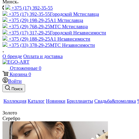
Минск
+375 (17) 392-35-55
+375 (17) 392-35-55
Городской Мстиславца
+375 (29) 198-29-25
A1 Мстиславца
+375 (29) 768-29-25
МТС Мстиславца
+375 (17) 317-29-25
Городской Независимости
+375 (29) 188-29-25
A1 Независимости
+375 (33) 378-29-25
МТС Независимости
О бренде
Оплата и доставка
Отложенные
0
Корзина
0
Войти
Поиск
Коллекция
Каталог
Новинки
Бриллианты
Свадьба&помолвка
Золото
Серебро