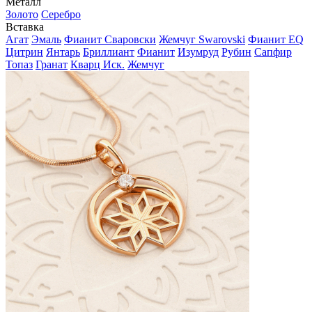
Металл
Золото
Серебро
Вставка
Агат
Эмаль
Фианит Сваровски
Жемчуг Swarovski
Фианит EQ
Цитрин
Янтарь
Бриллиант
Фианит
Изумруд
Рубин
Сапфир
Топаз
Гранат
Кварц Иск.
Жемчуг