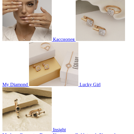
Кассиопея
My Diamond
Lucky Girl
Insight