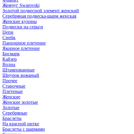
Жемчуг Swarovski
Золотой подвесной элемент женcкий
Серебряная подвеска-шарм женская
Женские кулоны
Подвески на серьги
Цепи
Снейк
Панцирное плетение
Якорное плетение
Бисмарк
Кайзер
Волна
Штампованные
Шнурок кожаный
Прочее
Станочные
Плетеные
Женские
Женские золотые
Золотые
Серебряные
Браслеты
На красной нитке
Браслеты с шармами