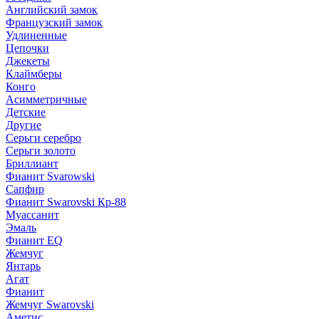
Английский замок
Французский замок
Удлиненные
Цепочки
Джекеты
Клаймберы
Конго
Асимметричные
Детские
Другие
Серьги серебро
Серьги золото
Бриллиант
Фианит Svarowski
Сапфир
Фианит Swarovski Кр-88
Муассанит
Эмаль
Фианит EQ
Жемчуг
Янтарь
Агат
Фианит
Жемчуг Swarovski
Аметис