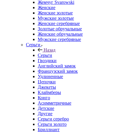
Жемчуг Svarowski
Женские
Женские золотые
Мужские золотые
Женские серебряные
Золотые обручальные
Женские обручальные
Мужские серебряные
Серьги
Назад
Серьги
Гвоздики
Английский замок
Французский замок
Удлиненные
Цепочки
Джекеты
Клаймберы
Конго
Асимметричные
Детские
Другие
Серьги серебро
Серьги золото
Бриллиант