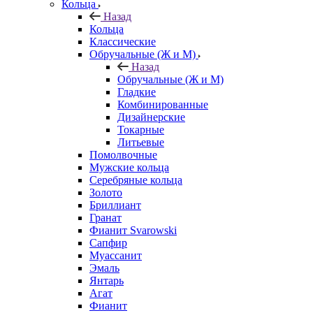
Кольца
Назад
Кольца
Классические
Обручальные (Ж и М)
Назад
Обручальные (Ж и М)
Гладкие
Комбинированные
Дизайнерские
Токарные
Литьевые
Помолвочные
Мужские кольца
Серебряные кольца
Золото
Бриллиант
Гранат
Фианит Svarowski
Сапфир
Муассанит
Эмаль
Янтарь
Агат
Фианит