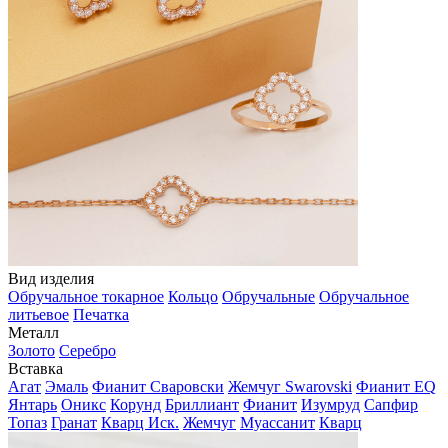
Вид изделия
Обручальное токарное
Кольцо
Обручальные
Обручальное
литьевое
Печатка
Металл
Золото
Серебро
Вставка
Агат
Эмаль
Фианит Сваровски
Жемчуг Swarovski
Фианит EQ
Янтарь
Оникс
Корунд
Бриллиант
Фианит
Изумруд
Сапфир
Топаз
Гранат
Кварц Иск.
Жемчуг
Муассанит
Кварц