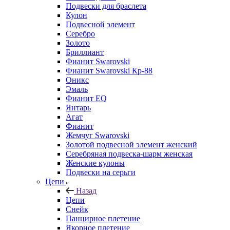
Подвески для браслета
Кулон
Подвесной элемент
Серебро
Золото
Бриллиант
Фианит Swarovski
Фианит Swarovski Кр-88
Оникс
Эмаль
Фианит EQ
Янтарь
Агат
Фианит
Жемчуг Swarovski
Золотой подвесной элемент женcкий
Серебряная подвеска-шарм женская
Женские кулоны
Подвески на серьги
Цепи
Назад
Цепи
Снейк
Панцирное плетение
Якорное плетение