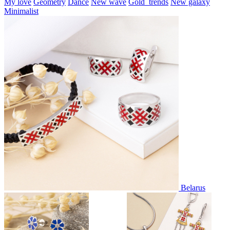
My love
Geometry
Dance
New wave
Gold_trends
New galaxy
Minimalist
Belarus