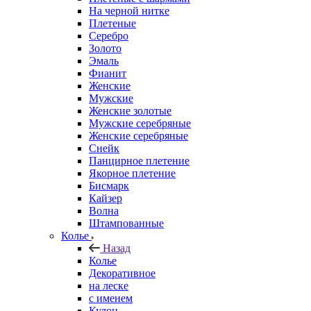
На черной нитке
Плетеные
Серебро
Золото
Эмаль
Фианит
Женские
Мужские
Женские золотые
Мужские серебряные
Женские серебряные
Снейк
Панцирное плетение
Якорное плетение
Бисмарк
Кайзер
Волна
Штампованные
Колье
Назад
Колье
Декоративное
на леске
с именем
Кулон