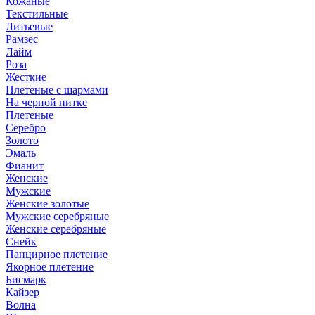
Кожаные
Текстильные
Литьевые
Рамзес
Лайм
Роза
Жесткие
Плетеные с шармами
На черной нитке
Плетеные
Серебро
Золото
Эмаль
Фианит
Женские
Мужские
Женские золотые
Мужские серебряные
Женские серебряные
Снейк
Панцирное плетение
Якорное плетение
Бисмарк
Кайзер
Волна