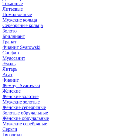
Токарные
Литьевые
Помолвочные
Мужские кольца
Серебряные кольца
Золото
Бриллиант
Гранат
Фианит Svarowski
Сапфир
Муассанит
Эмаль
Янтарь
Агат
Фианит
Жемчуг Svarowski
Женские
Женские золотые
Мужские золотые
Женские серебряные
Золотые обручальные
Женские обручальные
Мужские серебряные
Серьги
Гвоздики