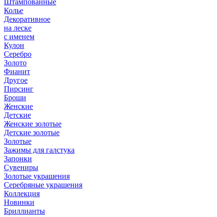
Штампованные
Колье
Декоративное
на леске
с именем
Кулон
Серебро
Золото
Фианит
Другое
Пирсинг
Броши
Женские
Детские
Женские золотые
Детские золотые
Золотые
Зажимы для галстука
Запонки
Сувениры
Золотые украшения
Серебряные украшения
Коллекция
Новинки
Бриллианты