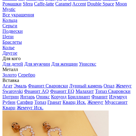
Ромашки
Sfera
Caffe-latte
Caramel
Accent
Double Space
Moon
Mystic
Все украшения
Кольца
Серьги
Подвески
Цепи
Браслеты
Колье
Другое
Для кого
Для детей
Для мужчин
Для женщин
Унисекс
Металл
Золото
Серебро
Вставка
Агат
Эмаль
Фианит Сваровски
Лунный камень
Опал
Жемчуг
Swarovski
Фианит AQ
Фианит EQ
Малахит
Топаз Сваровски
Цитрин
Янтарь
Оникс
Корунд
Бриллиант
Фианит
Изумруд
Рубин
Сапфир
Топаз
Гранат
Кварц Иск.
Жемчуг
Муассанит
Кварц
Жемчуг Иск.