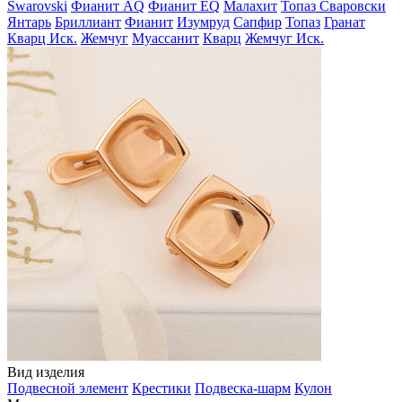
Swarovski
Фианит AQ
Фианит EQ
Малахит
Топаз Сваровски
Янтарь
Бриллиант
Фианит
Изумруд
Сапфир
Топаз
Гранат
Кварц Иск.
Жемчуг
Муассанит
Кварц
Жемчуг Иск.
Вид изделия
Подвесной элемент
Крестики
Подвеска-шарм
Кулон