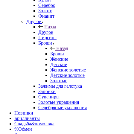
Серебро
Золото
Фианит
Другое
Назад
Другое
Пирсинг
Броши
Назад
Броши
Женские
Детские
Женские золотые
Детские золотые
Золотые
Зажимы для галстука
Запонки
Сувениры
Золотые украшения
Серебряные украшения
Новинки
Бриллианты
Свадьба&помолвка
%Обмен