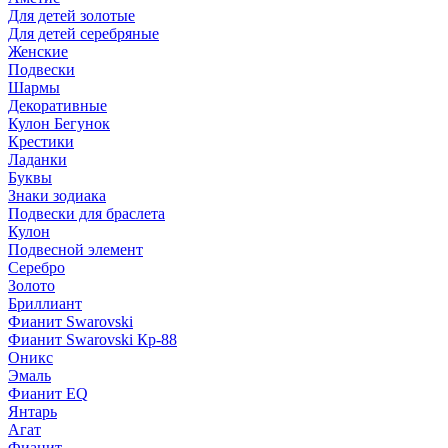
Для детей золотые
Для детей серебряные
Женские
Подвески
Шармы
Декоративные
Кулон Бегунок
Крестики
Ладанки
Буквы
Знаки зодиака
Подвески для браслета
Кулон
Подвесной элемент
Серебро
Золото
Бриллиант
Фианит Swarovski
Фианит Swarovski Кр-88
Оникс
Эмаль
Фианит EQ
Янтарь
Агат
Фианит