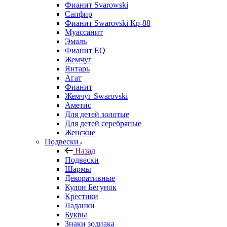
Фианит Svarowski
Сапфир
Фианит Swarovski Кр-88
Муассанит
Эмаль
Фианит EQ
Жемчуг
Янтарь
Агат
Фианит
Жемчуг Swarovski
Аметис
Для детей золотые
Для детей серебряные
Женские
Подвески
Назад
Подвески
Шармы
Декоративные
Кулон Бегунок
Крестики
Ладанки
Буквы
Знаки зодиака