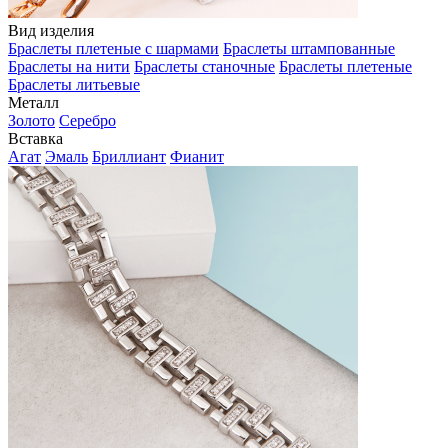
Вид изделия
Браслеты плетеные с шармами
Браслеты штампованные
Браслеты на нити
Браслеты станочные
Браслеты плетеные
Браслеты литьевые
Металл
Золото
Серебро
Вставка
Агат
Эмаль
Бриллиант
Фианит