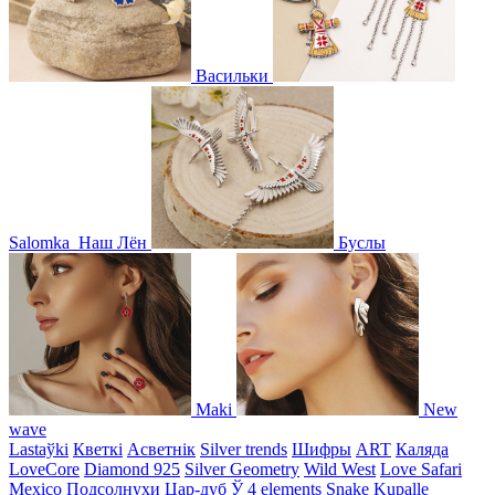
Васильки
Salomka
Наш Лён
Буслы
Maki
New
wave
Lastaўki
Кветкі
Асветнiк
Silver trends
Шифры
ART
Каляда
LoveCore
Diamond 925
Silver Geometry
Wild West
Love Safari
Mexico
Подсолнухи
Цар-дуб
Ў
4 elements
Snake
Kupalle