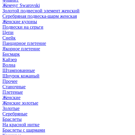
Жемчуг Swarovski
Золотой подвесной элемент женcкий
Серебряная подвеска-шарм женская
Женские кулоны
Подвески на серьги
Цепи
Снейк
Панцирное плетение
Якорное плетение
Бисмарк
Кайзер
Волна
Штампованные
Шнурок кожаный
Прочее
Станочные
Плетеные
Женские
Женские золотые
Золотые
Серебряные
Браслеты
На красной нитке
Браслеты с шармами