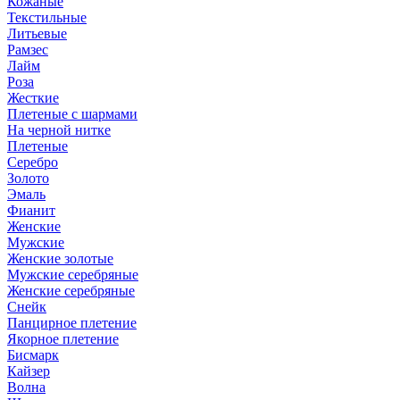
Кожаные
Текстильные
Литьевые
Рамзес
Лайм
Роза
Жесткие
Плетеные с шармами
На черной нитке
Плетеные
Серебро
Золото
Эмаль
Фианит
Женские
Мужские
Женские золотые
Мужские серебряные
Женские серебряные
Снейк
Панцирное плетение
Якорное плетение
Бисмарк
Кайзер
Волна