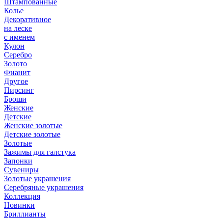
Штампованные
Колье
Декоративное
на леске
с именем
Кулон
Серебро
Золото
Фианит
Другое
Пирсинг
Броши
Женские
Детские
Женские золотые
Детские золотые
Золотые
Зажимы для галстука
Запонки
Сувениры
Золотые украшения
Серебряные украшения
Коллекция
Новинки
Бриллианты