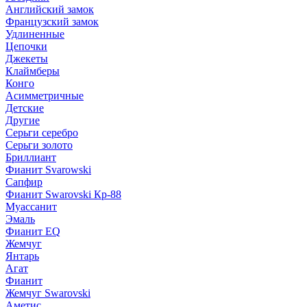
Английский замок
Французский замок
Удлиненные
Цепочки
Джекеты
Клаймберы
Конго
Асимметричные
Детские
Другие
Серьги серебро
Серьги золото
Бриллиант
Фианит Svarowski
Сапфир
Фианит Swarovski Кр-88
Муассанит
Эмаль
Фианит EQ
Жемчуг
Янтарь
Агат
Фианит
Жемчуг Swarovski
Аметис