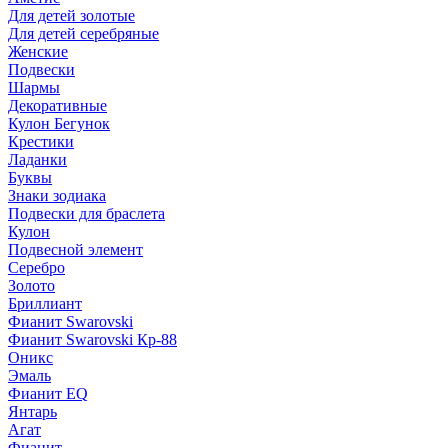
Для детей золотые
Для детей серебряные
Женские
Подвески
Шармы
Декоративные
Кулон Бегунок
Крестики
Ладанки
Буквы
Знаки зодиака
Подвески для браслета
Кулон
Подвесной элемент
Серебро
Золото
Бриллиант
Фианит Swarovski
Фианит Swarovski Кр-88
Оникс
Эмаль
Фианит EQ
Янтарь
Агат
Фианит