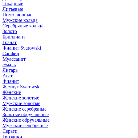
Токарные
Литьевые
Помолвочные
Мужские кольца
Серебряные кольца
Золото
Бриллиант
Гранат
Фианит Svarowski
Сапфир
Муассанит
Эмаль
Янтарь
Агат
Фианит
Жемчуг Svarowski
Женские
Женские золотые
Мужские золотые
Женские серебряные
Золотые обручальные
Женские обручальные
Мужские серебряные
Серьги
Гвоздики