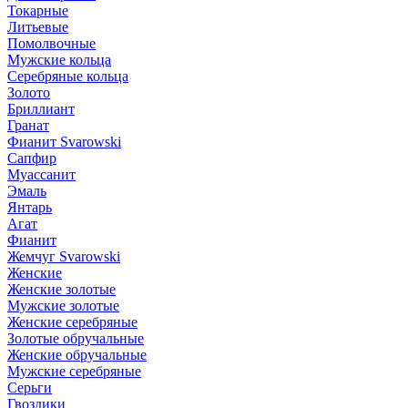
Токарные
Литьевые
Помолвочные
Мужские кольца
Серебряные кольца
Золото
Бриллиант
Гранат
Фианит Svarowski
Сапфир
Муассанит
Эмаль
Янтарь
Агат
Фианит
Жемчуг Svarowski
Женские
Женские золотые
Мужские золотые
Женские серебряные
Золотые обручальные
Женские обручальные
Мужские серебряные
Серьги
Гвоздики