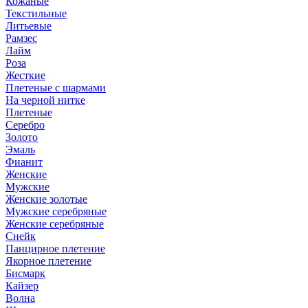
Кожаные
Текстильные
Литьевые
Рамзес
Лайм
Роза
Жесткие
Плетеные с шармами
На черной нитке
Плетеные
Серебро
Золото
Эмаль
Фианит
Женские
Мужские
Женские золотые
Мужские серебряные
Женские серебряные
Снейк
Панцирное плетение
Якорное плетение
Бисмарк
Кайзер
Волна