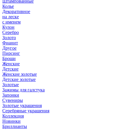
Штампованные
Колье
Декоративное
на леске
с именем
Кулон
Серебро
Золото
Фианит
Другое
Пирсинг
Броши
Женские
Детские
Женские золотые
Детские золотые
Золотые
Зажимы для галстука
Запонки
Сувениры
Золотые украшения
Серебряные украшения
Коллекция
Новинки
Бриллианты