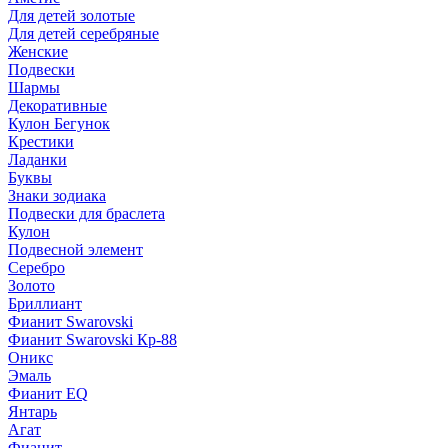
Для детей золотые
Для детей серебряные
Женские
Подвески
Шармы
Декоративные
Кулон Бегунок
Крестики
Ладанки
Буквы
Знаки зодиака
Подвески для браслета
Кулон
Подвесной элемент
Серебро
Золото
Бриллиант
Фианит Swarovski
Фианит Swarovski Кр-88
Оникс
Эмаль
Фианит EQ
Янтарь
Агат
Фианит