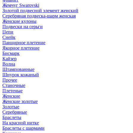
Жемчуг Swarovski
Золотой подвесной элемент женcкий
Серебряная подвеска-шарм женская
Женские кулоны
Подвески на серьги
Цепи
Снейк
Панцирное плетение
Якорное плетение
Бисмарк
Кайзер
Волна
Штампованные
Шнурок кожаный
Прочее
Станочные
Плетеные
Женские
Женские золотые
Золотые
Серебряные
Браслеты
На красной нитке
Браслеты с шармами