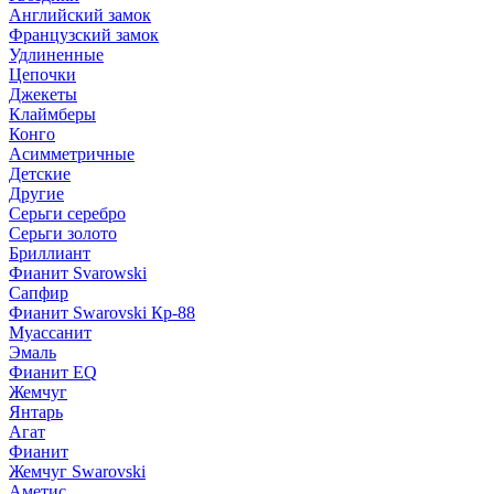
Английский замок
Французский замок
Удлиненные
Цепочки
Джекеты
Клаймберы
Конго
Асимметричные
Детские
Другие
Серьги серебро
Серьги золото
Бриллиант
Фианит Svarowski
Сапфир
Фианит Swarovski Кр-88
Муассанит
Эмаль
Фианит EQ
Жемчуг
Янтарь
Агат
Фианит
Жемчуг Swarovski
Аметис