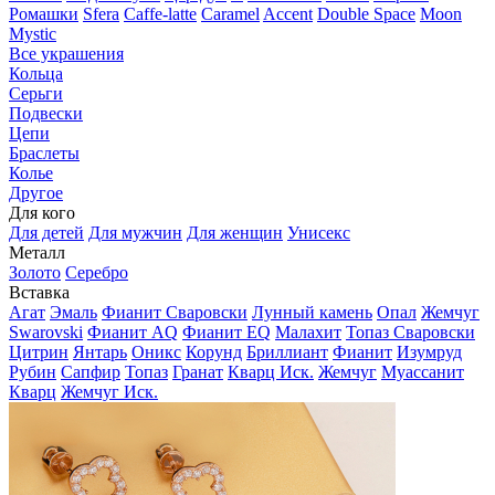
Ромашки
Sfera
Caffe-latte
Caramel
Accent
Double Space
Moon
Mystic
Все украшения
Кольца
Серьги
Подвески
Цепи
Браслеты
Колье
Другое
Для кого
Для детей
Для мужчин
Для женщин
Унисекс
Металл
Золото
Серебро
Вставка
Агат
Эмаль
Фианит Сваровски
Лунный камень
Опал
Жемчуг
Swarovski
Фианит AQ
Фианит EQ
Малахит
Топаз Сваровски
Цитрин
Янтарь
Оникс
Корунд
Бриллиант
Фианит
Изумруд
Рубин
Сапфир
Топаз
Гранат
Кварц Иск.
Жемчуг
Муассанит
Кварц
Жемчуг Иск.