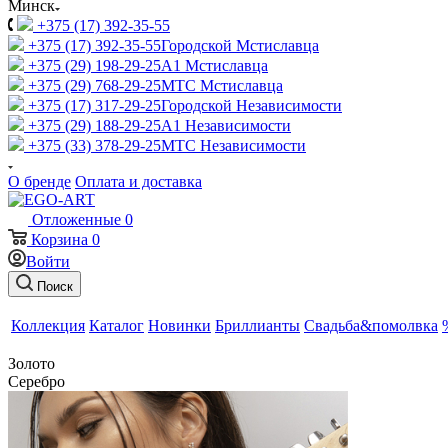
Минск
+375 (17) 392-35-55
+375 (17) 392-35-55
Городской Мстиславца
+375 (29) 198-29-25
A1 Мстиславца
+375 (29) 768-29-25
МТС Мстиславца
+375 (17) 317-29-25
Городской Независимости
+375 (29) 188-29-25
A1 Независимости
+375 (33) 378-29-25
МТС Независимости
О бренде
Оплата и доставка
Отложенные
0
Корзина
0
Войти
Поиск
Коллекция
Каталог
Новинки
Бриллианты
Свадьба&помолвка
Золото
Серебро