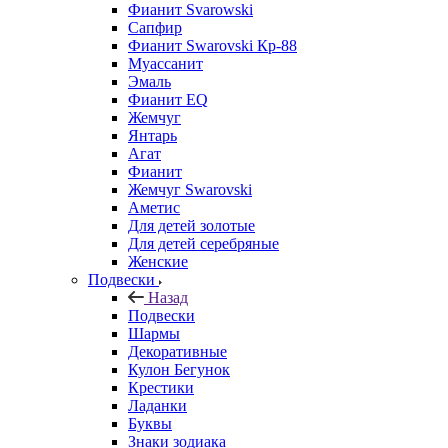
Фианит Svarowski
Сапфир
Фианит Swarovski Кр-88
Муассанит
Эмаль
Фианит EQ
Жемчуг
Янтарь
Агат
Фианит
Жемчуг Swarovski
Аметис
Для детей золотые
Для детей серебряные
Женские
Подвески
Назад
Подвески
Шармы
Декоративные
Кулон Бегунок
Крестики
Ладанки
Буквы
Знаки зодиака