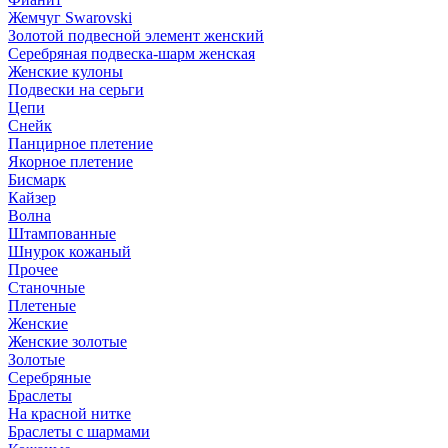
Жемчуг Swarovski
Золотой подвесной элемент женcкий
Серебряная подвеска-шарм женская
Женские кулоны
Подвески на серьги
Цепи
Снейк
Панцирное плетение
Якорное плетение
Бисмарк
Кайзер
Волна
Штампованные
Шнурок кожаный
Прочее
Станочные
Плетеные
Женские
Женские золотые
Золотые
Серебряные
Браслеты
На красной нитке
Браслеты с шармами