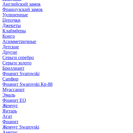
Английский замок
Французский замок
Удлиненные
Цепочки
Джекеты
Клаймберы
Конго
Асимметричные
Детские
Другие
Серьги серебро
Серьги золото
Бриллиант
Фианит Svarowski
Сапфир
Фианит Swarovski Кр-88
Муассанит
Эмаль
Фианит EQ
Жемчуг
Янтарь
Агат
Фианит
Жемчуг Swarovski
Аметис