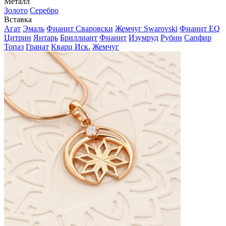
Металл
Золото
Серебро
Вставка
Агат
Эмаль
Фианит Сваровски
Жемчуг Swarovski
Фианит EQ
Цитрин
Янтарь
Бриллиант
Фианит
Изумруд
Рубин
Сапфир
Топаз
Гранат
Кварц Иск.
Жемчуг