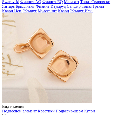
Swarovski
Фианит AQ
Фианит EQ
Малахит
Топаз Сваровски
Янтарь
Бриллиант
Фианит
Изумруд
Сапфир
Топаз
Гранат
Кварц Иск.
Жемчуг
Муассанит
Кварц
Жемчуг Иск.
Вид изделия
Подвесной элемент
Крестики
Подвеска-шарм
Кулон