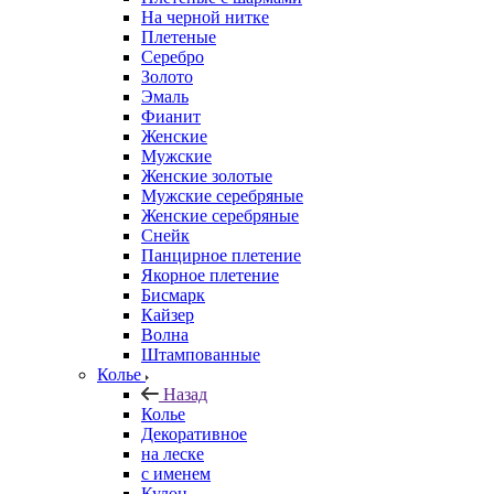
На черной нитке
Плетеные
Серебро
Золото
Эмаль
Фианит
Женские
Мужские
Женские золотые
Мужские серебряные
Женские серебряные
Снейк
Панцирное плетение
Якорное плетение
Бисмарк
Кайзер
Волна
Штампованные
Колье
Назад
Колье
Декоративное
на леске
с именем
Кулон