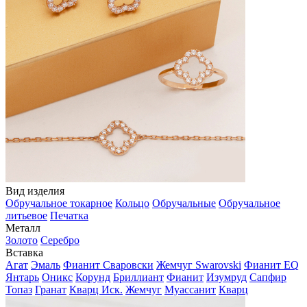
Вид изделия
Обручальное токарное
Кольцо
Обручальные
Обручальное
литьевое
Печатка
Металл
Золото
Серебро
Вставка
Агат
Эмаль
Фианит Сваровски
Жемчуг Swarovski
Фианит EQ
Янтарь
Оникс
Корунд
Бриллиант
Фианит
Изумруд
Сапфир
Топаз
Гранат
Кварц Иск.
Жемчуг
Муассанит
Кварц