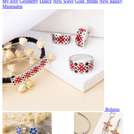
My love
Geometry
Dance
New wave
Gold_trends
New galaxy
Minimalist
Belarus