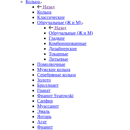
Кольца
Назад
Кольца
Классические
Обручальные (Ж и М)
Назад
Обручальные (Ж и М)
Гладкие
Комбинированные
Дизайнерские
Токарные
Литьевые
Помолвочные
Мужские кольца
Серебряные кольца
Золото
Бриллиант
Гранат
Фианит Svarowski
Сапфир
Муассанит
Эмаль
Янтарь
Агат
Фианит