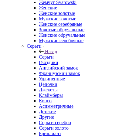
Жемчуг Svarowski
Женские
Женские золотые
Мужские золотые
Женские серебряные
Золотые обручальные
Женские обручальные
Мужские серебряные
Серьги
Назад
Серьги
Гвоздики
Английский замок
Французский замок
Удлиненные
Цепочки
Джекеты
Клаймберы
Конго
Асимметричные
Детские
Другие
Серьги серебро
Серьги золото
Бриллиант