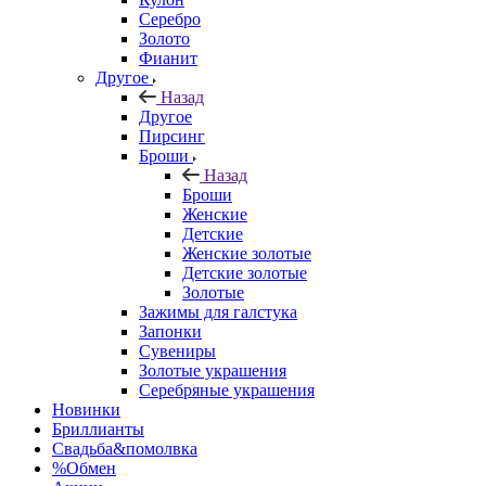
Серебро
Золото
Фианит
Другое
Назад
Другое
Пирсинг
Броши
Назад
Броши
Женские
Детские
Женские золотые
Детские золотые
Золотые
Зажимы для галстука
Запонки
Сувениры
Золотые украшения
Серебряные украшения
Новинки
Бриллианты
Свадьба&помолвка
%Обмен