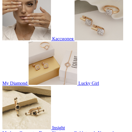
Кассиопея
My Diamond
Lucky Girl
Insight