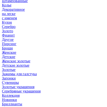
Штампованные
Колье
Декоративное
на леске
с именем
Кулон
Серебро
Золото
Фианит
Другое
Пирсинг
Броши
Женские
Детские
Женские золотые
Детские золотые
Золотые
Зажимы для галстука
Запонки
Сувениры
Золотые украшения
Серебряные украшения
Коллекция
Новинки
Бриллианты