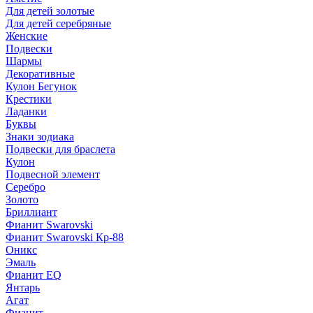
Для детей золотые
Для детей серебряные
Женские
Подвески
Шармы
Декоративные
Кулон Бегунок
Крестики
Ладанки
Буквы
Знаки зодиака
Подвески для браслета
Кулон
Подвесной элемент
Серебро
Золото
Бриллиант
Фианит Swarovski
Фианит Swarovski Кр-88
Оникс
Эмаль
Фианит EQ
Янтарь
Агат
Фианит