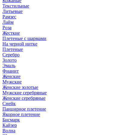
Кожаные
Текстильные
Литьевые
Рамзес
Лайм
Роза
Жесткие
Плетеные с шармами
На черной нитке
Плетеные
Серебро
Золото
Эмаль
Фианит
Женские
Мужские
Женские золотые
Мужские серебряные
Женские серебряные
Снейк
Панцирное плетение
Якорное плетение
Бисмарк
Кайзер
Волна