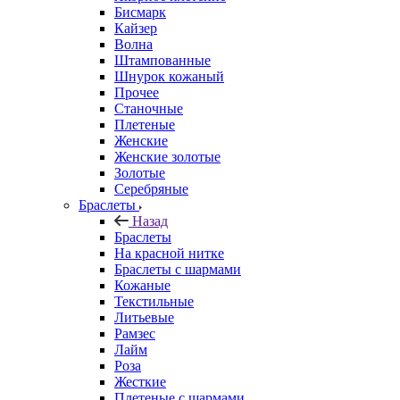
Бисмарк
Кайзер
Волна
Штампованные
Шнурок кожаный
Прочее
Станочные
Плетеные
Женские
Женские золотые
Золотые
Серебряные
Браслеты
Назад
Браслеты
На красной нитке
Браслеты с шармами
Кожаные
Текстильные
Литьевые
Рамзес
Лайм
Роза
Жесткие
Плетеные с шармами