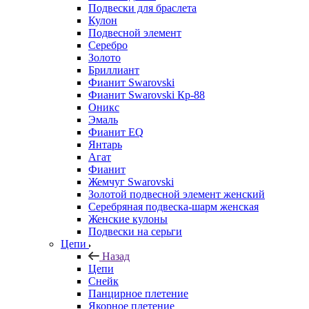
Подвески для браслета
Кулон
Подвесной элемент
Серебро
Золото
Бриллиант
Фианит Swarovski
Фианит Swarovski Кр-88
Оникс
Эмаль
Фианит EQ
Янтарь
Агат
Фианит
Жемчуг Swarovski
Золотой подвесной элемент женcкий
Серебряная подвеска-шарм женская
Женские кулоны
Подвески на серьги
Цепи
Назад
Цепи
Снейк
Панцирное плетение
Якорное плетение