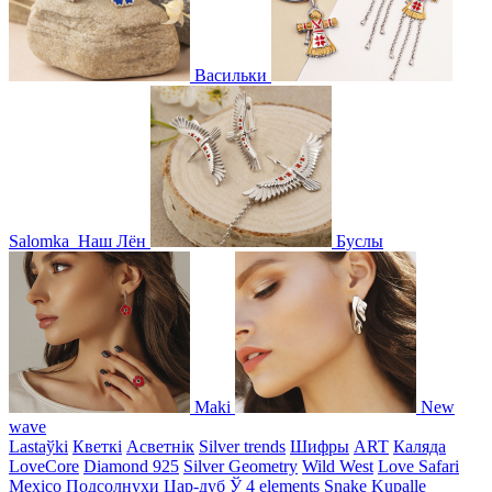
Васильки
Salomka
Наш Лён
Буслы
Maki
New
wave
Lastaўki
Кветкі
Асветнiк
Silver trends
Шифры
ART
Каляда
LoveCore
Diamond 925
Silver Geometry
Wild West
Love Safari
Mexico
Подсолнухи
Цар-дуб
Ў
4 elements
Snake
Kupalle