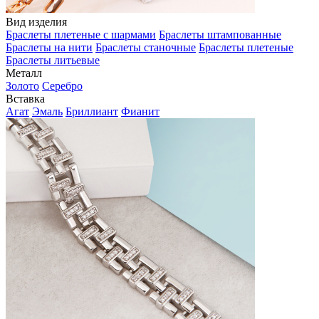
Вид изделия
Браслеты плетеные с шармами
Браслеты штампованные
Браслеты на нити
Браслеты станочные
Браслеты плетеные
Браслеты литьевые
Металл
Золото
Серебро
Вставка
Агат
Эмаль
Бриллиант
Фианит