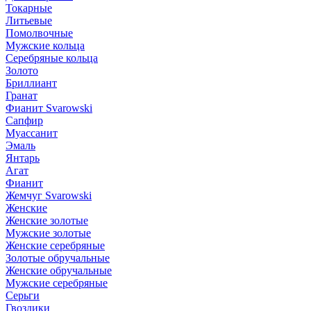
Токарные
Литьевые
Помолвочные
Мужские кольца
Серебряные кольца
Золото
Бриллиант
Гранат
Фианит Svarowski
Сапфир
Муассанит
Эмаль
Янтарь
Агат
Фианит
Жемчуг Svarowski
Женские
Женские золотые
Мужские золотые
Женские серебряные
Золотые обручальные
Женские обручальные
Мужские серебряные
Серьги
Гвоздики