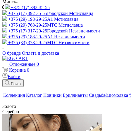
Минск
+375 (17) 392-35-55
+375 (17) 392-35-55
Городской Мстиславца
+375 (29) 198-29-25
A1 Мстиславца
+375 (29) 768-29-25
МТС Мстиславца
+375 (17) 317-29-25
Городской Независимости
+375 (29) 188-29-25
A1 Независимости
+375 (33) 378-29-25
МТС Независимости
О бренде
Оплата и доставка
Отложенные
0
Корзина
0
Войти
Поиск
Коллекция
Каталог
Новинки
Бриллианты
Свадьба&помолвка
Золото
Серебро