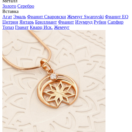
Металл
Золото
Серебро
Вставка
Агат
Эмаль
Фианит Сваровски
Жемчуг Swarovski
Фианит EQ
Цитрин
Янтарь
Бриллиант
Фианит
Изумруд
Рубин
Сапфир
Топаз
Гранат
Кварц Иск.
Жемчуг