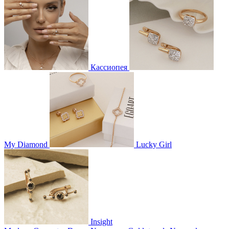
Кассиопея
My Diamond
Lucky Girl
Insight