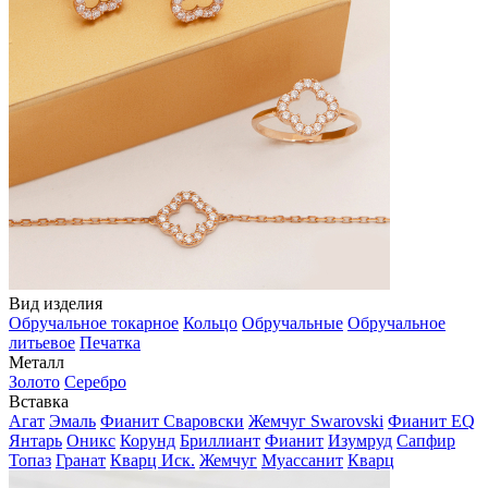
Вид изделия
Обручальное токарное
Кольцо
Обручальные
Обручальное
литьевое
Печатка
Металл
Золото
Серебро
Вставка
Агат
Эмаль
Фианит Сваровски
Жемчуг Swarovski
Фианит EQ
Янтарь
Оникс
Корунд
Бриллиант
Фианит
Изумруд
Сапфир
Топаз
Гранат
Кварц Иск.
Жемчуг
Муассанит
Кварц