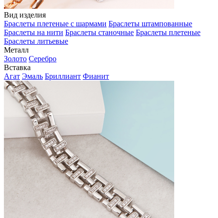
Вид изделия
Браслеты плетеные с шармами
Браслеты штампованные
Браслеты на нити
Браслеты станочные
Браслеты плетеные
Браслеты литьевые
Металл
Золото
Серебро
Вставка
Агат
Эмаль
Бриллиант
Фианит