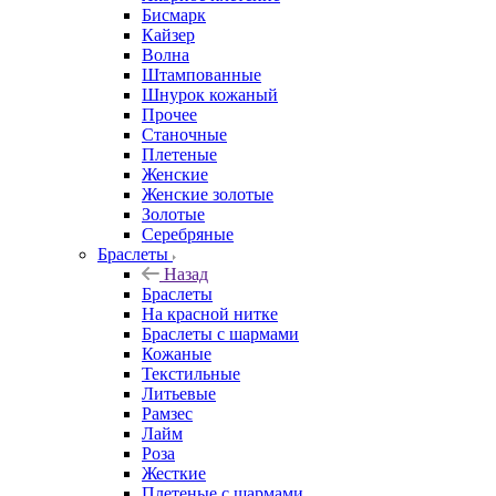
Бисмарк
Кайзер
Волна
Штампованные
Шнурок кожаный
Прочее
Станочные
Плетеные
Женские
Женские золотые
Золотые
Серебряные
Браслеты
Назад
Браслеты
На красной нитке
Браслеты с шармами
Кожаные
Текстильные
Литьевые
Рамзес
Лайм
Роза
Жесткие
Плетеные с шармами