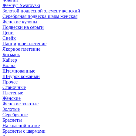
Жемчуг Swarovski
Золотой подвесной элемент женcкий
Серебряная подвеска-шарм женская
Женские кулоны
Подвески на серьги
Цепи
Снейк
Панцирное плетение
Якорное плетение
Бисмарк
Кайзер
Волна
Штампованные
Шнурок кожаный
Прочее
Станочные
Плетеные
Женские
Женские золотые
Золотые
Серебряные
Браслеты
На красной нитке
Браслеты с шармами