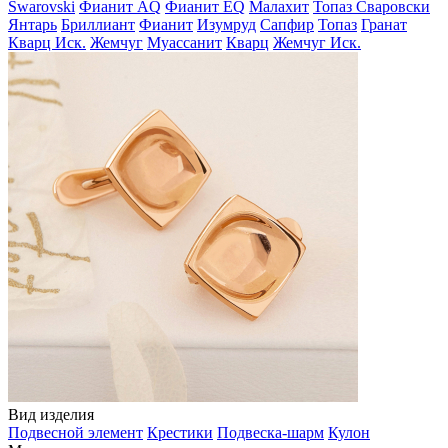
Swarovski
Фианит AQ
Фианит EQ
Малахит
Топаз Сваровски
Янтарь
Бриллиант
Фианит
Изумруд
Сапфир
Топаз
Гранат
Кварц Иск.
Жемчуг
Муассанит
Кварц
Жемчуг Иск.
Вид изделия
Подвесной элемент
Крестики
Подвеска-шарм
Кулон