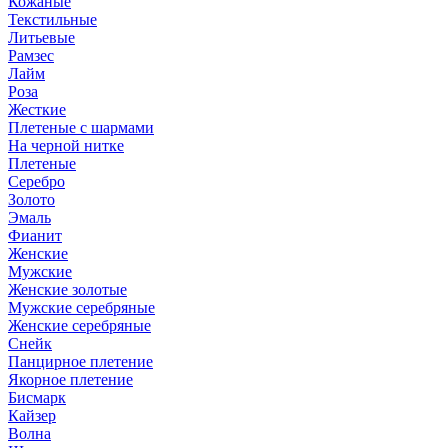
Кожаные
Текстильные
Литьевые
Рамзес
Лайм
Роза
Жесткие
Плетеные с шармами
На черной нитке
Плетеные
Серебро
Золото
Эмаль
Фианит
Женские
Мужские
Женские золотые
Мужские серебряные
Женские серебряные
Снейк
Панцирное плетение
Якорное плетение
Бисмарк
Кайзер
Волна