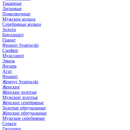
Токарные
Литьевые
Помолвочные
Мужские кольца
Серебряные кольца
Золото
Бриллиант
Гранат
Фианит Svarowski
Сапфир
Муассанит
Эмаль
Янтарь
Агат
Фианит
Жемчуг Svarowski
Женские
Женские золотые
Мужские золотые
Женские серебряные
Золотые обручальные
Женские обручальные
Мужские серебряные
Серьги
Гвоздики