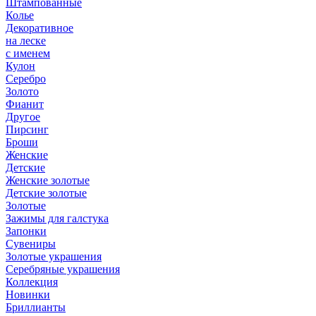
Штампованные
Колье
Декоративное
на леске
с именем
Кулон
Серебро
Золото
Фианит
Другое
Пирсинг
Броши
Женские
Детские
Женские золотые
Детские золотые
Золотые
Зажимы для галстука
Запонки
Сувениры
Золотые украшения
Серебряные украшения
Коллекция
Новинки
Бриллианты