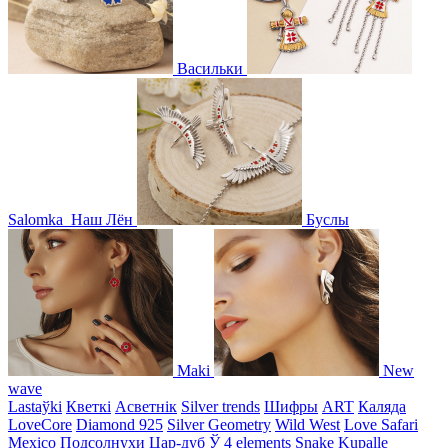
Васильки
Salomka
Наш Лён
Буслы
Maki
New
wave
Lastaўki
Кветкі
Асветнiк
Silver trends
Шифры
ART
Каляда
LoveCore
Diamond 925
Silver Geometry
Wild West
Love Safari
Mexico
Подсолнухи
Цар-дуб
Ў
4 elements
Snake
Kupalle