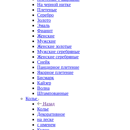
На черной нитке
Плетеные
Серебро
Золото
Эмаль
Фианит
Женские
Мужские
Женские золотые
Мужские серебряные
Женские серебряные
Снейк
Панцирное плетение
Якорное плетение
Бисмарк
Кайзер
Волна
Штампованные
Колье
Назад
Колье
Декоративное
на леске
с именем
Кулон