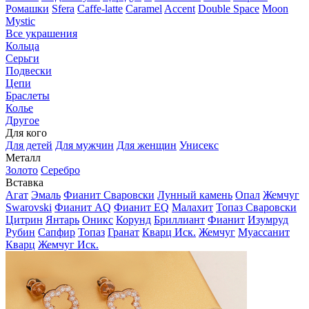
Ромашки
Sfera
Caffe-latte
Caramel
Accent
Double Space
Moon
Mystic
Все украшения
Кольца
Серьги
Подвески
Цепи
Браслеты
Колье
Другое
Для кого
Для детей
Для мужчин
Для женщин
Унисекс
Металл
Золото
Серебро
Вставка
Агат
Эмаль
Фианит Сваровски
Лунный камень
Опал
Жемчуг
Swarovski
Фианит AQ
Фианит EQ
Малахит
Топаз Сваровски
Цитрин
Янтарь
Оникс
Корунд
Бриллиант
Фианит
Изумруд
Рубин
Сапфир
Топаз
Гранат
Кварц Иск.
Жемчуг
Муассанит
Кварц
Жемчуг Иск.