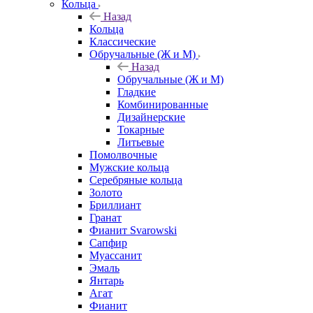
Кольца
Назад
Кольца
Классические
Обручальные (Ж и М)
Назад
Обручальные (Ж и М)
Гладкие
Комбинированные
Дизайнерские
Токарные
Литьевые
Помолвочные
Мужские кольца
Серебряные кольца
Золото
Бриллиант
Гранат
Фианит Svarowski
Сапфир
Муассанит
Эмаль
Янтарь
Агат
Фианит