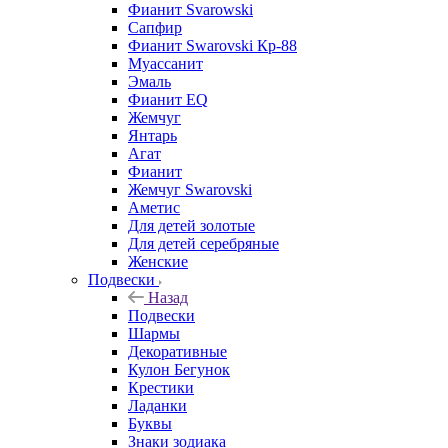
Фианит Svarowski
Сапфир
Фианит Swarovski Кр-88
Муассанит
Эмаль
Фианит EQ
Жемчуг
Янтарь
Агат
Фианит
Жемчуг Swarovski
Аметис
Для детей золотые
Для детей серебряные
Женские
Подвески
Назад
Подвески
Шармы
Декоративные
Кулон Бегунок
Крестики
Ладанки
Буквы
Знаки зодиака