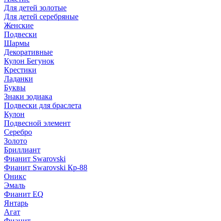
Для детей золотые
Для детей серебряные
Женские
Подвески
Шармы
Декоративные
Кулон Бегунок
Крестики
Ладанки
Буквы
Знаки зодиака
Подвески для браслета
Кулон
Подвесной элемент
Серебро
Золото
Бриллиант
Фианит Swarovski
Фианит Swarovski Кр-88
Оникс
Эмаль
Фианит EQ
Янтарь
Агат
Фианит