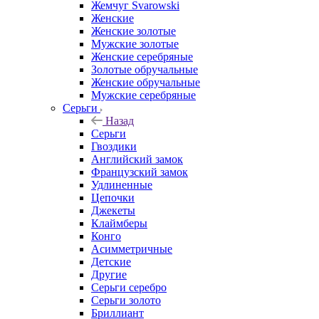
Жемчуг Svarowski
Женские
Женские золотые
Мужские золотые
Женские серебряные
Золотые обручальные
Женские обручальные
Мужские серебряные
Серьги
Назад
Серьги
Гвоздики
Английский замок
Французский замок
Удлиненные
Цепочки
Джекеты
Клаймберы
Конго
Асимметричные
Детские
Другие
Серьги серебро
Серьги золото
Бриллиант