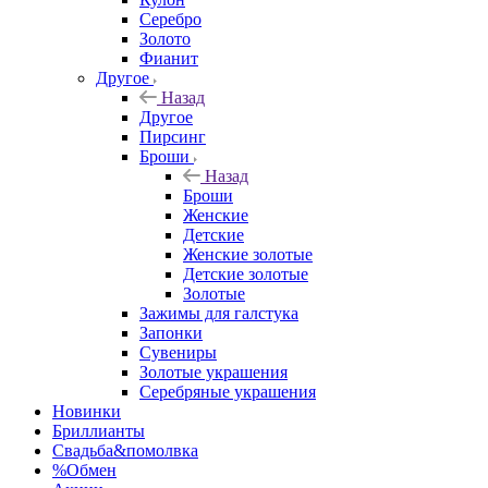
Серебро
Золото
Фианит
Другое
Назад
Другое
Пирсинг
Броши
Назад
Броши
Женские
Детские
Женские золотые
Детские золотые
Золотые
Зажимы для галстука
Запонки
Сувениры
Золотые украшения
Серебряные украшения
Новинки
Бриллианты
Свадьба&помолвка
%Обмен