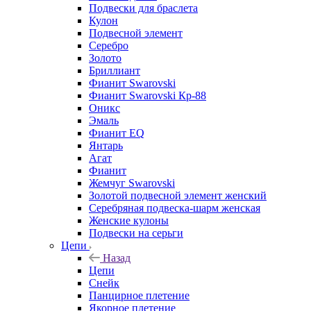
Подвески для браслета
Кулон
Подвесной элемент
Серебро
Золото
Бриллиант
Фианит Swarovski
Фианит Swarovski Кр-88
Оникс
Эмаль
Фианит EQ
Янтарь
Агат
Фианит
Жемчуг Swarovski
Золотой подвесной элемент женcкий
Серебряная подвеска-шарм женская
Женские кулоны
Подвески на серьги
Цепи
Назад
Цепи
Снейк
Панцирное плетение
Якорное плетение