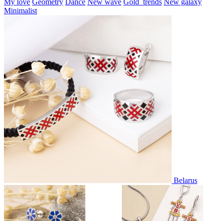
My love
Geometry
Dance
New wave
Gold_trends
New galaxy
Minimalist
Belarus