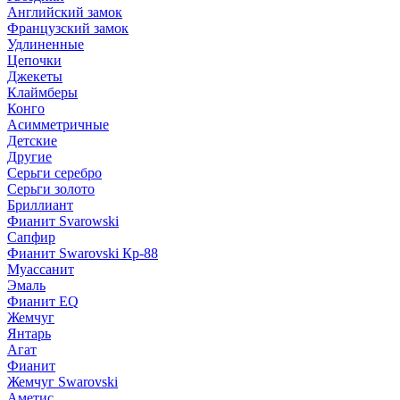
Английский замок
Французский замок
Удлиненные
Цепочки
Джекеты
Клаймберы
Конго
Асимметричные
Детские
Другие
Серьги серебро
Серьги золото
Бриллиант
Фианит Svarowski
Сапфир
Фианит Swarovski Кр-88
Муассанит
Эмаль
Фианит EQ
Жемчуг
Янтарь
Агат
Фианит
Жемчуг Swarovski
Аметис