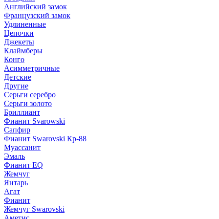
Английский замок
Французский замок
Удлиненные
Цепочки
Джекеты
Клаймберы
Конго
Асимметричные
Детские
Другие
Серьги серебро
Серьги золото
Бриллиант
Фианит Svarowski
Сапфир
Фианит Swarovski Кр-88
Муассанит
Эмаль
Фианит EQ
Жемчуг
Янтарь
Агат
Фианит
Жемчуг Swarovski
Аметис