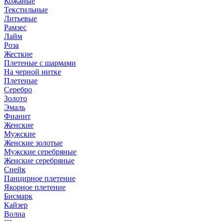
Кожаные
Текстильные
Литьевые
Рамзес
Лайм
Роза
Жесткие
Плетеные с шармами
На черной нитке
Плетеные
Серебро
Золото
Эмаль
Фианит
Женские
Мужские
Женские золотые
Мужские серебряные
Женские серебряные
Снейк
Панцирное плетение
Якорное плетение
Бисмарк
Кайзер
Волна