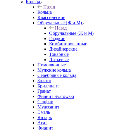
Кольца
Назад
Кольца
Классические
Обручальные (Ж и М)
Назад
Обручальные (Ж и М)
Гладкие
Комбинированные
Дизайнерские
Токарные
Литьевые
Помолвочные
Мужские кольца
Серебряные кольца
Золото
Бриллиант
Гранат
Фианит Svarowski
Сапфир
Муассанит
Эмаль
Янтарь
Агат
Фианит