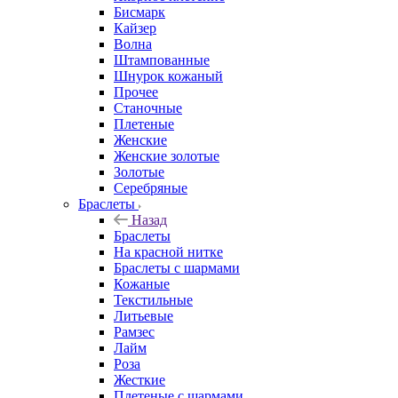
Бисмарк
Кайзер
Волна
Штампованные
Шнурок кожаный
Прочее
Станочные
Плетеные
Женские
Женские золотые
Золотые
Серебряные
Браслеты
Назад
Браслеты
На красной нитке
Браслеты с шармами
Кожаные
Текстильные
Литьевые
Рамзес
Лайм
Роза
Жесткие
Плетеные с шармами