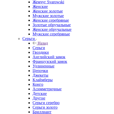
Жемчуг Svarowski
Женские
Женские золотые
Мужские золотые
Женские серебряные
Золотые обручальные
Женские обручальные
Мужские серебряные
Серьги
Назад
Серьги
Гвоздики
Английский замок
Французский замок
Удлиненные
Цепочки
Джекеты
Клаймберы
Конго
Асимметричные
Детские
Другие
Серьги серебро
Серьги золото
Бриллиант