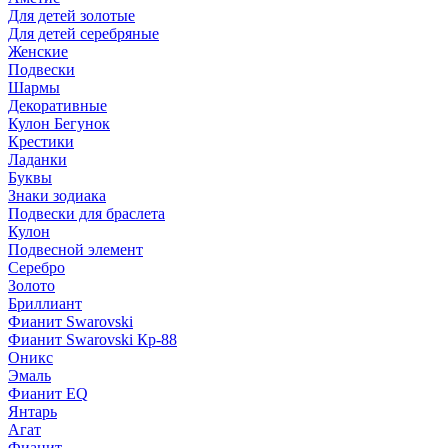
Для детей золотые
Для детей серебряные
Женские
Подвески
Шармы
Декоративные
Кулон Бегунок
Крестики
Ладанки
Буквы
Знаки зодиака
Подвески для браслета
Кулон
Подвесной элемент
Серебро
Золото
Бриллиант
Фианит Swarovski
Фианит Swarovski Кр-88
Оникс
Эмаль
Фианит EQ
Янтарь
Агат
Фианит