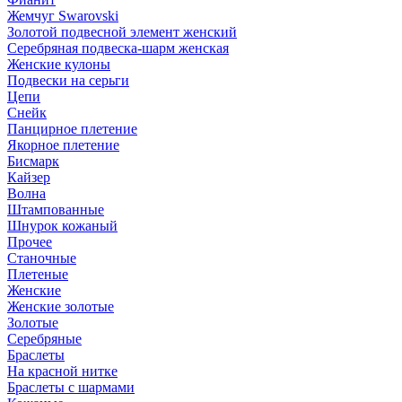
Жемчуг Swarovski
Золотой подвесной элемент женcкий
Серебряная подвеска-шарм женская
Женские кулоны
Подвески на серьги
Цепи
Снейк
Панцирное плетение
Якорное плетение
Бисмарк
Кайзер
Волна
Штампованные
Шнурок кожаный
Прочее
Станочные
Плетеные
Женские
Женские золотые
Золотые
Серебряные
Браслеты
На красной нитке
Браслеты с шармами