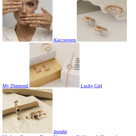
Кассиопея
My Diamond
Lucky Girl
Insight