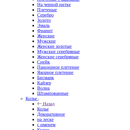
На черной нитке
Плетеные
Серебро
Золото
Эмаль
Фианит
Женские
Мужские
Женские золотые
Мужские серебряные
Женские серебряные
Снейк
Панцирное плетение
Якорное плетение
Бисмарк
Кайзер
Волна
Штампованные
Колье
Назад
Колье
Декоративное
на леске
с именем
Кулон