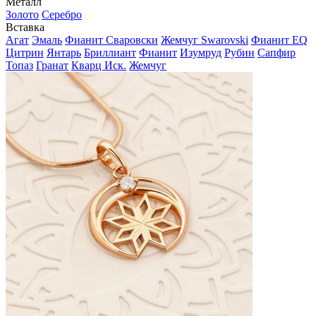
Металл
Золото
Серебро
Вставка
Агат
Эмаль
Фианит Сваровски
Жемчуг Swarovski
Фианит EQ
Цитрин
Янтарь
Бриллиант
Фианит
Изумруд
Рубин
Сапфир
Топаз
Гранат
Кварц Иск.
Жемчуг