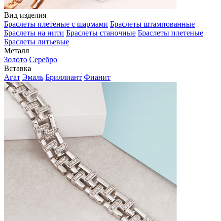
Вид изделия
Браслеты плетеные с шармами
Браслеты штампованные
Браслеты на нити
Браслеты станочные
Браслеты плетеные
Браслеты литьевые
Металл
Золото
Серебро
Вставка
Агат
Эмаль
Бриллиант
Фианит