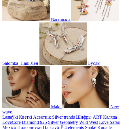
Васильки
Salomka
Наш Лён
Буслы
Maki
New
wave
Lastaўki
Кветкі
Асветнiк
Silver trends
Шифры
ART
Каляда
LoveCore
Diamond 925
Silver Geometry
Wild West
Love Safari
Mexico
Подсолнухи
Цар-дуб
Ў
4 elements
Snake
Kupalle