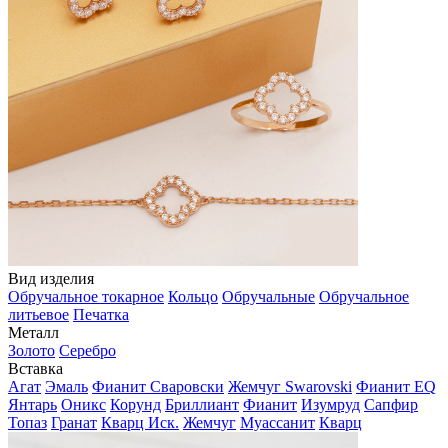
Вид изделия
Обручальное токарное
Кольцо
Обручальные
Обручальное
литьевое
Печатка
Металл
Золото
Серебро
Вставка
Агат
Эмаль
Фианит Сваровски
Жемчуг Swarovski
Фианит EQ
Янтарь
Оникс
Корунд
Бриллиант
Фианит
Изумруд
Сапфир
Топаз
Гранат
Кварц Иск.
Жемчуг
Муассанит
Кварц