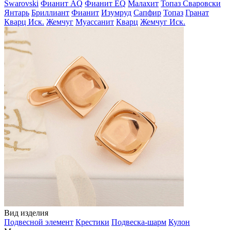
Swarovski
Фианит AQ
Фианит EQ
Малахит
Топаз Сваровски
Янтарь
Бриллиант
Фианит
Изумруд
Сапфир
Топаз
Гранат
Кварц Иск.
Жемчуг
Муассанит
Кварц
Жемчуг Иск.
Вид изделия
Подвесной элемент
Крестики
Подвеска-шарм
Кулон