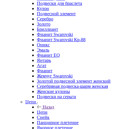
Подвески для браслета
Кулон
Подвесной элемент
Серебро
Золото
Бриллиант
Фианит Swarovski
Фианит Swarovski Кр-88
Оникс
Эмаль
Фианит EQ
Янтарь
Агат
Фианит
Жемчуг Swarovski
Золотой подвесной элемент женcкий
Серебряная подвеска-шарм женская
Женские кулоны
Подвески на серьги
Цепи
Назад
Цепи
Снейк
Панцирное плетение
Якорное плетение