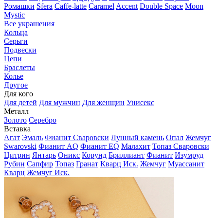
Ромашки
Sfera
Caffe-latte
Caramel
Accent
Double Space
Moon
Mystic
Все украшения
Кольца
Серьги
Подвески
Цепи
Браслеты
Колье
Другое
Для кого
Для детей
Для мужчин
Для женщин
Унисекс
Металл
Золото
Серебро
Вставка
Агат
Эмаль
Фианит Сваровски
Лунный камень
Опал
Жемчуг
Swarovski
Фианит AQ
Фианит EQ
Малахит
Топаз Сваровски
Цитрин
Янтарь
Оникс
Корунд
Бриллиант
Фианит
Изумруд
Рубин
Сапфир
Топаз
Гранат
Кварц Иск.
Жемчуг
Муассанит
Кварц
Жемчуг Иск.