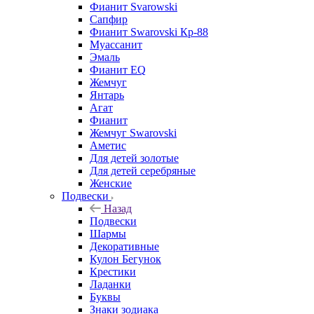
Фианит Svarowski
Сапфир
Фианит Swarovski Кр-88
Муассанит
Эмаль
Фианит EQ
Жемчуг
Янтарь
Агат
Фианит
Жемчуг Swarovski
Аметис
Для детей золотые
Для детей серебряные
Женские
Подвески
Назад
Подвески
Шармы
Декоративные
Кулон Бегунок
Крестики
Ладанки
Буквы
Знаки зодиака