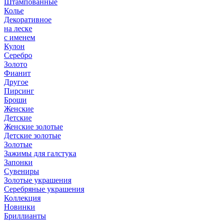
Штампованные
Колье
Декоративное
на леске
с именем
Кулон
Серебро
Золото
Фианит
Другое
Пирсинг
Броши
Женские
Детские
Женские золотые
Детские золотые
Золотые
Зажимы для галстука
Запонки
Сувениры
Золотые украшения
Серебряные украшения
Коллекция
Новинки
Бриллианты