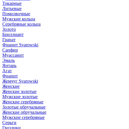
Токарные
Литьевые
Помолвочные
Мужские кольца
Серебряные кольца
Золото
Бриллиант
Гранат
Фианит Svarowski
Сапфир
Муассанит
Эмаль
Янтарь
Агат
Фианит
Жемчуг Svarowski
Женские
Женские золотые
Мужские золотые
Женские серебряные
Золотые обручальные
Женские обручальные
Мужские серебряные
Серьги
Гвоздики