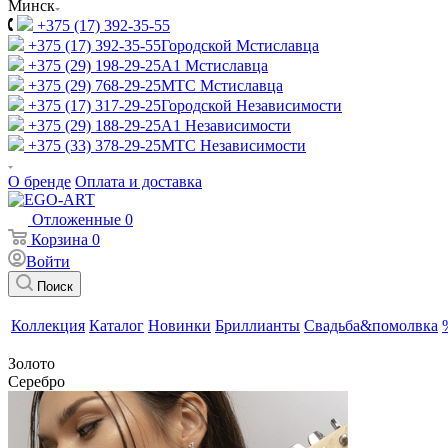
Минск
+375 (17) 392-35-55
+375 (17) 392-35-55
Городской Мстиславца
+375 (29) 198-29-25
A1 Мстиславца
+375 (29) 768-29-25
МТС Мстиславца
+375 (17) 317-29-25
Городской Независимости
+375 (29) 188-29-25
A1 Независимости
+375 (33) 378-29-25
МТС Независимости
О бренде
Оплата и доставка
Отложенные
0
Корзина
0
Войти
Поиск
Коллекция
Каталог
Новинки
Бриллианты
Свадьба&помолвка
Золото
Серебро