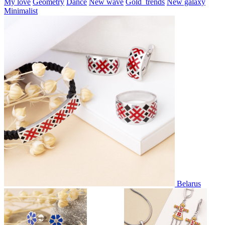
My love
Geometry
Dance
New wave
Gold_trends
New galaxy
Minimalist
Belarus