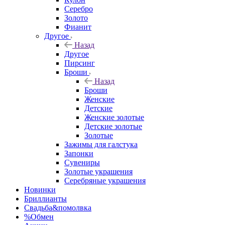
Серебро
Золото
Фианит
Другое
Назад
Другое
Пирсинг
Броши
Назад
Броши
Женские
Детские
Женские золотые
Детские золотые
Золотые
Зажимы для галстука
Запонки
Сувениры
Золотые украшения
Серебряные украшения
Новинки
Бриллианты
Свадьба&помолвка
%Обмен