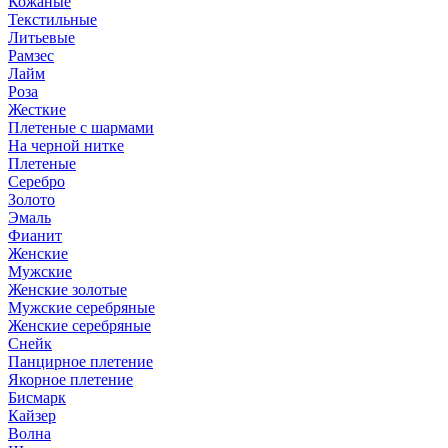
Кожаные
Текстильные
Литьевые
Рамзес
Лайм
Роза
Жесткие
Плетеные с шармами
На черной нитке
Плетеные
Серебро
Золото
Эмаль
Фианит
Женские
Мужские
Женские золотые
Мужские серебряные
Женские серебряные
Снейк
Панцирное плетение
Якорное плетение
Бисмарк
Кайзер
Волна