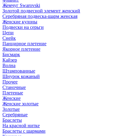
Жемчуг Swarovski
Золотой подвесной элемент женcкий
Серебряная подвеска-шарм женская
Женские кулоны
Подвески на серьги
Цепи
Снейк
Панцирное плетение
Якорное плетение
Бисмарк
Кайзер
Волна
Штампованные
Шнурок кожаный
Прочее
Станочные
Плетеные
Женские
Женские золотые
Золотые
Серебряные
Браслеты
На красной нитке
Браслеты с шармами