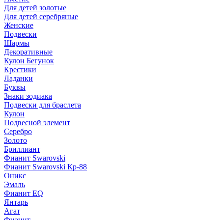
Для детей золотые
Для детей серебряные
Женские
Подвески
Шармы
Декоративные
Кулон Бегунок
Крестики
Ладанки
Буквы
Знаки зодиака
Подвески для браслета
Кулон
Подвесной элемент
Серебро
Золото
Бриллиант
Фианит Swarovski
Фианит Swarovski Кр-88
Оникс
Эмаль
Фианит EQ
Янтарь
Агат
Фианит