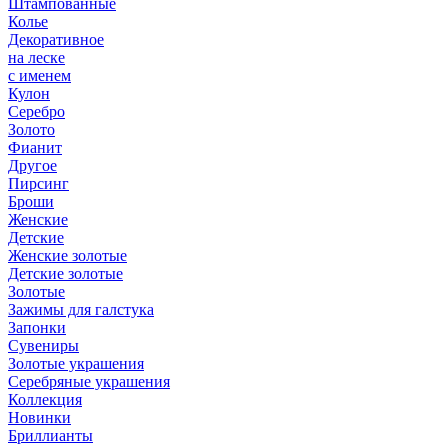
Штампованные
Колье
Декоративное
на леске
с именем
Кулон
Серебро
Золото
Фианит
Другое
Пирсинг
Броши
Женские
Детские
Женские золотые
Детские золотые
Золотые
Зажимы для галстука
Запонки
Сувениры
Золотые украшения
Серебряные украшения
Коллекция
Новинки
Бриллианты