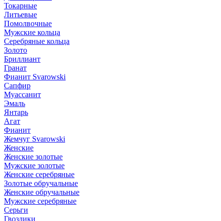
Токарные
Литьевые
Помолвочные
Мужские кольца
Серебряные кольца
Золото
Бриллиант
Гранат
Фианит Svarowski
Сапфир
Муассанит
Эмаль
Янтарь
Агат
Фианит
Жемчуг Svarowski
Женские
Женские золотые
Мужские золотые
Женские серебряные
Золотые обручальные
Женские обручальные
Мужские серебряные
Серьги
Гвоздики