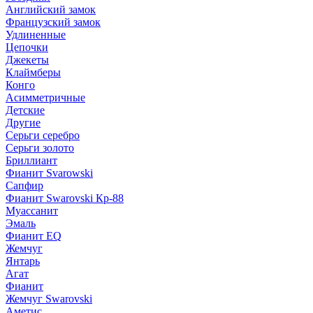
Английский замок
Французский замок
Удлиненные
Цепочки
Джекеты
Клаймберы
Конго
Асимметричные
Детские
Другие
Серьги серебро
Серьги золото
Бриллиант
Фианит Svarowski
Сапфир
Фианит Swarovski Кр-88
Муассанит
Эмаль
Фианит EQ
Жемчуг
Янтарь
Агат
Фианит
Жемчуг Swarovski
Аметис