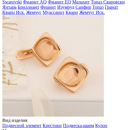
Swarovski
Фианит AQ
Фианит EQ
Малахит
Топаз Сваровски
Янтарь
Бриллиант
Фианит
Изумруд
Сапфир
Топаз
Гранат
Кварц Иск.
Жемчуг
Муассанит
Кварц
Жемчуг Иск.
Вид изделия
Подвесной элемент
Крестики
Подвеска-шарм
Кулон