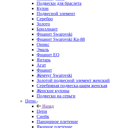
Подвески для браслета
Кулон
Подвесной элемент
Серебро
Золото
Бриллиант
Фианит Swarovski
Фианит Swarovski Кр-88
Оникс
Эмаль
Фианит EQ
Янтарь
Агат
Фианит
Жемчуг Swarovski
Золотой подвесной элемент женcкий
Серебряная подвеска-шарм женская
Женские кулоны
Подвески на серьги
Цепи
Назад
Цепи
Снейк
Панцирное плетение
Якорное плетение