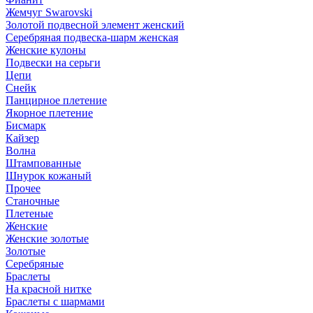
Жемчуг Swarovski
Золотой подвесной элемент женcкий
Серебряная подвеска-шарм женская
Женские кулоны
Подвески на серьги
Цепи
Снейк
Панцирное плетение
Якорное плетение
Бисмарк
Кайзер
Волна
Штампованные
Шнурок кожаный
Прочее
Станочные
Плетеные
Женские
Женские золотые
Золотые
Серебряные
Браслеты
На красной нитке
Браслеты с шармами