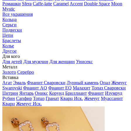
Ромашки
Sfera
Caffe-latte
Caramel
Accent
Double Space
Moon
Mystic
Все украшения
Кольца
Серьги
Подвески
Цепи
Браслеты
Колье
Другое
Для кого
Для детей
Для мужчин
Для женщин
Унисекс
Металл
Золото
Серебро
Вставка
Агат
Эмаль
Фианит Сваровски
Лунный камень
Опал
Жемчуг
Swarovski
Фианит AQ
Фианит EQ
Малахит
Топаз Сваровски
Цитрин
Янтарь
Оникс
Корунд
Бриллиант
Фианит
Изумруд
Рубин
Сапфир
Топаз
Гранат
Кварц Иск.
Жемчуг
Муассанит
Кварц
Жемчуг Иск.