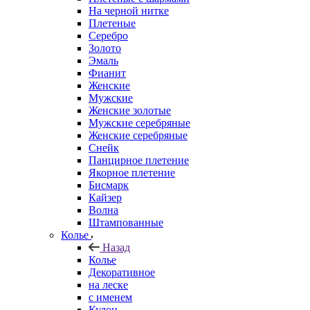
На черной нитке
Плетеные
Серебро
Золото
Эмаль
Фианит
Женские
Мужские
Женские золотые
Мужские серебряные
Женские серебряные
Снейк
Панцирное плетение
Якорное плетение
Бисмарк
Кайзер
Волна
Штампованные
Колье
Назад
Колье
Декоративное
на леске
с именем
Кулон