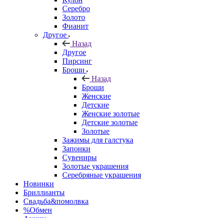
Серебро
Золото
Фианит
Другое
Назад
Другое
Пирсинг
Броши
Назад
Броши
Женские
Детские
Женские золотые
Детские золотые
Золотые
Зажимы для галстука
Запонки
Сувениры
Золотые украшения
Серебряные украшения
Новинки
Бриллианты
Свадьба&помолвка
%Обмен