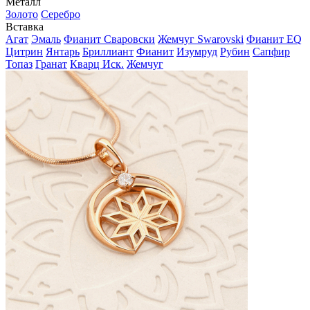
Металл
Золото
Серебро
Вставка
Агат
Эмаль
Фианит Сваровски
Жемчуг Swarovski
Фианит EQ
Цитрин
Янтарь
Бриллиант
Фианит
Изумруд
Рубин
Сапфир
Топаз
Гранат
Кварц Иск.
Жемчуг