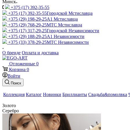
Минск
+375 (17) 392-35-55
+375 (17) 392-35-55
Городской Мстиславца
+375 (29) 198-29-25
A1 Мстиславца
+375 (29) 768-29-25
МТС Мстиславца
+375 (17) 317-29-25
Городской Независимости
+375 (29) 188-29-25
A1 Независимости
+375 (33) 378-29-25
МТС Независимости
О бренде
Оплата и доставка
Отложенные
0
Корзина
0
Войти
Поиск
Коллекция
Каталог
Новинки
Бриллианты
Свадьба&помолвка
Золото
Серебро