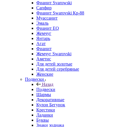
Фианит Svarowski
Сапфир
Фианит Swarovski Кр-88
Муассанит
Эмаль
Фианит EQ
Жемчуг
Янтарь
Агат
Фианит
Жемчуг Swarovski
Аметис
Для детей золотые
Для детей серебряные
Женские
Подвески
Назад
Подвески
Шармы
Декоративные
Кулон Бегунок
Крестики
Ладанки
Буквы
Знаки зодиака