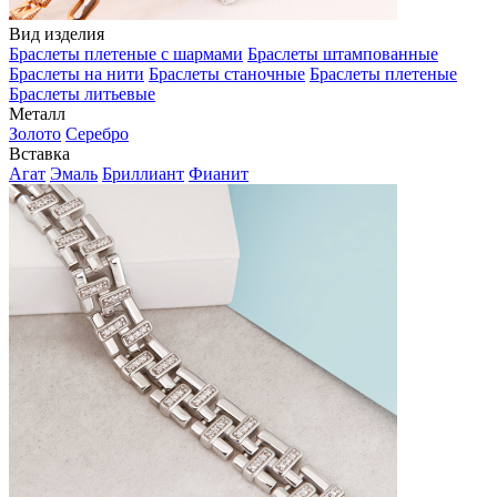
Вид изделия
Браслеты плетеные с шармами
Браслеты штампованные
Браслеты на нити
Браслеты станочные
Браслеты плетеные
Браслеты литьевые
Металл
Золото
Серебро
Вставка
Агат
Эмаль
Бриллиант
Фианит