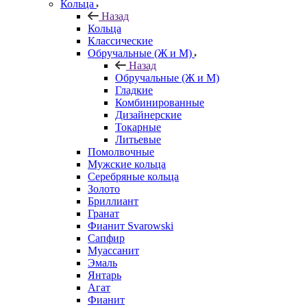
Кольца
Назад
Кольца
Классические
Обручальные (Ж и М)
Назад
Обручальные (Ж и М)
Гладкие
Комбинированные
Дизайнерские
Токарные
Литьевые
Помолвочные
Мужские кольца
Серебряные кольца
Золото
Бриллиант
Гранат
Фианит Svarowski
Сапфир
Муассанит
Эмаль
Янтарь
Агат
Фианит