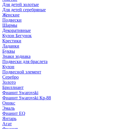
Для детей золотые
Для детей серебряные
Женские
Подвески
Шармы
Декоративные
Кулон Бегунок
Крестики
Ладанки
Буквы
Знаки зодиака
Подвески для браслета
Кулон
Подвесной элемент
Серебро
Золото
Бриллиант
Фианит Swarovski
Фианит Swarovski Кр-88
Оникс
Эмаль
Фианит EQ
Янтарь
Агат
Фианит