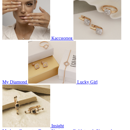
Кассиопея
My Diamond
Lucky Girl
Insight