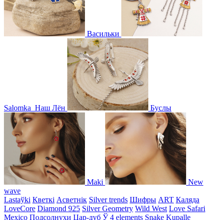
Васильки
Salomka
Наш Лён
Буслы
Maki
New
wave
Lastaўki
Кветкі
Асветнiк
Silver trends
Шифры
ART
Каляда
LoveCore
Diamond 925
Silver Geometry
Wild West
Love Safari
Mexico
Подсолнухи
Цар-дуб
Ў
4 elements
Snake
Kupalle