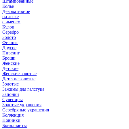
Штампованные
Колье
Декоративное
на леске
с именем
Кулон
Серебро
Золото
Фианит
Другое
Пирсинг
Броши
Женские
Детские
Женские золотые
Детские золотые
Золотые
Зажимы для галстука
Запонки
Сувениры
Золотые украшения
Серебряные украшения
Коллекция
Новинки
Бриллианты