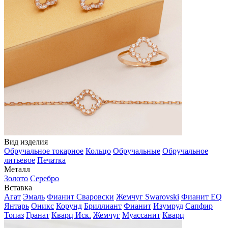
Вид изделия
Обручальное токарное
Кольцо
Обручальные
Обручальное
литьевое
Печатка
Металл
Золото
Серебро
Вставка
Агат
Эмаль
Фианит Сваровски
Жемчуг Swarovski
Фианит EQ
Янтарь
Оникс
Корунд
Бриллиант
Фианит
Изумруд
Сапфир
Топаз
Гранат
Кварц Иск.
Жемчуг
Муассанит
Кварц