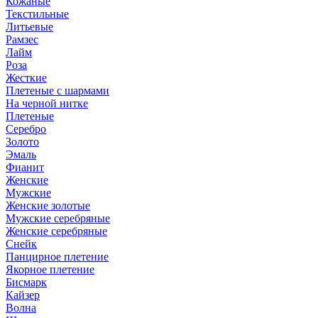
Кожаные
Текстильные
Литьевые
Рамзес
Лайм
Роза
Жесткие
Плетеные с шармами
На черной нитке
Плетеные
Серебро
Золото
Эмаль
Фианит
Женские
Мужские
Женские золотые
Мужские серебряные
Женские серебряные
Снейк
Панцирное плетение
Якорное плетение
Бисмарк
Кайзер
Волна