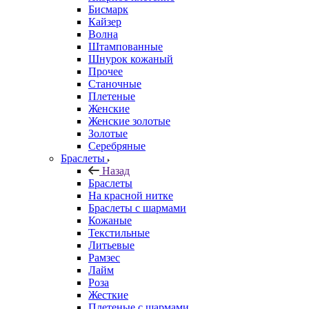
Бисмарк
Кайзер
Волна
Штампованные
Шнурок кожаный
Прочее
Станочные
Плетеные
Женские
Женские золотые
Золотые
Серебряные
Браслеты
Назад
Браслеты
На красной нитке
Браслеты с шармами
Кожаные
Текстильные
Литьевые
Рамзес
Лайм
Роза
Жесткие
Плетеные с шармами