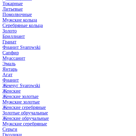
Токарные
Литьевые
Помолвочные
Мужские кольца
Серебряные кольца
Золото
Бриллиант
Гранат
Фианит Svarowski
Сапфир
Муассанит
Эмаль
Янтарь
Агат
Фианит
Жемчуг Svarowski
Женские
Женские золотые
Мужские золотые
Женские серебряные
Золотые обручальные
Женские обручальные
Мужские серебряные
Серьги
Гвоздики