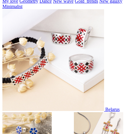
My love
Geometry
Dance
New wave
Gold_trends
New galaxy
Minimalist
Belarus