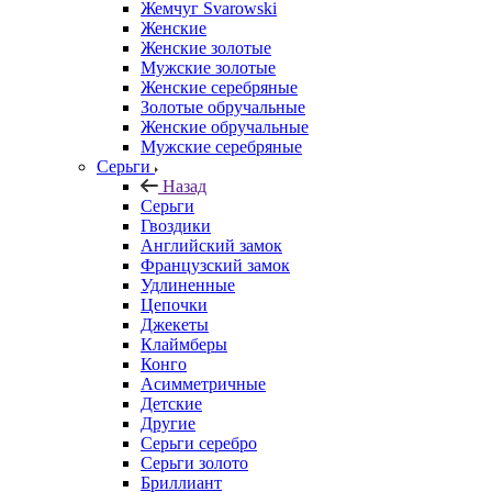
Жемчуг Svarowski
Женские
Женские золотые
Мужские золотые
Женские серебряные
Золотые обручальные
Женские обручальные
Мужские серебряные
Серьги
Назад
Серьги
Гвоздики
Английский замок
Французский замок
Удлиненные
Цепочки
Джекеты
Клаймберы
Конго
Асимметричные
Детские
Другие
Серьги серебро
Серьги золото
Бриллиант