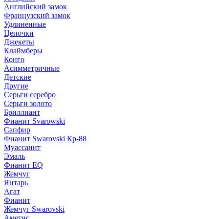
Английский замок
Французский замок
Удлиненные
Цепочки
Джекеты
Клаймберы
Конго
Асимметричные
Детские
Другие
Серьги серебро
Серьги золото
Бриллиант
Фианит Svarowski
Сапфир
Фианит Swarovski Кр-88
Муассанит
Эмаль
Фианит EQ
Жемчуг
Янтарь
Агат
Фианит
Жемчуг Swarovski
Аметис