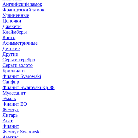
Английский замок
Французский замок
Удлиненные
Цепочки
Джекеты
Клаймберы
Конго
Асимметричные
Детские
Другие
Серьги серебро
Серьги золото
Бриллиант
Фианит Svarowski
Сапфир
Фианит Swarovski Кр-88
Муассанит
Эмаль
Фианит EQ
Жемчуг
Янтарь
Агат
Фианит
Жемчуг Swarovski
Аметис