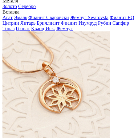
Металл
Золото
Серебро
Вставка
Агат
Эмаль
Фианит Сваровски
Жемчуг Swarovski
Фианит EQ
Цитрин
Янтарь
Бриллиант
Фианит
Изумруд
Рубин
Сапфир
Топаз
Гранат
Кварц Иск.
Жемчуг