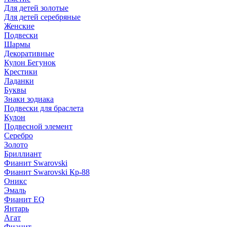
Для детей золотые
Для детей серебряные
Женские
Подвески
Шармы
Декоративные
Кулон Бегунок
Крестики
Ладанки
Буквы
Знаки зодиака
Подвески для браслета
Кулон
Подвесной элемент
Серебро
Золото
Бриллиант
Фианит Swarovski
Фианит Swarovski Кр-88
Оникс
Эмаль
Фианит EQ
Янтарь
Агат
Фианит