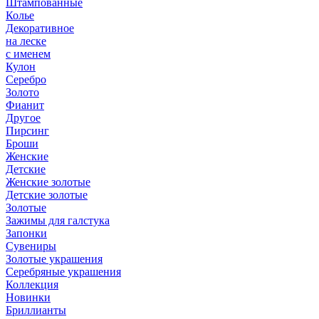
Штампованные
Колье
Декоративное
на леске
с именем
Кулон
Серебро
Золото
Фианит
Другое
Пирсинг
Броши
Женские
Детские
Женские золотые
Детские золотые
Золотые
Зажимы для галстука
Запонки
Сувениры
Золотые украшения
Серебряные украшения
Коллекция
Новинки
Бриллианты