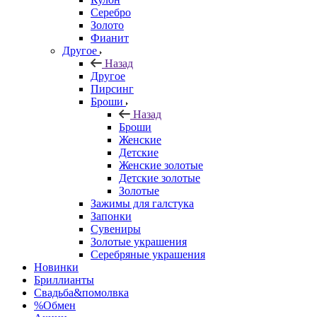
Серебро
Золото
Фианит
Другое
Назад
Другое
Пирсинг
Броши
Назад
Броши
Женские
Детские
Женские золотые
Детские золотые
Золотые
Зажимы для галстука
Запонки
Сувениры
Золотые украшения
Серебряные украшения
Новинки
Бриллианты
Свадьба&помолвка
%Обмен