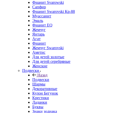
Фианит Svarowski
Сапфир
Фианит Swarovski Кр-88
Муассанит
Эмаль
Фианит EQ
Жемчуг
Янтарь
Агат
Фианит
Жемчуг Swarovski
Аметис
Для детей золотые
Для детей серебряные
Женские
Подвески
Назад
Подвески
Шармы
Декоративные
Кулон Бегунок
Крестики
Ладанки
Буквы
Знаки зодиака