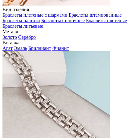
Вид изделия
Браслеты плетеные с шармами
Браслеты штампованные
Браслеты на нити
Браслеты станочные
Браслеты плетеные
Браслеты литьевые
Металл
Золото
Серебро
Вставка
Агат
Эмаль
Бриллиант
Фианит