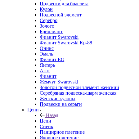
Подвески для браслета
Кулон
Подвесной элемент
Серебро
Золото
Бриллиант
Фианит Swarovski
Фианит Swarovski Кр-88
Оникс
Эмаль
Фианит EQ
Янтарь
Агат
Фианит
Жемчуг Swarovski
Золотой подвесной элемент женcкий
Серебряная подвеска-шарм женская
Женские кулоны
Подвески на серьги
Цепи
Назад
Цепи
Снейк
Панцирное плетение
Якорное плетение