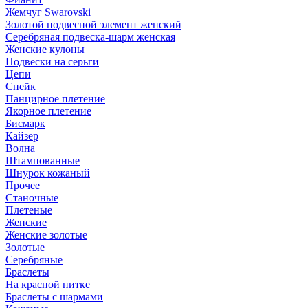
Жемчуг Swarovski
Золотой подвесной элемент женcкий
Серебряная подвеска-шарм женская
Женские кулоны
Подвески на серьги
Цепи
Снейк
Панцирное плетение
Якорное плетение
Бисмарк
Кайзер
Волна
Штампованные
Шнурок кожаный
Прочее
Станочные
Плетеные
Женские
Женские золотые
Золотые
Серебряные
Браслеты
На красной нитке
Браслеты с шармами