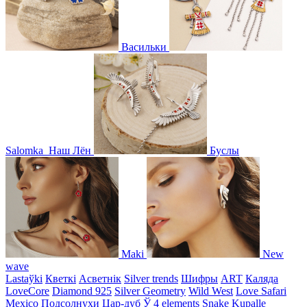
Васильки
Salomka
Наш Лён
Буслы
Maki
New
wave
Lastaўki
Кветкі
Асветнiк
Silver trends
Шифры
ART
Каляда
LoveCore
Diamond 925
Silver Geometry
Wild West
Love Safari
Mexico
Подсолнухи
Цар-дуб
Ў
4 elements
Snake
Kupalle