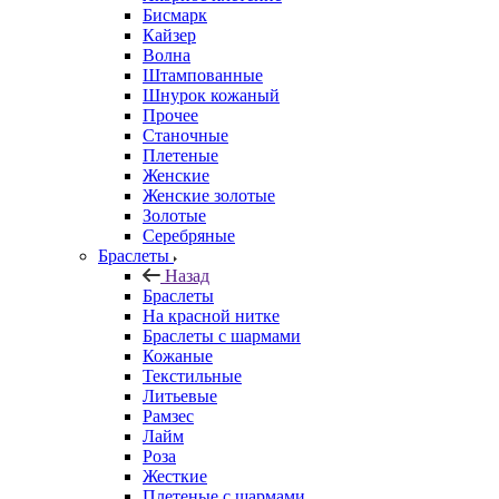
Бисмарк
Кайзер
Волна
Штампованные
Шнурок кожаный
Прочее
Станочные
Плетеные
Женские
Женские золотые
Золотые
Серебряные
Браслеты
Назад
Браслеты
На красной нитке
Браслеты с шармами
Кожаные
Текстильные
Литьевые
Рамзес
Лайм
Роза
Жесткие
Плетеные с шармами