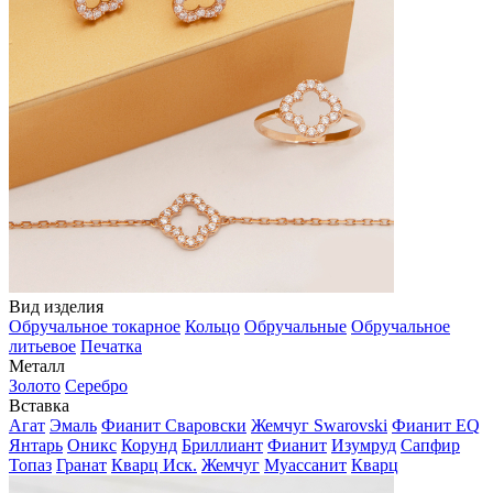
Вид изделия
Обручальное токарное
Кольцо
Обручальные
Обручальное
литьевое
Печатка
Металл
Золото
Серебро
Вставка
Агат
Эмаль
Фианит Сваровски
Жемчуг Swarovski
Фианит EQ
Янтарь
Оникс
Корунд
Бриллиант
Фианит
Изумруд
Сапфир
Топаз
Гранат
Кварц Иск.
Жемчуг
Муассанит
Кварц