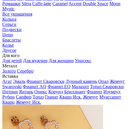
Ромашки
Sfera
Caffe-latte
Caramel
Accent
Double Space
Moon
Mystic
Все украшения
Кольца
Серьги
Подвески
Цепи
Браслеты
Колье
Другое
Для кого
Для детей
Для мужчин
Для женщин
Унисекс
Металл
Золото
Серебро
Вставка
Агат
Эмаль
Фианит Сваровски
Лунный камень
Опал
Жемчуг
Swarovski
Фианит AQ
Фианит EQ
Малахит
Топаз Сваровски
Цитрин
Янтарь
Оникс
Корунд
Бриллиант
Фианит
Изумруд
Рубин
Сапфир
Топаз
Гранат
Кварц Иск.
Жемчуг
Муассанит
Кварц
Жемчуг Иск.