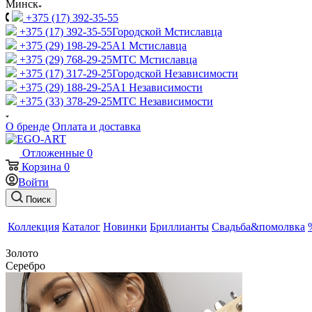
Минск
+375 (17) 392-35-55
+375 (17) 392-35-55
Городской Мстиславца
+375 (29) 198-29-25
A1 Мстиславца
+375 (29) 768-29-25
МТС Мстиславца
+375 (17) 317-29-25
Городской Независимости
+375 (29) 188-29-25
A1 Независимости
+375 (33) 378-29-25
МТС Независимости
О бренде
Оплата и доставка
Отложенные
0
Корзина
0
Войти
Поиск
Коллекция
Каталог
Новинки
Бриллианты
Свадьба&помолвка
Золото
Серебро