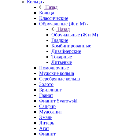
Кольца
Назад
Кольца
Классические
Обручальные (Ж и М)
Назад
Обручальные (Ж и М)
Гладкие
Комбинированные
Дизайнерские
Токарные
Литьевые
Помолвочные
Мужские кольца
Серебряные кольца
Золото
Бриллиант
Гранат
Фианит Svarowski
Сапфир
Муассанит
Эмаль
Янтарь
Агат
Фианит