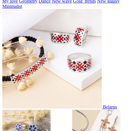
My love
Geometry
Dance
New wave
Gold_trends
New galaxy
Minimalist
Belarus