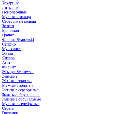
Токарные
Литьевые
Помолвочные
Мужские кольца
Серебряные кольца
Золото
Бриллиант
Гранат
Фианит Svarowski
Сапфир
Муассанит
Эмаль
Янтарь
Агат
Фианит
Жемчуг Svarowski
Женские
Женские золотые
Мужские золотые
Женские серебряные
Золотые обручальные
Женские обручальные
Мужские серебряные
Серьги
Гвоздики