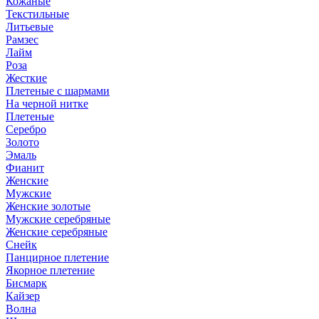
Кожаные
Текстильные
Литьевые
Рамзес
Лайм
Роза
Жесткие
Плетеные с шармами
На черной нитке
Плетеные
Серебро
Золото
Эмаль
Фианит
Женские
Мужские
Женские золотые
Мужские серебряные
Женские серебряные
Снейк
Панцирное плетение
Якорное плетение
Бисмарк
Кайзер
Волна