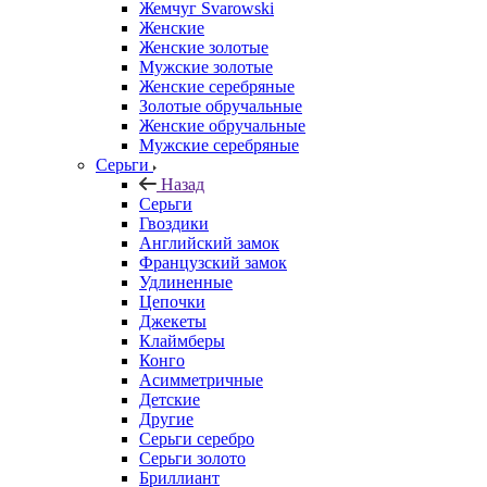
Жемчуг Svarowski
Женские
Женские золотые
Мужские золотые
Женские серебряные
Золотые обручальные
Женские обручальные
Мужские серебряные
Серьги
Назад
Серьги
Гвоздики
Английский замок
Французский замок
Удлиненные
Цепочки
Джекеты
Клаймберы
Конго
Асимметричные
Детские
Другие
Серьги серебро
Серьги золото
Бриллиант