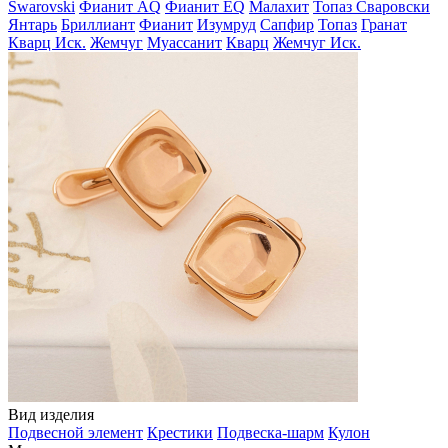
Swarovski
Фианит AQ
Фианит EQ
Малахит
Топаз Сваровски
Янтарь
Бриллиант
Фианит
Изумруд
Сапфир
Топаз
Гранат
Кварц Иск.
Жемчуг
Муассанит
Кварц
Жемчуг Иск.
Вид изделия
Подвесной элемент
Крестики
Подвеска-шарм
Кулон