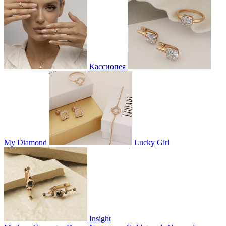
Кассиопея
My Diamond
Lucky Girl
Insight