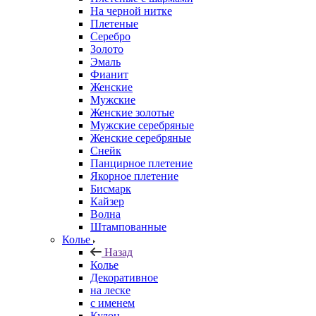
На черной нитке
Плетеные
Серебро
Золото
Эмаль
Фианит
Женские
Мужские
Женские золотые
Мужские серебряные
Женские серебряные
Снейк
Панцирное плетение
Якорное плетение
Бисмарк
Кайзер
Волна
Штампованные
Колье
Назад
Колье
Декоративное
на леске
с именем
Кулон