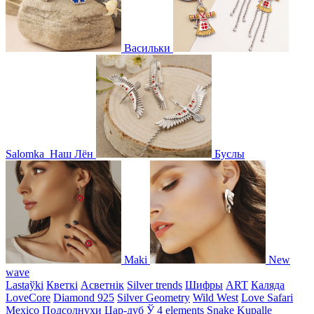
Васильки
Salomka
Наш Лён
Буслы
Maki
New
wave
Lastaўki
Кветкі
Асветнiк
Silver trends
Шифры
ART
Каляда
LoveCore
Diamond 925
Silver Geometry
Wild West
Love Safari
Mexico
Подсолнухи
Цар-дуб
Ў
4 elements
Snake
Kupalle