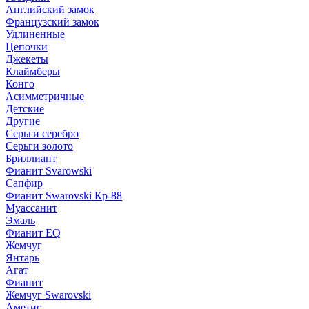
Английский замок
Французский замок
Удлиненные
Цепочки
Джекеты
Клаймберы
Конго
Асимметричные
Детские
Другие
Серьги серебро
Серьги золото
Бриллиант
Фианит Svarowski
Сапфир
Фианит Swarovski Кр-88
Муассанит
Эмаль
Фианит EQ
Жемчуг
Янтарь
Агат
Фианит
Жемчуг Swarovski
Аметис