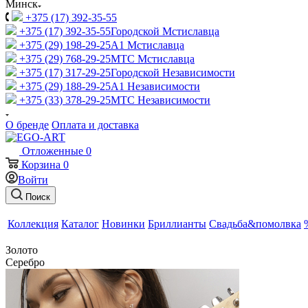
Минск
+375 (17) 392-35-55
+375 (17) 392-35-55
Городской Мстиславца
+375 (29) 198-29-25
A1 Мстиславца
+375 (29) 768-29-25
МТС Мстиславца
+375 (17) 317-29-25
Городской Независимости
+375 (29) 188-29-25
A1 Независимости
+375 (33) 378-29-25
МТС Независимости
О бренде
Оплата и доставка
Отложенные
0
Корзина
0
Войти
Поиск
Коллекция
Каталог
Новинки
Бриллианты
Свадьба&помолвка
Золото
Серебро