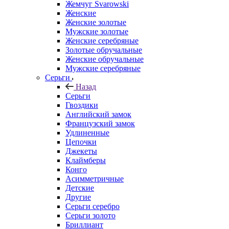
Жемчуг Svarowski
Женские
Женские золотые
Мужские золотые
Женские серебряные
Золотые обручальные
Женские обручальные
Мужские серебряные
Серьги
Назад
Серьги
Гвоздики
Английский замок
Французский замок
Удлиненные
Цепочки
Джекеты
Клаймберы
Конго
Асимметричные
Детские
Другие
Серьги серебро
Серьги золото
Бриллиант