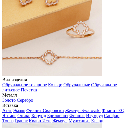
Вид изделия
Обручальное токарное
Кольцо
Обручальные
Обручальное
литьевое
Печатка
Металл
Золото
Серебро
Вставка
Агат
Эмаль
Фианит Сваровски
Жемчуг Swarovski
Фианит EQ
Янтарь
Оникс
Корунд
Бриллиант
Фианит
Изумруд
Сапфир
Топаз
Гранат
Кварц Иск.
Жемчуг
Муассанит
Кварц