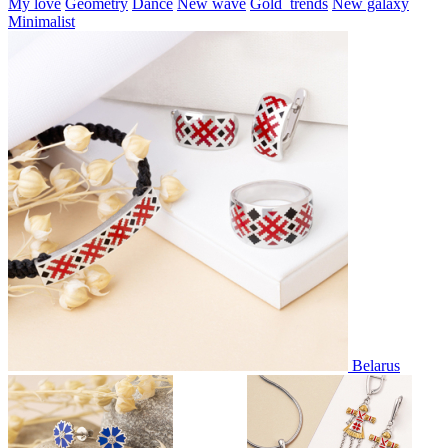
My love
Geometry
Dance
New wave
Gold_trends
New galaxy
Minimalist
Belarus