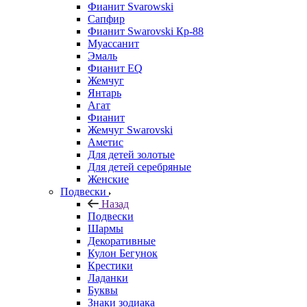
Фианит Svarowski
Сапфир
Фианит Swarovski Кр-88
Муассанит
Эмаль
Фианит EQ
Жемчуг
Янтарь
Агат
Фианит
Жемчуг Swarovski
Аметис
Для детей золотые
Для детей серебряные
Женские
Подвески
Назад
Подвески
Шармы
Декоративные
Кулон Бегунок
Крестики
Ладанки
Буквы
Знаки зодиака