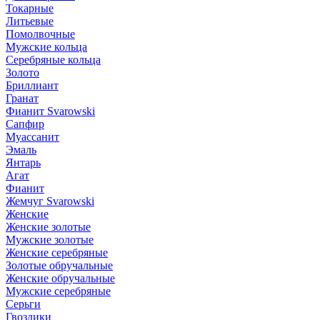
Токарные
Литьевые
Помолвочные
Мужские кольца
Серебряные кольца
Золото
Бриллиант
Гранат
Фианит Svarowski
Сапфир
Муассанит
Эмаль
Янтарь
Агат
Фианит
Жемчуг Svarowski
Женские
Женские золотые
Мужские золотые
Женские серебряные
Золотые обручальные
Женские обручальные
Мужские серебряные
Серьги
Гвоздики