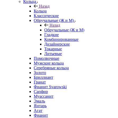
Кольца
Назад
Кольца
Классические
Обручальные (Ж и М)
Назад
Обручальные (Ж и М)
Гладкие
Комбинированные
Дизайнерские
Токарные
Литьевые
Помолвочные
Мужские кольца
Серебряные кольца
Золото
Бриллиант
Гранат
Фианит Svarowski
Сапфир
Муассанит
Эмаль
Янтарь
Агат
Фианит