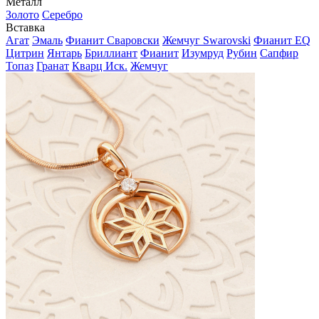
Металл
Золото
Серебро
Вставка
Агат
Эмаль
Фианит Сваровски
Жемчуг Swarovski
Фианит EQ
Цитрин
Янтарь
Бриллиант
Фианит
Изумруд
Рубин
Сапфир
Топаз
Гранат
Кварц Иск.
Жемчуг