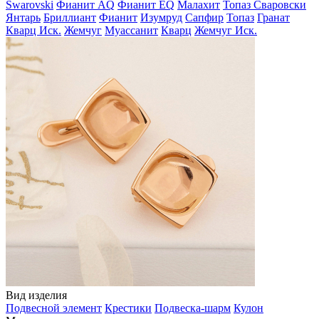
Swarovski
Фианит AQ
Фианит EQ
Малахит
Топаз Сваровски
Янтарь
Бриллиант
Фианит
Изумруд
Сапфир
Топаз
Гранат
Кварц Иск.
Жемчуг
Муассанит
Кварц
Жемчуг Иск.
Вид изделия
Подвесной элемент
Крестики
Подвеска-шарм
Кулон