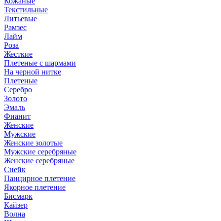
Кожаные
Текстильные
Литьевые
Рамзес
Лайм
Роза
Жесткие
Плетеные с шармами
На черной нитке
Плетеные
Серебро
Золото
Эмаль
Фианит
Женские
Мужские
Женские золотые
Мужские серебряные
Женские серебряные
Снейк
Панцирное плетение
Якорное плетение
Бисмарк
Кайзер
Волна