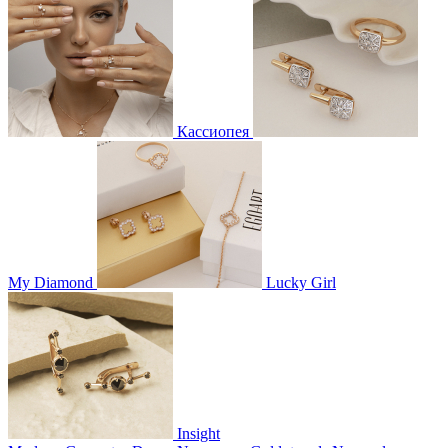
Кассиопея
My Diamond
Lucky Girl
Insight