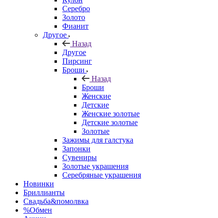
Серебро
Золото
Фианит
Другое
Назад
Другое
Пирсинг
Броши
Назад
Броши
Женские
Детские
Женские золотые
Детские золотые
Золотые
Зажимы для галстука
Запонки
Сувениры
Золотые украшения
Серебряные украшения
Новинки
Бриллианты
Свадьба&помолвка
%Обмен