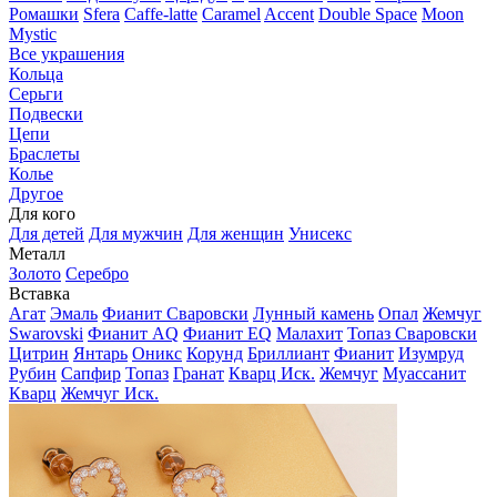
Ромашки
Sfera
Caffe-latte
Caramel
Accent
Double Space
Moon
Mystic
Все украшения
Кольца
Серьги
Подвески
Цепи
Браслеты
Колье
Другое
Для кого
Для детей
Для мужчин
Для женщин
Унисекс
Металл
Золото
Серебро
Вставка
Агат
Эмаль
Фианит Сваровски
Лунный камень
Опал
Жемчуг
Swarovski
Фианит AQ
Фианит EQ
Малахит
Топаз Сваровски
Цитрин
Янтарь
Оникс
Корунд
Бриллиант
Фианит
Изумруд
Рубин
Сапфир
Топаз
Гранат
Кварц Иск.
Жемчуг
Муассанит
Кварц
Жемчуг Иск.