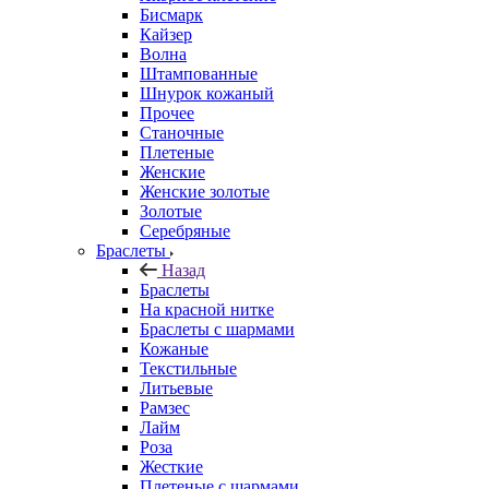
Бисмарк
Кайзер
Волна
Штампованные
Шнурок кожаный
Прочее
Станочные
Плетеные
Женские
Женские золотые
Золотые
Серебряные
Браслеты
Назад
Браслеты
На красной нитке
Браслеты с шармами
Кожаные
Текстильные
Литьевые
Рамзес
Лайм
Роза
Жесткие
Плетеные с шармами