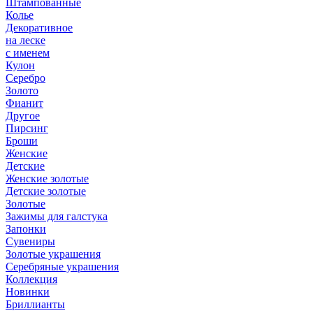
Штампованные
Колье
Декоративное
на леске
с именем
Кулон
Серебро
Золото
Фианит
Другое
Пирсинг
Броши
Женские
Детские
Женские золотые
Детские золотые
Золотые
Зажимы для галстука
Запонки
Сувениры
Золотые украшения
Серебряные украшения
Коллекция
Новинки
Бриллианты