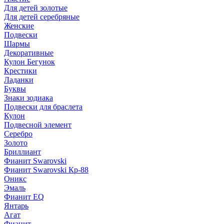
Для детей золотые
Для детей серебряные
Женские
Подвески
Шармы
Декоративные
Кулон Бегунок
Крестики
Ладанки
Буквы
Знаки зодиака
Подвески для браслета
Кулон
Подвесной элемент
Серебро
Золото
Бриллиант
Фианит Swarovski
Фианит Swarovski Кр-88
Оникс
Эмаль
Фианит EQ
Янтарь
Агат
Фианит