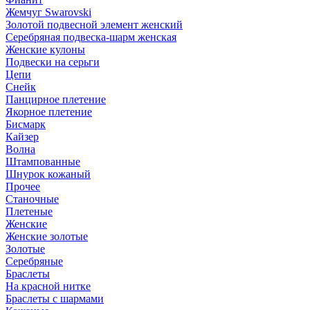
Жемчуг Swarovski
Золотой подвесной элемент женcкий
Серебряная подвеска-шарм женская
Женские кулоны
Подвески на серьги
Цепи
Снейк
Панцирное плетение
Якорное плетение
Бисмарк
Кайзер
Волна
Штампованные
Шнурок кожаный
Прочее
Станочные
Плетеные
Женские
Женские золотые
Золотые
Серебряные
Браслеты
На красной нитке
Браслеты с шармами