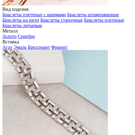
Вид изделия
Браслеты плетеные с шармами
Браслеты штампованные
Браслеты на нити
Браслеты станочные
Браслеты плетеные
Браслеты литьевые
Металл
Золото
Серебро
Вставка
Агат
Эмаль
Бриллиант
Фианит