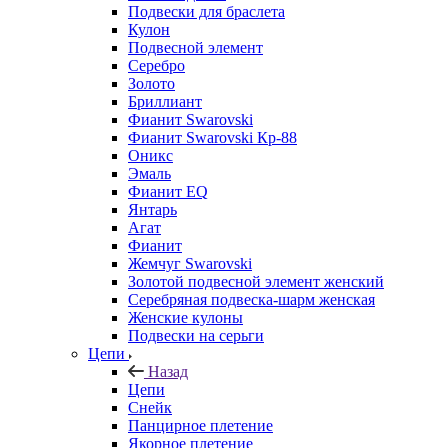
Подвески для браслета
Кулон
Подвесной элемент
Серебро
Золото
Бриллиант
Фианит Swarovski
Фианит Swarovski Кр-88
Оникс
Эмаль
Фианит EQ
Янтарь
Агат
Фианит
Жемчуг Swarovski
Золотой подвесной элемент женcкий
Серебряная подвеска-шарм женская
Женские кулоны
Подвески на серьги
Цепи
Назад
Цепи
Снейк
Панцирное плетение
Якорное плетение