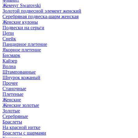
Жемчуг Swarovski
Золотой подвесной элемент женcкий
Серебряная подвеска-шарм женская
Женские кулоны
Подвески на серьги
Цепи
Снейк
Панцирное плетение
Якорное плетение
Бисмарк
Кайзер
Волна
Штампованные
Шнурок кожаный
Прочее
Станочные
Плетеные
Женские
Женские золотые
Золотые
Серебряные
Браслеты
На красной нитке
Браслеты с шармами