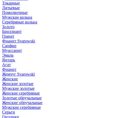
Токарные
Литьевые
Помолвочные
Мужские кольца
Серебряные кольца
Золото
Бриллиант
Гранат
Фианит Svarowski
Сапфир
Муассанит
Эмаль
Янтарь
Агат
Фианит
Жемчуг Svarowski
Женские
Женские золотые
Мужские золотые
Женские серебряные
Золотые обручальные
Женские обручальные
Мужские серебряные
Серьги
Гвоздики