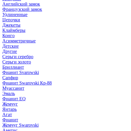
Английский замок
Французский замок
Удлиненные
Цепочки
Джекеты
Клаймберы
Конго
Асимметричные
Детские
Другие
Серьги серебро
Серьги золото
Бриллиант
Фианит Svarowski
Сапфир
Фианит Swarovski Кр-88
Муассанит
Эмаль
Фианит EQ
Жемчуг
Янтарь
Агат
Фианит
Жемчуг Swarovski
Аметис