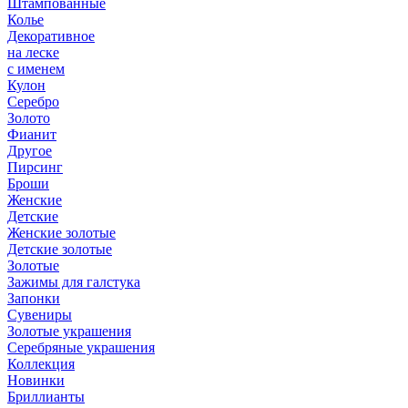
Штампованные
Колье
Декоративное
на леске
с именем
Кулон
Серебро
Золото
Фианит
Другое
Пирсинг
Броши
Женские
Детские
Женские золотые
Детские золотые
Золотые
Зажимы для галстука
Запонки
Сувениры
Золотые украшения
Серебряные украшения
Коллекция
Новинки
Бриллианты