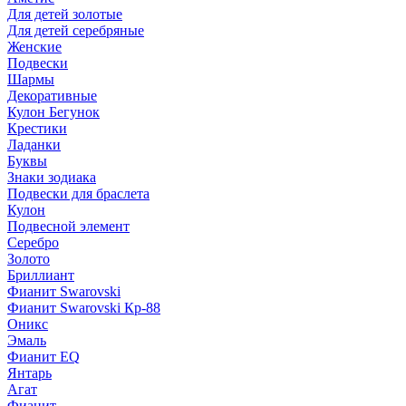
Для детей золотые
Для детей серебряные
Женские
Подвески
Шармы
Декоративные
Кулон Бегунок
Крестики
Ладанки
Буквы
Знаки зодиака
Подвески для браслета
Кулон
Подвесной элемент
Серебро
Золото
Бриллиант
Фианит Swarovski
Фианит Swarovski Кр-88
Оникс
Эмаль
Фианит EQ
Янтарь
Агат
Фианит