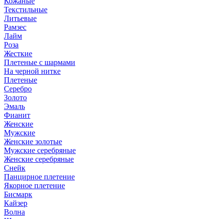
Кожаные
Текстильные
Литьевые
Рамзес
Лайм
Роза
Жесткие
Плетеные с шармами
На черной нитке
Плетеные
Серебро
Золото
Эмаль
Фианит
Женские
Мужские
Женские золотые
Мужские серебряные
Женские серебряные
Снейк
Панцирное плетение
Якорное плетение
Бисмарк
Кайзер
Волна