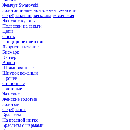
Жемчуг Swarovski
Золотой подвесной элемент женcкий
Серебряная подвеска-шарм женская
Женские кулоны
Подвески на серьги
Цепи
Снейк
Панцирное плетение
Якорное плетение
Бисмарк
Кайзер
Волна
Штампованные
Шнурок кожаный
Прочее
Станочные
Плетеные
Женские
Женские золотые
Золотые
Серебряные
Браслеты
На красной нитке
Браслеты с шармами