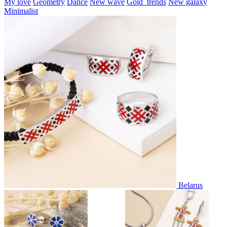
My love
Geometry
Dance
New wave
Gold_trends
New galaxy
Minimalist
Belarus