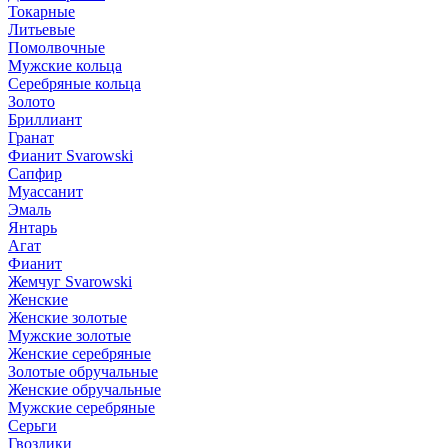
Токарные
Литьевые
Помолвочные
Мужские кольца
Серебряные кольца
Золото
Бриллиант
Гранат
Фианит Svarowski
Сапфир
Муассанит
Эмаль
Янтарь
Агат
Фианит
Жемчуг Svarowski
Женские
Женские золотые
Мужские золотые
Женские серебряные
Золотые обручальные
Женские обручальные
Мужские серебряные
Серьги
Гвоздики