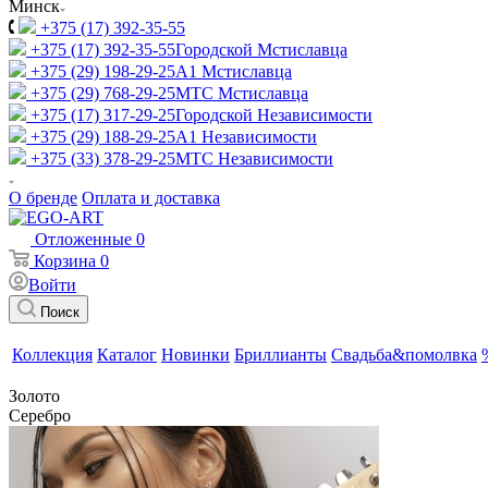
Минск
+375 (17) 392-35-55
+375 (17) 392-35-55
Городской Мстиславца
+375 (29) 198-29-25
A1 Мстиславца
+375 (29) 768-29-25
МТС Мстиславца
+375 (17) 317-29-25
Городской Независимости
+375 (29) 188-29-25
A1 Независимости
+375 (33) 378-29-25
МТС Независимости
О бренде
Оплата и доставка
Отложенные
0
Корзина
0
Войти
Поиск
Коллекция
Каталог
Новинки
Бриллианты
Свадьба&помолвка
Золото
Серебро