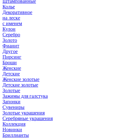
Штампованные
Колье
Декоративное
на леске
с именем
Кулон
Серебро
Золото
Фианит
Другое
Пирсинг
Броши
Женские
Детские
Женские золотые
Детские золотые
Золотые
Зажимы для галстука
Запонки
Сувениры
Золотые украшения
Серебряные украшения
Коллекция
Новинки
Бриллианты