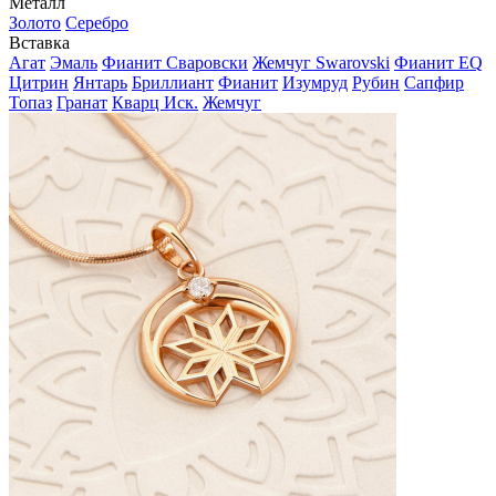
Металл
Золото
Серебро
Вставка
Агат
Эмаль
Фианит Сваровски
Жемчуг Swarovski
Фианит EQ
Цитрин
Янтарь
Бриллиант
Фианит
Изумруд
Рубин
Сапфир
Топаз
Гранат
Кварц Иск.
Жемчуг