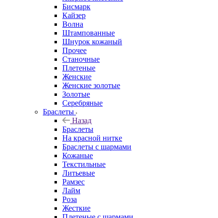
Бисмарк
Кайзер
Волна
Штампованные
Шнурок кожаный
Прочее
Станочные
Плетеные
Женские
Женские золотые
Золотые
Серебряные
Браслеты
Назад
Браслеты
На красной нитке
Браслеты с шармами
Кожаные
Текстильные
Литьевые
Рамзес
Лайм
Роза
Жесткие
Плетеные с шармами