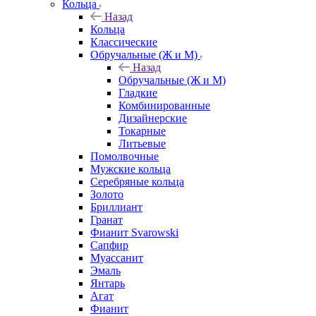
Кольца
Назад
Кольца
Классические
Обручальные (Ж и М)
Назад
Обручальные (Ж и М)
Гладкие
Комбинированные
Дизайнерские
Токарные
Литьевые
Помолвочные
Мужские кольца
Серебряные кольца
Золото
Бриллиант
Гранат
Фианит Svarowski
Сапфир
Муассанит
Эмаль
Янтарь
Агат
Фианит