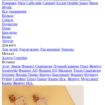
Ромашки
Sfera
Caffe-latte
Caramel
Accent
Double Space
Moon
Mystic
Все украшения
Кольца
Серьги
Подвески
Цепи
Браслеты
Колье
Другое
Для кого
Для детей
Для мужчин
Для женщин
Унисекс
Металл
Золото
Серебро
Вставка
Агат
Эмаль
Фианит Сваровски
Лунный камень
Опал
Жемчуг
Swarovski
Фианит AQ
Фианит EQ
Малахит
Топаз Сваровски
Цитрин
Янтарь
Оникс
Корунд
Бриллиант
Фианит
Изумруд
Рубин
Сапфир
Топаз
Гранат
Кварц Иск.
Жемчуг
Муассанит
Кварц
Жемчуг Иск.