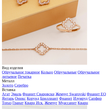
Вид изделия
Обручальное токарное
Кольцо
Обручальные
Обручальное
литьевое
Печатка
Металл
Золото
Серебро
Вставка
Агат
Эмаль
Фианит Сваровски
Жемчуг Swarovski
Фианит EQ
Янтарь
Оникс
Корунд
Бриллиант
Фианит
Изумруд
Сапфир
Топаз
Гранат
Кварц Иск.
Жемчуг
Муассанит
Кварц