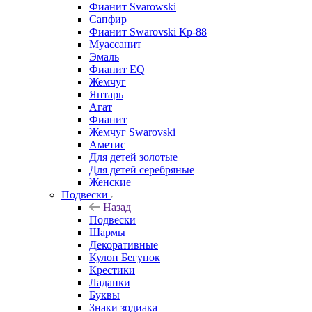
Фианит Svarowski
Сапфир
Фианит Swarovski Кр-88
Муассанит
Эмаль
Фианит EQ
Жемчуг
Янтарь
Агат
Фианит
Жемчуг Swarovski
Аметис
Для детей золотые
Для детей серебряные
Женские
Подвески
Назад
Подвески
Шармы
Декоративные
Кулон Бегунок
Крестики
Ладанки
Буквы
Знаки зодиака