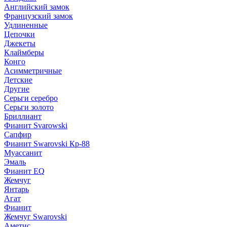
Английский замок
Французский замок
Удлиненные
Цепочки
Джекеты
Клаймберы
Конго
Асимметричные
Детские
Другие
Серьги серебро
Серьги золото
Бриллиант
Фианит Svarowski
Сапфир
Фианит Swarovski Кр-88
Муассанит
Эмаль
Фианит EQ
Жемчуг
Янтарь
Агат
Фианит
Жемчуг Swarovski
Аметис