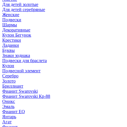
Для детей золотые
Для детей серебряные
Женские
Подвески
Шармы
Декоративные
Кулон Бегунок
Крестики
Ладанки
Буквы
Знаки зодиака
Подвески для браслета
Кулон
Подвесной элемент
Серебро
Золото
Бриллиант
Фианит Swarovski
Фианит Swarovski Кр-88
Оникс
Эмаль
Фианит EQ
Янтарь
Агат
Фианит