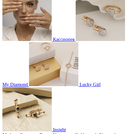
Кассиопея
My Diamond
Lucky Girl
Insight