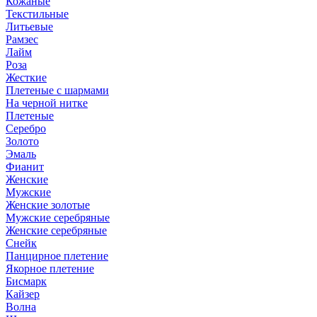
Кожаные
Текстильные
Литьевые
Рамзес
Лайм
Роза
Жесткие
Плетеные с шармами
На черной нитке
Плетеные
Серебро
Золото
Эмаль
Фианит
Женские
Мужские
Женские золотые
Мужские серебряные
Женские серебряные
Снейк
Панцирное плетение
Якорное плетение
Бисмарк
Кайзер
Волна