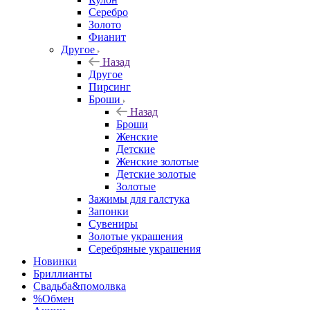
Серебро
Золото
Фианит
Другое
Назад
Другое
Пирсинг
Броши
Назад
Броши
Женские
Детские
Женские золотые
Детские золотые
Золотые
Зажимы для галстука
Запонки
Сувениры
Золотые украшения
Серебряные украшения
Новинки
Бриллианты
Свадьба&помолвка
%Обмен