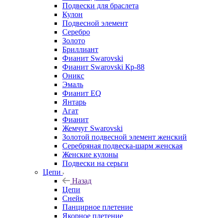
Подвески для браслета
Кулон
Подвесной элемент
Серебро
Золото
Бриллиант
Фианит Swarovski
Фианит Swarovski Кр-88
Оникс
Эмаль
Фианит EQ
Янтарь
Агат
Фианит
Жемчуг Swarovski
Золотой подвесной элемент женcкий
Серебряная подвеска-шарм женская
Женские кулоны
Подвески на серьги
Цепи
Назад
Цепи
Снейк
Панцирное плетение
Якорное плетение