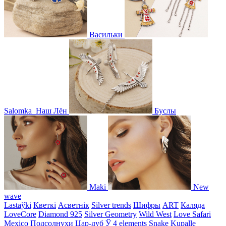
Васильки
Salomka
Наш Лён
Буслы
Maki
New
wave
Lastaўki
Кветкі
Асветнiк
Silver trends
Шифры
ART
Каляда
LoveCore
Diamond 925
Silver Geometry
Wild West
Love Safari
Mexico
Подсолнухи
Цар-дуб
Ў
4 elements
Snake
Kupalle