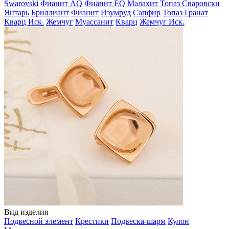
Swarovski
Фианит AQ
Фианит EQ
Малахит
Топаз Сваровски
Янтарь
Бриллиант
Фианит
Изумруд
Сапфир
Топаз
Гранат
Кварц Иск.
Жемчуг
Муассанит
Кварц
Жемчуг Иск.
Вид изделия
Подвесной элемент
Крестики
Подвеска-шарм
Кулон