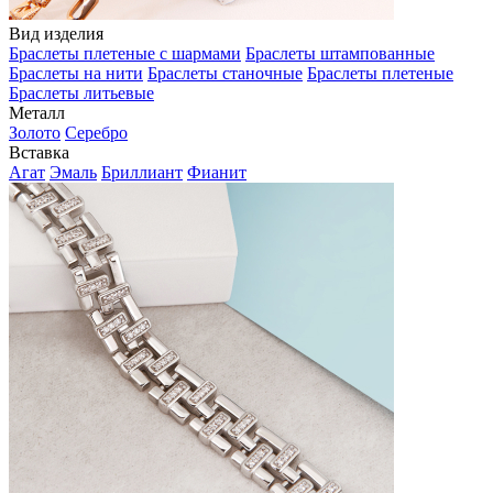
Вид изделия
Браслеты плетеные с шармами
Браслеты штампованные
Браслеты на нити
Браслеты станочные
Браслеты плетеные
Браслеты литьевые
Металл
Золото
Серебро
Вставка
Агат
Эмаль
Бриллиант
Фианит