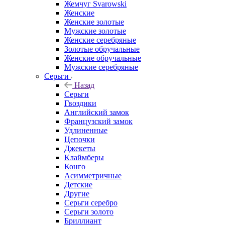
Жемчуг Svarowski
Женские
Женские золотые
Мужские золотые
Женские серебряные
Золотые обручальные
Женские обручальные
Мужские серебряные
Серьги
Назад
Серьги
Гвоздики
Английский замок
Французский замок
Удлиненные
Цепочки
Джекеты
Клаймберы
Конго
Асимметричные
Детские
Другие
Серьги серебро
Серьги золото
Бриллиант