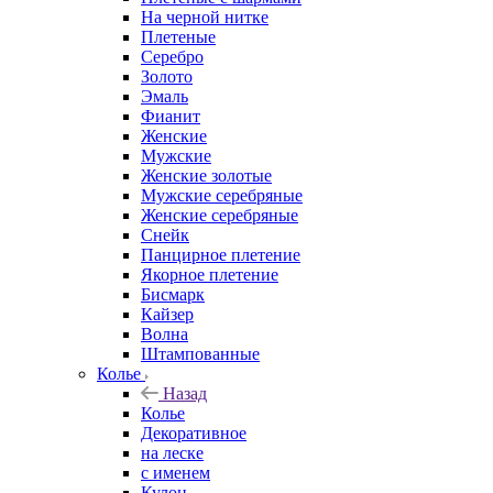
На черной нитке
Плетеные
Серебро
Золото
Эмаль
Фианит
Женские
Мужские
Женские золотые
Мужские серебряные
Женские серебряные
Снейк
Панцирное плетение
Якорное плетение
Бисмарк
Кайзер
Волна
Штампованные
Колье
Назад
Колье
Декоративное
на леске
с именем
Кулон