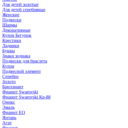
Для детей золотые
Для детей серебряные
Женские
Подвески
Шармы
Декоративные
Кулон Бегунок
Крестики
Ладанки
Буквы
Знаки зодиака
Подвески для браслета
Кулон
Подвесной элемент
Серебро
Золото
Бриллиант
Фианит Swarovski
Фианит Swarovski Кр-88
Оникс
Эмаль
Фианит EQ
Янтарь
Агат
Фианит