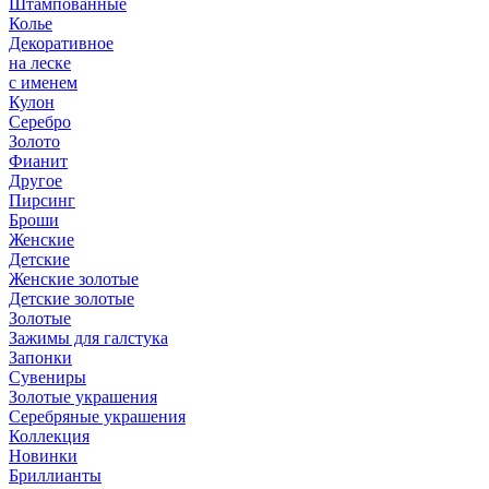
Штампованные
Колье
Декоративное
на леске
с именем
Кулон
Серебро
Золото
Фианит
Другое
Пирсинг
Броши
Женские
Детские
Женские золотые
Детские золотые
Золотые
Зажимы для галстука
Запонки
Сувениры
Золотые украшения
Серебряные украшения
Коллекция
Новинки
Бриллианты