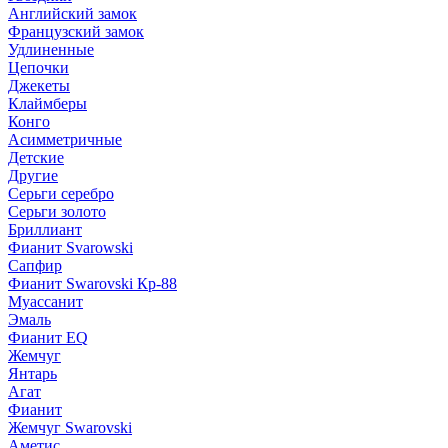
Английский замок
Французский замок
Удлиненные
Цепочки
Джекеты
Клаймберы
Конго
Асимметричные
Детские
Другие
Серьги серебро
Серьги золото
Бриллиант
Фианит Svarowski
Сапфир
Фианит Swarovski Кр-88
Муассанит
Эмаль
Фианит EQ
Жемчуг
Янтарь
Агат
Фианит
Жемчуг Swarovski
Аметис