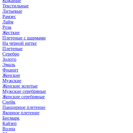
Кожаные
Текстильные
Литьевые
Рамзес
Лайм
Роза
Жесткие
Плетеные с шармами
На черной нитке
Плетеные
Серебро
Золото
Эмаль
Фианит
Женские
Мужские
Женские золотые
Мужские серебряные
Женские серебряные
Снейк
Панцирное плетение
Якорное плетение
Бисмарк
Кайзер
Волна