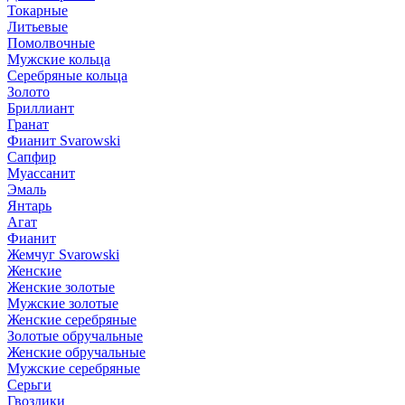
Токарные
Литьевые
Помолвочные
Мужские кольца
Серебряные кольца
Золото
Бриллиант
Гранат
Фианит Svarowski
Сапфир
Муассанит
Эмаль
Янтарь
Агат
Фианит
Жемчуг Svarowski
Женские
Женские золотые
Мужские золотые
Женские серебряные
Золотые обручальные
Женские обручальные
Мужские серебряные
Серьги
Гвоздики