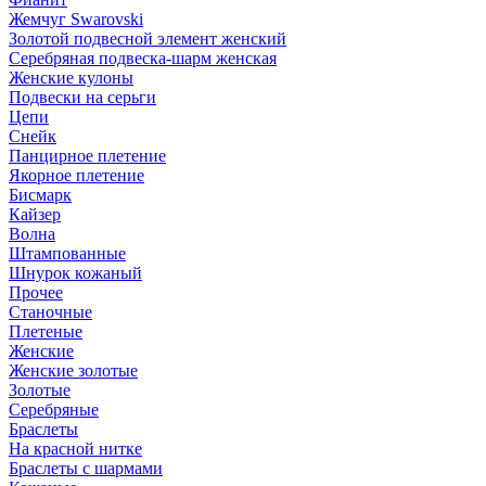
Жемчуг Swarovski
Золотой подвесной элемент женcкий
Серебряная подвеска-шарм женская
Женские кулоны
Подвески на серьги
Цепи
Снейк
Панцирное плетение
Якорное плетение
Бисмарк
Кайзер
Волна
Штампованные
Шнурок кожаный
Прочее
Станочные
Плетеные
Женские
Женские золотые
Золотые
Серебряные
Браслеты
На красной нитке
Браслеты с шармами