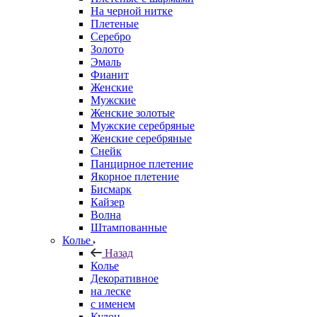
На черной нитке
Плетеные
Серебро
Золото
Эмаль
Фианит
Женские
Мужские
Женские золотые
Мужские серебряные
Женские серебряные
Снейк
Панцирное плетение
Якорное плетение
Бисмарк
Кайзер
Волна
Штампованные
Колье
Назад
Колье
Декоративное
на леске
с именем
Кулон