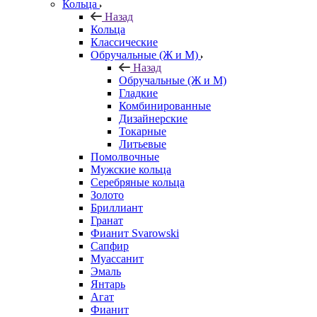
Кольца
Назад
Кольца
Классические
Обручальные (Ж и М)
Назад
Обручальные (Ж и М)
Гладкие
Комбинированные
Дизайнерские
Токарные
Литьевые
Помолвочные
Мужские кольца
Серебряные кольца
Золото
Бриллиант
Гранат
Фианит Svarowski
Сапфир
Муассанит
Эмаль
Янтарь
Агат
Фианит