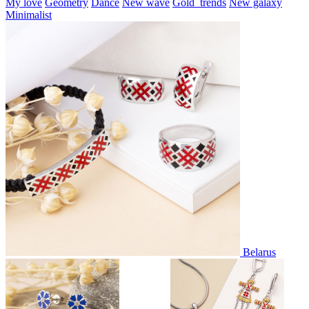
My love
Geometry
Dance
New wave
Gold_trends
New galaxy
Minimalist
Belarus