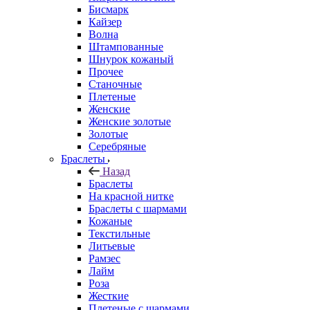
Бисмарк
Кайзер
Волна
Штампованные
Шнурок кожаный
Прочее
Станочные
Плетеные
Женские
Женские золотые
Золотые
Серебряные
Браслеты
Назад
Браслеты
На красной нитке
Браслеты с шармами
Кожаные
Текстильные
Литьевые
Рамзес
Лайм
Роза
Жесткие
Плетеные с шармами