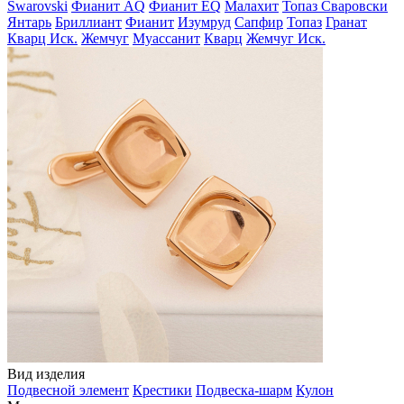
Swarovski
Фианит AQ
Фианит EQ
Малахит
Топаз Сваровски
Янтарь
Бриллиант
Фианит
Изумруд
Сапфир
Топаз
Гранат
Кварц Иск.
Жемчуг
Муассанит
Кварц
Жемчуг Иск.
Вид изделия
Подвесной элемент
Крестики
Подвеска-шарм
Кулон