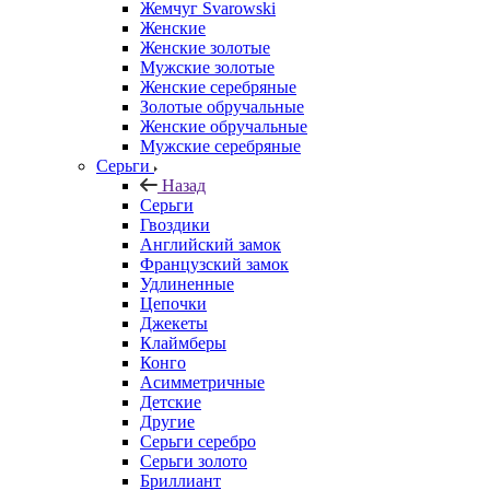
Жемчуг Svarowski
Женские
Женские золотые
Мужские золотые
Женские серебряные
Золотые обручальные
Женские обручальные
Мужские серебряные
Серьги
Назад
Серьги
Гвоздики
Английский замок
Французский замок
Удлиненные
Цепочки
Джекеты
Клаймберы
Конго
Асимметричные
Детские
Другие
Серьги серебро
Серьги золото
Бриллиант