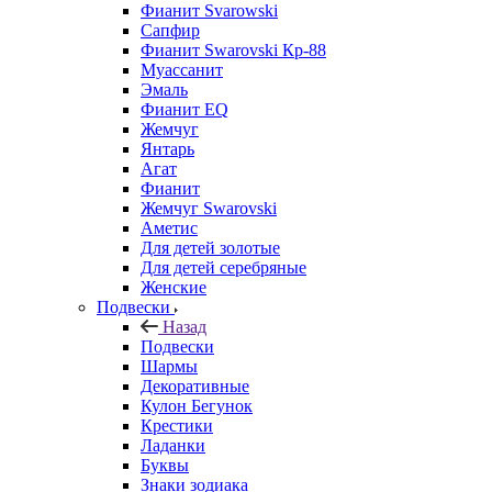
Фианит Svarowski
Сапфир
Фианит Swarovski Кр-88
Муассанит
Эмаль
Фианит EQ
Жемчуг
Янтарь
Агат
Фианит
Жемчуг Swarovski
Аметис
Для детей золотые
Для детей серебряные
Женские
Подвески
Назад
Подвески
Шармы
Декоративные
Кулон Бегунок
Крестики
Ладанки
Буквы
Знаки зодиака