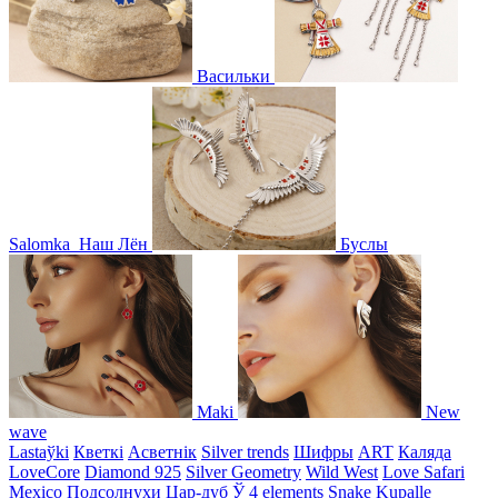
Васильки
Salomka
Наш Лён
Буслы
Maki
New
wave
Lastaўki
Кветкі
Асветнiк
Silver trends
Шифры
ART
Каляда
LoveCore
Diamond 925
Silver Geometry
Wild West
Love Safari
Mexico
Подсолнухи
Цар-дуб
Ў
4 elements
Snake
Kupalle