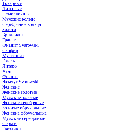
Токарные
Литьевые
Помолвочные
Мужские кольца
Серебряные кольца
Золото
Бриллиант
Гранат
Фианит Svarowski
Сапфир
Муассанит
Эмаль
Янтарь
Агат
Фианит
Жемчуг Svarowski
Женские
Женские золотые
Мужские золотые
Женские серебряные
Золотые обручальные
Женские обручальные
Мужские серебряные
Серьги
Гвоздики