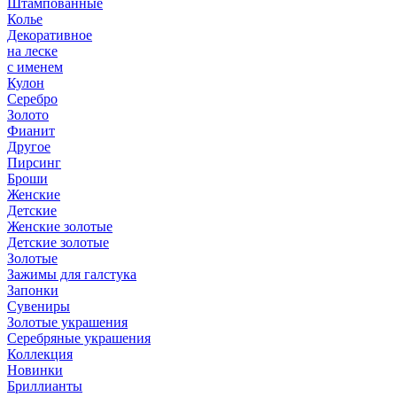
Штампованные
Колье
Декоративное
на леске
с именем
Кулон
Серебро
Золото
Фианит
Другое
Пирсинг
Броши
Женские
Детские
Женские золотые
Детские золотые
Золотые
Зажимы для галстука
Запонки
Сувениры
Золотые украшения
Серебряные украшения
Коллекция
Новинки
Бриллианты