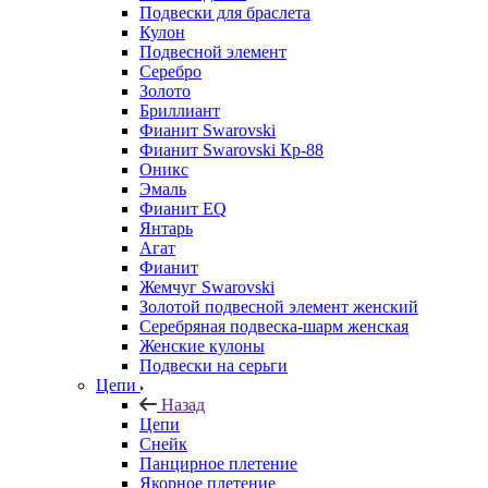
Подвески для браслета
Кулон
Подвесной элемент
Серебро
Золото
Бриллиант
Фианит Swarovski
Фианит Swarovski Кр-88
Оникс
Эмаль
Фианит EQ
Янтарь
Агат
Фианит
Жемчуг Swarovski
Золотой подвесной элемент женcкий
Серебряная подвеска-шарм женская
Женские кулоны
Подвески на серьги
Цепи
Назад
Цепи
Снейк
Панцирное плетение
Якорное плетение