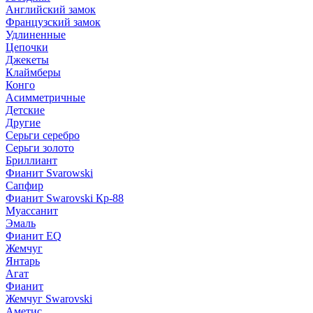
Английский замок
Французский замок
Удлиненные
Цепочки
Джекеты
Клаймберы
Конго
Асимметричные
Детские
Другие
Серьги серебро
Серьги золото
Бриллиант
Фианит Svarowski
Сапфир
Фианит Swarovski Кр-88
Муассанит
Эмаль
Фианит EQ
Жемчуг
Янтарь
Агат
Фианит
Жемчуг Swarovski
Аметис