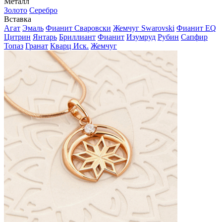
Металл
Золото
Серебро
Вставка
Агат
Эмаль
Фианит Сваровски
Жемчуг Swarovski
Фианит EQ
Цитрин
Янтарь
Бриллиант
Фианит
Изумруд
Рубин
Сапфир
Топаз
Гранат
Кварц Иск.
Жемчуг