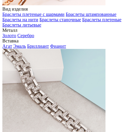
Вид изделия
Браслеты плетеные с шармами
Браслеты штампованные
Браслеты на нити
Браслеты станочные
Браслеты плетеные
Браслеты литьевые
Металл
Золото
Серебро
Вставка
Агат
Эмаль
Бриллиант
Фианит