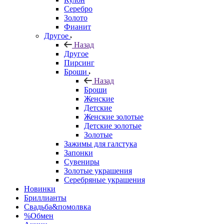
Серебро
Золото
Фианит
Другое
Назад
Другое
Пирсинг
Броши
Назад
Броши
Женские
Детские
Женские золотые
Детские золотые
Золотые
Зажимы для галстука
Запонки
Сувениры
Золотые украшения
Серебряные украшения
Новинки
Бриллианты
Свадьба&помолвка
%Обмен