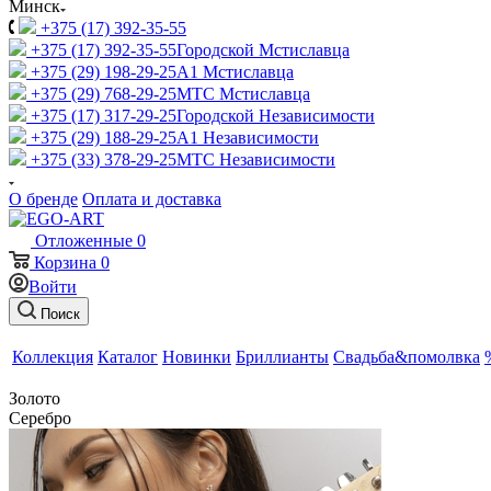
Минск
+375 (17) 392-35-55
+375 (17) 392-35-55
Городской Мстиславца
+375 (29) 198-29-25
A1 Мстиславца
+375 (29) 768-29-25
МТС Мстиславца
+375 (17) 317-29-25
Городской Независимости
+375 (29) 188-29-25
A1 Независимости
+375 (33) 378-29-25
МТС Независимости
О бренде
Оплата и доставка
Отложенные
0
Корзина
0
Войти
Поиск
Коллекция
Каталог
Новинки
Бриллианты
Свадьба&помолвка
Золото
Серебро