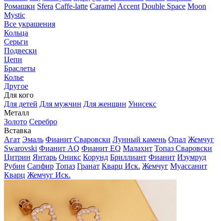
Ромашки
Sfera
Caffe-latte
Caramel
Accent
Double Space
Moon
Mystic
Все украшения
Кольца
Серьги
Подвески
Цепи
Браслеты
Колье
Другое
Для кого
Для детей
Для мужчин
Для женщин
Унисекс
Металл
Золото
Серебро
Вставка
Агат
Эмаль
Фианит Сваровски
Лунный камень
Опал
Жемчуг
Swarovski
Фианит AQ
Фианит EQ
Малахит
Топаз Сваровски
Цитрин
Янтарь
Оникс
Корунд
Бриллиант
Фианит
Изумруд
Рубин
Сапфир
Топаз
Гранат
Кварц Иск.
Жемчуг
Муассанит
Кварц
Жемчуг Иск.