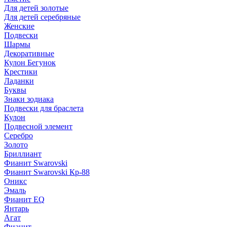
Для детей золотые
Для детей серебряные
Женские
Подвески
Шармы
Декоративные
Кулон Бегунок
Крестики
Ладанки
Буквы
Знаки зодиака
Подвески для браслета
Кулон
Подвесной элемент
Серебро
Золото
Бриллиант
Фианит Swarovski
Фианит Swarovski Кр-88
Оникс
Эмаль
Фианит EQ
Янтарь
Агат
Фианит