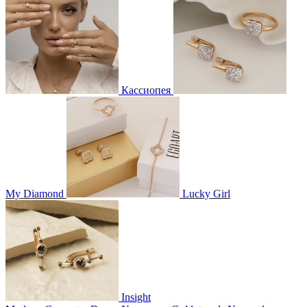
Кассиопея
My Diamond
Lucky Girl
Insight