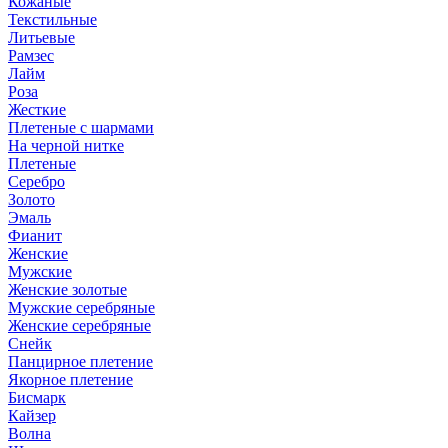
Кожаные
Текстильные
Литьевые
Рамзес
Лайм
Роза
Жесткие
Плетеные с шармами
На черной нитке
Плетеные
Серебро
Золото
Эмаль
Фианит
Женские
Мужские
Женские золотые
Мужские серебряные
Женские серебряные
Снейк
Панцирное плетение
Якорное плетение
Бисмарк
Кайзер
Волна