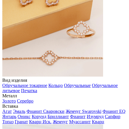
Вид изделия
Обручальное токарное
Кольцо
Обручальные
Обручальное
литьевое
Печатка
Металл
Золото
Серебро
Вставка
Агат
Эмаль
Фианит Сваровски
Жемчуг Swarovski
Фианит EQ
Янтарь
Оникс
Корунд
Бриллиант
Фианит
Изумруд
Сапфир
Топаз
Гранат
Кварц Иск.
Жемчуг
Муассанит
Кварц