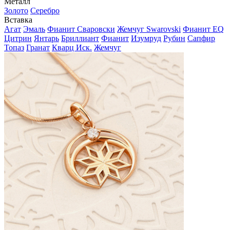
Металл
Золото
Серебро
Вставка
Агат
Эмаль
Фианит Сваровски
Жемчуг Swarovski
Фианит EQ
Цитрин
Янтарь
Бриллиант
Фианит
Изумруд
Рубин
Сапфир
Топаз
Гранат
Кварц Иск.
Жемчуг