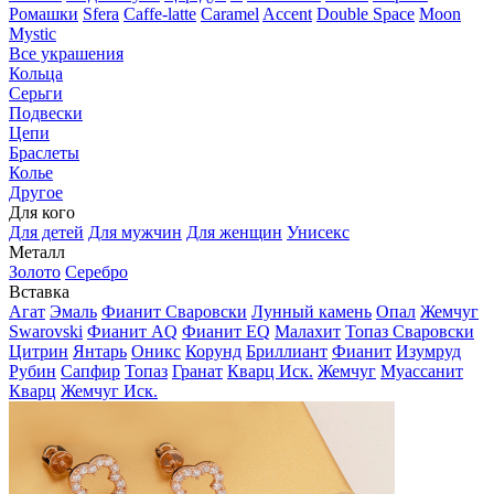
Ромашки
Sfera
Caffe-latte
Caramel
Accent
Double Space
Moon
Mystic
Все украшения
Кольца
Серьги
Подвески
Цепи
Браслеты
Колье
Другое
Для кого
Для детей
Для мужчин
Для женщин
Унисекс
Металл
Золото
Серебро
Вставка
Агат
Эмаль
Фианит Сваровски
Лунный камень
Опал
Жемчуг
Swarovski
Фианит AQ
Фианит EQ
Малахит
Топаз Сваровски
Цитрин
Янтарь
Оникс
Корунд
Бриллиант
Фианит
Изумруд
Рубин
Сапфир
Топаз
Гранат
Кварц Иск.
Жемчуг
Муассанит
Кварц
Жемчуг Иск.