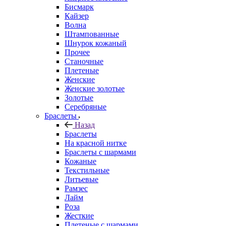
Бисмарк
Кайзер
Волна
Штампованные
Шнурок кожаный
Прочее
Станочные
Плетеные
Женские
Женские золотые
Золотые
Серебряные
Браслеты
Назад
Браслеты
На красной нитке
Браслеты с шармами
Кожаные
Текстильные
Литьевые
Рамзес
Лайм
Роза
Жесткие
Плетеные с шармами