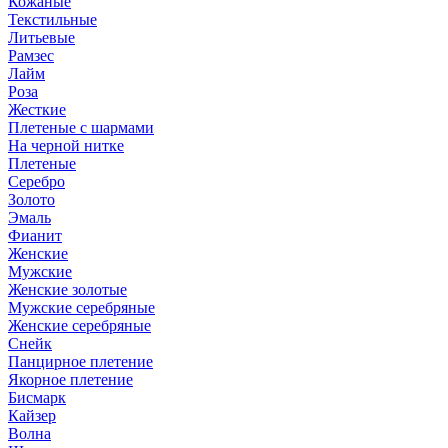
Кожаные
Текстильные
Литьевые
Рамзес
Лайм
Роза
Жесткие
Плетеные с шармами
На черной нитке
Плетеные
Серебро
Золото
Эмаль
Фианит
Женские
Мужские
Женские золотые
Мужские серебряные
Женские серебряные
Снейк
Панцирное плетение
Якорное плетение
Бисмарк
Кайзер
Волна