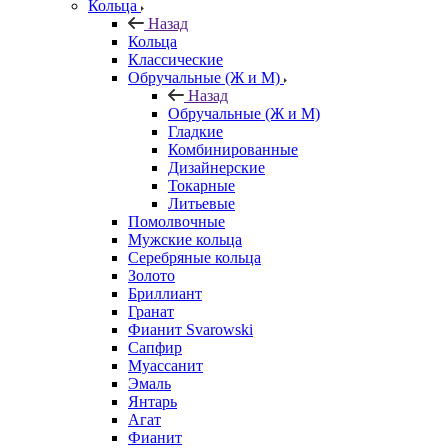
Кольца
Назад
Кольца
Классические
Обручальные (Ж и М)
Назад
Обручальные (Ж и М)
Гладкие
Комбинированные
Дизайнерские
Токарные
Литьевые
Помолвочные
Мужские кольца
Серебряные кольца
Золото
Бриллиант
Гранат
Фианит Svarowski
Сапфир
Муассанит
Эмаль
Янтарь
Агат
Фианит