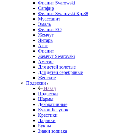
Фианит Svarowski
Сапфир
Фианит Swarovski Кр-88
Муассанит
Эмаль
Фианит EQ
Жемчуг
Янтарь
Агат
Фианит
Жемчуг Swarovski
Аметис
Для детей золотые
Для детей серебряные
Женские
Подвески
Назад
Подвески
Шармы
Декоративные
Кулон Бегунок
Крестики
Ладанки
Буквы
Знаки зодиака