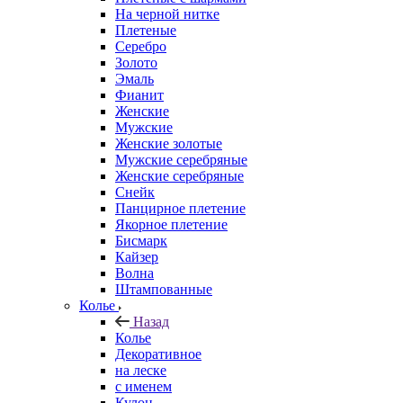
На черной нитке
Плетеные
Серебро
Золото
Эмаль
Фианит
Женские
Мужские
Женские золотые
Мужские серебряные
Женские серебряные
Снейк
Панцирное плетение
Якорное плетение
Бисмарк
Кайзер
Волна
Штампованные
Колье
Назад
Колье
Декоративное
на леске
с именем
Кулон