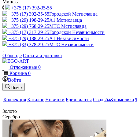
Минск
+375 (17) 392-35-55
+375 (17) 392-35-55
Городской Мстиславца
+375 (29) 198-29-25
A1 Мстиславца
+375 (29) 768-29-25
МТС Мстиславца
+375 (17) 317-29-25
Городской Независимости
+375 (29) 188-29-25
A1 Независимости
+375 (33) 378-29-25
МТС Независимости
О бренде
Оплата и доставка
Отложенные
0
Корзина
0
Войти
Поиск
Коллекция
Каталог
Новинки
Бриллианты
Свадьба&помолвка
Золото
Серебро