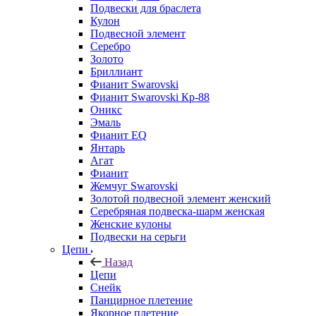
Подвески для браслета
Кулон
Подвесной элемент
Серебро
Золото
Бриллиант
Фианит Swarovski
Фианит Swarovski Кр-88
Оникс
Эмаль
Фианит EQ
Янтарь
Агат
Фианит
Жемчуг Swarovski
Золотой подвесной элемент женcкий
Серебряная подвеска-шарм женская
Женские кулоны
Подвески на серьги
Цепи
Назад
Цепи
Снейк
Панцирное плетение
Якорное плетение