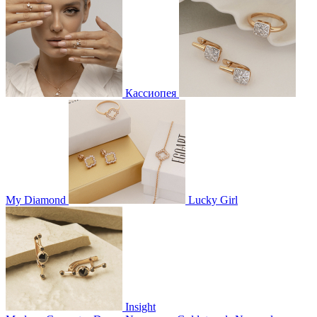
Кассиопея
My Diamond
Lucky Girl
Insight