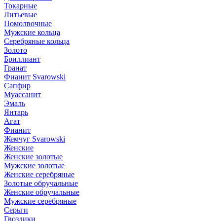
Токарные
Литьевые
Помолвочные
Мужские кольца
Серебряные кольца
Золото
Бриллиант
Гранат
Фианит Svarowski
Сапфир
Муассанит
Эмаль
Янтарь
Агат
Фианит
Жемчуг Svarowski
Женские
Женские золотые
Мужские золотые
Женские серебряные
Золотые обручальные
Женские обручальные
Мужские серебряные
Серьги
Гвоздики