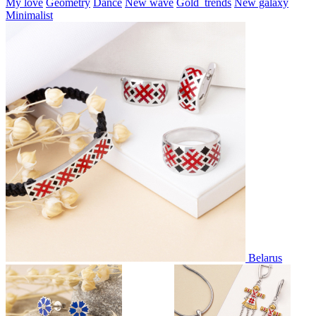
My love
Geometry
Dance
New wave
Gold_trends
New galaxy
Minimalist
Belarus