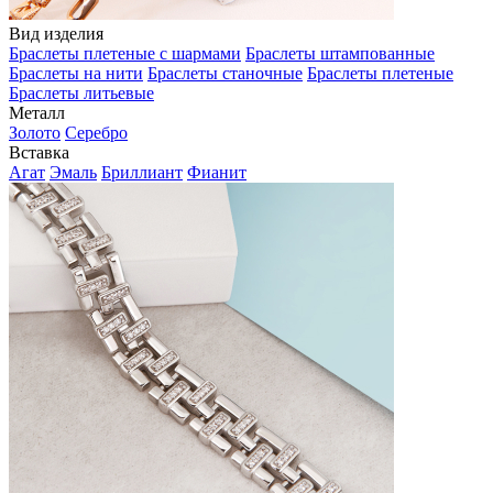
Вид изделия
Браслеты плетеные с шармами
Браслеты штампованные
Браслеты на нити
Браслеты станочные
Браслеты плетеные
Браслеты литьевые
Металл
Золото
Серебро
Вставка
Агат
Эмаль
Бриллиант
Фианит