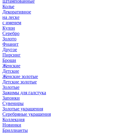
Штампованные
Колье
Декоративное
на леске
с именем
Кулон
Серебро
Золото
Фианит
Другое
Пирсинг
Броши
Женские
Детские
Женские золотые
Детские золотые
Золотые
Зажимы для галстука
Запонки
Сувениры
Золотые украшения
Серебряные украшения
Коллекция
Новинки
Бриллианты