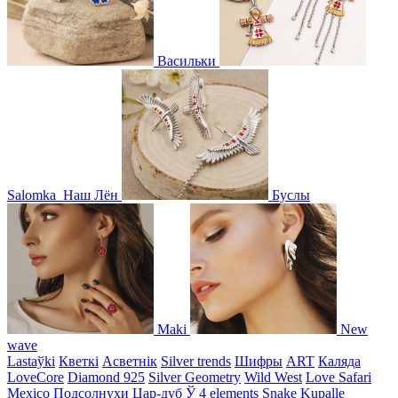
Васильки
Salomka
Наш Лён
Буслы
Maki
New
wave
Lastaўki
Кветкі
Асветнiк
Silver trends
Шифры
ART
Каляда
LoveCore
Diamond 925
Silver Geometry
Wild West
Love Safari
Mexico
Подсолнухи
Цар-дуб
Ў
4 elements
Snake
Kupalle