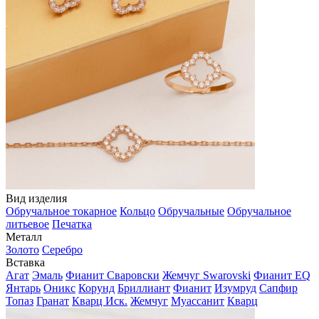
Вид изделия
Обручальное токарное
Кольцо
Обручальные
Обручальное
литьевое
Печатка
Металл
Золото
Серебро
Вставка
Агат
Эмаль
Фианит Сваровски
Жемчуг Swarovski
Фианит EQ
Янтарь
Оникс
Корунд
Бриллиант
Фианит
Изумруд
Сапфир
Топаз
Гранат
Кварц Иск.
Жемчуг
Муассанит
Кварц