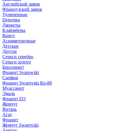
Английский замок
Французский замок
Удлиненные
Цепочки
Джекеты
Клаймберы
Конго
Асимметричные
Детские
Другие
Серьги серебро
Серьги золото
Бриллиант
Фианит Svarowski
Сапфир
Фианит Swarovski Кр-88
Муассанит
Эмаль
Фианит EQ
Жемчуг
Янтарь
Агат
Фианит
Жемчуг Swarovski
Аметис