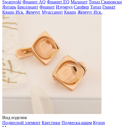
Swarovski
Фианит AQ
Фианит EQ
Малахит
Топаз Сваровски
Янтарь
Бриллиант
Фианит
Изумруд
Сапфир
Топаз
Гранат
Кварц Иск.
Жемчуг
Муассанит
Кварц
Жемчуг Иск.
Вид изделия
Подвесной элемент
Крестики
Подвеска-шарм
Кулон