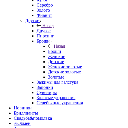
Серебро
Золото
Фианит
Другое
Назад
Другое
Пирсинг
Броши
Назад
Броши
Женские
Детские
Женские золотые
Детские золотые
Золотые
Зажимы для галстука
Запонки
Сувениры
Золотые украшения
Серебряные украшения
Новинки
Бриллианты
Свадьба&помолвка
%Обмен