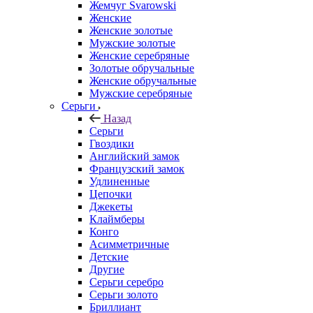
Жемчуг Svarowski
Женские
Женские золотые
Мужские золотые
Женские серебряные
Золотые обручальные
Женские обручальные
Мужские серебряные
Серьги
Назад
Серьги
Гвоздики
Английский замок
Французский замок
Удлиненные
Цепочки
Джекеты
Клаймберы
Конго
Асимметричные
Детские
Другие
Серьги серебро
Серьги золото
Бриллиант