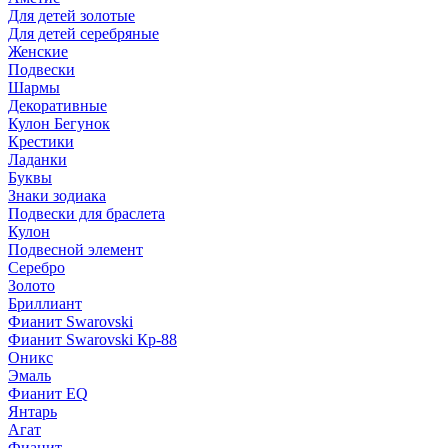
Для детей золотые
Для детей серебряные
Женские
Подвески
Шармы
Декоративные
Кулон Бегунок
Крестики
Ладанки
Буквы
Знаки зодиака
Подвески для браслета
Кулон
Подвесной элемент
Серебро
Золото
Бриллиант
Фианит Swarovski
Фианит Swarovski Кр-88
Оникс
Эмаль
Фианит EQ
Янтарь
Агат
Фианит