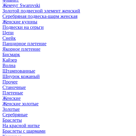
Жемчуг Swarovski
Золотой подвесной элемент женcкий
Серебряная подвеска-шарм женская
Женские кулоны
Подвески на серьги
Цепи
Снейк
Панцирное плетение
Якорное плетение
Бисмарк
Кайзер
Волна
Штампованные
Шнурок кожаный
Прочее
Станочные
Плетеные
Женские
Женские золотые
Золотые
Серебряные
Браслеты
На красной нитке
Браслеты с шармами