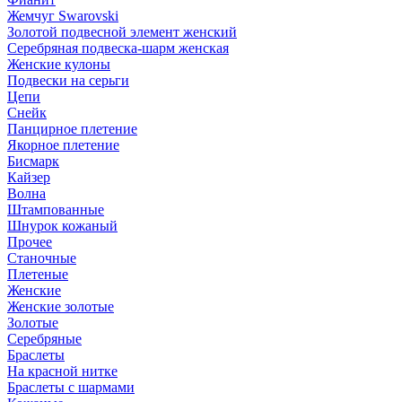
Жемчуг Swarovski
Золотой подвесной элемент женcкий
Серебряная подвеска-шарм женская
Женские кулоны
Подвески на серьги
Цепи
Снейк
Панцирное плетение
Якорное плетение
Бисмарк
Кайзер
Волна
Штампованные
Шнурок кожаный
Прочее
Станочные
Плетеные
Женские
Женские золотые
Золотые
Серебряные
Браслеты
На красной нитке
Браслеты с шармами