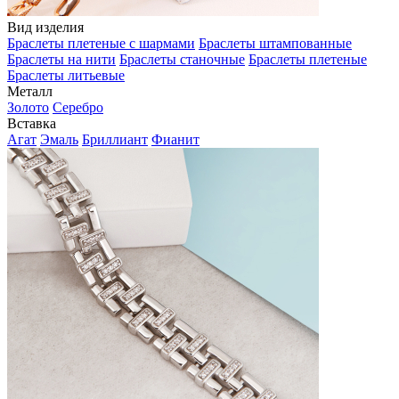
Вид изделия
Браслеты плетеные с шармами
Браслеты штампованные
Браслеты на нити
Браслеты станочные
Браслеты плетеные
Браслеты литьевые
Металл
Золото
Серебро
Вставка
Агат
Эмаль
Бриллиант
Фианит