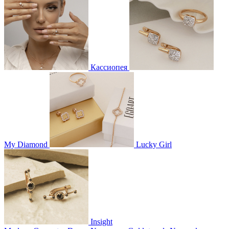
Кассиопея
My Diamond
Lucky Girl
Insight