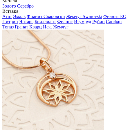
Металл
Золото
Серебро
Вставка
Агат
Эмаль
Фианит Сваровски
Жемчуг Swarovski
Фианит EQ
Цитрин
Янтарь
Бриллиант
Фианит
Изумруд
Рубин
Сапфир
Топаз
Гранат
Кварц Иск.
Жемчуг