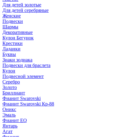
Для детей золотые
Для детей серебряные
Женские
Подвески
Шармы
Декоративные
Кулон Бегунок
Крестики
Ладанки
Буквы
Знаки зодиака
Подвески для браслета
Кулон
Подвесной элемент
Серебро
Золото
Бриллиант
Фианит Swarovski
Фианит Swarovski Кр-88
Оникс
Эмаль
Фианит EQ
Янтарь
Агат
Фианит