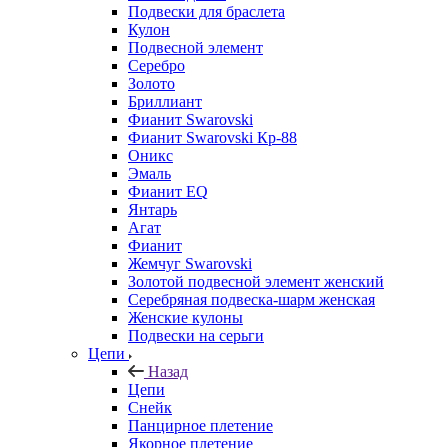
Подвески для браслета
Кулон
Подвесной элемент
Серебро
Золото
Бриллиант
Фианит Swarovski
Фианит Swarovski Кр-88
Оникс
Эмаль
Фианит EQ
Янтарь
Агат
Фианит
Жемчуг Swarovski
Золотой подвесной элемент женcкий
Серебряная подвеска-шарм женская
Женские кулоны
Подвески на серьги
Цепи
Назад
Цепи
Снейк
Панцирное плетение
Якорное плетение