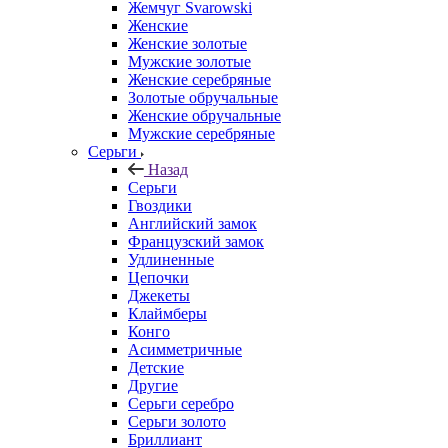
Жемчуг Svarowski
Женские
Женские золотые
Мужские золотые
Женские серебряные
Золотые обручальные
Женские обручальные
Мужские серебряные
Серьги
Назад
Серьги
Гвоздики
Английский замок
Французский замок
Удлиненные
Цепочки
Джекеты
Клаймберы
Конго
Асимметричные
Детские
Другие
Серьги серебро
Серьги золото
Бриллиант