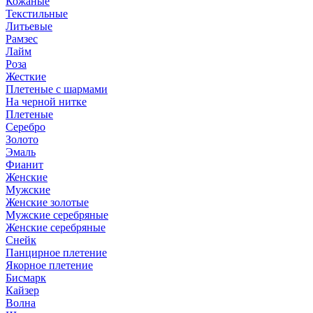
Кожаные
Текстильные
Литьевые
Рамзес
Лайм
Роза
Жесткие
Плетеные с шармами
На черной нитке
Плетеные
Серебро
Золото
Эмаль
Фианит
Женские
Мужские
Женские золотые
Мужские серебряные
Женские серебряные
Снейк
Панцирное плетение
Якорное плетение
Бисмарк
Кайзер
Волна