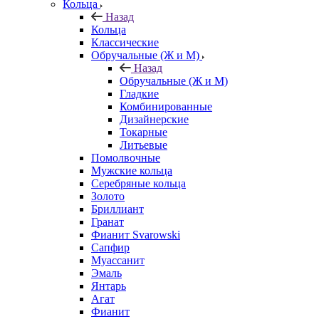
Кольца
Назад
Кольца
Классические
Обручальные (Ж и М)
Назад
Обручальные (Ж и М)
Гладкие
Комбинированные
Дизайнерские
Токарные
Литьевые
Помолвочные
Мужские кольца
Серебряные кольца
Золото
Бриллиант
Гранат
Фианит Svarowski
Сапфир
Муассанит
Эмаль
Янтарь
Агат
Фианит