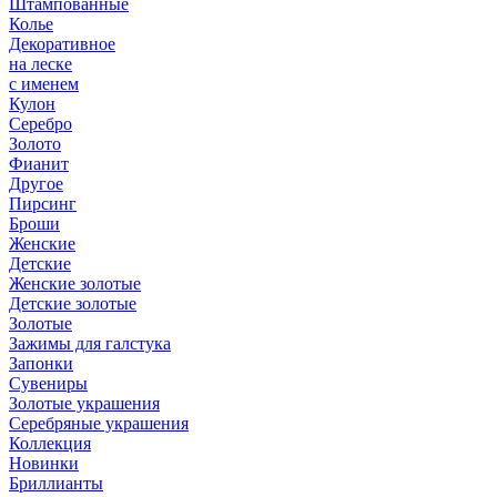
Штампованные
Колье
Декоративное
на леске
с именем
Кулон
Серебро
Золото
Фианит
Другое
Пирсинг
Броши
Женские
Детские
Женские золотые
Детские золотые
Золотые
Зажимы для галстука
Запонки
Сувениры
Золотые украшения
Серебряные украшения
Коллекция
Новинки
Бриллианты