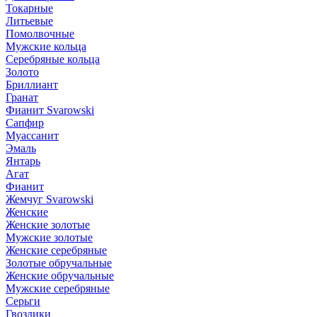
Токарные
Литьевые
Помолвочные
Мужские кольца
Серебряные кольца
Золото
Бриллиант
Гранат
Фианит Svarowski
Сапфир
Муассанит
Эмаль
Янтарь
Агат
Фианит
Жемчуг Svarowski
Женские
Женские золотые
Мужские золотые
Женские серебряные
Золотые обручальные
Женские обручальные
Мужские серебряные
Серьги
Гвоздики