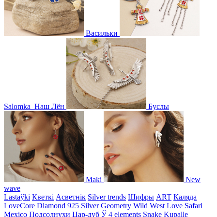
Васильки
Salomka
Наш Лён
Буслы
Maki
New
wave
Lastaўki
Кветкі
Асветнiк
Silver trends
Шифры
ART
Каляда
LoveCore
Diamond 925
Silver Geometry
Wild West
Love Safari
Mexico
Подсолнухи
Цар-дуб
Ў
4 elements
Snake
Kupalle