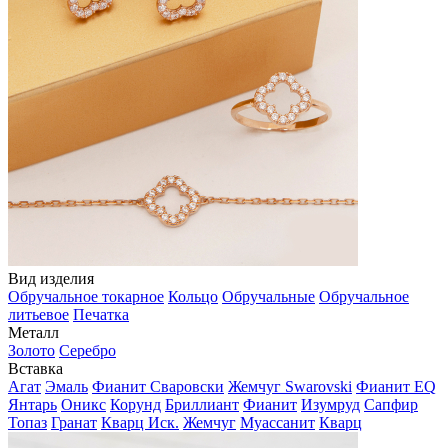
Вид изделия
Обручальное токарное
Кольцо
Обручальные
Обручальное
литьевое
Печатка
Металл
Золото
Серебро
Вставка
Агат
Эмаль
Фианит Сваровски
Жемчуг Swarovski
Фианит EQ
Янтарь
Оникс
Корунд
Бриллиант
Фианит
Изумруд
Сапфир
Топаз
Гранат
Кварц Иск.
Жемчуг
Муассанит
Кварц