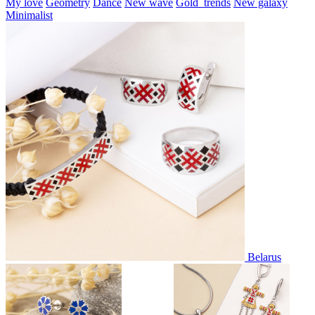
My love
Geometry
Dance
New wave
Gold_trends
New galaxy
Minimalist
Belarus