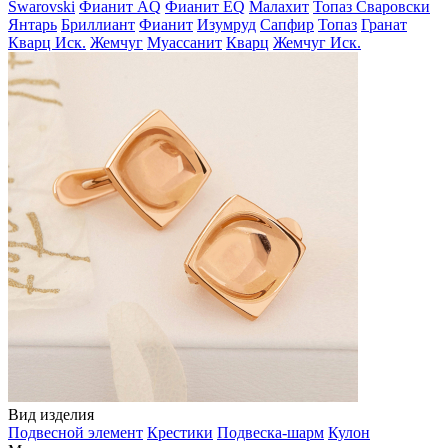
Swarovski
Фианит AQ
Фианит EQ
Малахит
Топаз Сваровски
Янтарь
Бриллиант
Фианит
Изумруд
Сапфир
Топаз
Гранат
Кварц Иск.
Жемчуг
Муассанит
Кварц
Жемчуг Иск.
Вид изделия
Подвесной элемент
Крестики
Подвеска-шарм
Кулон