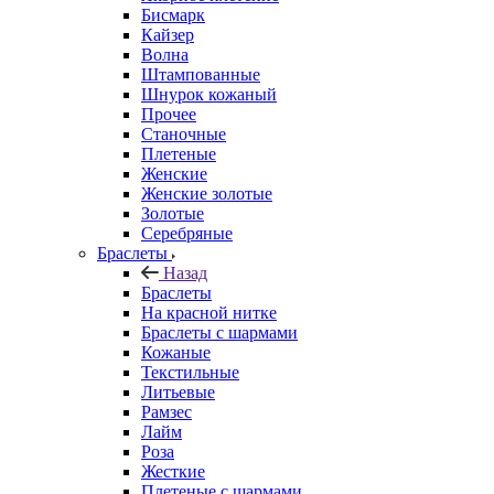
Бисмарк
Кайзер
Волна
Штампованные
Шнурок кожаный
Прочее
Станочные
Плетеные
Женские
Женские золотые
Золотые
Серебряные
Браслеты
Назад
Браслеты
На красной нитке
Браслеты с шармами
Кожаные
Текстильные
Литьевые
Рамзес
Лайм
Роза
Жесткие
Плетеные с шармами