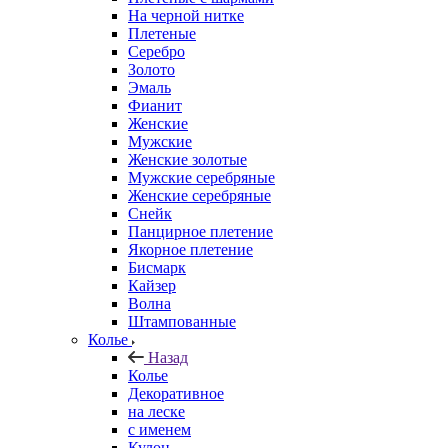
На черной нитке
Плетеные
Серебро
Золото
Эмаль
Фианит
Женские
Мужские
Женские золотые
Мужские серебряные
Женские серебряные
Снейк
Панцирное плетение
Якорное плетение
Бисмарк
Кайзер
Волна
Штампованные
Колье
Назад
Колье
Декоративное
на леске
с именем
Кулон