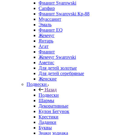
Фианит Svarowski
Сапфир
Фианит Swarovski Кр-88
Муассанит
Эмаль
Фианит EQ
Жемчуг
Янтарь
Агат
Фианит
Жемчуг Swarovski
Аметис
Для детей золотые
Для детей серебряные
Женские
Подвески
Назад
Подвески
Шармы
Декоративные
Кулон Бегунок
Крестики
Ладанки
Буквы
Знаки зодиака