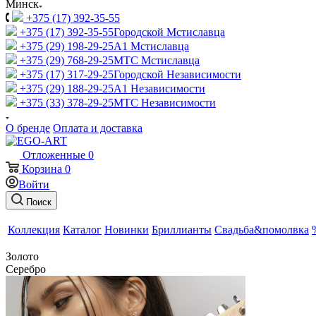
Минск
+375 (17) 392-35-55
+375 (17) 392-35-55
Городской Мстиславца
+375 (29) 198-29-25
A1 Мстиславца
+375 (29) 768-29-25
МТС Мстиславца
+375 (17) 317-29-25
Городской Независимости
+375 (29) 188-29-25
A1 Независимости
+375 (33) 378-29-25
МТС Независимости
О бренде
Оплата и доставка
Отложенные
0
Корзина
0
Войти
Поиск
Коллекция
Каталог
Новинки
Бриллианты
Свадьба&помолвка
Золото
Серебро