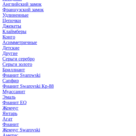
Английский замок
Французский замок
Удлиненные
Цепочки
Джекеты
Клаймберы
Конго
Асимметричные
Детские
Другие
Серьги серебро
Серьги золото
Бриллиант
Фианит Svarowski
Сапфир
Фианит Swarovski Кр-88
Муассанит
Эмаль
Фианит EQ
Жемчуг
Янтарь
Агат
Фианит
Жемчуг Swarovski
Аметис