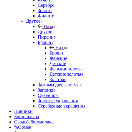
Серебро
Золото
Фианит
Другое
Назад
Другое
Пирсинг
Броши
Назад
Броши
Женские
Детские
Женские золотые
Детские золотые
Золотые
Зажимы для галстука
Запонки
Сувениры
Золотые украшения
Серебряные украшения
Новинки
Бриллианты
Свадьба&помолвка
%Обмен