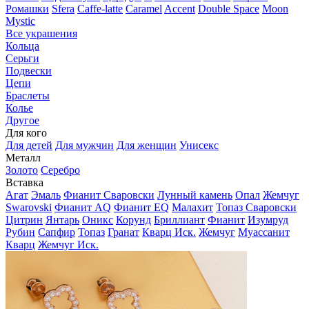
Ромашки
Sfera
Caffe-latte
Caramel
Accent
Double Space
Moon
Mystic
Все украшения
Кольца
Серьги
Подвески
Цепи
Браслеты
Колье
Другое
Для кого
Для детей
Для мужчин
Для женщин
Унисекс
Металл
Золото
Серебро
Вставка
Агат
Эмаль
Фианит Сваровски
Лунный камень
Опал
Жемчуг
Swarovski
Фианит AQ
Фианит EQ
Малахит
Топаз Сваровски
Цитрин
Янтарь
Оникс
Корунд
Бриллиант
Фианит
Изумруд
Рубин
Сапфир
Топаз
Гранат
Кварц Иск.
Жемчуг
Муассанит
Кварц
Жемчуг Иск.