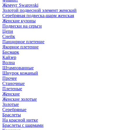
Жемчуг Swarovski
Золотой подвесной элемент женcкий
Серебряная подвеска-шарм женская
Женские кулоны
Подвески на серьги
Цепи
Снейк
Панцирное плетение
Якорное плетение
Бисмарк
Кайзер
Волна
Штампованные
Шнурок кожаный
Прочее
Станочные
Плетеные
Женские
Женские золотые
Золотые
Серебряные
Браслеты
На красной нитке
Браслеты с шармами