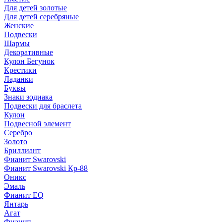
Для детей золотые
Для детей серебряные
Женские
Подвески
Шармы
Декоративные
Кулон Бегунок
Крестики
Ладанки
Буквы
Знаки зодиака
Подвески для браслета
Кулон
Подвесной элемент
Серебро
Золото
Бриллиант
Фианит Swarovski
Фианит Swarovski Кр-88
Оникс
Эмаль
Фианит EQ
Янтарь
Агат
Фианит