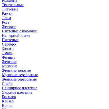
Кожаные
Текстильные
Литьевые
Рамзес
Лайм
Роза
Жесткие
Плетеные с шармами
На черной нитке
Плетеные
Серебро
Золото
Эмаль
Фианит
Женские
Мужские
Женские золотые
Мужские серебряные
Женские серебряные
Снейк
Панцирное плетение
Якорное плетение
Бисмарк
Кайзер
Волна