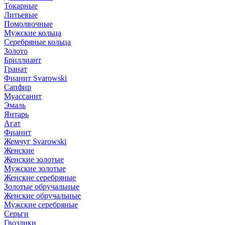
Токарные
Литьевые
Помолвочные
Мужские кольца
Серебряные кольца
Золото
Бриллиант
Гранат
Фианит Svarowski
Сапфир
Муассанит
Эмаль
Янтарь
Агат
Фианит
Жемчуг Svarowski
Женские
Женские золотые
Мужские золотые
Женские серебряные
Золотые обручальные
Женские обручальные
Мужские серебряные
Серьги
Гвоздики