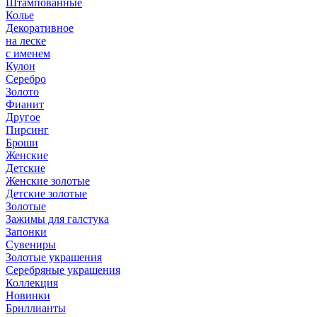
Штампованные
Колье
Декоративное
на леске
с именем
Кулон
Серебро
Золото
Фианит
Другое
Пирсинг
Броши
Женские
Детские
Женские золотые
Детские золотые
Золотые
Зажимы для галстука
Запонки
Сувениры
Золотые украшения
Серебряные украшения
Коллекция
Новинки
Бриллианты