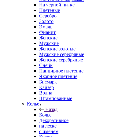
На черной нитке
Плетеные
Серебро
Золото
Эмаль
Фианит
Женские
Мужские
Женские золотые
Мужские серебряные
Женские серебряные
Снейк
Панцирное плетение
Якорное плетение
Бисмарк
Кайзер
Волна
Штампованные
Колье
Назад
Колье
Декоративное
на леске
с именем
Кулон