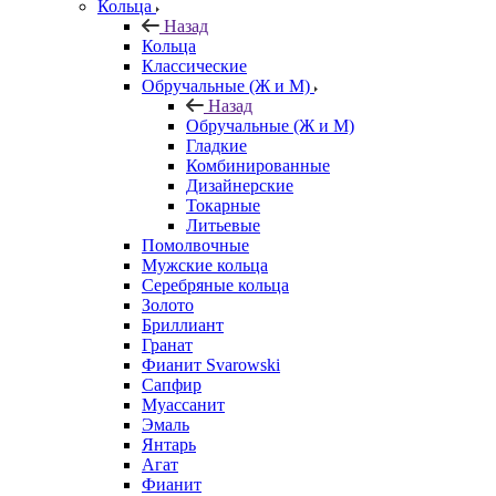
Кольца
Назад
Кольца
Классические
Обручальные (Ж и М)
Назад
Обручальные (Ж и М)
Гладкие
Комбинированные
Дизайнерские
Токарные
Литьевые
Помолвочные
Мужские кольца
Серебряные кольца
Золото
Бриллиант
Гранат
Фианит Svarowski
Сапфир
Муассанит
Эмаль
Янтарь
Агат
Фианит