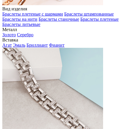
Вид изделия
Браслеты плетеные с шармами
Браслеты штампованные
Браслеты на нити
Браслеты станочные
Браслеты плетеные
Браслеты литьевые
Металл
Золото
Серебро
Вставка
Агат
Эмаль
Бриллиант
Фианит