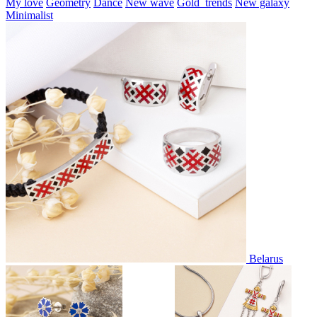
My love
Geometry
Dance
New wave
Gold_trends
New galaxy
Minimalist
Belarus