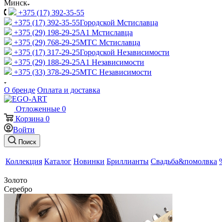
Минск
+375 (17) 392-35-55
+375 (17) 392-35-55
Городской Мстиславца
+375 (29) 198-29-25
A1 Мстиславца
+375 (29) 768-29-25
МТС Мстиславца
+375 (17) 317-29-25
Городской Независимости
+375 (29) 188-29-25
A1 Независимости
+375 (33) 378-29-25
МТС Независимости
О бренде
Оплата и доставка
Отложенные
0
Корзина
0
Войти
Поиск
Коллекция
Каталог
Новинки
Бриллианты
Свадьба&помолвка
Золото
Серебро