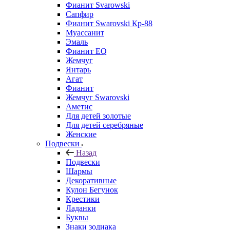
Фианит Svarowski
Сапфир
Фианит Swarovski Кр-88
Муассанит
Эмаль
Фианит EQ
Жемчуг
Янтарь
Агат
Фианит
Жемчуг Swarovski
Аметис
Для детей золотые
Для детей серебряные
Женские
Подвески
Назад
Подвески
Шармы
Декоративные
Кулон Бегунок
Крестики
Ладанки
Буквы
Знаки зодиака