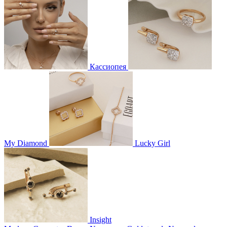
Кассиопея
My Diamond
Lucky Girl
Insight