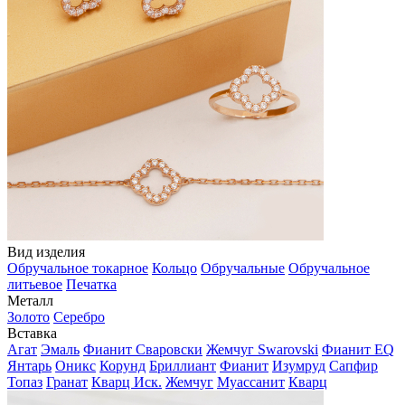
Вид изделия
Обручальное токарное
Кольцо
Обручальные
Обручальное
литьевое
Печатка
Металл
Золото
Серебро
Вставка
Агат
Эмаль
Фианит Сваровски
Жемчуг Swarovski
Фианит EQ
Янтарь
Оникс
Корунд
Бриллиант
Фианит
Изумруд
Сапфир
Топаз
Гранат
Кварц Иск.
Жемчуг
Муассанит
Кварц