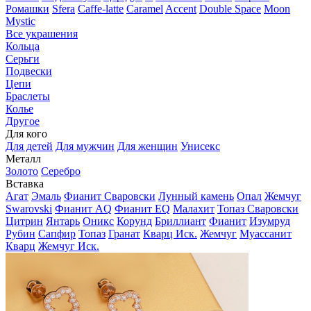
Ромашки
Sfera
Caffe-latte
Caramel
Accent
Double Space
Moon
Mystic
Все украшения
Кольца
Серьги
Подвески
Цепи
Браслеты
Колье
Другое
Для кого
Для детей
Для мужчин
Для женщин
Унисекс
Металл
Золото
Серебро
Вставка
Агат
Эмаль
Фианит Сваровски
Лунный камень
Опал
Жемчуг
Swarovski
Фианит AQ
Фианит EQ
Малахит
Топаз Сваровски
Цитрин
Янтарь
Оникс
Корунд
Бриллиант
Фианит
Изумруд
Рубин
Сапфир
Топаз
Гранат
Кварц Иск.
Жемчуг
Муассанит
Кварц
Жемчуг Иск.