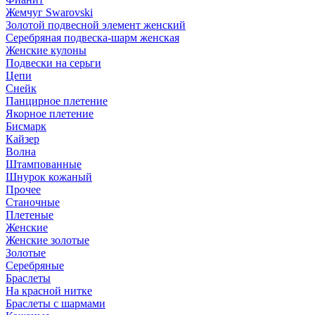
Жемчуг Swarovski
Золотой подвесной элемент женcкий
Серебряная подвеска-шарм женская
Женские кулоны
Подвески на серьги
Цепи
Снейк
Панцирное плетение
Якорное плетение
Бисмарк
Кайзер
Волна
Штампованные
Шнурок кожаный
Прочее
Станочные
Плетеные
Женские
Женские золотые
Золотые
Серебряные
Браслеты
На красной нитке
Браслеты с шармами