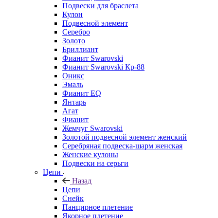
Подвески для браслета
Кулон
Подвесной элемент
Серебро
Золото
Бриллиант
Фианит Swarovski
Фианит Swarovski Кр-88
Оникс
Эмаль
Фианит EQ
Янтарь
Агат
Фианит
Жемчуг Swarovski
Золотой подвесной элемент женcкий
Серебряная подвеска-шарм женская
Женские кулоны
Подвески на серьги
Цепи
Назад
Цепи
Снейк
Панцирное плетение
Якорное плетение