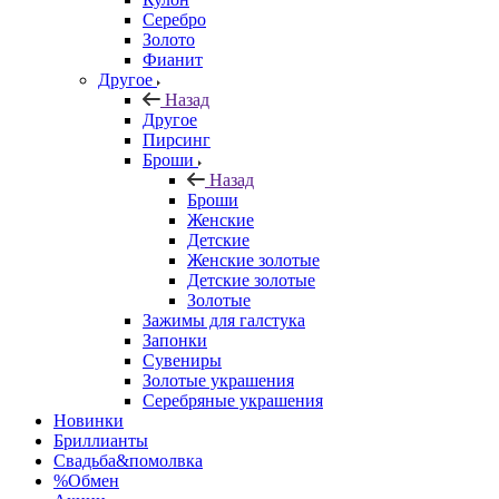
Серебро
Золото
Фианит
Другое
Назад
Другое
Пирсинг
Броши
Назад
Броши
Женские
Детские
Женские золотые
Детские золотые
Золотые
Зажимы для галстука
Запонки
Сувениры
Золотые украшения
Серебряные украшения
Новинки
Бриллианты
Свадьба&помолвка
%Обмен