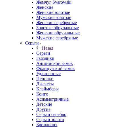
Жемчуг Svarowski
Женские
Женские золотые
Мужские золотые
Женские серебряные
Золотые обручальные
Женские обручальные
Мужские серебряные
Серьги
Назад
Серьги
Гвоздики
Английский замок
Французский замок
Удлиненные
Цепочки
Джекеты
Клаймберы
Конго
Асимметричные
Детские
Другие
Серьги серебро
Серьги золото
Бриллиант