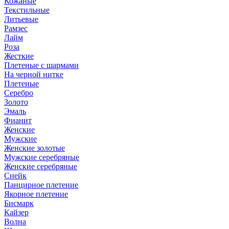
Кожаные
Текстильные
Литьевые
Рамзес
Лайм
Роза
Жесткие
Плетеные с шармами
На черной нитке
Плетеные
Серебро
Золото
Эмаль
Фианит
Женские
Мужские
Женские золотые
Мужские серебряные
Женские серебряные
Снейк
Панцирное плетение
Якорное плетение
Бисмарк
Кайзер
Волна