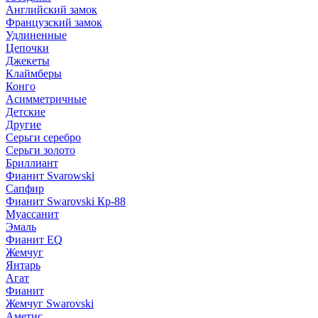
Английский замок
Французский замок
Удлиненные
Цепочки
Джекеты
Клаймберы
Конго
Асимметричные
Детские
Другие
Серьги серебро
Серьги золото
Бриллиант
Фианит Svarowski
Сапфир
Фианит Swarovski Кр-88
Муассанит
Эмаль
Фианит EQ
Жемчуг
Янтарь
Агат
Фианит
Жемчуг Swarovski
Аметис