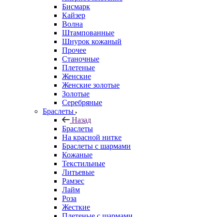
Бисмарк
Кайзер
Волна
Штампованные
Шнурок кожаный
Прочее
Станочные
Плетеные
Женские
Женские золотые
Золотые
Серебряные
Браслеты
Назад
Браслеты
На красной нитке
Браслеты с шармами
Кожаные
Текстильные
Литьевые
Рамзес
Лайм
Роза
Жесткие
Плетеные с шармами