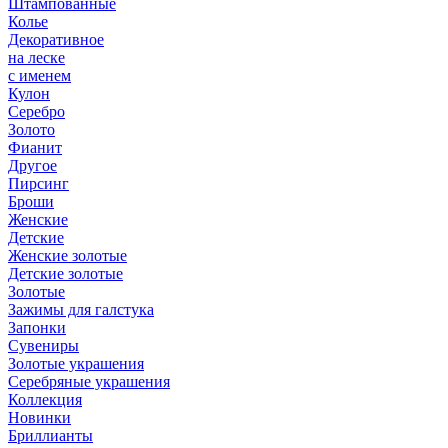
Штампованные
Колье
Декоративное
на леске
с именем
Кулон
Серебро
Золото
Фианит
Другое
Пирсинг
Броши
Женские
Детские
Женские золотые
Детские золотые
Золотые
Зажимы для галстука
Запонки
Сувениры
Золотые украшения
Серебряные украшения
Коллекция
Новинки
Бриллианты