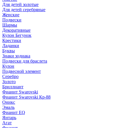
Для детей золотые
Для детей серебряные
Женские
Подвески
Шармы
Декоративные
Кулон Бегунок
Крестики
Ладанки
Буквы
Знаки зодиака
Подвески для браслета
Кулон
Подвесной элемент
Серебро
Золото
Бриллиант
Фианит Swarovski
Фианит Swarovski Кр-88
Оникс
Эмаль
Фианит EQ
Янтарь
Агат
Фианит