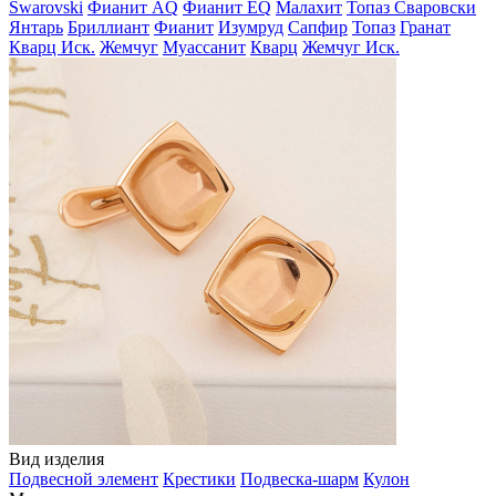
Swarovski
Фианит AQ
Фианит EQ
Малахит
Топаз Сваровски
Янтарь
Бриллиант
Фианит
Изумруд
Сапфир
Топаз
Гранат
Кварц Иск.
Жемчуг
Муассанит
Кварц
Жемчуг Иск.
Вид изделия
Подвесной элемент
Крестики
Подвеска-шарм
Кулон