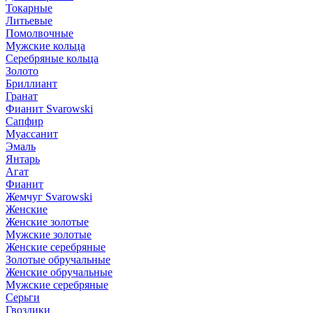
Токарные
Литьевые
Помолвочные
Мужские кольца
Серебряные кольца
Золото
Бриллиант
Гранат
Фианит Svarowski
Сапфир
Муассанит
Эмаль
Янтарь
Агат
Фианит
Жемчуг Svarowski
Женские
Женские золотые
Мужские золотые
Женские серебряные
Золотые обручальные
Женские обручальные
Мужские серебряные
Серьги
Гвоздики