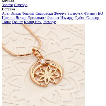
Металл
Золото
Серебро
Вставка
Агат
Эмаль
Фианит Сваровски
Жемчуг Swarovski
Фианит EQ
Цитрин
Янтарь
Бриллиант
Фианит
Изумруд
Рубин
Сапфир
Топаз
Гранат
Кварц Иск.
Жемчуг