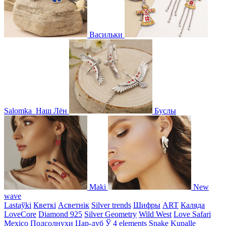
Васильки
Salomka
Наш Лён
Буслы
Maki
New
wave
Lastaўki
Кветкі
Асветнiк
Silver trends
Шифры
ART
Каляда
LoveCore
Diamond 925
Silver Geometry
Wild West
Love Safari
Mexico
Подсолнухи
Цар-дуб
Ў
4 elements
Snake
Kupalle