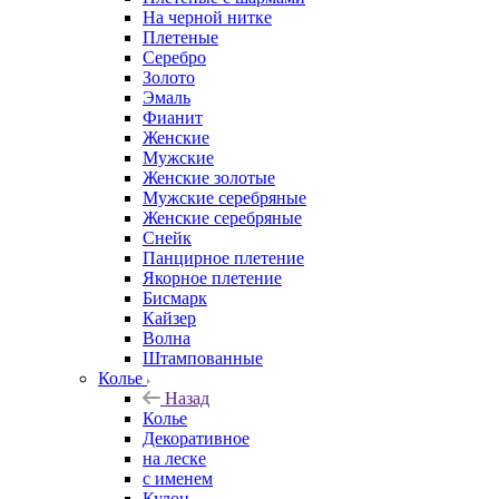
На черной нитке
Плетеные
Серебро
Золото
Эмаль
Фианит
Женские
Мужские
Женские золотые
Мужские серебряные
Женские серебряные
Снейк
Панцирное плетение
Якорное плетение
Бисмарк
Кайзер
Волна
Штампованные
Колье
Назад
Колье
Декоративное
на леске
с именем
Кулон