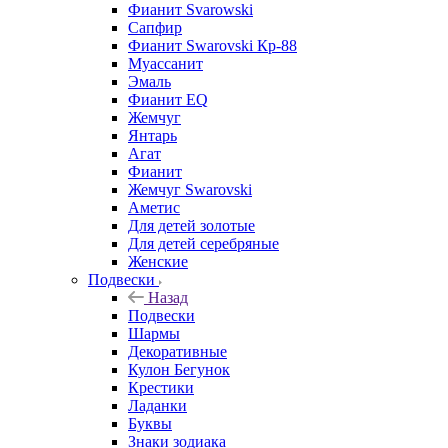
Фианит Svarowski
Сапфир
Фианит Swarovski Кр-88
Муассанит
Эмаль
Фианит EQ
Жемчуг
Янтарь
Агат
Фианит
Жемчуг Swarovski
Аметис
Для детей золотые
Для детей серебряные
Женские
Подвески
Назад
Подвески
Шармы
Декоративные
Кулон Бегунок
Крестики
Ладанки
Буквы
Знаки зодиака