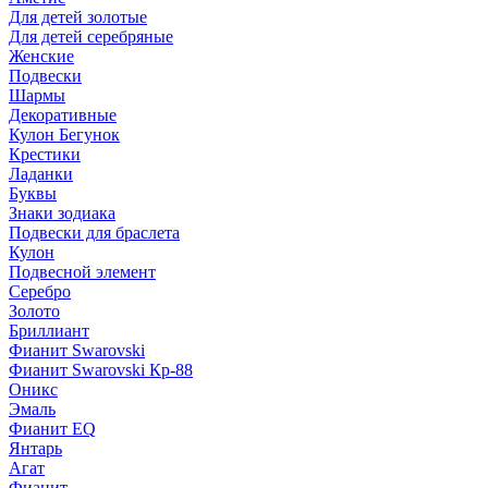
Для детей золотые
Для детей серебряные
Женские
Подвески
Шармы
Декоративные
Кулон Бегунок
Крестики
Ладанки
Буквы
Знаки зодиака
Подвески для браслета
Кулон
Подвесной элемент
Серебро
Золото
Бриллиант
Фианит Swarovski
Фианит Swarovski Кр-88
Оникс
Эмаль
Фианит EQ
Янтарь
Агат
Фианит