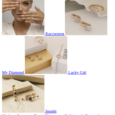
Кассиопея
My Diamond
Lucky Girl
Insight