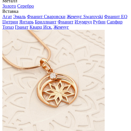
Металл
Золото
Серебро
Вставка
Агат
Эмаль
Фианит Сваровски
Жемчуг Swarovski
Фианит EQ
Цитрин
Янтарь
Бриллиант
Фианит
Изумруд
Рубин
Сапфир
Топаз
Гранат
Кварц Иск.
Жемчуг