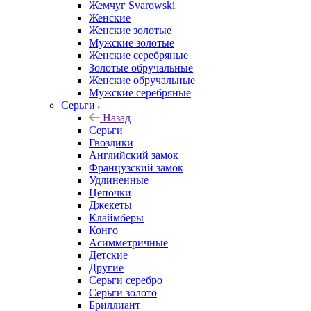
Жемчуг Svarowski
Женские
Женские золотые
Мужские золотые
Женские серебряные
Золотые обручальные
Женские обручальные
Мужские серебряные
Серьги
Назад
Серьги
Гвоздики
Английский замок
Французский замок
Удлиненные
Цепочки
Джекеты
Клаймберы
Конго
Асимметричные
Детские
Другие
Серьги серебро
Серьги золото
Бриллиант