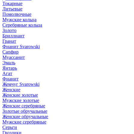
Токарные
Литьевые
Помолвочные
Мужские кольца
Серебряные кольца
Золото
Бриллиант
Гранат
Фианит Svarowski
Сапфир
Муассанит
Эмаль
Янтарь
Агат
Фианит
Жемчуг Svarowski
Женские
Женские золотые
Мужские золотые
Женские серебряные
Золотые обручальные
Женские обручальные
Мужские серебряные
Серьги
Гвоздики