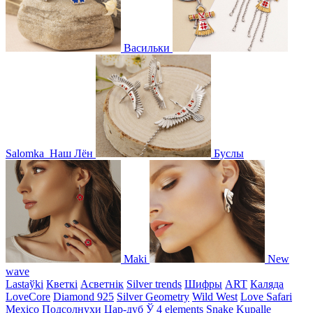
Васильки
Salomka
Наш Лён
Буслы
Maki
New
wave
Lastaўki
Кветкі
Асветнiк
Silver trends
Шифры
ART
Каляда
LoveCore
Diamond 925
Silver Geometry
Wild West
Love Safari
Mexico
Подсолнухи
Цар-дуб
Ў
4 elements
Snake
Kupalle