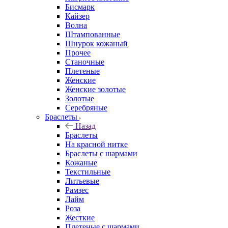
Бисмарк
Кайзер
Волна
Штампованные
Шнурок кожаный
Прочее
Станочные
Плетеные
Женские
Женские золотые
Золотые
Серебряные
Браслеты
Назад
Браслеты
На красной нитке
Браслеты с шармами
Кожаные
Текстильные
Литьевые
Рамзес
Лайм
Роза
Жесткие
Плетеные с шармами