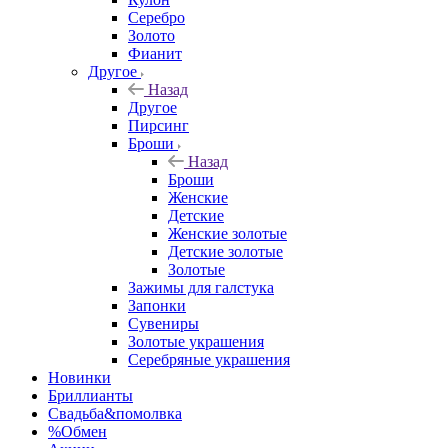
Серебро
Золото
Фианит
Другое
Назад
Другое
Пирсинг
Броши
Назад
Броши
Женские
Детские
Женские золотые
Детские золотые
Золотые
Зажимы для галстука
Запонки
Сувениры
Золотые украшения
Серебряные украшения
Новинки
Бриллианты
Свадьба&помолвка
%Обмен