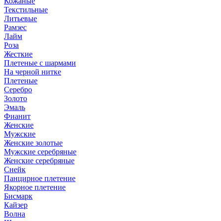
Кожаные
Текстильные
Литьевые
Рамзес
Лайм
Роза
Жесткие
Плетеные с шармами
На черной нитке
Плетеные
Серебро
Золото
Эмаль
Фианит
Женские
Мужские
Женские золотые
Мужские серебряные
Женские серебряные
Снейк
Панцирное плетение
Якорное плетение
Бисмарк
Кайзер
Волна