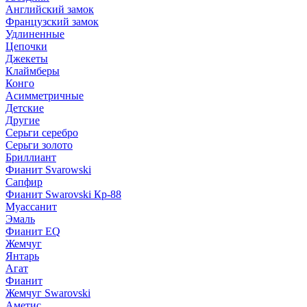
Английский замок
Французский замок
Удлиненные
Цепочки
Джекеты
Клаймберы
Конго
Асимметричные
Детские
Другие
Серьги серебро
Серьги золото
Бриллиант
Фианит Svarowski
Сапфир
Фианит Swarovski Кр-88
Муассанит
Эмаль
Фианит EQ
Жемчуг
Янтарь
Агат
Фианит
Жемчуг Swarovski
Аметис