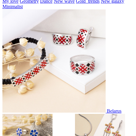
My love
Geometry
Dance
New wave
Gold_trends
New galaxy
Minimalist
Belarus