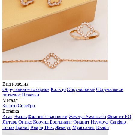
Вид изделия
Обручальное токарное
Кольцо
Обручальные
Обручальное
литьевое
Печатка
Металл
Золото
Серебро
Вставка
Агат
Эмаль
Фианит Сваровски
Жемчуг Swarovski
Фианит EQ
Янтарь
Оникс
Корунд
Бриллиант
Фианит
Изумруд
Сапфир
Топаз
Гранат
Кварц Иск.
Жемчуг
Муассанит
Кварц