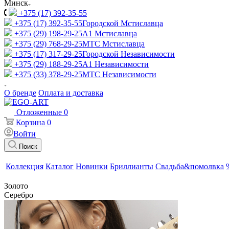
Минск
+375 (17) 392-35-55
+375 (17) 392-35-55
Городской Мстиславца
+375 (29) 198-29-25
A1 Мстиславца
+375 (29) 768-29-25
МТС Мстиславца
+375 (17) 317-29-25
Городской Независимости
+375 (29) 188-29-25
A1 Независимости
+375 (33) 378-29-25
МТС Независимости
О бренде
Оплата и доставка
Отложенные
0
Корзина
0
Войти
Поиск
Коллекция
Каталог
Новинки
Бриллианты
Свадьба&помолвка
Золото
Серебро