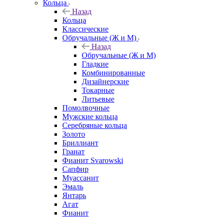
Кольца
Назад
Кольца
Классические
Обручальные (Ж и М)
Назад
Обручальные (Ж и М)
Гладкие
Комбинированные
Дизайнерские
Токарные
Литьевые
Помолвочные
Мужские кольца
Серебряные кольца
Золото
Бриллиант
Гранат
Фианит Svarowski
Сапфир
Муассанит
Эмаль
Янтарь
Агат
Фианит