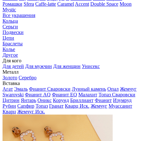
Ромашки
Sfera
Caffe-latte
Caramel
Accent
Double Space
Moon
Mystic
Все украшения
Кольца
Серьги
Подвески
Цепи
Браслеты
Колье
Другое
Для кого
Для детей
Для мужчин
Для женщин
Унисекс
Металл
Золото
Серебро
Вставка
Агат
Эмаль
Фианит Сваровски
Лунный камень
Опал
Жемчуг
Swarovski
Фианит AQ
Фианит EQ
Малахит
Топаз Сваровски
Цитрин
Янтарь
Оникс
Корунд
Бриллиант
Фианит
Изумруд
Рубин
Сапфир
Топаз
Гранат
Кварц Иск.
Жемчуг
Муассанит
Кварц
Жемчуг Иск.