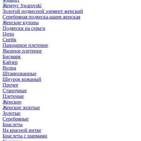
Жемчуг Swarovski
Золотой подвесной элемент женcкий
Серебряная подвеска-шарм женская
Женские кулоны
Подвески на серьги
Цепи
Снейк
Панцирное плетение
Якорное плетение
Бисмарк
Кайзер
Волна
Штампованные
Шнурок кожаный
Прочее
Станочные
Плетеные
Женские
Женские золотые
Золотые
Серебряные
Браслеты
На красной нитке
Браслеты с шармами