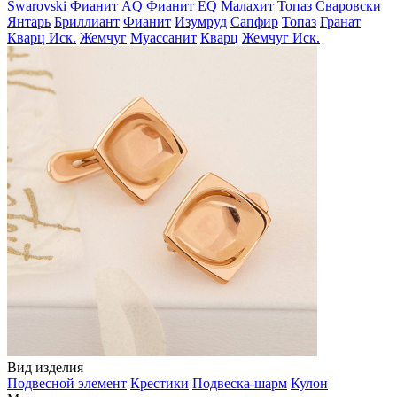
Swarovski
Фианит AQ
Фианит EQ
Малахит
Топаз Сваровски
Янтарь
Бриллиант
Фианит
Изумруд
Сапфир
Топаз
Гранат
Кварц Иск.
Жемчуг
Муассанит
Кварц
Жемчуг Иск.
Вид изделия
Подвесной элемент
Крестики
Подвеска-шарм
Кулон