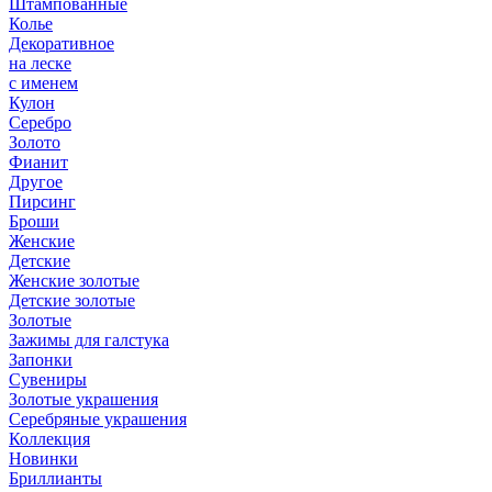
Штампованные
Колье
Декоративное
на леске
с именем
Кулон
Серебро
Золото
Фианит
Другое
Пирсинг
Броши
Женские
Детские
Женские золотые
Детские золотые
Золотые
Зажимы для галстука
Запонки
Сувениры
Золотые украшения
Серебряные украшения
Коллекция
Новинки
Бриллианты