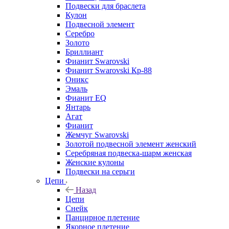
Подвески для браслета
Кулон
Подвесной элемент
Серебро
Золото
Бриллиант
Фианит Swarovski
Фианит Swarovski Кр-88
Оникс
Эмаль
Фианит EQ
Янтарь
Агат
Фианит
Жемчуг Swarovski
Золотой подвесной элемент женcкий
Серебряная подвеска-шарм женская
Женские кулоны
Подвески на серьги
Цепи
Назад
Цепи
Снейк
Панцирное плетение
Якорное плетение