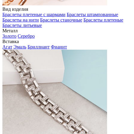
Вид изделия
Браслеты плетеные с шармами
Браслеты штампованные
Браслеты на нити
Браслеты станочные
Браслеты плетеные
Браслеты литьевые
Металл
Золото
Серебро
Вставка
Агат
Эмаль
Бриллиант
Фианит