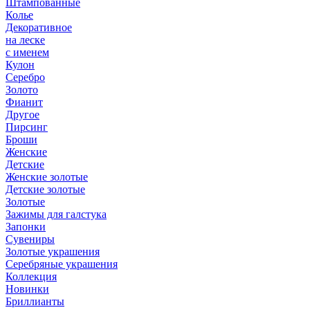
Штампованные
Колье
Декоративное
на леске
с именем
Кулон
Серебро
Золото
Фианит
Другое
Пирсинг
Броши
Женские
Детские
Женские золотые
Детские золотые
Золотые
Зажимы для галстука
Запонки
Сувениры
Золотые украшения
Серебряные украшения
Коллекция
Новинки
Бриллианты