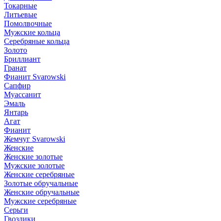
Токарные
Литьевые
Помолвочные
Мужские кольца
Серебряные кольца
Золото
Бриллиант
Гранат
Фианит Svarowski
Сапфир
Муассанит
Эмаль
Янтарь
Агат
Фианит
Жемчуг Svarowski
Женские
Женские золотые
Мужские золотые
Женские серебряные
Золотые обручальные
Женские обручальные
Мужские серебряные
Серьги
Гвоздики