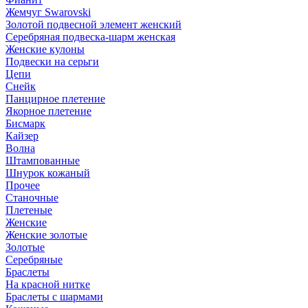
Жемчуг Swarovski
Золотой подвесной элемент женcкий
Серебряная подвеска-шарм женская
Женские кулоны
Подвески на серьги
Цепи
Снейк
Панцирное плетение
Якорное плетение
Бисмарк
Кайзер
Волна
Штампованные
Шнурок кожаный
Прочее
Станочные
Плетеные
Женские
Женские золотые
Золотые
Серебряные
Браслеты
На красной нитке
Браслеты с шармами