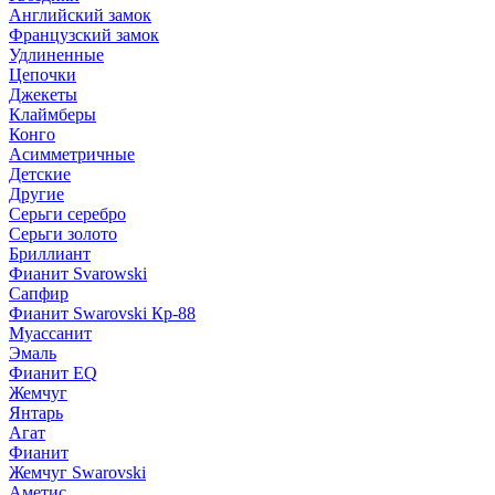
Английский замок
Французский замок
Удлиненные
Цепочки
Джекеты
Клаймберы
Конго
Асимметричные
Детские
Другие
Серьги серебро
Серьги золото
Бриллиант
Фианит Svarowski
Сапфир
Фианит Swarovski Кр-88
Муассанит
Эмаль
Фианит EQ
Жемчуг
Янтарь
Агат
Фианит
Жемчуг Swarovski
Аметис