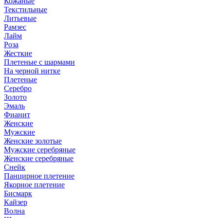
Кожаные
Текстильные
Литьевые
Рамзес
Лайм
Роза
Жесткие
Плетеные с шармами
На черной нитке
Плетеные
Серебро
Золото
Эмаль
Фианит
Женские
Мужские
Женские золотые
Мужские серебряные
Женские серебряные
Снейк
Панцирное плетение
Якорное плетение
Бисмарк
Кайзер
Волна