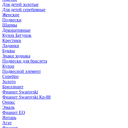
Для детей золотые
Для детей серебряные
Женские
Подвески
Шармы
Декоративные
Кулон Бегунок
Крестики
Ладанки
Буквы
Знаки зодиака
Подвески для браслета
Кулон
Подвесной элемент
Серебро
Золото
Бриллиант
Фианит Swarovski
Фианит Swarovski Кр-88
Оникс
Эмаль
Фианит EQ
Янтарь
Агат
Фианит