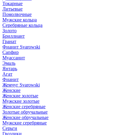
Токарные
Литьевые
Помолвочные
Мужские кольца
Серебряные кольца
Золото
Бриллиант
Гранат
Фианит Svarowski
Сапфир
Муассанит
Эмаль
Янтарь
Агат
Фианит
Жемчуг Svarowski
Женские
Женские золотые
Мужские золотые
Женские серебряные
Золотые обручальные
Женские обручальные
Мужские серебряные
Серьги
Гвоздики