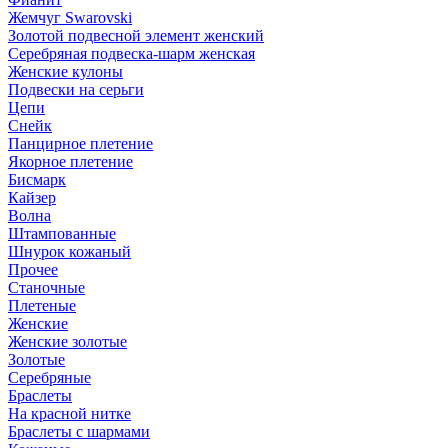
Жемчуг Swarovski
Золотой подвесной элемент женcкий
Серебряная подвеска-шарм женская
Женские кулоны
Подвески на серьги
Цепи
Снейк
Панцирное плетение
Якорное плетение
Бисмарк
Кайзер
Волна
Штампованные
Шнурок кожаный
Прочее
Станочные
Плетеные
Женские
Женские золотые
Золотые
Серебряные
Браслеты
На красной нитке
Браслеты с шармами