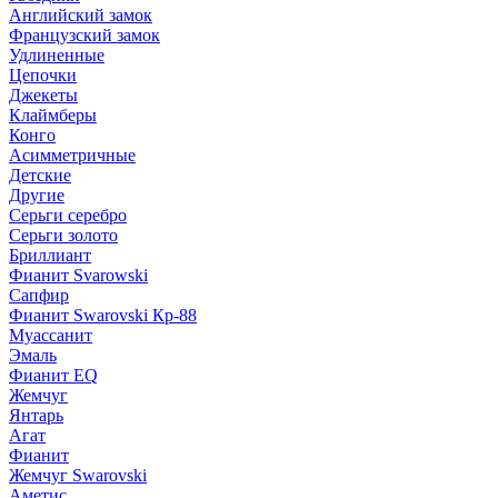
Английский замок
Французский замок
Удлиненные
Цепочки
Джекеты
Клаймберы
Конго
Асимметричные
Детские
Другие
Серьги серебро
Серьги золото
Бриллиант
Фианит Svarowski
Сапфир
Фианит Swarovski Кр-88
Муассанит
Эмаль
Фианит EQ
Жемчуг
Янтарь
Агат
Фианит
Жемчуг Swarovski
Аметис