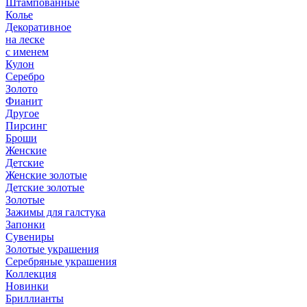
Штампованные
Колье
Декоративное
на леске
с именем
Кулон
Серебро
Золото
Фианит
Другое
Пирсинг
Броши
Женские
Детские
Женские золотые
Детские золотые
Золотые
Зажимы для галстука
Запонки
Сувениры
Золотые украшения
Серебряные украшения
Коллекция
Новинки
Бриллианты