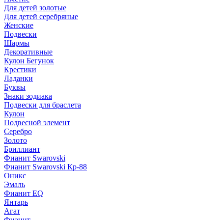
Для детей золотые
Для детей серебряные
Женские
Подвески
Шармы
Декоративные
Кулон Бегунок
Крестики
Ладанки
Буквы
Знаки зодиака
Подвески для браслета
Кулон
Подвесной элемент
Серебро
Золото
Бриллиант
Фианит Swarovski
Фианит Swarovski Кр-88
Оникс
Эмаль
Фианит EQ
Янтарь
Агат
Фианит