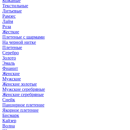
Кожаные
Текстильные
Литьевые
Рамзес
Лайм
Роза
Жесткие
Плетеные с шармами
На черной нитке
Плетеные
Серебро
Золото
Эмаль
Фианит
Женские
Мужские
Женские золотые
Мужские серебряные
Женские серебряные
Снейк
Панцирное плетение
Якорное плетение
Бисмарк
Кайзер
Волна