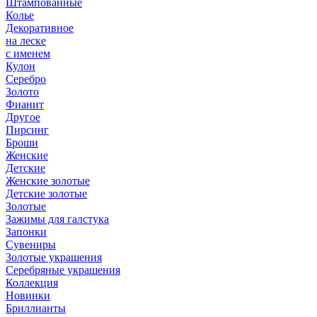
Штампованные
Колье
Декоративное
на леске
с именем
Кулон
Серебро
Золото
Фианит
Другое
Пирсинг
Броши
Женские
Детские
Женские золотые
Детские золотые
Золотые
Зажимы для галстука
Запонки
Сувениры
Золотые украшения
Серебряные украшения
Коллекция
Новинки
Бриллианты