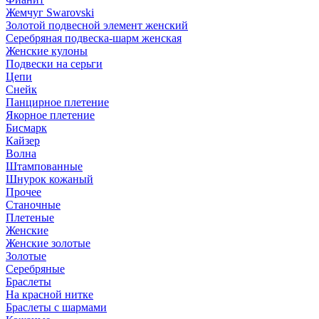
Жемчуг Swarovski
Золотой подвесной элемент женcкий
Серебряная подвеска-шарм женская
Женские кулоны
Подвески на серьги
Цепи
Снейк
Панцирное плетение
Якорное плетение
Бисмарк
Кайзер
Волна
Штампованные
Шнурок кожаный
Прочее
Станочные
Плетеные
Женские
Женские золотые
Золотые
Серебряные
Браслеты
На красной нитке
Браслеты с шармами