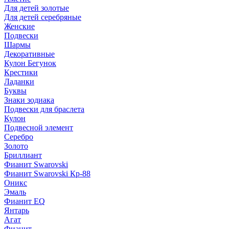
Для детей золотые
Для детей серебряные
Женские
Подвески
Шармы
Декоративные
Кулон Бегунок
Крестики
Ладанки
Буквы
Знаки зодиака
Подвески для браслета
Кулон
Подвесной элемент
Серебро
Золото
Бриллиант
Фианит Swarovski
Фианит Swarovski Кр-88
Оникс
Эмаль
Фианит EQ
Янтарь
Агат
Фианит