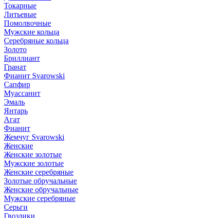
Токарные
Литьевые
Помолвочные
Мужские кольца
Серебряные кольца
Золото
Бриллиант
Гранат
Фианит Svarowski
Сапфир
Муассанит
Эмаль
Янтарь
Агат
Фианит
Жемчуг Svarowski
Женские
Женские золотые
Мужские золотые
Женские серебряные
Золотые обручальные
Женские обручальные
Мужские серебряные
Серьги
Гвоздики