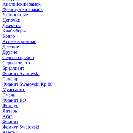
Английский замок
Французский замок
Удлиненные
Цепочки
Джекеты
Клаймберы
Конго
Асимметричные
Детские
Другие
Серьги серебро
Серьги золото
Бриллиант
Фианит Svarowski
Сапфир
Фианит Swarovski Кр-88
Муассанит
Эмаль
Фианит EQ
Жемчуг
Янтарь
Агат
Фианит
Жемчуг Swarovski
Аметис