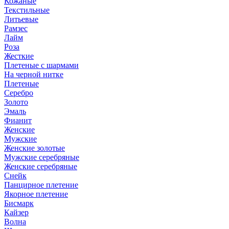
Кожаные
Текстильные
Литьевые
Рамзес
Лайм
Роза
Жесткие
Плетеные с шармами
На черной нитке
Плетеные
Серебро
Золото
Эмаль
Фианит
Женские
Мужские
Женские золотые
Мужские серебряные
Женские серебряные
Снейк
Панцирное плетение
Якорное плетение
Бисмарк
Кайзер
Волна