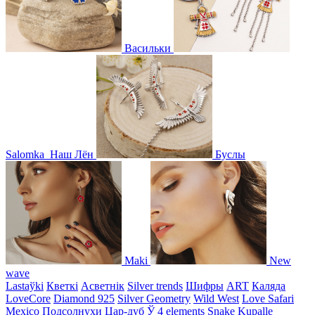
Васильки
Salomka
Наш Лён
Буслы
Maki
New
wave
Lastaўki
Кветкі
Асветнiк
Silver trends
Шифры
ART
Каляда
LoveCore
Diamond 925
Silver Geometry
Wild West
Love Safari
Mexico
Подсолнухи
Цар-дуб
Ў
4 elements
Snake
Kupalle