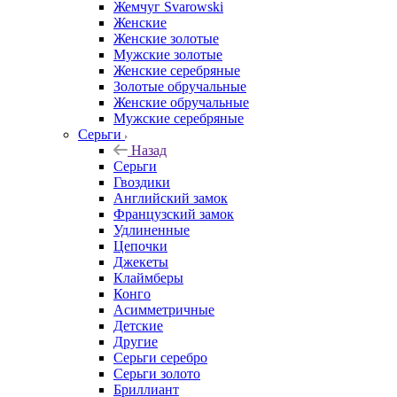
Жемчуг Svarowski
Женские
Женские золотые
Мужские золотые
Женские серебряные
Золотые обручальные
Женские обручальные
Мужские серебряные
Серьги
Назад
Серьги
Гвоздики
Английский замок
Французский замок
Удлиненные
Цепочки
Джекеты
Клаймберы
Конго
Асимметричные
Детские
Другие
Серьги серебро
Серьги золото
Бриллиант