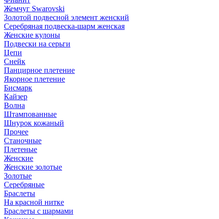
Жемчуг Swarovski
Золотой подвесной элемент женcкий
Серебряная подвеска-шарм женская
Женские кулоны
Подвески на серьги
Цепи
Снейк
Панцирное плетение
Якорное плетение
Бисмарк
Кайзер
Волна
Штампованные
Шнурок кожаный
Прочее
Станочные
Плетеные
Женские
Женские золотые
Золотые
Серебряные
Браслеты
На красной нитке
Браслеты с шармами