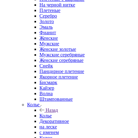
На черной нитке
Плетеные
Серебро
Золото
Эмаль
Фианит
Женские
Мужские
Женские золотые
Мужские серебряные
Женские серебряные
Снейк
Панцирное плетение
Якорное плетение
Бисмарк
Кайзер
Волна
Штампованные
Колье
Назад
Колье
Декоративное
на леске
с именем
Кулон