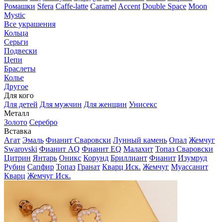
Ромашки
Sfera
Caffe-latte
Caramel
Accent
Double Space
Moon
Mystic
Все украшения
Кольца
Серьги
Подвески
Цепи
Браслеты
Колье
Другое
Для кого
Для детей
Для мужчин
Для женщин
Унисекс
Металл
Золото
Серебро
Вставка
Агат
Эмаль
Фианит Сваровски
Лунный камень
Опал
Жемчуг
Swarovski
Фианит AQ
Фианит EQ
Малахит
Топаз Сваровски
Цитрин
Янтарь
Оникс
Корунд
Бриллиант
Фианит
Изумруд
Рубин
Сапфир
Топаз
Гранат
Кварц Иск.
Жемчуг
Муассанит
Кварц
Жемчуг Иск.