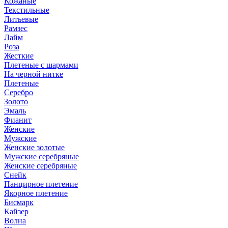
Кожаные
Текстильные
Литьевые
Рамзес
Лайм
Роза
Жесткие
Плетеные с шармами
На черной нитке
Плетеные
Серебро
Золото
Эмаль
Фианит
Женские
Мужские
Женские золотые
Мужские серебряные
Женские серебряные
Снейк
Панцирное плетение
Якорное плетение
Бисмарк
Кайзер
Волна