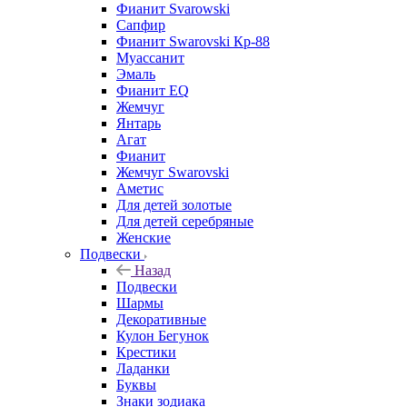
Фианит Svarowski
Сапфир
Фианит Swarovski Кр-88
Муассанит
Эмаль
Фианит EQ
Жемчуг
Янтарь
Агат
Фианит
Жемчуг Swarovski
Аметис
Для детей золотые
Для детей серебряные
Женские
Подвески
Назад
Подвески
Шармы
Декоративные
Кулон Бегунок
Крестики
Ладанки
Буквы
Знаки зодиака