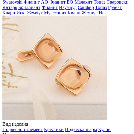
Swarovski
Фианит AQ
Фианит EQ
Малахит
Топаз Сваровски
Янтарь
Бриллиант
Фианит
Изумруд
Сапфир
Топаз
Гранат
Кварц Иск.
Жемчуг
Муассанит
Кварц
Жемчуг Иск.
Вид изделия
Подвесной элемент
Крестики
Подвеска-шарм
Кулон