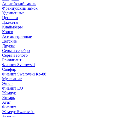
Английский замок
Французский замок
Удлиненные
Цепочки
Джекеты
Клаймберы
Конго
Асимметричные
Детские
Другие
Серьги серебро
Серьги золото
Бриллиант
Фианит Svarowski
Сапфир
Фианит Swarovski Кр-88
Муассанит
Эмаль
Фианит EQ
Жемчуг
Янтарь
Агат
Фианит
Жемчуг Swarovski
Аметис