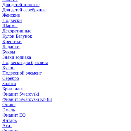
Для детей золотые
Для детей серебряные
Женские
Подвески
Шармы
Декоративные
Кулон Бегунок
Крестики
Ладанки
Буквы
Знаки зодиака
Подвески для браслета
Кулон
Подвесной элемент
Серебро
Золото
Бриллиант
Фианит Swarovski
Фианит Swarovski Кр-88
Оникс
Эмаль
Фианит EQ
Янтарь
Агат
Фианит