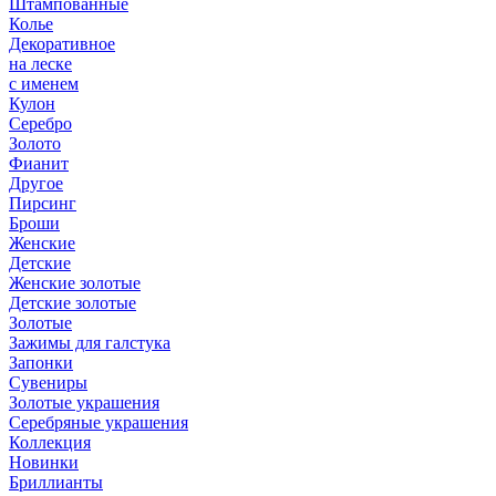
Штампованные
Колье
Декоративное
на леске
с именем
Кулон
Серебро
Золото
Фианит
Другое
Пирсинг
Броши
Женские
Детские
Женские золотые
Детские золотые
Золотые
Зажимы для галстука
Запонки
Сувениры
Золотые украшения
Серебряные украшения
Коллекция
Новинки
Бриллианты