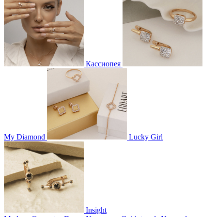
Кассиопея
My Diamond
Lucky Girl
Insight