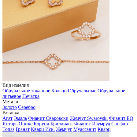
Вид изделия
Обручальное токарное
Кольцо
Обручальные
Обручальное
литьевое
Печатка
Металл
Золото
Серебро
Вставка
Агат
Эмаль
Фианит Сваровски
Жемчуг Swarovski
Фианит EQ
Янтарь
Оникс
Корунд
Бриллиант
Фианит
Изумруд
Сапфир
Топаз
Гранат
Кварц Иск.
Жемчуг
Муассанит
Кварц