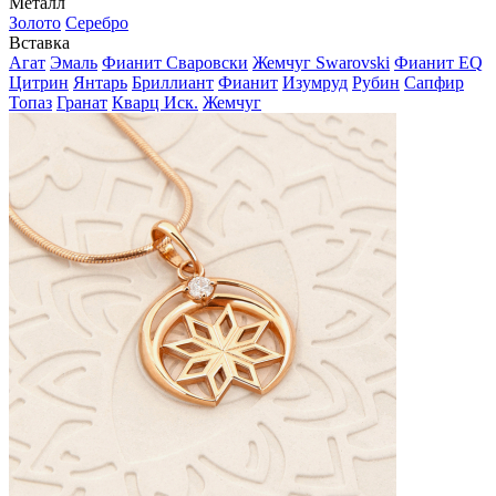
Металл
Золото
Серебро
Вставка
Агат
Эмаль
Фианит Сваровски
Жемчуг Swarovski
Фианит EQ
Цитрин
Янтарь
Бриллиант
Фианит
Изумруд
Рубин
Сапфир
Топаз
Гранат
Кварц Иск.
Жемчуг