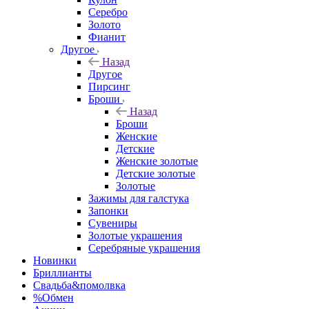
Серебро
Золото
Фианит
Другое
Назад
Другое
Пирсинг
Броши
Назад
Броши
Женские
Детские
Женские золотые
Детские золотые
Золотые
Зажимы для галстука
Запонки
Сувениры
Золотые украшения
Серебряные украшения
Новинки
Бриллианты
Свадьба&помолвка
%Обмен