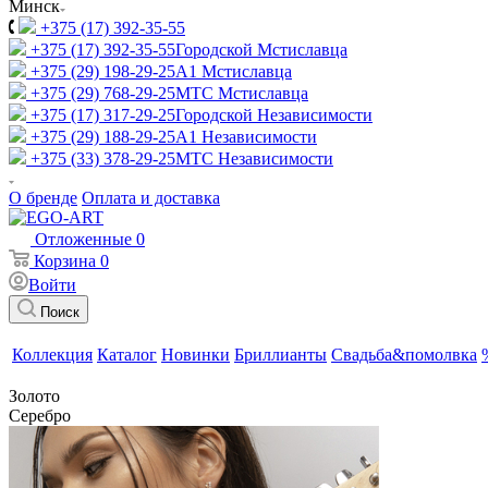
Минск
+375 (17) 392-35-55
+375 (17) 392-35-55
Городской Мстиславца
+375 (29) 198-29-25
A1 Мстиславца
+375 (29) 768-29-25
МТС Мстиславца
+375 (17) 317-29-25
Городской Независимости
+375 (29) 188-29-25
A1 Независимости
+375 (33) 378-29-25
МТС Независимости
О бренде
Оплата и доставка
Отложенные
0
Корзина
0
Войти
Поиск
Коллекция
Каталог
Новинки
Бриллианты
Свадьба&помолвка
Золото
Серебро