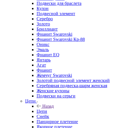
Подвески для браслета
Кулон
Подвесной элемент
Серебро
Золото
Бриллиант
Фианит Swarovski
Фианит Swarovski Кр-88
Оникс
Эмаль
Фианит EQ
Янтарь
Агат
Фианит
Жемчуг Swarovski
Золотой подвесной элемент женcкий
Серебряная подвеска-шарм женская
Женские кулоны
Подвески на серьги
Цепи
Назад
Цепи
Снейк
Панцирное плетение
Якорное плетение