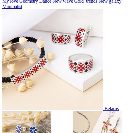
My love
Geometry
Dance
New wave
Gold_trends
New galaxy
Minimalist
Belarus