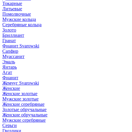
Токарные
Литьевые
Помолвочные
Мужские кольца
Серебряные кольца
Золото
Бриллиант
Гранат
Фианит Svarowski
Сапфир
Муассанит
Эмаль
Янтарь
Агат
Фианит
Жемчуг Svarowski
Женские
Женские золотые
Мужские золотые
Женские серебряные
Золотые обручальные
Женские обручальные
Мужские серебряные
Серьги
Гвоздики