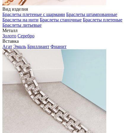
Вид изделия
Браслеты плетеные с шармами
Браслеты штампованные
Браслеты на нити
Браслеты станочные
Браслеты плетеные
Браслеты литьевые
Металл
Золото
Серебро
Вставка
Агат
Эмаль
Бриллиант
Фианит