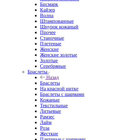
Бисмарк
Кайзер
Волна
Штампованные
Шнурок кожаный
Прочее
Станочные
Плетеные
Женские
Женские золотые
Золотые
Серебряные
Браслеты
Назад
Браслеты
На красной нитке
Браслеты с шармами
Кожаные
Текстильные
Литьевые
Рамзес
Лайм
Роза
Жесткие
Плетеные с шармами