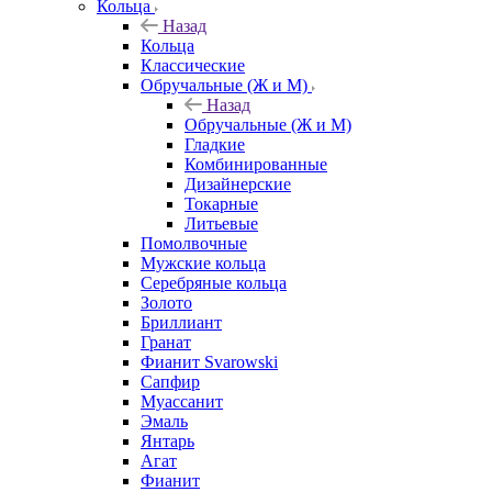
Кольца
Назад
Кольца
Классические
Обручальные (Ж и М)
Назад
Обручальные (Ж и М)
Гладкие
Комбинированные
Дизайнерские
Токарные
Литьевые
Помолвочные
Мужские кольца
Серебряные кольца
Золото
Бриллиант
Гранат
Фианит Svarowski
Сапфир
Муассанит
Эмаль
Янтарь
Агат
Фианит