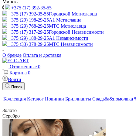
Минск
+375 (17) 392-35-55
+375 (17) 392-35-55
Городской Мстиславца
+375 (29) 198-29-25
A1 Мстиславца
+375 (29) 768-29-25
МТС Мстиславца
+375 (17) 317-29-25
Городской Независимости
+375 (29) 188-29-25
A1 Независимости
+375 (33) 378-29-25
МТС Независимости
О бренде
Оплата и доставка
Отложенные
0
Корзина
0
Войти
Поиск
Коллекция
Каталог
Новинки
Бриллианты
Свадьба&помолвка
Золото
Серебро