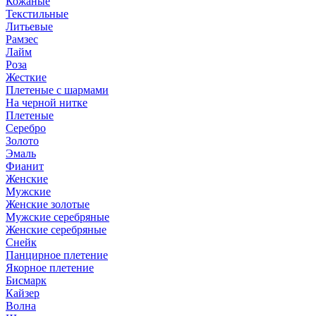
Кожаные
Текстильные
Литьевые
Рамзес
Лайм
Роза
Жесткие
Плетеные с шармами
На черной нитке
Плетеные
Серебро
Золото
Эмаль
Фианит
Женские
Мужские
Женские золотые
Мужские серебряные
Женские серебряные
Снейк
Панцирное плетение
Якорное плетение
Бисмарк
Кайзер
Волна