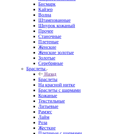
Бисмарк
Кайзер
Волна
Штампованные
Шнурок кожаный
Прочее
Станочные
Плетеные
Женские
Женские золотые
Золотые
Серебряные
Браслеты
Назад
Браслеты
На красной нитке
Браслеты с шармами
Кожаные
Текстильные
Литьевые
Рамзес
Лайм
Роза
Жесткие
Плетеные с шармами