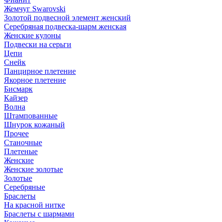
Жемчуг Swarovski
Золотой подвесной элемент женcкий
Серебряная подвеска-шарм женская
Женские кулоны
Подвески на серьги
Цепи
Снейк
Панцирное плетение
Якорное плетение
Бисмарк
Кайзер
Волна
Штампованные
Шнурок кожаный
Прочее
Станочные
Плетеные
Женские
Женские золотые
Золотые
Серебряные
Браслеты
На красной нитке
Браслеты с шармами