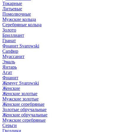
Токарные
Литьевые
Помолвочные
Мужские кольца
Серебряные кольца
Золото
Бриллиант
Гранат
Фианит Svarowski
Сапфир
Муассанит
Эмаль
Янтарь
Агат
Фианит
Жемчуг Svarowski
Женские
Женские золотые
Мужские золотые
Женские серебряные
Золотые обручальные
Женские обручальные
Мужские серебряные
Серьги
Гвоздики