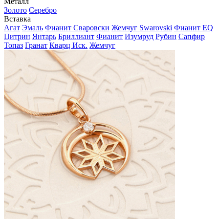
Металл
Золото
Серебро
Вставка
Агат
Эмаль
Фианит Сваровски
Жемчуг Swarovski
Фианит EQ
Цитрин
Янтарь
Бриллиант
Фианит
Изумруд
Рубин
Сапфир
Топаз
Гранат
Кварц Иск.
Жемчуг