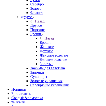
Серебро
Золото
Фианит
Другое
Назад
Другое
Пирсинг
Броши
Назад
Броши
Женские
Детские
Женские золотые
Детские золотые
Золотые
Зажимы для галстука
Запонки
Сувениры
Золотые украшения
Серебряные украшения
Новинки
Бриллианты
Свадьба&помолвка
%Обмен