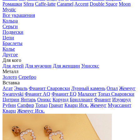
Ромашки
Sfera
Caffe-latte
Caramel
Accent
Double Space
Moon
Mystic
Все украшения
Кольца
Серьги
Подвески
Цепи
Браслеты
Колье
Другое
Для кого
Для детей
Для мужчин
Для женщин
Унисекс
Металл
Золото
Серебро
Вставка
Агат
Эмаль
Фианит Сваровски
Лунный камень
Опал
Жемчуг
Swarovski
Фианит AQ
Фианит EQ
Малахит
Топаз Сваровски
Цитрин
Янтарь
Оникс
Корунд
Бриллиант
Фианит
Изумруд
Рубин
Сапфир
Топаз
Гранат
Кварц Иск.
Жемчуг
Муассанит
Кварц
Жемчуг Иск.