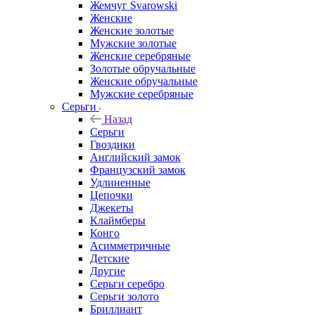
Жемчуг Svarowski
Женские
Женские золотые
Мужские золотые
Женские серебряные
Золотые обручальные
Женские обручальные
Мужские серебряные
Серьги
Назад
Серьги
Гвоздики
Английский замок
Французский замок
Удлиненные
Цепочки
Джекеты
Клаймберы
Конго
Асимметричные
Детские
Другие
Серьги серебро
Серьги золото
Бриллиант