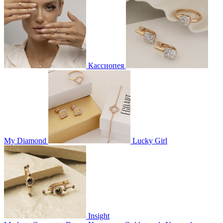
Кассиопея
My Diamond
Lucky Girl
Insight