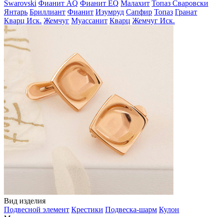
Swarovski
Фианит AQ
Фианит EQ
Малахит
Топаз Сваровски
Янтарь
Бриллиант
Фианит
Изумруд
Сапфир
Топаз
Гранат
Кварц Иск.
Жемчуг
Муассанит
Кварц
Жемчуг Иск.
Вид изделия
Подвесной элемент
Крестики
Подвеска-шарм
Кулон