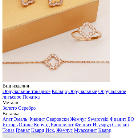
Вид изделия
Обручальное токарное
Кольцо
Обручальные
Обручальное
литьевое
Печатка
Металл
Золото
Серебро
Вставка
Агат
Эмаль
Фианит Сваровски
Жемчуг Swarovski
Фианит EQ
Янтарь
Оникс
Корунд
Бриллиант
Фианит
Изумруд
Сапфир
Топаз
Гранат
Кварц Иск.
Жемчуг
Муассанит
Кварц