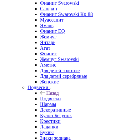
Фианит Svarowski
Сапфир
Фианит Swarovski Кр-88
Муассанит
Эмаль
Фианит EQ
Жемчуг
Янтарь
Агат
Фианит
Жемчуг Swarovski
Аметис
Для детей золотые
Для детей серебряные
Женские
Подвески
Назад
Подвески
Шармы
Декоративные
Кулон Бегунок
Крестики
Ладанки
Буквы
Знаки зодиака