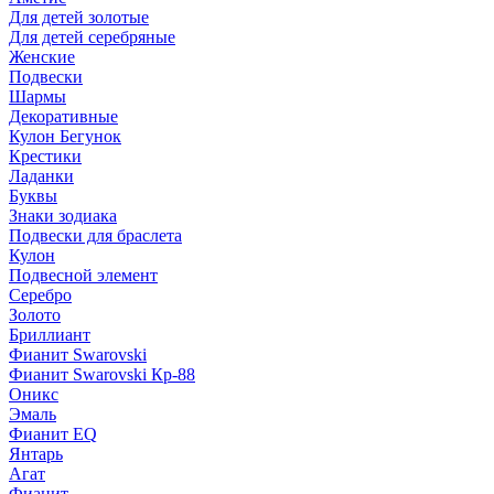
Для детей золотые
Для детей серебряные
Женские
Подвески
Шармы
Декоративные
Кулон Бегунок
Крестики
Ладанки
Буквы
Знаки зодиака
Подвески для браслета
Кулон
Подвесной элемент
Серебро
Золото
Бриллиант
Фианит Swarovski
Фианит Swarovski Кр-88
Оникс
Эмаль
Фианит EQ
Янтарь
Агат
Фианит