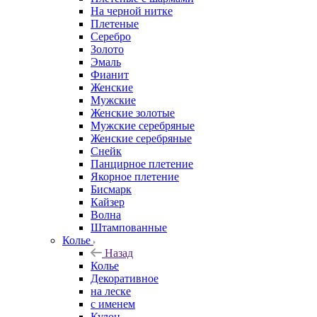
На черной нитке
Плетеные
Серебро
Золото
Эмаль
Фианит
Женские
Мужские
Женские золотые
Мужские серебряные
Женские серебряные
Снейк
Панцирное плетение
Якорное плетение
Бисмарк
Кайзер
Волна
Штампованные
Колье
Назад
Колье
Декоративное
на леске
с именем
Кулон