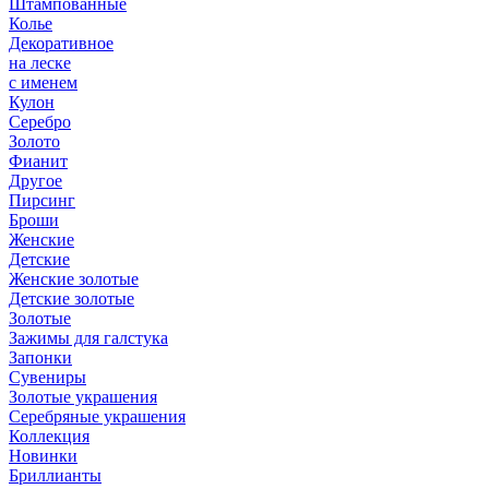
Штампованные
Колье
Декоративное
на леске
с именем
Кулон
Серебро
Золото
Фианит
Другое
Пирсинг
Броши
Женские
Детские
Женские золотые
Детские золотые
Золотые
Зажимы для галстука
Запонки
Сувениры
Золотые украшения
Серебряные украшения
Коллекция
Новинки
Бриллианты