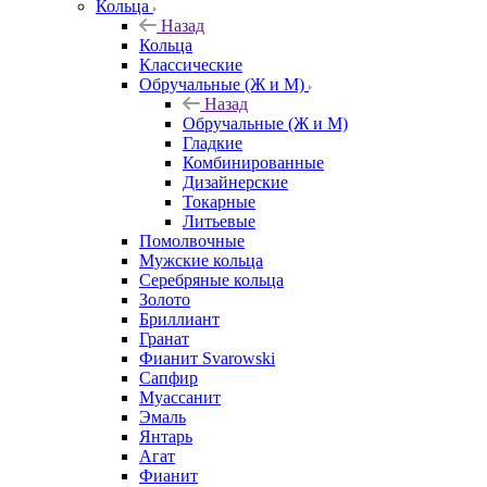
Кольца
Назад
Кольца
Классические
Обручальные (Ж и М)
Назад
Обручальные (Ж и М)
Гладкие
Комбинированные
Дизайнерские
Токарные
Литьевые
Помолвочные
Мужские кольца
Серебряные кольца
Золото
Бриллиант
Гранат
Фианит Svarowski
Сапфир
Муассанит
Эмаль
Янтарь
Агат
Фианит