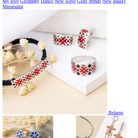
My love
Geometry
Dance
New wave
Gold_trends
New galaxy
Minimalist
Belarus