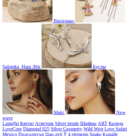
Васильки
Salomka
Наш Лён
Буслы
Maki
New
wave
Lastaўki
Кветкі
Асветнiк
Silver trends
Шифры
ART
Каляда
LoveCore
Diamond 925
Silver Geometry
Wild West
Love Safari
Mexico
Подсолнухи
Цар-дуб
Ў
4 elements
Snake
Kupalle