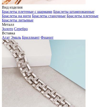
Вид изделия
Браслеты плетеные с шармами
Браслеты штампованные
Браслеты на нити
Браслеты станочные
Браслеты плетеные
Браслеты литьевые
Металл
Золото
Серебро
Вставка
Агат
Эмаль
Бриллиант
Фианит