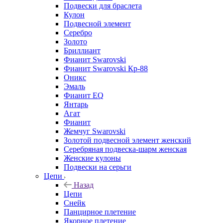
Подвески для браслета
Кулон
Подвесной элемент
Серебро
Золото
Бриллиант
Фианит Swarovski
Фианит Swarovski Кр-88
Оникс
Эмаль
Фианит EQ
Янтарь
Агат
Фианит
Жемчуг Swarovski
Золотой подвесной элемент женcкий
Серебряная подвеска-шарм женская
Женские кулоны
Подвески на серьги
Цепи
Назад
Цепи
Снейк
Панцирное плетение
Якорное плетение