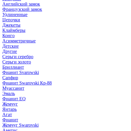
Английский замок
Французский замок
Удлиненные
Цепочки
Джекеты
Клаймберы
Конго
Асимметричные
Детские
Другие
Серьги серебро
Серьги золото
Бриллиант
Фианит Svarowski
Сапфир
Фианит Swarovski Кр-88
Муассанит
Эмаль
Фианит EQ
Жемчуг
Янтарь
Агат
Фианит
Жемчуг Swarovski
Аметис