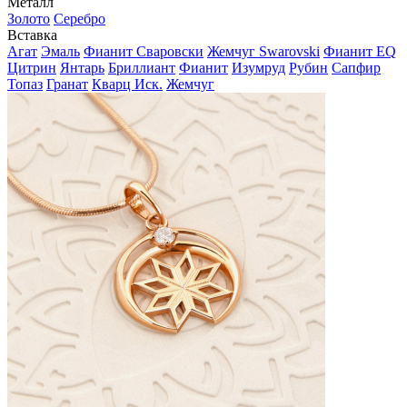
Металл
Золото
Серебро
Вставка
Агат
Эмаль
Фианит Сваровски
Жемчуг Swarovski
Фианит EQ
Цитрин
Янтарь
Бриллиант
Фианит
Изумруд
Рубин
Сапфир
Топаз
Гранат
Кварц Иск.
Жемчуг