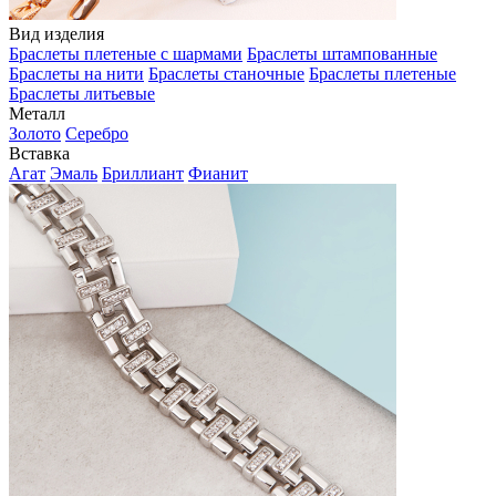
Вид изделия
Браслеты плетеные с шармами
Браслеты штампованные
Браслеты на нити
Браслеты станочные
Браслеты плетеные
Браслеты литьевые
Металл
Золото
Серебро
Вставка
Агат
Эмаль
Бриллиант
Фианит