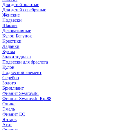
Для детей золотые
Для детей серебряные
Женские
Подвески
Шармы
Декоративные
Кулон Бегунок
Крестики
Ладанки
Буквы
Знаки зодиака
Подвески для браслета
Кулон
Подвесной элемент
Серебро
Золото
Бриллиант
Фианит Swarovski
Фианит Swarovski Кр-88
Оникс
Эмаль
Фианит EQ
Янтарь
Агат
Фианит