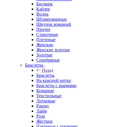
Бисмарк
Кайзер
Волна
Штампованные
Шнурок кожаный
Прочее
Станочные
Плетеные
Женские
Женские золотые
Золотые
Серебряные
Браслеты
Назад
Браслеты
На красной нитке
Браслеты с шармами
Кожаные
Текстильные
Литьевые
Рамзес
Лайм
Роза
Жесткие
Плетеные с шармами