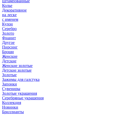
Штампованные
Колье
Декоративное
на леске
с именем
Кулон
Серебро
Золото
Фианит
Другое
Пирсинг
Броши
Женские
Детские
Женские золотые
Детские золотые
Золотые
Зажимы для галстука
Запонки
Сувениры
Золотые украшения
Серебряные украшения
Коллекция
Новинки
Бриллианты