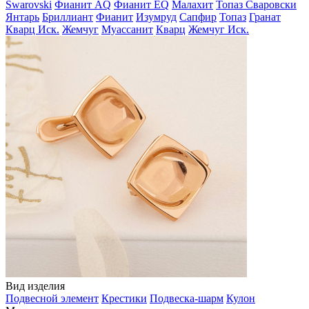
Swarovski
Фианит AQ
Фианит EQ
Малахит
Топаз Сваровски
Янтарь
Бриллиант
Фианит
Изумруд
Сапфир
Топаз
Гранат
Кварц Иск.
Жемчуг
Муассанит
Кварц
Жемчуг Иск.
Вид изделия
Подвесной элемент
Крестики
Подвеска-шарм
Кулон