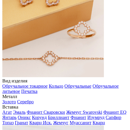
Вид изделия
Обручальное токарное
Кольцо
Обручальные
Обручальное
литьевое
Печатка
Металл
Золото
Серебро
Вставка
Агат
Эмаль
Фианит Сваровски
Жемчуг Swarovski
Фианит EQ
Янтарь
Оникс
Корунд
Бриллиант
Фианит
Изумруд
Сапфир
Топаз
Гранат
Кварц Иск.
Жемчуг
Муассанит
Кварц