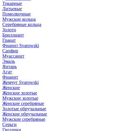
Токарные
Литьевые
Помолвочные
Мужские кольца
Серебряные кольца
Золото
Бриллиант
Гранат
Фианит Svarowski
Сапфир
Муассанит
Эмаль
Янтарь
Агат
Фианит
Жемчуг Svarowski
Женские
Женские золотые
Мужские золотые
Женские серебряные
Золотые обручальные
Женские обручальные
Мужские серебряные
Серьги
Гвоздики