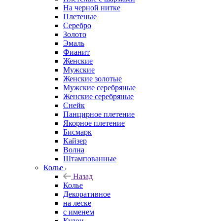
На черной нитке
Плетеные
Серебро
Золото
Эмаль
Фианит
Женские
Мужские
Женские золотые
Мужские серебряные
Женские серебряные
Снейк
Панцирное плетение
Якорное плетение
Бисмарк
Кайзер
Волна
Штампованные
Колье
Назад
Колье
Декоративное
на леске
с именем
Кулон