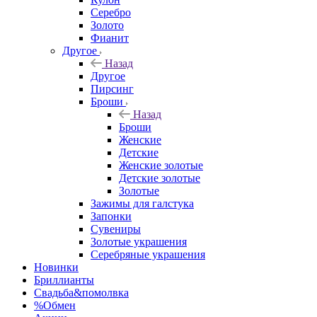
Серебро
Золото
Фианит
Другое
Назад
Другое
Пирсинг
Броши
Назад
Броши
Женские
Детские
Женские золотые
Детские золотые
Золотые
Зажимы для галстука
Запонки
Сувениры
Золотые украшения
Серебряные украшения
Новинки
Бриллианты
Свадьба&помолвка
%Обмен