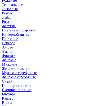
Кожаные
Текстильные
Литьевые
Рамзес
Лайм
Роза
Жесткие
Плетеные с шармами
На черной нитке
Плетеные
Серебро
Золото
Эмаль
Фианит
Женские
Мужские
Женские золотые
Мужские серебряные
Женские серебряные
Снейк
Панцирное плетение
Якорное плетение
Бисмарк
Кайзер
Волна