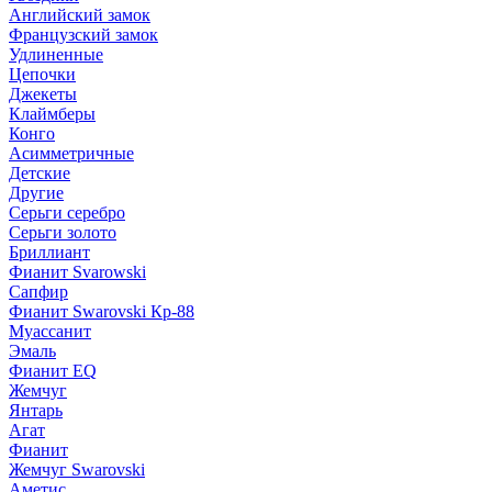
Английский замок
Французский замок
Удлиненные
Цепочки
Джекеты
Клаймберы
Конго
Асимметричные
Детские
Другие
Серьги серебро
Серьги золото
Бриллиант
Фианит Svarowski
Сапфир
Фианит Swarovski Кр-88
Муассанит
Эмаль
Фианит EQ
Жемчуг
Янтарь
Агат
Фианит
Жемчуг Swarovski
Аметис