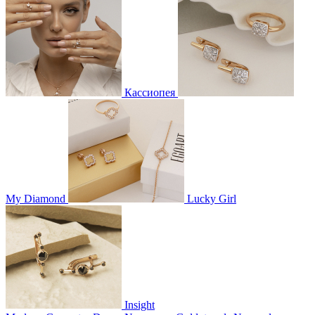
Кассиопея
My Diamond
Lucky Girl
Insight