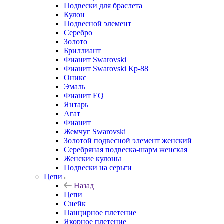
Подвески для браслета
Кулон
Подвесной элемент
Серебро
Золото
Бриллиант
Фианит Swarovski
Фианит Swarovski Кр-88
Оникс
Эмаль
Фианит EQ
Янтарь
Агат
Фианит
Жемчуг Swarovski
Золотой подвесной элемент женcкий
Серебряная подвеска-шарм женская
Женские кулоны
Подвески на серьги
Цепи
Назад
Цепи
Снейк
Панцирное плетение
Якорное плетение