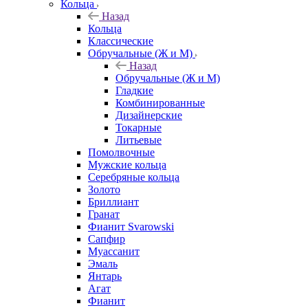
Кольца
Назад
Кольца
Классические
Обручальные (Ж и М)
Назад
Обручальные (Ж и М)
Гладкие
Комбинированные
Дизайнерские
Токарные
Литьевые
Помолвочные
Мужские кольца
Серебряные кольца
Золото
Бриллиант
Гранат
Фианит Svarowski
Сапфир
Муассанит
Эмаль
Янтарь
Агат
Фианит