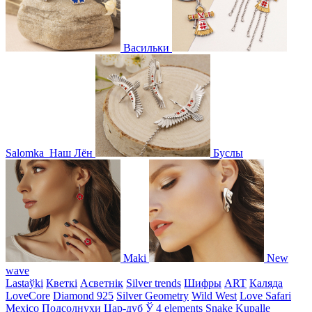
Васильки
Salomka
Наш Лён
Буслы
Maki
New
wave
Lastaўki
Кветкі
Асветнiк
Silver trends
Шифры
ART
Каляда
LoveCore
Diamond 925
Silver Geometry
Wild West
Love Safari
Mexico
Подсолнухи
Цар-дуб
Ў
4 elements
Snake
Kupalle