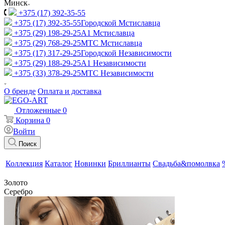
Минск
+375 (17) 392-35-55
+375 (17) 392-35-55
Городской Мстиславца
+375 (29) 198-29-25
A1 Мстиславца
+375 (29) 768-29-25
МТС Мстиславца
+375 (17) 317-29-25
Городской Независимости
+375 (29) 188-29-25
A1 Независимости
+375 (33) 378-29-25
МТС Независимости
О бренде
Оплата и доставка
Отложенные
0
Корзина
0
Войти
Поиск
Коллекция
Каталог
Новинки
Бриллианты
Свадьба&помолвка
Золото
Серебро