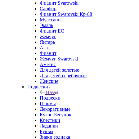
Фианит Svarowski
Сапфир
Фианит Swarovski Кр-88
Муассанит
Эмаль
Фианит EQ
Жемчуг
Янтарь
Агат
Фианит
Жемчуг Swarovski
Аметис
Для детей золотые
Для детей серебряные
Женские
Подвески
Назад
Подвески
Шармы
Декоративные
Кулон Бегунок
Крестики
Ладанки
Буквы
Знаки зодиака