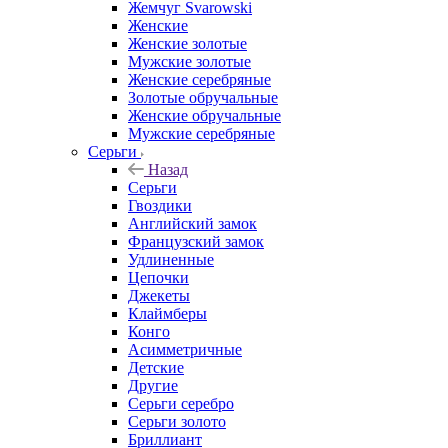
Жемчуг Svarowski
Женские
Женские золотые
Мужские золотые
Женские серебряные
Золотые обручальные
Женские обручальные
Мужские серебряные
Серьги
Назад
Серьги
Гвоздики
Английский замок
Французский замок
Удлиненные
Цепочки
Джекеты
Клаймберы
Конго
Асимметричные
Детские
Другие
Серьги серебро
Серьги золото
Бриллиант