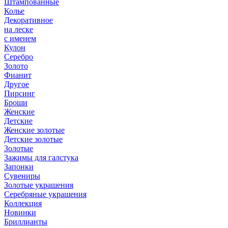
Штампованные
Колье
Декоративное
на леске
с именем
Кулон
Серебро
Золото
Фианит
Другое
Пирсинг
Броши
Женские
Детские
Женские золотые
Детские золотые
Золотые
Зажимы для галстука
Запонки
Сувениры
Золотые украшения
Серебряные украшения
Коллекция
Новинки
Бриллианты