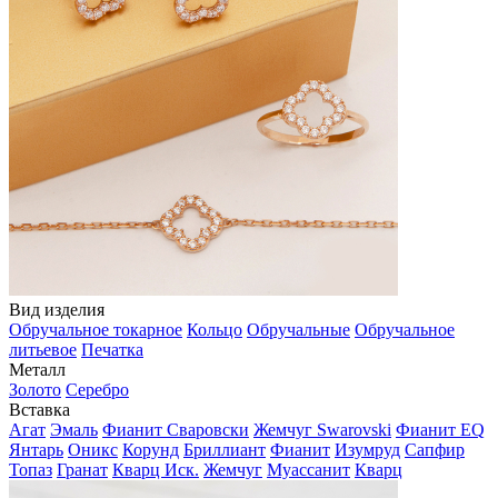
Вид изделия
Обручальное токарное
Кольцо
Обручальные
Обручальное
литьевое
Печатка
Металл
Золото
Серебро
Вставка
Агат
Эмаль
Фианит Сваровски
Жемчуг Swarovski
Фианит EQ
Янтарь
Оникс
Корунд
Бриллиант
Фианит
Изумруд
Сапфир
Топаз
Гранат
Кварц Иск.
Жемчуг
Муассанит
Кварц