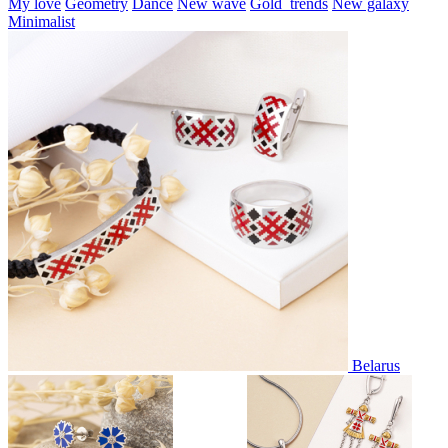
My love
Geometry
Dance
New wave
Gold_trends
New galaxy
Minimalist
Belarus