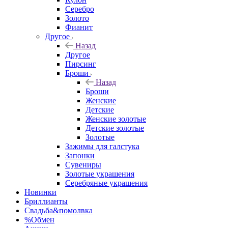
Серебро
Золото
Фианит
Другое
Назад
Другое
Пирсинг
Броши
Назад
Броши
Женские
Детские
Женские золотые
Детские золотые
Золотые
Зажимы для галстука
Запонки
Сувениры
Золотые украшения
Серебряные украшения
Новинки
Бриллианты
Свадьба&помолвка
%Обмен