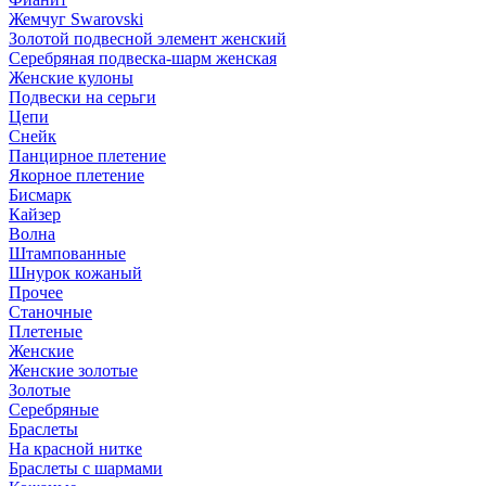
Жемчуг Swarovski
Золотой подвесной элемент женcкий
Серебряная подвеска-шарм женская
Женские кулоны
Подвески на серьги
Цепи
Снейк
Панцирное плетение
Якорное плетение
Бисмарк
Кайзер
Волна
Штампованные
Шнурок кожаный
Прочее
Станочные
Плетеные
Женские
Женские золотые
Золотые
Серебряные
Браслеты
На красной нитке
Браслеты с шармами