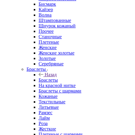
Бисмарк
Кайзер
Волна
Штампованные
Шнурок кожаный
Прочее
Станочные
Плетеные
Женские
Женские золотые
Золотые
Серебряные
Браслеты
Назад
Браслеты
На красной нитке
Браслеты с шармами
Кожаные
Текстильные
Литьевые
Рамзес
Лайм
Роза
Жесткие
Плетеные с шармами