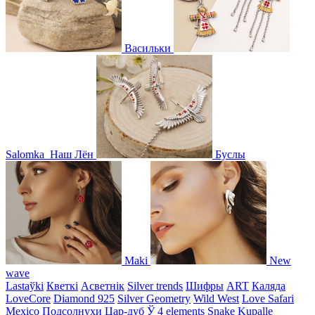
Васильки
Salomka
Наш Лён
Буслы
Maki
New
wave
Lastaўki
Кветкі
Асветнiк
Silver trends
Шифры
ART
Каляда
LoveCore
Diamond 925
Silver Geometry
Wild West
Love Safari
Mexico
Подсолнухи
Цар-дуб
Ў
4 elements
Snake
Kupalle