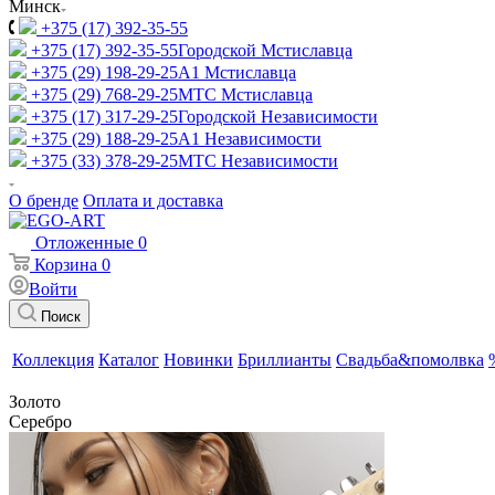
Минск
+375 (17) 392-35-55
+375 (17) 392-35-55
Городской Мстиславца
+375 (29) 198-29-25
A1 Мстиславца
+375 (29) 768-29-25
МТС Мстиславца
+375 (17) 317-29-25
Городской Независимости
+375 (29) 188-29-25
A1 Независимости
+375 (33) 378-29-25
МТС Независимости
О бренде
Оплата и доставка
Отложенные
0
Корзина
0
Войти
Поиск
Коллекция
Каталог
Новинки
Бриллианты
Свадьба&помолвка
Золото
Серебро