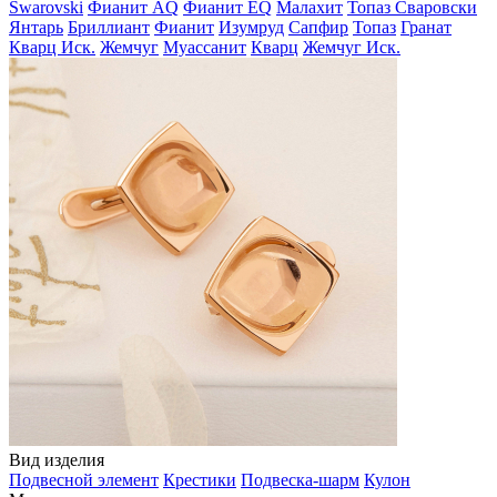
Swarovski
Фианит AQ
Фианит EQ
Малахит
Топаз Сваровски
Янтарь
Бриллиант
Фианит
Изумруд
Сапфир
Топаз
Гранат
Кварц Иск.
Жемчуг
Муассанит
Кварц
Жемчуг Иск.
Вид изделия
Подвесной элемент
Крестики
Подвеска-шарм
Кулон