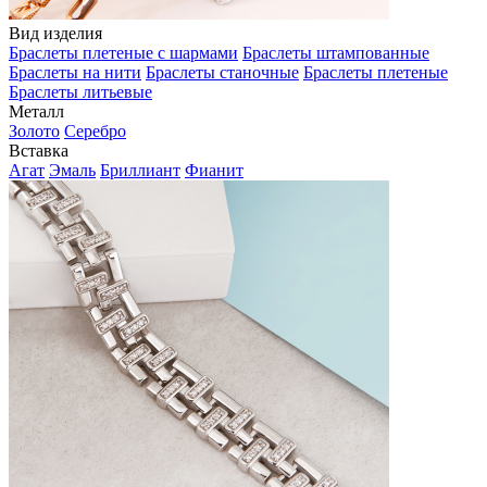
Вид изделия
Браслеты плетеные с шармами
Браслеты штампованные
Браслеты на нити
Браслеты станочные
Браслеты плетеные
Браслеты литьевые
Металл
Золото
Серебро
Вставка
Агат
Эмаль
Бриллиант
Фианит