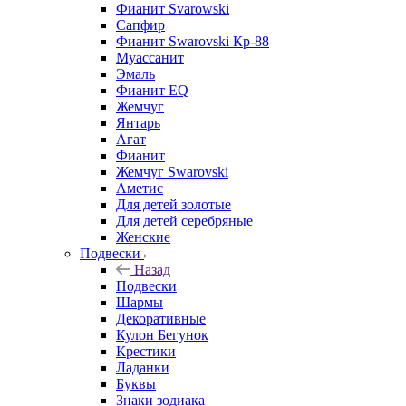
Фианит Svarowski
Сапфир
Фианит Swarovski Кр-88
Муассанит
Эмаль
Фианит EQ
Жемчуг
Янтарь
Агат
Фианит
Жемчуг Swarovski
Аметис
Для детей золотые
Для детей серебряные
Женские
Подвески
Назад
Подвески
Шармы
Декоративные
Кулон Бегунок
Крестики
Ладанки
Буквы
Знаки зодиака