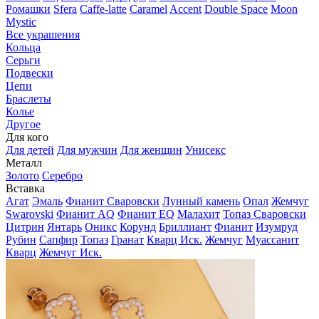
Ромашки
Sfera
Caffe-latte
Caramel
Accent
Double Space
Moon
Mystic
Все украшения
Кольца
Серьги
Подвески
Цепи
Браслеты
Колье
Другое
Для кого
Для детей
Для мужчин
Для женщин
Унисекс
Металл
Золото
Серебро
Вставка
Агат
Эмаль
Фианит Сваровски
Лунный камень
Опал
Жемчуг
Swarovski
Фианит AQ
Фианит EQ
Малахит
Топаз Сваровски
Цитрин
Янтарь
Оникс
Корунд
Бриллиант
Фианит
Изумруд
Рубин
Сапфир
Топаз
Гранат
Кварц Иск.
Жемчуг
Муассанит
Кварц
Жемчуг Иск.