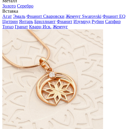
Металл
Золото
Серебро
Вставка
Агат
Эмаль
Фианит Сваровски
Жемчуг Swarovski
Фианит EQ
Цитрин
Янтарь
Бриллиант
Фианит
Изумруд
Рубин
Сапфир
Топаз
Гранат
Кварц Иск.
Жемчуг