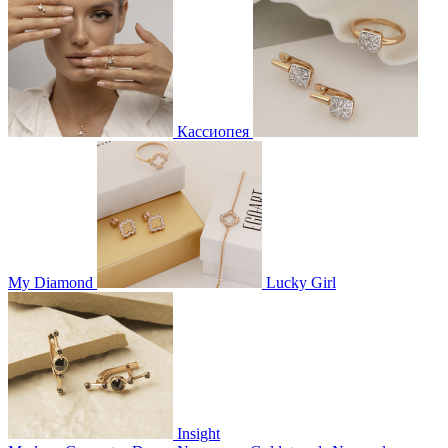
Кассиопея
My Diamond
Lucky Girl
Insight