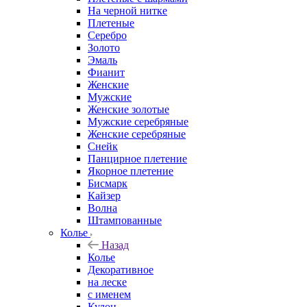
На черной нитке
Плетеные
Серебро
Золото
Эмаль
Фианит
Женские
Мужские
Женские золотые
Мужские серебряные
Женские серебряные
Снейк
Панцирное плетение
Якорное плетение
Бисмарк
Кайзер
Волна
Штампованные
Колье
Назад
Колье
Декоративное
на леске
с именем
Кулон