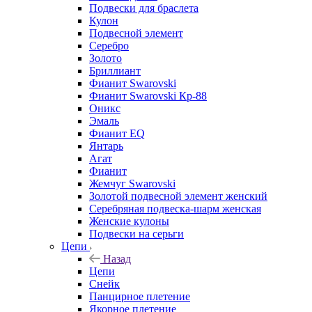
Подвески для браслета
Кулон
Подвесной элемент
Серебро
Золото
Бриллиант
Фианит Swarovski
Фианит Swarovski Кр-88
Оникс
Эмаль
Фианит EQ
Янтарь
Агат
Фианит
Жемчуг Swarovski
Золотой подвесной элемент женcкий
Серебряная подвеска-шарм женская
Женские кулоны
Подвески на серьги
Цепи
Назад
Цепи
Снейк
Панцирное плетение
Якорное плетение