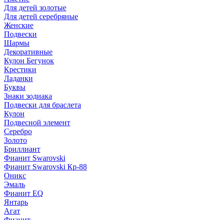
Для детей золотые
Для детей серебряные
Женские
Подвески
Шармы
Декоративные
Кулон Бегунок
Крестики
Ладанки
Буквы
Знаки зодиака
Подвески для браслета
Кулон
Подвесной элемент
Серебро
Золото
Бриллиант
Фианит Swarovski
Фианит Swarovski Кр-88
Оникс
Эмаль
Фианит EQ
Янтарь
Агат
Фианит