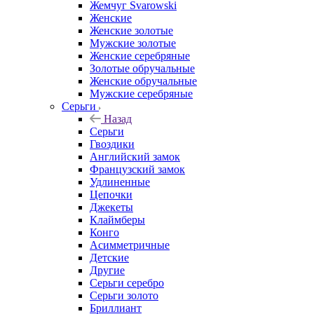
Жемчуг Svarowski
Женские
Женские золотые
Мужские золотые
Женские серебряные
Золотые обручальные
Женские обручальные
Мужские серебряные
Серьги
Назад
Серьги
Гвоздики
Английский замок
Французский замок
Удлиненные
Цепочки
Джекеты
Клаймберы
Конго
Асимметричные
Детские
Другие
Серьги серебро
Серьги золото
Бриллиант