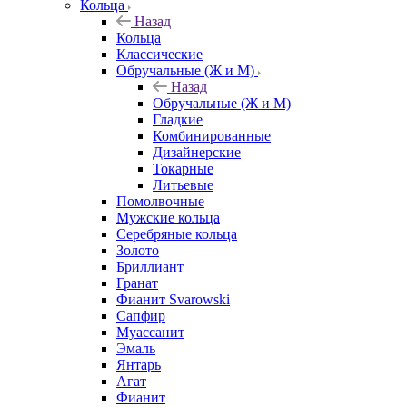
Кольца
Назад
Кольца
Классические
Обручальные (Ж и М)
Назад
Обручальные (Ж и М)
Гладкие
Комбинированные
Дизайнерские
Токарные
Литьевые
Помолвочные
Мужские кольца
Серебряные кольца
Золото
Бриллиант
Гранат
Фианит Svarowski
Сапфир
Муассанит
Эмаль
Янтарь
Агат
Фианит