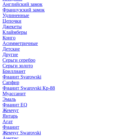
Английский замок
Французский замок
Удлиненные
Цепочки
Джекеты
Клаймберы
Конго
Асимметричные
Детские
Другие
Серьги серебро
Серьги золото
Бриллиант
Фианит Svarowski
Сапфир
Фианит Swarovski Кр-88
Муассанит
Эмаль
Фианит EQ
Жемчуг
Янтарь
Агат
Фианит
Жемчуг Swarovski
Аметис