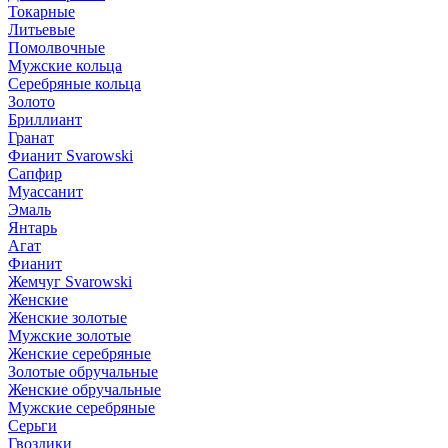
Токарные
Литьевые
Помолвочные
Мужские кольца
Серебряные кольца
Золото
Бриллиант
Гранат
Фианит Svarowski
Сапфир
Муассанит
Эмаль
Янтарь
Агат
Фианит
Жемчуг Svarowski
Женские
Женские золотые
Мужские золотые
Женские серебряные
Золотые обручальные
Женские обручальные
Мужские серебряные
Серьги
Гвоздики