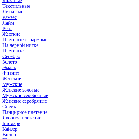
Кожаные
Текстильные
Литьевые
Рамзес
Лайм
Роза
Жесткие
Плетеные с шармами
На черной нитке
Плетеные
Серебро
Золото
Эмаль
Фианит
Женские
Мужские
Женские золотые
Мужские серебряные
Женские серебряные
Снейк
Панцирное плетение
Якорное плетение
Бисмарк
Кайзер
Волна