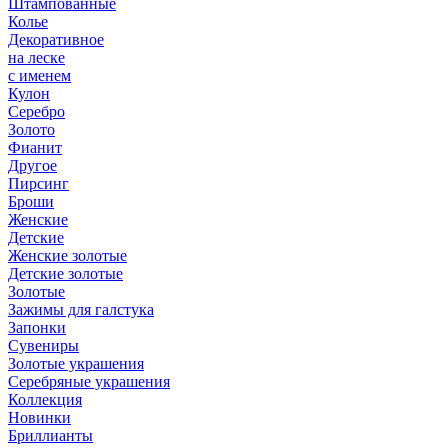
Штампованные
Колье
Декоративное
на леске
с именем
Кулон
Серебро
Золото
Фианит
Другое
Пирсинг
Броши
Женские
Детские
Женские золотые
Детские золотые
Золотые
Зажимы для галстука
Запонки
Сувениры
Золотые украшения
Серебряные украшения
Коллекция
Новинки
Бриллианты