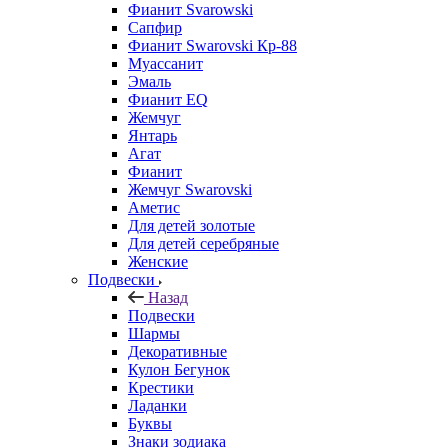
Фианит Svarowski
Сапфир
Фианит Swarovski Кр-88
Муассанит
Эмаль
Фианит EQ
Жемчуг
Янтарь
Агат
Фианит
Жемчуг Swarovski
Аметис
Для детей золотые
Для детей серебряные
Женские
Подвески
Назад
Подвески
Шармы
Декоративные
Кулон Бегунок
Крестики
Ладанки
Буквы
Знаки зодиака