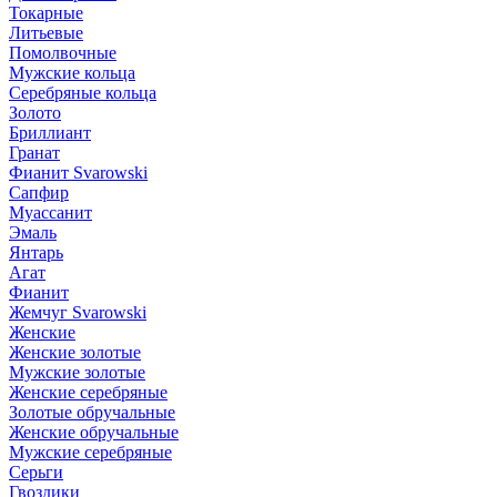
Токарные
Литьевые
Помолвочные
Мужские кольца
Серебряные кольца
Золото
Бриллиант
Гранат
Фианит Svarowski
Сапфир
Муассанит
Эмаль
Янтарь
Агат
Фианит
Жемчуг Svarowski
Женские
Женские золотые
Мужские золотые
Женские серебряные
Золотые обручальные
Женские обручальные
Мужские серебряные
Серьги
Гвоздики