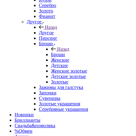
Серебро
Золото
Фианит
Другое
Назад
Другое
Пирсинг
Броши
Назад
Броши
Женские
Детские
Женские золотые
Детские золотые
Золотые
Зажимы для галстука
Запонки
Сувениры
Золотые украшения
Серебряные украшения
Новинки
Бриллианты
Свадьба&помолвка
%Обмен