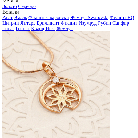
Металл
Золото
Серебро
Вставка
Агат
Эмаль
Фианит Сваровски
Жемчуг Swarovski
Фианит EQ
Цитрин
Янтарь
Бриллиант
Фианит
Изумруд
Рубин
Сапфир
Топаз
Гранат
Кварц Иск.
Жемчуг