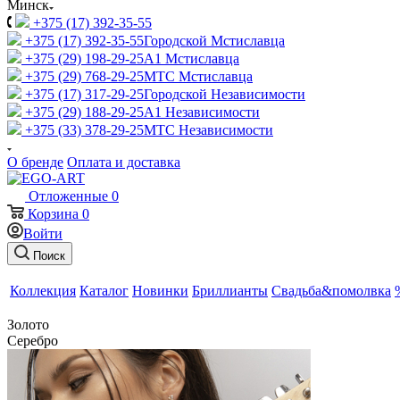
Минск
+375 (17) 392-35-55
+375 (17) 392-35-55
Городской Мстиславца
+375 (29) 198-29-25
A1 Мстиславца
+375 (29) 768-29-25
МТС Мстиславца
+375 (17) 317-29-25
Городской Независимости
+375 (29) 188-29-25
A1 Независимости
+375 (33) 378-29-25
МТС Независимости
О бренде
Оплата и доставка
Отложенные
0
Корзина
0
Войти
Поиск
Коллекция
Каталог
Новинки
Бриллианты
Свадьба&помолвка
Золото
Серебро