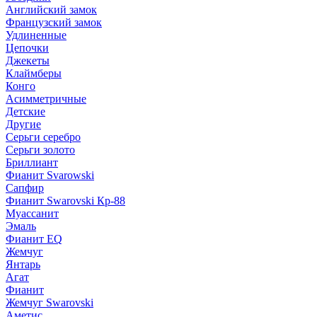
Английский замок
Французский замок
Удлиненные
Цепочки
Джекеты
Клаймберы
Конго
Асимметричные
Детские
Другие
Серьги серебро
Серьги золото
Бриллиант
Фианит Svarowski
Сапфир
Фианит Swarovski Кр-88
Муассанит
Эмаль
Фианит EQ
Жемчуг
Янтарь
Агат
Фианит
Жемчуг Swarovski
Аметис