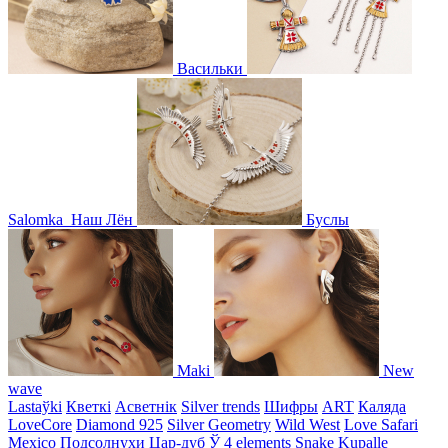
Васильки
Salomka
Наш Лён
Буслы
Maki
New
wave
Lastaўki
Кветкі
Асветнiк
Silver trends
Шифры
ART
Каляда
LoveCore
Diamond 925
Silver Geometry
Wild West
Love Safari
Mexico
Подсолнухи
Цар-дуб
Ў
4 elements
Snake
Kupalle