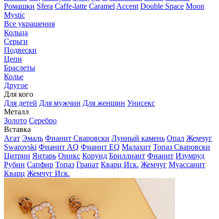
Ромашки
Sfera
Caffe-latte
Caramel
Accent
Double Space
Moon
Mystic
Все украшения
Кольца
Серьги
Подвески
Цепи
Браслеты
Колье
Другое
Для кого
Для детей
Для мужчин
Для женщин
Унисекс
Металл
Золото
Серебро
Вставка
Агат
Эмаль
Фианит Сваровски
Лунный камень
Опал
Жемчуг
Swarovski
Фианит AQ
Фианит EQ
Малахит
Топаз Сваровски
Цитрин
Янтарь
Оникс
Корунд
Бриллиант
Фианит
Изумруд
Рубин
Сапфир
Топаз
Гранат
Кварц Иск.
Жемчуг
Муассанит
Кварц
Жемчуг Иск.