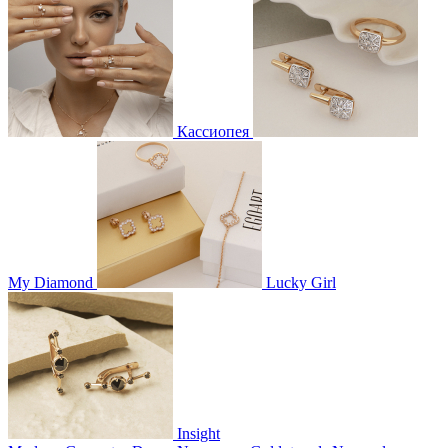
Кассиопея
My Diamond
Lucky Girl
Insight