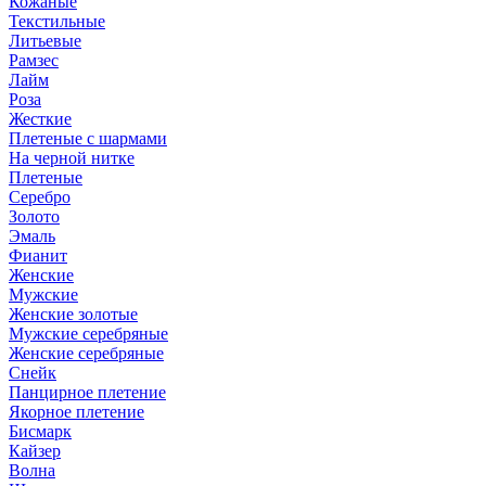
Кожаные
Текстильные
Литьевые
Рамзес
Лайм
Роза
Жесткие
Плетеные с шармами
На черной нитке
Плетеные
Серебро
Золото
Эмаль
Фианит
Женские
Мужские
Женские золотые
Мужские серебряные
Женские серебряные
Снейк
Панцирное плетение
Якорное плетение
Бисмарк
Кайзер
Волна