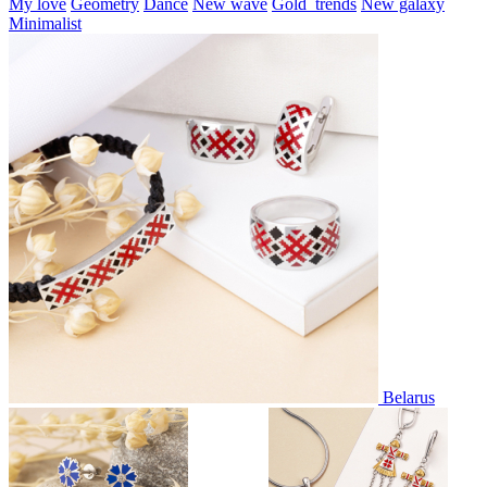
My love
Geometry
Dance
New wave
Gold_trends
New galaxy
Minimalist
Belarus