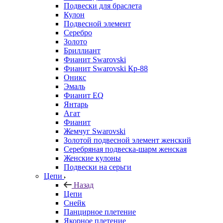
Подвески для браслета
Кулон
Подвесной элемент
Серебро
Золото
Бриллиант
Фианит Swarovski
Фианит Swarovski Кр-88
Оникс
Эмаль
Фианит EQ
Янтарь
Агат
Фианит
Жемчуг Swarovski
Золотой подвесной элемент женcкий
Серебряная подвеска-шарм женская
Женские кулоны
Подвески на серьги
Цепи
Назад
Цепи
Снейк
Панцирное плетение
Якорное плетение