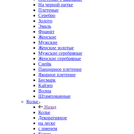
На черной нитке
Плетеные
Серебро
Золото
Эмаль
Фианит
Женские
Мужские
Женские золотые
Мужские серебряные
Женские серебряные
Снейк
Панцирное плетение
Якорное плетение
Бисмарк
Кайзер
Волна
Штампованные
Колье
Назад
Колье
Декоративное
на леске
с именем
Кулон