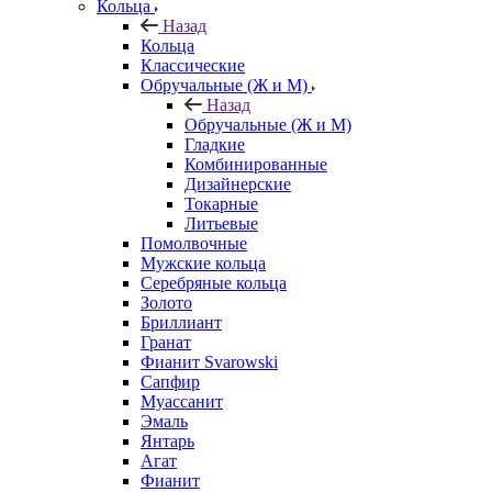
Кольца
Назад
Кольца
Классические
Обручальные (Ж и М)
Назад
Обручальные (Ж и М)
Гладкие
Комбинированные
Дизайнерские
Токарные
Литьевые
Помолвочные
Мужские кольца
Серебряные кольца
Золото
Бриллиант
Гранат
Фианит Svarowski
Сапфир
Муассанит
Эмаль
Янтарь
Агат
Фианит