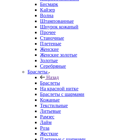
Бисмарк
Кайзер
Волна
Штампованные
Шнурок кожаный
Прочее
Станочные
Плетеные
Женские
Женские золотые
Золотые
Серебряные
Браслеты
Назад
Браслеты
На красной нитке
Браслеты с шармами
Кожаные
Текстильные
Литьевые
Рамзес
Лайм
Роза
Жесткие
Плетеные с шармами