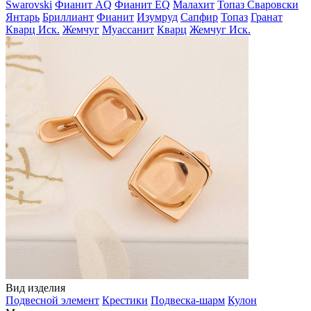
Swarovski
Фианит AQ
Фианит EQ
Малахит
Топаз Сваровски
Янтарь
Бриллиант
Фианит
Изумруд
Сапфир
Топаз
Гранат
Кварц Иск.
Жемчуг
Муассанит
Кварц
Жемчуг Иск.
Вид изделия
Подвесной элемент
Крестики
Подвеска-шарм
Кулон