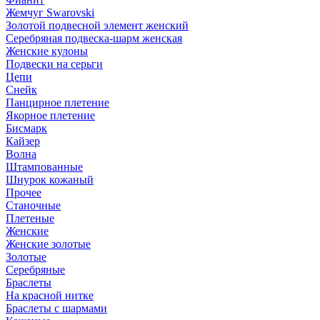
Жемчуг Swarovski
Золотой подвесной элемент женcкий
Серебряная подвеска-шарм женская
Женские кулоны
Подвески на серьги
Цепи
Снейк
Панцирное плетение
Якорное плетение
Бисмарк
Кайзер
Волна
Штампованные
Шнурок кожаный
Прочее
Станочные
Плетеные
Женские
Женские золотые
Золотые
Серебряные
Браслеты
На красной нитке
Браслеты с шармами