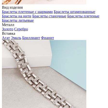
Вид изделия
Браслеты плетеные с шармами
Браслеты штампованные
Браслеты на нити
Браслеты станочные
Браслеты плетеные
Браслеты литьевые
Металл
Золото
Серебро
Вставка
Агат
Эмаль
Бриллиант
Фианит