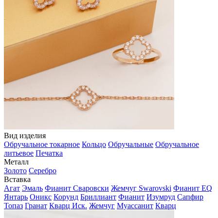
Вид изделия
Обручальное токарное
Кольцо
Обручальные
Обручальное
литьевое
Печатка
Металл
Золото
Серебро
Вставка
Агат
Эмаль
Фианит Сваровски
Жемчуг Swarovski
Фианит EQ
Янтарь
Оникс
Корунд
Бриллиант
Фианит
Изумруд
Сапфир
Топаз
Гранат
Кварц Иск.
Жемчуг
Муассанит
Кварц