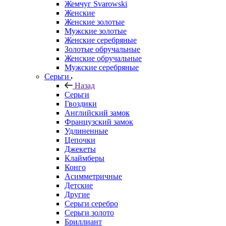
Жемчуг Svarowski
Женские
Женские золотые
Мужские золотые
Женские серебряные
Золотые обручальные
Женские обручальные
Мужские серебряные
Серьги
Назад
Серьги
Гвоздики
Английский замок
Французский замок
Удлиненные
Цепочки
Джекеты
Клаймберы
Конго
Асимметричные
Детские
Другие
Серьги серебро
Серьги золото
Бриллиант