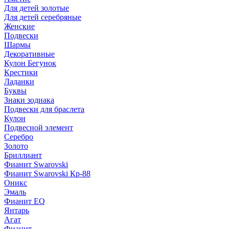
Для детей золотые
Для детей серебряные
Женские
Подвески
Шармы
Декоративные
Кулон Бегунок
Крестики
Ладанки
Буквы
Знаки зодиака
Подвески для браслета
Кулон
Подвесной элемент
Серебро
Золото
Бриллиант
Фианит Swarovski
Фианит Swarovski Кр-88
Оникс
Эмаль
Фианит EQ
Янтарь
Агат
Фианит