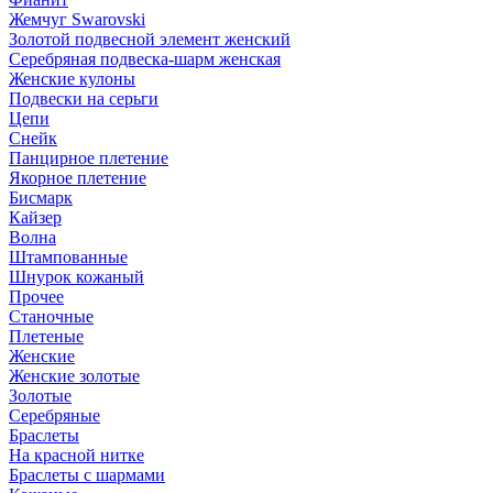
Жемчуг Swarovski
Золотой подвесной элемент женcкий
Серебряная подвеска-шарм женская
Женские кулоны
Подвески на серьги
Цепи
Снейк
Панцирное плетение
Якорное плетение
Бисмарк
Кайзер
Волна
Штампованные
Шнурок кожаный
Прочее
Станочные
Плетеные
Женские
Женские золотые
Золотые
Серебряные
Браслеты
На красной нитке
Браслеты с шармами