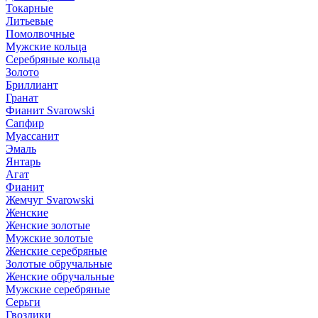
Токарные
Литьевые
Помолвочные
Мужские кольца
Серебряные кольца
Золото
Бриллиант
Гранат
Фианит Svarowski
Сапфир
Муассанит
Эмаль
Янтарь
Агат
Фианит
Жемчуг Svarowski
Женские
Женские золотые
Мужские золотые
Женские серебряные
Золотые обручальные
Женские обручальные
Мужские серебряные
Серьги
Гвоздики