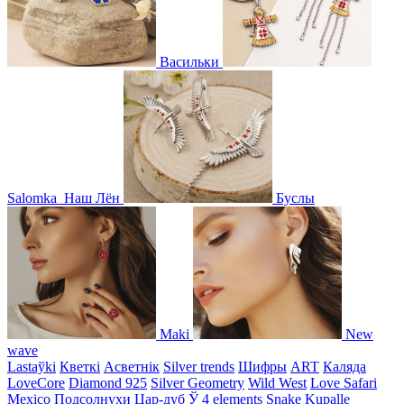
Васильки
Salomka
Наш Лён
Буслы
Maki
New
wave
Lastaўki
Кветкі
Асветнiк
Silver trends
Шифры
ART
Каляда
LoveCore
Diamond 925
Silver Geometry
Wild West
Love Safari
Mexico
Подсолнухи
Цар-дуб
Ў
4 elements
Snake
Kupalle