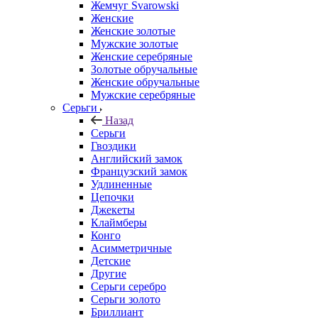
Жемчуг Svarowski
Женские
Женские золотые
Мужские золотые
Женские серебряные
Золотые обручальные
Женские обручальные
Мужские серебряные
Серьги
Назад
Серьги
Гвоздики
Английский замок
Французский замок
Удлиненные
Цепочки
Джекеты
Клаймберы
Конго
Асимметричные
Детские
Другие
Серьги серебро
Серьги золото
Бриллиант