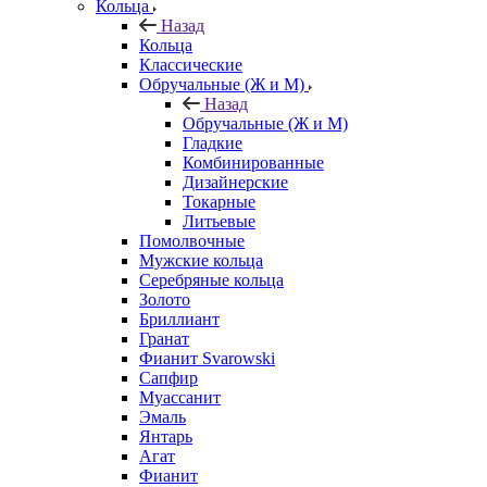
Кольца
Назад
Кольца
Классические
Обручальные (Ж и М)
Назад
Обручальные (Ж и М)
Гладкие
Комбинированные
Дизайнерские
Токарные
Литьевые
Помолвочные
Мужские кольца
Серебряные кольца
Золото
Бриллиант
Гранат
Фианит Svarowski
Сапфир
Муассанит
Эмаль
Янтарь
Агат
Фианит