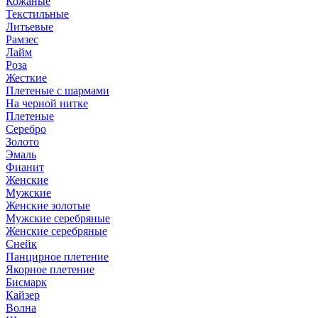
Кожаные
Текстильные
Литьевые
Рамзес
Лайм
Роза
Жесткие
Плетеные с шармами
На черной нитке
Плетеные
Серебро
Золото
Эмаль
Фианит
Женские
Мужские
Женские золотые
Мужские серебряные
Женские серебряные
Снейк
Панцирное плетение
Якорное плетение
Бисмарк
Кайзер
Волна