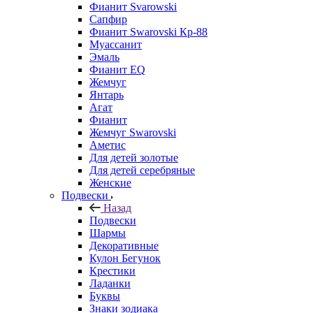
Фианит Svarowski
Сапфир
Фианит Swarovski Кр-88
Муассанит
Эмаль
Фианит EQ
Жемчуг
Янтарь
Агат
Фианит
Жемчуг Swarovski
Аметис
Для детей золотые
Для детей серебряные
Женские
Подвески
Назад
Подвески
Шармы
Декоративные
Кулон Бегунок
Крестики
Ладанки
Буквы
Знаки зодиака