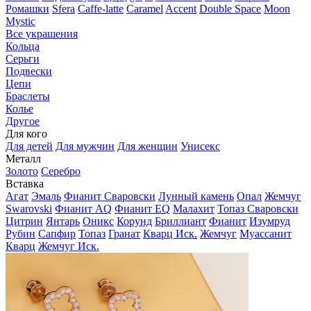
Ромашки
Sfera
Caffe-latte
Caramel
Accent
Double Space
Moon
Mystic
Все украшения
Кольца
Серьги
Подвески
Цепи
Браслеты
Колье
Другое
Для кого
Для детей
Для мужчин
Для женщин
Унисекс
Металл
Золото
Серебро
Вставка
Агат
Эмаль
Фианит Сваровски
Лунный камень
Опал
Жемчуг
Swarovski
Фианит AQ
Фианит EQ
Малахит
Топаз Сваровски
Цитрин
Янтарь
Оникс
Корунд
Бриллиант
Фианит
Изумруд
Рубин
Сапфир
Топаз
Гранат
Кварц Иск.
Жемчуг
Муассанит
Кварц
Жемчуг Иск.