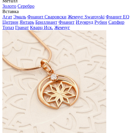
Металл
Золото
Серебро
Вставка
Агат
Эмаль
Фианит Сваровски
Жемчуг Swarovski
Фианит EQ
Цитрин
Янтарь
Бриллиант
Фианит
Изумруд
Рубин
Сапфир
Топаз
Гранат
Кварц Иск.
Жемчуг