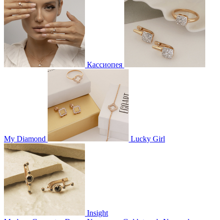
Кассиопея
My Diamond
Lucky Girl
Insight