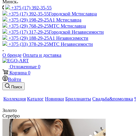
Минск
+375 (17) 392-35-55
+375 (17) 392-35-55
Городской Мстиславца
+375 (29) 198-29-25
A1 Мстиславца
+375 (29) 768-29-25
МТС Мстиславца
+375 (17) 317-29-25
Городской Независимости
+375 (29) 188-29-25
A1 Независимости
+375 (33) 378-29-25
МТС Независимости
О бренде
Оплата и доставка
Отложенные
0
Корзина
0
Войти
Поиск
Коллекция
Каталог
Новинки
Бриллианты
Свадьба&помолвка
Золото
Серебро