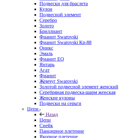
Подвески для браслета
Кулон
Подвесной элемент
Серебро
Золото
Бриллиант
Фианит Swarovski
Фианит Swarovski Кр-88
Оникс
Эмаль
Фианит EQ
Янтарь
Агат
Фианит
Жемчуг Swarovski
Золотой подвесной элемент женcкий
Серебряная подвеска-шарм женская
Женские кулоны
Подвески на серьги
Цепи
Назад
Цепи
Снейк
Панцирное плетение
Якорное плетение