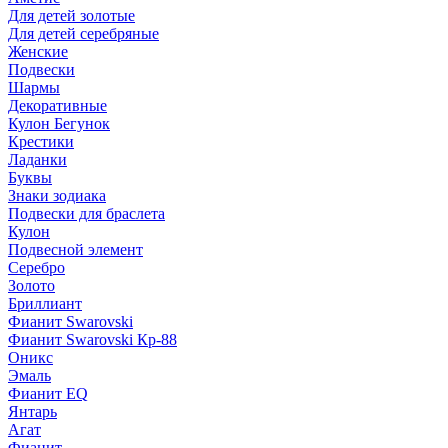
Для детей золотые
Для детей серебряные
Женские
Подвески
Шармы
Декоративные
Кулон Бегунок
Крестики
Ладанки
Буквы
Знаки зодиака
Подвески для браслета
Кулон
Подвесной элемент
Серебро
Золото
Бриллиант
Фианит Swarovski
Фианит Swarovski Кр-88
Оникс
Эмаль
Фианит EQ
Янтарь
Агат
Фианит