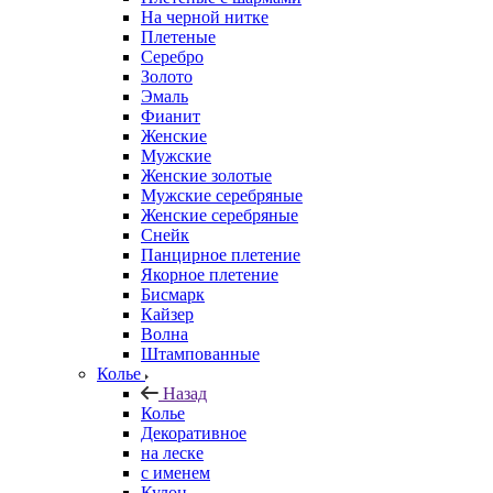
На черной нитке
Плетеные
Серебро
Золото
Эмаль
Фианит
Женские
Мужские
Женские золотые
Мужские серебряные
Женские серебряные
Снейк
Панцирное плетение
Якорное плетение
Бисмарк
Кайзер
Волна
Штампованные
Колье
Назад
Колье
Декоративное
на леске
с именем
Кулон