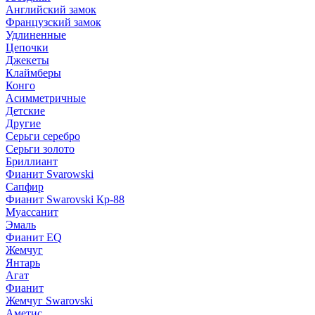
Английский замок
Французский замок
Удлиненные
Цепочки
Джекеты
Клаймберы
Конго
Асимметричные
Детские
Другие
Серьги серебро
Серьги золото
Бриллиант
Фианит Svarowski
Сапфир
Фианит Swarovski Кр-88
Муассанит
Эмаль
Фианит EQ
Жемчуг
Янтарь
Агат
Фианит
Жемчуг Swarovski
Аметис