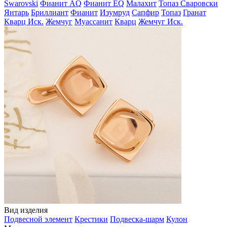
Swarovski
Фианит AQ
Фианит EQ
Малахит
Топаз Сваровски
Янтарь
Бриллиант
Фианит
Изумруд
Сапфир
Топаз
Гранат
Кварц Иск.
Жемчуг
Муассанит
Кварц
Жемчуг Иск.
Вид изделия
Подвесной элемент
Крестики
Подвеска-шарм
Кулон