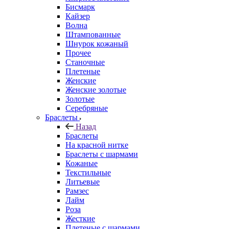
Бисмарк
Кайзер
Волна
Штампованные
Шнурок кожаный
Прочее
Станочные
Плетеные
Женские
Женские золотые
Золотые
Серебряные
Браслеты
Назад
Браслеты
На красной нитке
Браслеты с шармами
Кожаные
Текстильные
Литьевые
Рамзес
Лайм
Роза
Жесткие
Плетеные с шармами