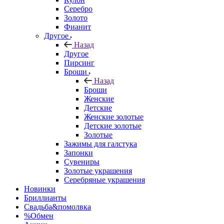
Серебро
Золото
Фианит
Другое
Назад
Другое
Пирсинг
Броши
Назад
Броши
Женские
Детские
Женские золотые
Детские золотые
Золотые
Зажимы для галстука
Запонки
Сувениры
Золотые украшения
Серебряные украшения
Новинки
Бриллианты
Свадьба&помолвка
%Обмен