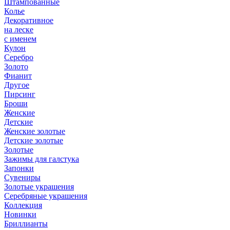
Штампованные
Колье
Декоративное
на леске
с именем
Кулон
Серебро
Золото
Фианит
Другое
Пирсинг
Броши
Женские
Детские
Женские золотые
Детские золотые
Золотые
Зажимы для галстука
Запонки
Сувениры
Золотые украшения
Серебряные украшения
Коллекция
Новинки
Бриллианты