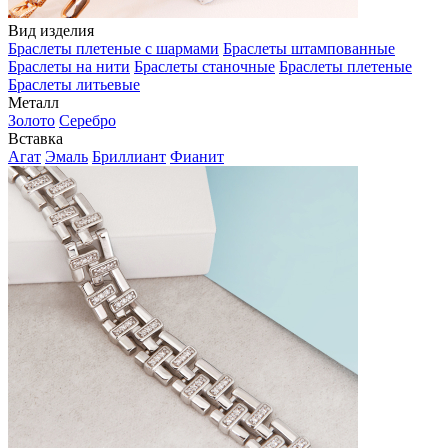
Вид изделия
Браслеты плетеные с шармами
Браслеты штампованные
Браслеты на нити
Браслеты станочные
Браслеты плетеные
Браслеты литьевые
Металл
Золото
Серебро
Вставка
Агат
Эмаль
Бриллиант
Фианит