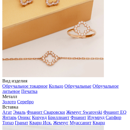
Вид изделия
Обручальное токарное
Кольцо
Обручальные
Обручальное
литьевое
Печатка
Металл
Золото
Серебро
Вставка
Агат
Эмаль
Фианит Сваровски
Жемчуг Swarovski
Фианит EQ
Янтарь
Оникс
Корунд
Бриллиант
Фианит
Изумруд
Сапфир
Топаз
Гранат
Кварц Иск.
Жемчуг
Муассанит
Кварц