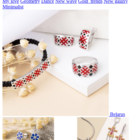
My love
Geometry
Dance
New wave
Gold_trends
New galaxy
Minimalist
Belarus