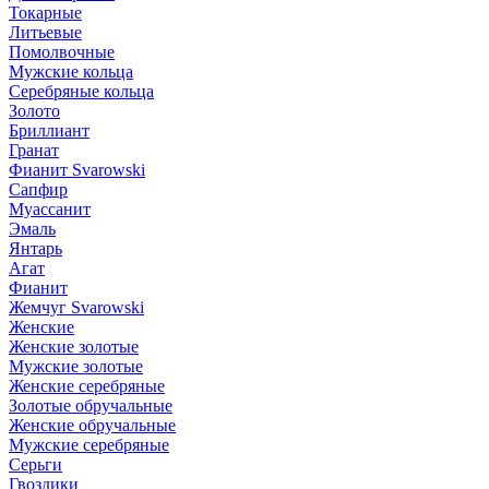
Токарные
Литьевые
Помолвочные
Мужские кольца
Серебряные кольца
Золото
Бриллиант
Гранат
Фианит Svarowski
Сапфир
Муассанит
Эмаль
Янтарь
Агат
Фианит
Жемчуг Svarowski
Женские
Женские золотые
Мужские золотые
Женские серебряные
Золотые обручальные
Женские обручальные
Мужские серебряные
Серьги
Гвоздики