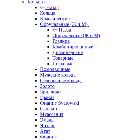
Кольца
Назад
Кольца
Классические
Обручальные (Ж и М)
Назад
Обручальные (Ж и М)
Гладкие
Комбинированные
Дизайнерские
Токарные
Литьевые
Помолвочные
Мужские кольца
Серебряные кольца
Золото
Бриллиант
Гранат
Фианит Svarowski
Сапфир
Муассанит
Эмаль
Янтарь
Агат
Фианит