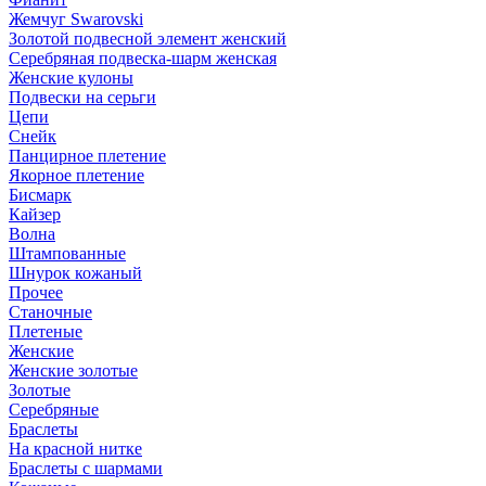
Жемчуг Swarovski
Золотой подвесной элемент женcкий
Серебряная подвеска-шарм женская
Женские кулоны
Подвески на серьги
Цепи
Снейк
Панцирное плетение
Якорное плетение
Бисмарк
Кайзер
Волна
Штампованные
Шнурок кожаный
Прочее
Станочные
Плетеные
Женские
Женские золотые
Золотые
Серебряные
Браслеты
На красной нитке
Браслеты с шармами