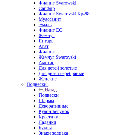
Фианит Svarowski
Сапфир
Фианит Swarovski Кр-88
Муассанит
Эмаль
Фианит EQ
Жемчуг
Янтарь
Агат
Фианит
Жемчуг Swarovski
Аметис
Для детей золотые
Для детей серебряные
Женские
Подвески
Назад
Подвески
Шармы
Декоративные
Кулон Бегунок
Крестики
Ладанки
Буквы
Знаки зодиака