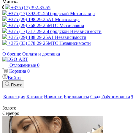
Минск
+375 (17) 392-35-55
+375 (17) 392-35-55
Городской Мстиславца
+375 (29) 198-29-25
A1 Мстиславца
+375 (29) 768-29-25
МТС Мстиславца
+375 (17) 317-29-25
Городской Независимости
+375 (29) 188-29-25
A1 Независимости
+375 (33) 378-29-25
МТС Независимости
О бренде
Оплата и доставка
Отложенные
0
Корзина
0
Войти
Поиск
Коллекция
Каталог
Новинки
Бриллианты
Свадьба&помолвка
Золото
Серебро