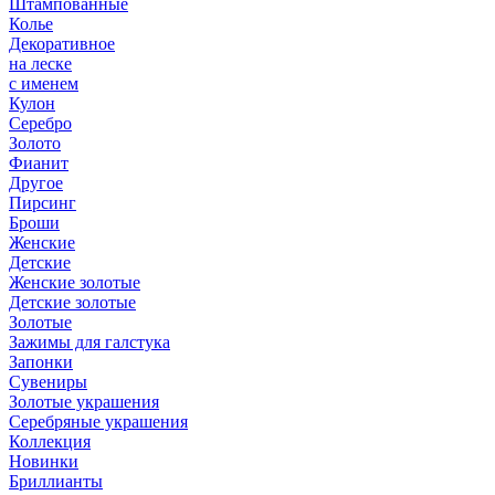
Штампованные
Колье
Декоративное
на леске
с именем
Кулон
Серебро
Золото
Фианит
Другое
Пирсинг
Броши
Женские
Детские
Женские золотые
Детские золотые
Золотые
Зажимы для галстука
Запонки
Сувениры
Золотые украшения
Серебряные украшения
Коллекция
Новинки
Бриллианты