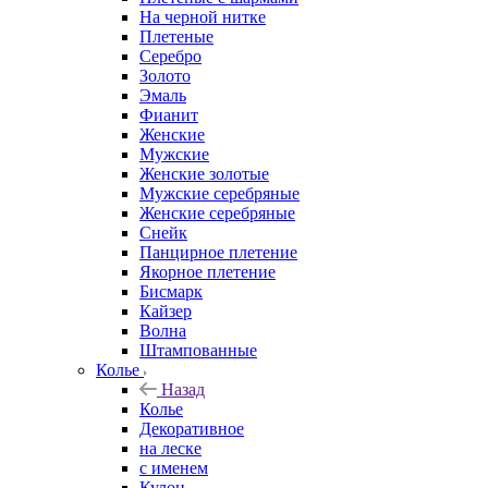
На черной нитке
Плетеные
Серебро
Золото
Эмаль
Фианит
Женские
Мужские
Женские золотые
Мужские серебряные
Женские серебряные
Снейк
Панцирное плетение
Якорное плетение
Бисмарк
Кайзер
Волна
Штампованные
Колье
Назад
Колье
Декоративное
на леске
с именем
Кулон