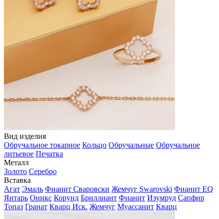
Вид изделия
Обручальное токарное
Кольцо
Обручальные
Обручальное
литьевое
Печатка
Металл
Золото
Серебро
Вставка
Агат
Эмаль
Фианит Сваровски
Жемчуг Swarovski
Фианит EQ
Янтарь
Оникс
Корунд
Бриллиант
Фианит
Изумруд
Сапфир
Топаз
Гранат
Кварц Иск.
Жемчуг
Муассанит
Кварц