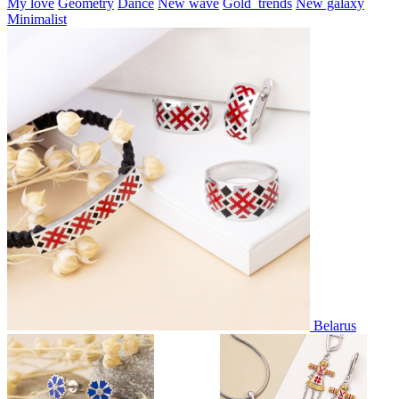
My love
Geometry
Dance
New wave
Gold_trends
New galaxy
Minimalist
Belarus