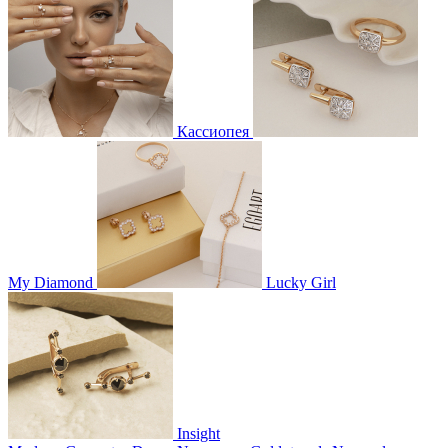
Кассиопея
My Diamond
Lucky Girl
Insight