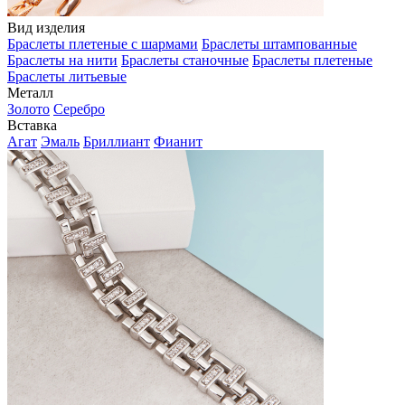
Вид изделия
Браслеты плетеные с шармами
Браслеты штампованные
Браслеты на нити
Браслеты станочные
Браслеты плетеные
Браслеты литьевые
Металл
Золото
Серебро
Вставка
Агат
Эмаль
Бриллиант
Фианит