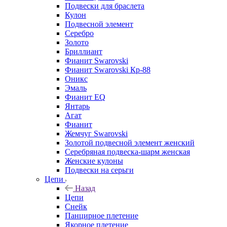
Подвески для браслета
Кулон
Подвесной элемент
Серебро
Золото
Бриллиант
Фианит Swarovski
Фианит Swarovski Кр-88
Оникс
Эмаль
Фианит EQ
Янтарь
Агат
Фианит
Жемчуг Swarovski
Золотой подвесной элемент женcкий
Серебряная подвеска-шарм женская
Женские кулоны
Подвески на серьги
Цепи
Назад
Цепи
Снейк
Панцирное плетение
Якорное плетение