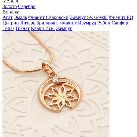
Металл
Золото
Серебро
Вставка
Агат
Эмаль
Фианит Сваровски
Жемчуг Swarovski
Фианит EQ
Цитрин
Янтарь
Бриллиант
Фианит
Изумруд
Рубин
Сапфир
Топаз
Гранат
Кварц Иск.
Жемчуг