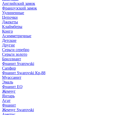
Английский замок
Французский замок
Удлиненные
Цепочки
Джекеты
Клаймберы
Конго
Асимметричные
Детские
Другие
Серьги серебро
Серьги золото
Бриллиант
Фианит Svarowski
Сапфир
Фианит Swarovski Кр-88
Муассанит
Эмаль
Фианит EQ
Жемчуг
Янтарь
Агат
Фианит
Жемчуг Swarovski
Аметис