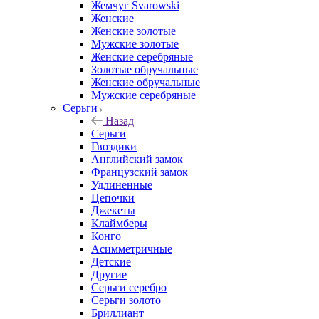
Жемчуг Svarowski
Женские
Женские золотые
Мужские золотые
Женские серебряные
Золотые обручальные
Женские обручальные
Мужские серебряные
Серьги
Назад
Серьги
Гвоздики
Английский замок
Французский замок
Удлиненные
Цепочки
Джекеты
Клаймберы
Конго
Асимметричные
Детские
Другие
Серьги серебро
Серьги золото
Бриллиант