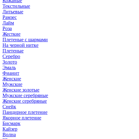
Кожаные
Текстильные
Литьевые
Рамзес
Лайм
Роза
Жесткие
Плетеные с шармами
На черной нитке
Плетеные
Серебро
Золото
Эмаль
Фианит
Женские
Мужские
Женские золотые
Мужские серебряные
Женские серебряные
Снейк
Панцирное плетение
Якорное плетение
Бисмарк
Кайзер
Волна