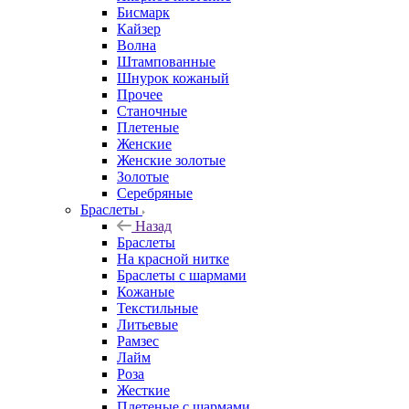
Бисмарк
Кайзер
Волна
Штампованные
Шнурок кожаный
Прочее
Станочные
Плетеные
Женские
Женские золотые
Золотые
Серебряные
Браслеты
Назад
Браслеты
На красной нитке
Браслеты с шармами
Кожаные
Текстильные
Литьевые
Рамзес
Лайм
Роза
Жесткие
Плетеные с шармами