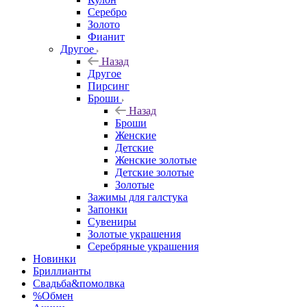
Серебро
Золото
Фианит
Другое
Назад
Другое
Пирсинг
Броши
Назад
Броши
Женские
Детские
Женские золотые
Детские золотые
Золотые
Зажимы для галстука
Запонки
Сувениры
Золотые украшения
Серебряные украшения
Новинки
Бриллианты
Свадьба&помолвка
%Обмен