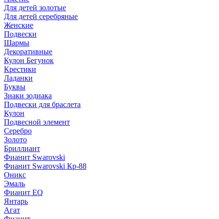
Для детей золотые
Для детей серебряные
Женские
Подвески
Шармы
Декоративные
Кулон Бегунок
Крестики
Ладанки
Буквы
Знаки зодиака
Подвески для браслета
Кулон
Подвесной элемент
Серебро
Золото
Бриллиант
Фианит Swarovski
Фианит Swarovski Кр-88
Оникс
Эмаль
Фианит EQ
Янтарь
Агат
Фианит