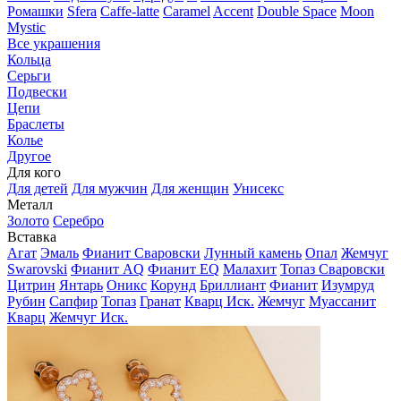
Ромашки
Sfera
Caffe-latte
Caramel
Accent
Double Space
Moon
Mystic
Все украшения
Кольца
Серьги
Подвески
Цепи
Браслеты
Колье
Другое
Для кого
Для детей
Для мужчин
Для женщин
Унисекс
Металл
Золото
Серебро
Вставка
Агат
Эмаль
Фианит Сваровски
Лунный камень
Опал
Жемчуг
Swarovski
Фианит AQ
Фианит EQ
Малахит
Топаз Сваровски
Цитрин
Янтарь
Оникс
Корунд
Бриллиант
Фианит
Изумруд
Рубин
Сапфир
Топаз
Гранат
Кварц Иск.
Жемчуг
Муассанит
Кварц
Жемчуг Иск.