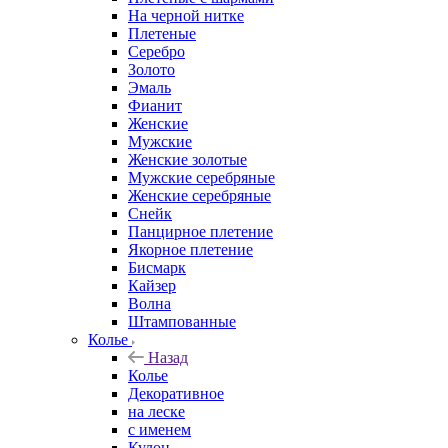
На черной нитке
Плетеные
Серебро
Золото
Эмаль
Фианит
Женские
Мужские
Женские золотые
Мужские серебряные
Женские серебряные
Снейк
Панцирное плетение
Якорное плетение
Бисмарк
Кайзер
Волна
Штампованные
Колье
Назад
Колье
Декоративное
на леске
с именем
Кулон