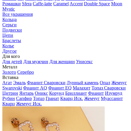
Ромашки
Sfera
Caffe-latte
Caramel
Accent
Double Space
Moon
Mystic
Все украшения
Кольца
Серьги
Подвески
Цепи
Браслеты
Колье
Другое
Для кого
Для детей
Для мужчин
Для женщин
Унисекс
Металл
Золото
Серебро
Вставка
Агат
Эмаль
Фианит Сваровски
Лунный камень
Опал
Жемчуг
Swarovski
Фианит AQ
Фианит EQ
Малахит
Топаз Сваровски
Цитрин
Янтарь
Оникс
Корунд
Бриллиант
Фианит
Изумруд
Рубин
Сапфир
Топаз
Гранат
Кварц Иск.
Жемчуг
Муассанит
Кварц
Жемчуг Иск.