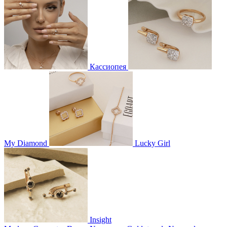
Кассиопея
My Diamond
Lucky Girl
Insight