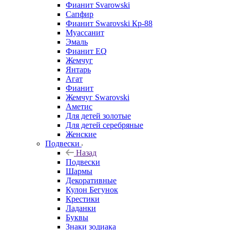
Фианит Svarowski
Сапфир
Фианит Swarovski Кр-88
Муассанит
Эмаль
Фианит EQ
Жемчуг
Янтарь
Агат
Фианит
Жемчуг Swarovski
Аметис
Для детей золотые
Для детей серебряные
Женские
Подвески
Назад
Подвески
Шармы
Декоративные
Кулон Бегунок
Крестики
Ладанки
Буквы
Знаки зодиака