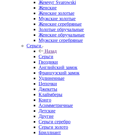
Жемчуг Svarowski
Женские
Женские золотые
Мужские золотые
Женские серебряные
Золотые обручальные
Женские обручальные
Мужские серебряные
Серьги
Назад
Серьги
Гвоздики
Английский замок
Французский замок
Удлиненные
Цепочки
Джекеты
Клаймберы
Конго
Асимметричные
Детские
Другие
Серьги серебро
Серьги золото
Бриллиант