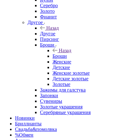
Серебро
Золото
Фианит
Другое
Назад
Другое
Пирсинг
Броши
Назад
Броши
Женские
Детские
Женские золотые
Детские золотые
Золотые
Зажимы для галстука
Запонки
Сувениры
Золотые украшения
Серебряные украшения
Новинки
Бриллианты
Свадьба&помолвка
%Обмен