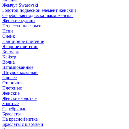
Жемчуг Swarovski
Золотой подвесной элемент женcкий
Серебряная подвеска-шарм женская
Женские кулоны
Подвески на серьги
Цепи
Снейк
Панцирное плетение
Якорное плетение
Бисмарк
Кайзер
Волна
Штампованные
Шнурок кожаный
Прочее
Станочные
Плетеные
Женские
Женские золотые
Золотые
Серебряные
Браслеты
На красной нитке
Браслеты с шармами