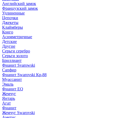
Английский замок
Французский замок
Удлиненные
Цепочки
Джекеты
Клаймберы
Конго
Асимметричные
Детские
Другие
Серьги серебро
Серьги золото
Бриллиант
Фианит Svarowski
Сапфир
Фианит Swarovski Кр-88
Муассанит
Эмаль
Фианит EQ
Жемчуг
Янтарь
Агат
Фианит
Жемчуг Swarovski
Аметис