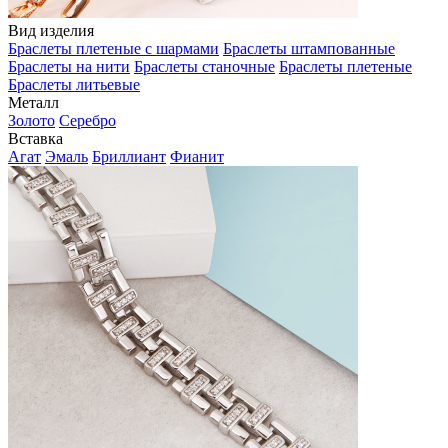
Вид изделия
Браслеты плетеные с шармами
Браслеты штампованные
Браслеты на нити
Браслеты станочные
Браслеты плетеные
Браслеты литьевые
Металл
Золото
Серебро
Вставка
Агат
Эмаль
Бриллиант
Фианит