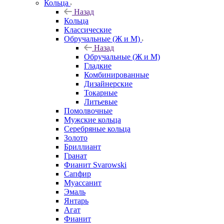
Кольца
Назад
Кольца
Классические
Обручальные (Ж и М)
Назад
Обручальные (Ж и М)
Гладкие
Комбинированные
Дизайнерские
Токарные
Литьевые
Помолвочные
Мужские кольца
Серебряные кольца
Золото
Бриллиант
Гранат
Фианит Svarowski
Сапфир
Муассанит
Эмаль
Янтарь
Агат
Фианит