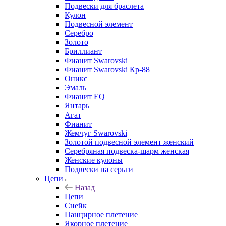
Подвески для браслета
Кулон
Подвесной элемент
Серебро
Золото
Бриллиант
Фианит Swarovski
Фианит Swarovski Кр-88
Оникс
Эмаль
Фианит EQ
Янтарь
Агат
Фианит
Жемчуг Swarovski
Золотой подвесной элемент женcкий
Серебряная подвеска-шарм женская
Женские кулоны
Подвески на серьги
Цепи
Назад
Цепи
Снейк
Панцирное плетение
Якорное плетение