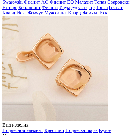
Swarovski
Фианит AQ
Фианит EQ
Малахит
Топаз Сваровски
Янтарь
Бриллиант
Фианит
Изумруд
Сапфир
Топаз
Гранат
Кварц Иск.
Жемчуг
Муассанит
Кварц
Жемчуг Иск.
Вид изделия
Подвесной элемент
Крестики
Подвеска-шарм
Кулон