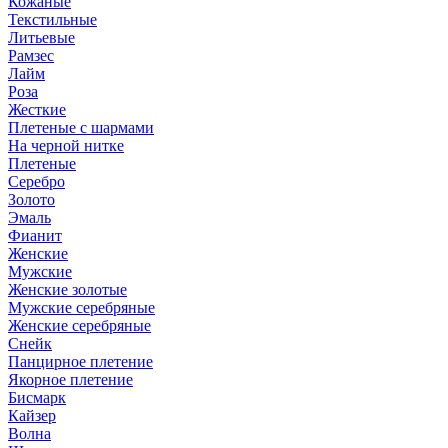
Кожаные
Текстильные
Литьевые
Рамзес
Лайм
Роза
Жесткие
Плетеные с шармами
На черной нитке
Плетеные
Серебро
Золото
Эмаль
Фианит
Женские
Мужские
Женские золотые
Мужские серебряные
Женские серебряные
Снейк
Панцирное плетение
Якорное плетение
Бисмарк
Кайзер
Волна