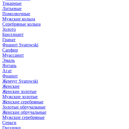
Токарные
Литьевые
Помолвочные
Мужские кольца
Серебряные кольца
Золото
Бриллиант
Гранат
Фианит Svarowski
Сапфир
Муассанит
Эмаль
Янтарь
Агат
Фианит
Жемчуг Svarowski
Женские
Женские золотые
Мужские золотые
Женские серебряные
Золотые обручальные
Женские обручальные
Мужские серебряные
Серьги
Гвоздики