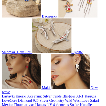
Васильки
Salomka
Наш Лён
Буслы
Maki
New
wave
Lastaўki
Кветкі
Асветнiк
Silver trends
Шифры
ART
Каляда
LoveCore
Diamond 925
Silver Geometry
Wild West
Love Safari
Mexico
Подсолнухи
Цар-дуб
Ў
4 elements
Snake
Kupalle