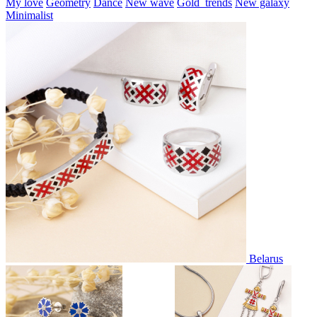
My love
Geometry
Dance
New wave
Gold_trends
New galaxy
Minimalist
Belarus