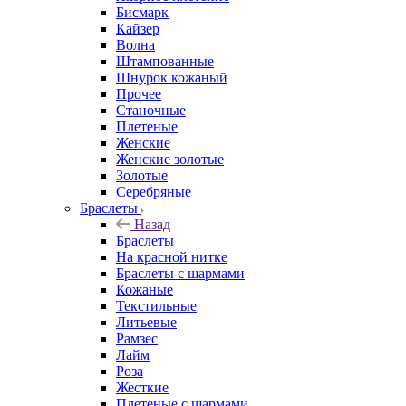
Бисмарк
Кайзер
Волна
Штампованные
Шнурок кожаный
Прочее
Станочные
Плетеные
Женские
Женские золотые
Золотые
Серебряные
Браслеты
Назад
Браслеты
На красной нитке
Браслеты с шармами
Кожаные
Текстильные
Литьевые
Рамзес
Лайм
Роза
Жесткие
Плетеные с шармами