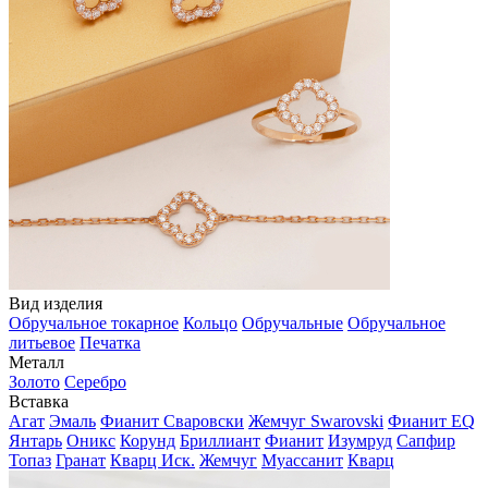
Вид изделия
Обручальное токарное
Кольцо
Обручальные
Обручальное
литьевое
Печатка
Металл
Золото
Серебро
Вставка
Агат
Эмаль
Фианит Сваровски
Жемчуг Swarovski
Фианит EQ
Янтарь
Оникс
Корунд
Бриллиант
Фианит
Изумруд
Сапфир
Топаз
Гранат
Кварц Иск.
Жемчуг
Муассанит
Кварц