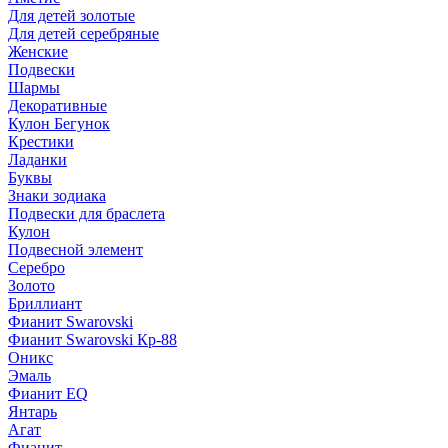
Для детей золотые
Для детей серебряные
Женские
Подвески
Шармы
Декоративные
Кулон Бегунок
Крестики
Ладанки
Буквы
Знаки зодиака
Подвески для браслета
Кулон
Подвесной элемент
Серебро
Золото
Бриллиант
Фианит Swarovski
Фианит Swarovski Кр-88
Оникс
Эмаль
Фианит EQ
Янтарь
Агат
Фианит