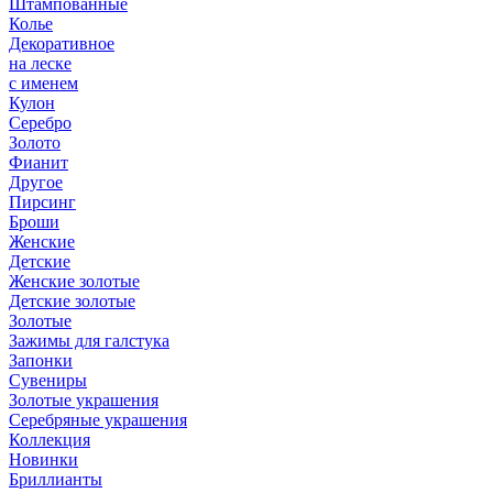
Штампованные
Колье
Декоративное
на леске
с именем
Кулон
Серебро
Золото
Фианит
Другое
Пирсинг
Броши
Женские
Детские
Женские золотые
Детские золотые
Золотые
Зажимы для галстука
Запонки
Сувениры
Золотые украшения
Серебряные украшения
Коллекция
Новинки
Бриллианты