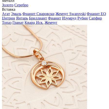
Металл
Золото
Серебро
Вставка
Агат
Эмаль
Фианит Сваровски
Жемчуг Swarovski
Фианит EQ
Цитрин
Янтарь
Бриллиант
Фианит
Изумруд
Рубин
Сапфир
Топаз
Гранат
Кварц Иск.
Жемчуг