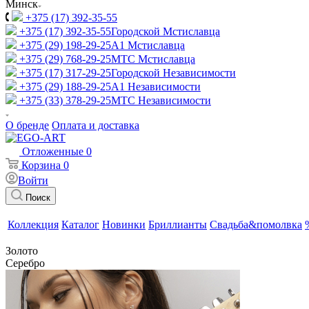
Минск
+375 (17) 392-35-55
+375 (17) 392-35-55
Городской Мстиславца
+375 (29) 198-29-25
A1 Мстиславца
+375 (29) 768-29-25
МТС Мстиславца
+375 (17) 317-29-25
Городской Независимости
+375 (29) 188-29-25
A1 Независимости
+375 (33) 378-29-25
МТС Независимости
О бренде
Оплата и доставка
Отложенные
0
Корзина
0
Войти
Поиск
Коллекция
Каталог
Новинки
Бриллианты
Свадьба&помолвка
Золото
Серебро