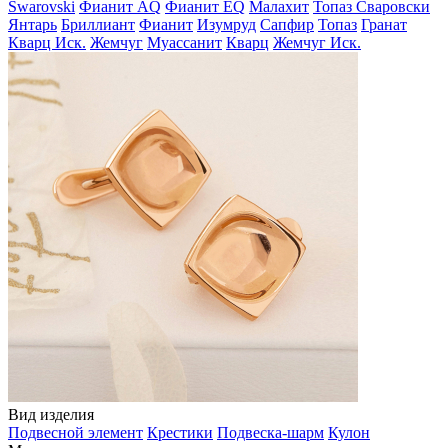
Swarovski
Фианит AQ
Фианит EQ
Малахит
Топаз Сваровски
Янтарь
Бриллиант
Фианит
Изумруд
Сапфир
Топаз
Гранат
Кварц Иск.
Жемчуг
Муассанит
Кварц
Жемчуг Иск.
Вид изделия
Подвесной элемент
Крестики
Подвеска-шарм
Кулон