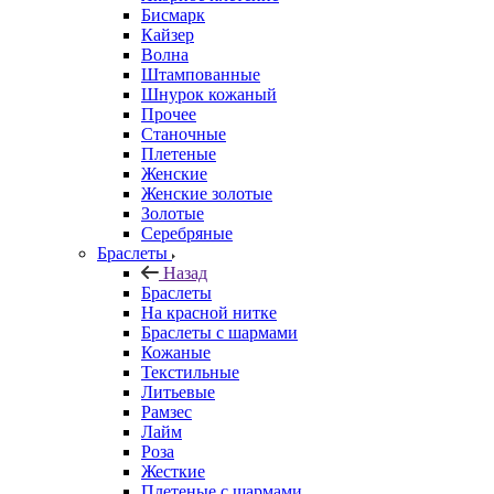
Бисмарк
Кайзер
Волна
Штампованные
Шнурок кожаный
Прочее
Станочные
Плетеные
Женские
Женские золотые
Золотые
Серебряные
Браслеты
Назад
Браслеты
На красной нитке
Браслеты с шармами
Кожаные
Текстильные
Литьевые
Рамзес
Лайм
Роза
Жесткие
Плетеные с шармами