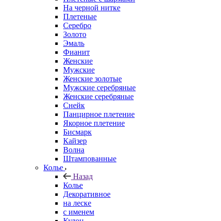
На черной нитке
Плетеные
Серебро
Золото
Эмаль
Фианит
Женские
Мужские
Женские золотые
Мужские серебряные
Женские серебряные
Снейк
Панцирное плетение
Якорное плетение
Бисмарк
Кайзер
Волна
Штампованные
Колье
Назад
Колье
Декоративное
на леске
с именем
Кулон