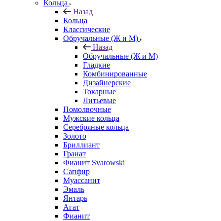
Кольца
Назад
Кольца
Классические
Обручальные (Ж и М)
Назад
Обручальные (Ж и М)
Гладкие
Комбинированные
Дизайнерские
Токарные
Литьевые
Помолвочные
Мужские кольца
Серебряные кольца
Золото
Бриллиант
Гранат
Фианит Svarowski
Сапфир
Муассанит
Эмаль
Янтарь
Агат
Фианит