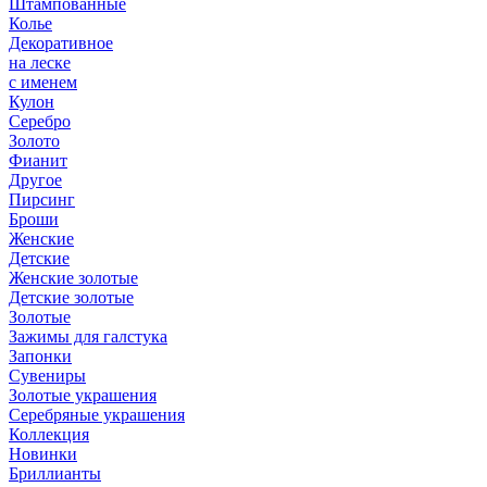
Штампованные
Колье
Декоративное
на леске
с именем
Кулон
Серебро
Золото
Фианит
Другое
Пирсинг
Броши
Женские
Детские
Женские золотые
Детские золотые
Золотые
Зажимы для галстука
Запонки
Сувениры
Золотые украшения
Серебряные украшения
Коллекция
Новинки
Бриллианты