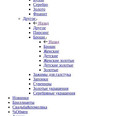
Серебро
Золото
Фианит
Другое
Назад
Другое
Пирсинг
Броши
Назад
Броши
Женские
Детские
Женские золотые
Детские золотые
Золотые
Зажимы для галстука
Запонки
Сувениры
Золотые украшения
Серебряные украшения
Новинки
Бриллианты
Свадьба&помолвка
%Обмен