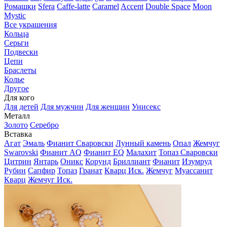
Ромашки
Sfera
Caffe-latte
Caramel
Accent
Double Space
Moon
Mystic
Все украшения
Кольца
Серьги
Подвески
Цепи
Браслеты
Колье
Другое
Для кого
Для детей
Для мужчин
Для женщин
Унисекс
Металл
Золото
Серебро
Вставка
Агат
Эмаль
Фианит Сваровски
Лунный камень
Опал
Жемчуг
Swarovski
Фианит AQ
Фианит EQ
Малахит
Топаз Сваровски
Цитрин
Янтарь
Оникс
Корунд
Бриллиант
Фианит
Изумруд
Рубин
Сапфир
Топаз
Гранат
Кварц Иск.
Жемчуг
Муассанит
Кварц
Жемчуг Иск.