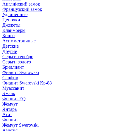
Английский замок
Французский замок
Удлиненные
Цепочки
Джекеты
Клаймберы
Конго
Асимметричные
Детские
Другие
Серьги серебро
Серьги золото
Бриллиант
Фианит Svarowski
Сапфир
Фианит Swarovski Кр-88
Муассанит
Эмаль
Фианит EQ
Жемчуг
Янтарь
Агат
Фианит
Жемчуг Swarovski
Аметис