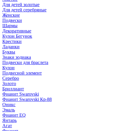
Для детей золотые
Для детей серебряные
Женские
Подвески
Шармы
Декоративные
Кулон Бегунок
Крестики
Ладанки
Буквы
Знаки зодиака
Подвески для браслета
Кулон
Подвесной элемент
Серебро
Золото
Бриллиант
Фианит Swarovski
Фианит Swarovski Кр-88
Оникс
Эмаль
Фианит EQ
Янтарь
Агат
Фианит