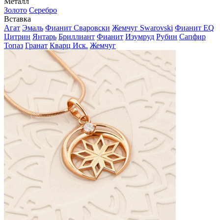
Металл
Золото
Серебро
Вставка
Агат
Эмаль
Фианит Сваровски
Жемчуг Swarovski
Фианит EQ
Цитрин
Янтарь
Бриллиант
Фианит
Изумруд
Рубин
Сапфир
Топаз
Гранат
Кварц Иск.
Жемчуг