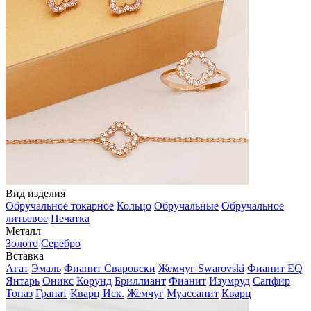
Вид изделия
Обручальное токарное
Кольцо
Обручальные
Обручальное
литьевое
Печатка
Металл
Золото
Серебро
Вставка
Агат
Эмаль
Фианит Сваровски
Жемчуг Swarovski
Фианит EQ
Янтарь
Оникс
Корунд
Бриллиант
Фианит
Изумруд
Сапфир
Топаз
Гранат
Кварц Иск.
Жемчуг
Муассанит
Кварц