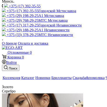
Минск
+375 (17) 392-35-55
+375 (17) 392-35-55
Городской Мстиславца
+375 (29) 198-29-25
A1 Мстиславца
+375 (29) 768-29-25
МТС Мстиславца
+375 (17) 317-29-25
Городской Независимости
+375 (29) 188-29-25
A1 Независимости
+375 (33) 378-29-25
МТС Независимости
О бренде
Оплата и доставка
Отложенные
0
Корзина
0
Войти
Поиск
Коллекция
Каталог
Новинки
Бриллианты
Свадьба&помолвка
Золото
Серебро