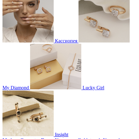
Кассиопея
My Diamond
Lucky Girl
Insight