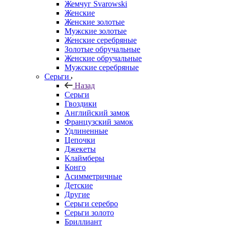
Жемчуг Svarowski
Женские
Женские золотые
Мужские золотые
Женские серебряные
Золотые обручальные
Женские обручальные
Мужские серебряные
Серьги
Назад
Серьги
Гвоздики
Английский замок
Французский замок
Удлиненные
Цепочки
Джекеты
Клаймберы
Конго
Асимметричные
Детские
Другие
Серьги серебро
Серьги золото
Бриллиант