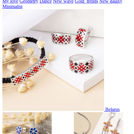
My love
Geometry
Dance
New wave
Gold_trends
New galaxy
Minimalist
Belarus