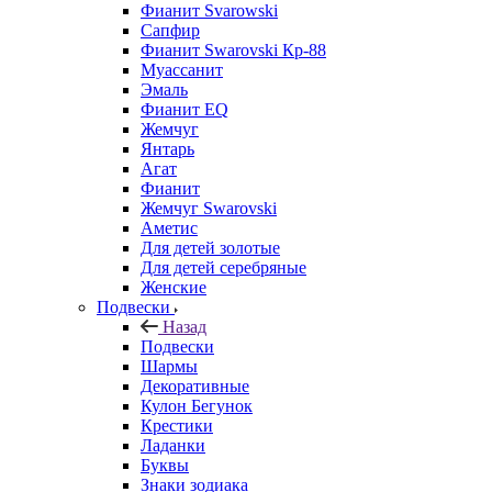
Фианит Svarowski
Сапфир
Фианит Swarovski Кр-88
Муассанит
Эмаль
Фианит EQ
Жемчуг
Янтарь
Агат
Фианит
Жемчуг Swarovski
Аметис
Для детей золотые
Для детей серебряные
Женские
Подвески
Назад
Подвески
Шармы
Декоративные
Кулон Бегунок
Крестики
Ладанки
Буквы
Знаки зодиака