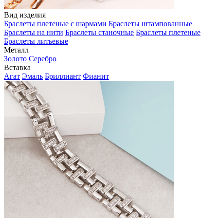
Вид изделия
Браслеты плетеные с шармами
Браслеты штампованные
Браслеты на нити
Браслеты станочные
Браслеты плетеные
Браслеты литьевые
Металл
Золото
Серебро
Вставка
Агат
Эмаль
Бриллиант
Фианит