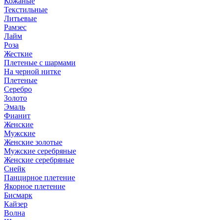
Кожаные
Текстильные
Литьевые
Рамзес
Лайм
Роза
Жесткие
Плетеные с шармами
На черной нитке
Плетеные
Серебро
Золото
Эмаль
Фианит
Женские
Мужские
Женские золотые
Мужские серебряные
Женские серебряные
Снейк
Панцирное плетение
Якорное плетение
Бисмарк
Кайзер
Волна