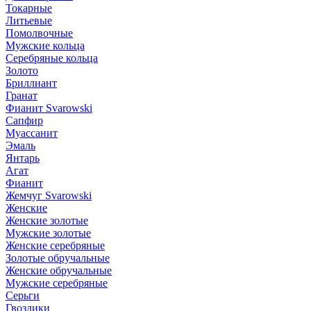
Токарные
Литьевые
Помолвочные
Мужские кольца
Серебряные кольца
Золото
Бриллиант
Гранат
Фианит Svarowski
Сапфир
Муассанит
Эмаль
Янтарь
Агат
Фианит
Жемчуг Svarowski
Женские
Женские золотые
Мужские золотые
Женские серебряные
Золотые обручальные
Женские обручальные
Мужские серебряные
Серьги
Гвоздики