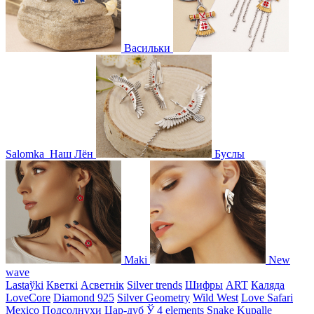
Васильки
Salomka
Наш Лён
Буслы
Maki
New
wave
Lastaўki
Кветкі
Асветнiк
Silver trends
Шифры
ART
Каляда
LoveCore
Diamond 925
Silver Geometry
Wild West
Love Safari
Mexico
Подсолнухи
Цар-дуб
Ў
4 elements
Snake
Kupalle