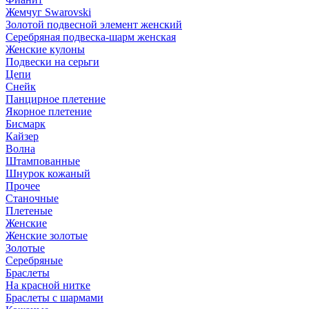
Жемчуг Swarovski
Золотой подвесной элемент женcкий
Серебряная подвеска-шарм женская
Женские кулоны
Подвески на серьги
Цепи
Снейк
Панцирное плетение
Якорное плетение
Бисмарк
Кайзер
Волна
Штампованные
Шнурок кожаный
Прочее
Станочные
Плетеные
Женские
Женские золотые
Золотые
Серебряные
Браслеты
На красной нитке
Браслеты с шармами