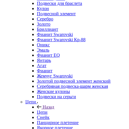
Подвески для браслета
Кулон
Подвесной элемент
Серебро
Золото
Бриллиант
Фианит Swarovski
Фианит Swarovski Кр-88
Оникс
Эмаль
Фианит EQ
Янтарь
Агат
Фианит
Жемчуг Swarovski
Золотой подвесной элемент женcкий
Серебряная подвеска-шарм женская
Женские кулоны
Подвески на серьги
Цепи
Назад
Цепи
Снейк
Панцирное плетение
Якорное плетение