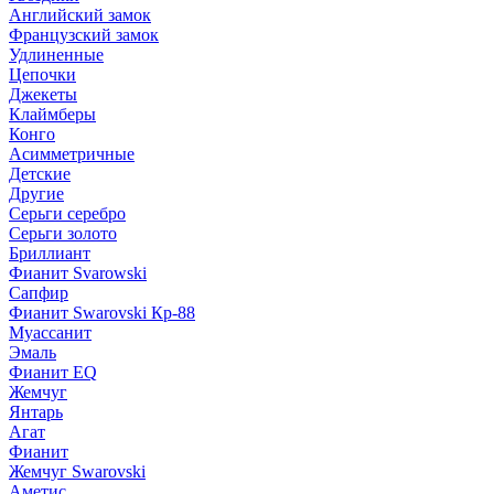
Английский замок
Французский замок
Удлиненные
Цепочки
Джекеты
Клаймберы
Конго
Асимметричные
Детские
Другие
Серьги серебро
Серьги золото
Бриллиант
Фианит Svarowski
Сапфир
Фианит Swarovski Кр-88
Муассанит
Эмаль
Фианит EQ
Жемчуг
Янтарь
Агат
Фианит
Жемчуг Swarovski
Аметис