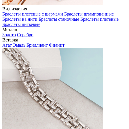
Вид изделия
Браслеты плетеные с шармами
Браслеты штампованные
Браслеты на нити
Браслеты станочные
Браслеты плетеные
Браслеты литьевые
Металл
Золото
Серебро
Вставка
Агат
Эмаль
Бриллиант
Фианит