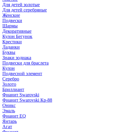
Для детей золотые
Для детей серебряные
Женские
Подвески
Шармы
Декоративные
Кулон Бегунок
Крестики
Ладанки
Буквы
Знаки зодиака
Подвески для браслета
Кулон
Подвесной элемент
Серебро
Золото
Бриллиант
Фианит Swarovski
Фианит Swarovski Кр-88
Оникс
Эмаль
Фианит EQ
Янтарь
Агат
Фианит