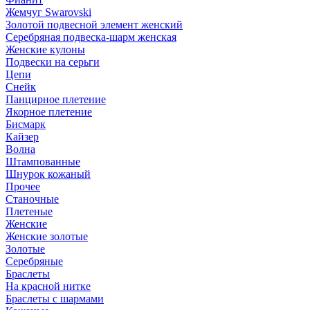
Жемчуг Swarovski
Золотой подвесной элемент женcкий
Серебряная подвеска-шарм женская
Женские кулоны
Подвески на серьги
Цепи
Снейк
Панцирное плетение
Якорное плетение
Бисмарк
Кайзер
Волна
Штампованные
Шнурок кожаный
Прочее
Станочные
Плетеные
Женские
Женские золотые
Золотые
Серебряные
Браслеты
На красной нитке
Браслеты с шармами