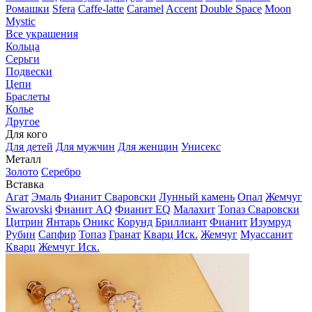
Ромашки
Sfera
Caffe-latte
Caramel
Accent
Double Space
Moon
Mystic
Все украшения
Кольца
Серьги
Подвески
Цепи
Браслеты
Колье
Другое
Для кого
Для детей
Для мужчин
Для женщин
Унисекс
Металл
Золото
Серебро
Вставка
Агат
Эмаль
Фианит Сваровски
Лунный камень
Опал
Жемчуг
Swarovski
Фианит AQ
Фианит EQ
Малахит
Топаз Сваровски
Цитрин
Янтарь
Оникс
Корунд
Бриллиант
Фианит
Изумруд
Рубин
Сапфир
Топаз
Гранат
Кварц Иск.
Жемчуг
Муассанит
Кварц
Жемчуг Иск.