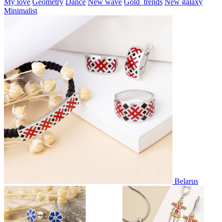
My love
Geometry
Dance
New wave
Gold_trends
New galaxy
Minimalist
Belarus