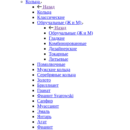
Кольца
Назад
Кольца
Классические
Обручальные (Ж и М)
Назад
Обручальные (Ж и М)
Гладкие
Комбинированные
Дизайнерские
Токарные
Литьевые
Помолвочные
Мужские кольца
Серебряные кольца
Золото
Бриллиант
Гранат
Фианит Svarowski
Сапфир
Муассанит
Эмаль
Янтарь
Агат
Фианит