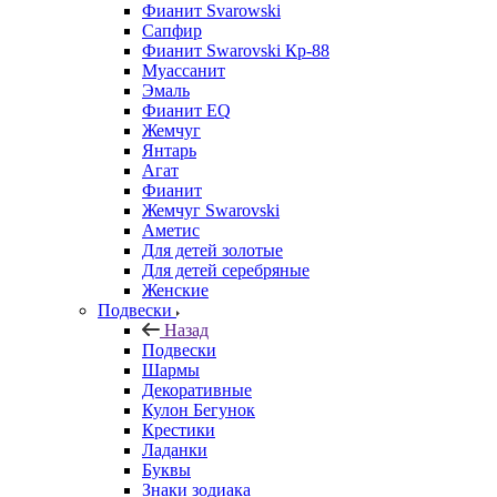
Фианит Svarowski
Сапфир
Фианит Swarovski Кр-88
Муассанит
Эмаль
Фианит EQ
Жемчуг
Янтарь
Агат
Фианит
Жемчуг Swarovski
Аметис
Для детей золотые
Для детей серебряные
Женские
Подвески
Назад
Подвески
Шармы
Декоративные
Кулон Бегунок
Крестики
Ладанки
Буквы
Знаки зодиака