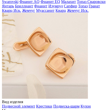
Swarovski
Фианит AQ
Фианит EQ
Малахит
Топаз Сваровски
Янтарь
Бриллиант
Фианит
Изумруд
Сапфир
Топаз
Гранат
Кварц Иск.
Жемчуг
Муассанит
Кварц
Жемчуг Иск.
Вид изделия
Подвесной элемент
Крестики
Подвеска-шарм
Кулон