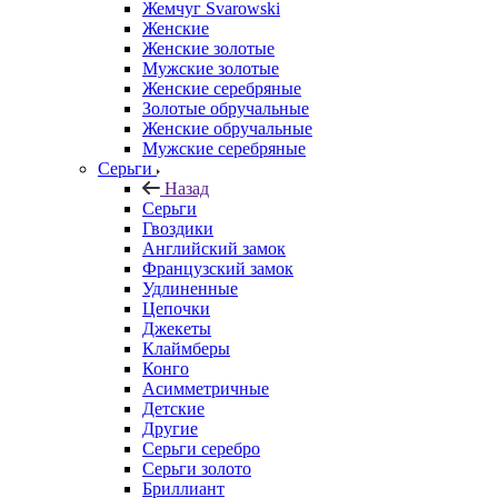
Жемчуг Svarowski
Женские
Женские золотые
Мужские золотые
Женские серебряные
Золотые обручальные
Женские обручальные
Мужские серебряные
Серьги
Назад
Серьги
Гвоздики
Английский замок
Французский замок
Удлиненные
Цепочки
Джекеты
Клаймберы
Конго
Асимметричные
Детские
Другие
Серьги серебро
Серьги золото
Бриллиант