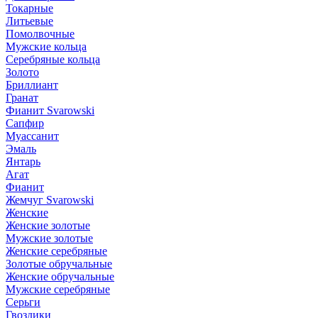
Токарные
Литьевые
Помолвочные
Мужские кольца
Серебряные кольца
Золото
Бриллиант
Гранат
Фианит Svarowski
Сапфир
Муассанит
Эмаль
Янтарь
Агат
Фианит
Жемчуг Svarowski
Женские
Женские золотые
Мужские золотые
Женские серебряные
Золотые обручальные
Женские обручальные
Мужские серебряные
Серьги
Гвоздики