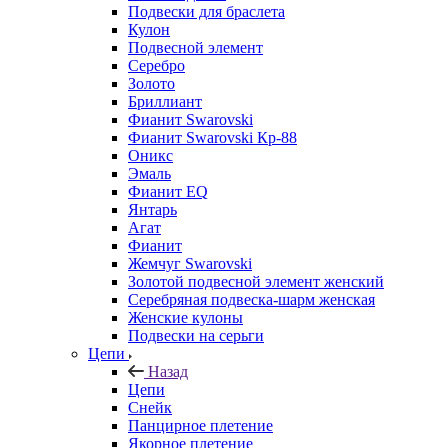
Подвески для браслета
Кулон
Подвесной элемент
Серебро
Золото
Бриллиант
Фианит Swarovski
Фианит Swarovski Кр-88
Оникс
Эмаль
Фианит EQ
Янтарь
Агат
Фианит
Жемчуг Swarovski
Золотой подвесной элемент женcкий
Серебряная подвеска-шарм женская
Женские кулоны
Подвески на серьги
Цепи
Назад
Цепи
Снейк
Панцирное плетение
Якорное плетение