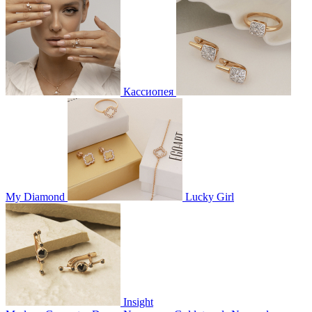
Кассиопея
My Diamond
Lucky Girl
Insight