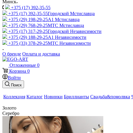
Минск
+375 (17) 392-35-55
+375 (17) 392-35-55
Городской Мстиславца
+375 (29) 198-29-25
A1 Мстиславца
+375 (29) 768-29-25
МТС Мстиславца
+375 (17) 317-29-25
Городской Независимости
+375 (29) 188-29-25
A1 Независимости
+375 (33) 378-29-25
МТС Независимости
О бренде
Оплата и доставка
Отложенные
0
Корзина
0
Войти
Поиск
Коллекция
Каталог
Новинки
Бриллианты
Свадьба&помолвка
Золото
Серебро