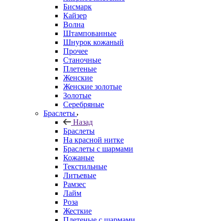
Бисмарк
Кайзер
Волна
Штампованные
Шнурок кожаный
Прочее
Станочные
Плетеные
Женские
Женские золотые
Золотые
Серебряные
Браслеты
Назад
Браслеты
На красной нитке
Браслеты с шармами
Кожаные
Текстильные
Литьевые
Рамзес
Лайм
Роза
Жесткие
Плетеные с шармами