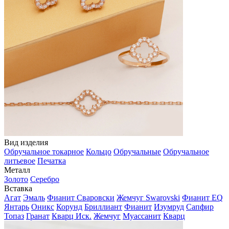
Вид изделия
Обручальное токарное
Кольцо
Обручальные
Обручальное
литьевое
Печатка
Металл
Золото
Серебро
Вставка
Агат
Эмаль
Фианит Сваровски
Жемчуг Swarovski
Фианит EQ
Янтарь
Оникс
Корунд
Бриллиант
Фианит
Изумруд
Сапфир
Топаз
Гранат
Кварц Иск.
Жемчуг
Муассанит
Кварц