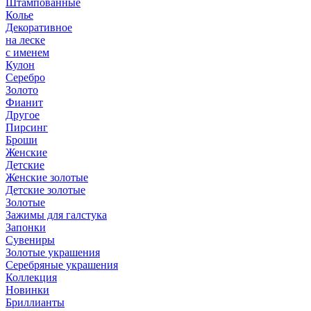
Штампованные
Колье
Декоративное
на леске
с именем
Кулон
Серебро
Золото
Фианит
Другое
Пирсинг
Броши
Женские
Детские
Женские золотые
Детские золотые
Золотые
Зажимы для галстука
Запонки
Сувениры
Золотые украшения
Серебряные украшения
Коллекция
Новинки
Бриллианты