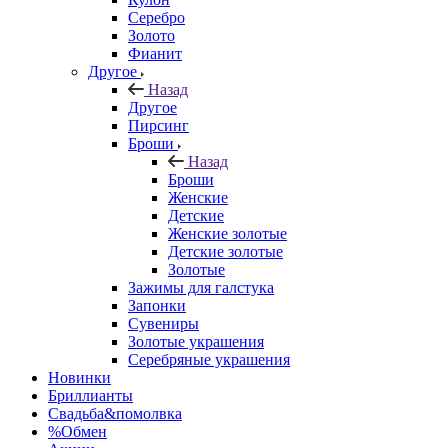
Серебро
Золото
Фианит
Другое
Назад
Другое
Пирсинг
Броши
Назад
Броши
Женские
Детские
Женские золотые
Детские золотые
Золотые
Зажимы для галстука
Запонки
Сувениры
Золотые украшения
Серебряные украшения
Новинки
Бриллианты
Свадьба&помолвка
%Обмен