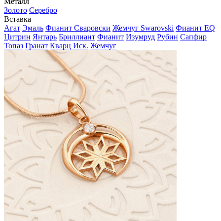
Металл
Золото
Серебро
Вставка
Агат
Эмаль
Фианит Сваровски
Жемчуг Swarovski
Фианит EQ
Цитрин
Янтарь
Бриллиант
Фианит
Изумруд
Рубин
Сапфир
Топаз
Гранат
Кварц Иск.
Жемчуг