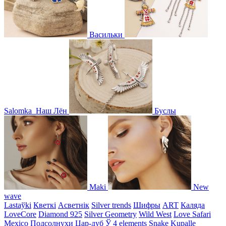
Васильки
Salomka
Наш Лён
Буслы
Maki
New
wave
Lastaўki
Кветкі
Асветнiк
Silver trends
Шифры
ART
Каляда
LoveCore
Diamond 925
Silver Geometry
Wild West
Love Safari
Mexico
Подсолнухи
Цар-дуб
Ў
4 elements
Snake
Kupalle