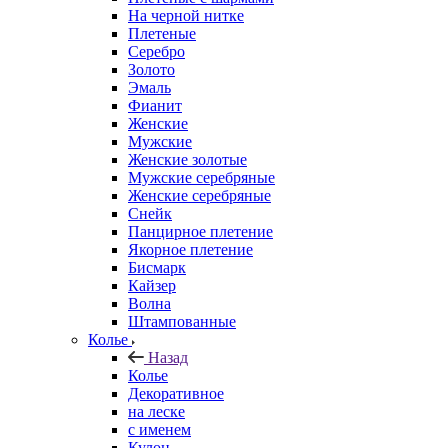
На черной нитке
Плетеные
Серебро
Золото
Эмаль
Фианит
Женские
Мужские
Женские золотые
Мужские серебряные
Женские серебряные
Снейк
Панцирное плетение
Якорное плетение
Бисмарк
Кайзер
Волна
Штампованные
Колье
Назад
Колье
Декоративное
на леске
с именем
Кулон