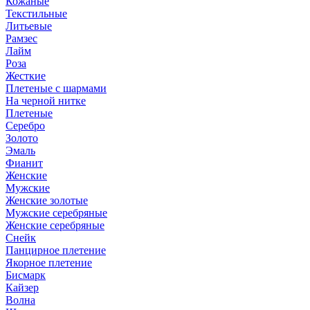
Кожаные
Текстильные
Литьевые
Рамзес
Лайм
Роза
Жесткие
Плетеные с шармами
На черной нитке
Плетеные
Серебро
Золото
Эмаль
Фианит
Женские
Мужские
Женские золотые
Мужские серебряные
Женские серебряные
Снейк
Панцирное плетение
Якорное плетение
Бисмарк
Кайзер
Волна