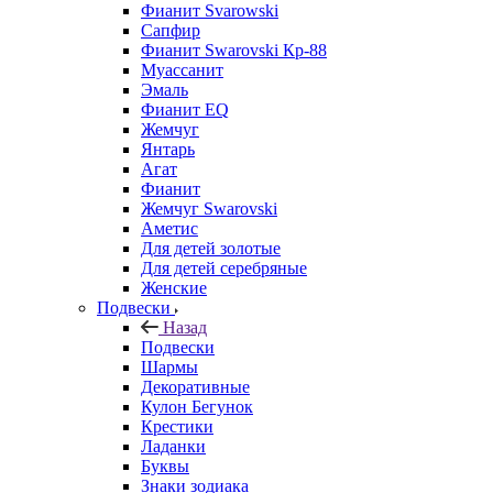
Фианит Svarowski
Сапфир
Фианит Swarovski Кр-88
Муассанит
Эмаль
Фианит EQ
Жемчуг
Янтарь
Агат
Фианит
Жемчуг Swarovski
Аметис
Для детей золотые
Для детей серебряные
Женские
Подвески
Назад
Подвески
Шармы
Декоративные
Кулон Бегунок
Крестики
Ладанки
Буквы
Знаки зодиака