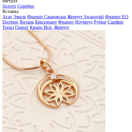
Металл
Золото
Серебро
Вставка
Агат
Эмаль
Фианит Сваровски
Жемчуг Swarovski
Фианит EQ
Цитрин
Янтарь
Бриллиант
Фианит
Изумруд
Рубин
Сапфир
Топаз
Гранат
Кварц Иск.
Жемчуг