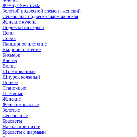
Жемчуг Swarovski
Золотой подвесной элемент женcкий
Серебряная подвеска-шарм женская
Женские кулоны
Подвески на серьги
Цепи
Снейк
Панцирное плетение
Якорное плетение
Бисмарк
Кайзер
Волна
Штампованные
Шнурок кожаный
Прочее
Станочные
Плетеные
Женские
Женские золотые
Золотые
Серебряные
Браслеты
На красной нитке
Браслеты с шармами