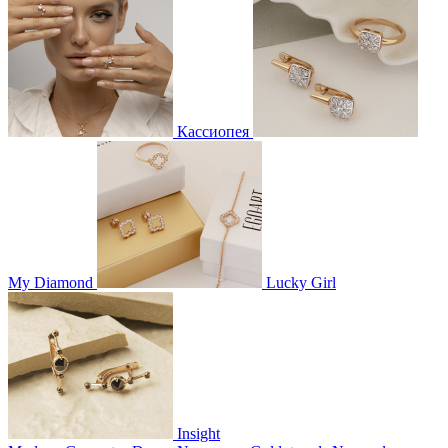
Кассиопея
My Diamond
Lucky Girl
Insight