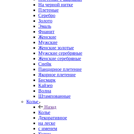
На черной нитке
Плетеные
Серебро
Золото
Эмаль
Фианит
Женские
Мужские
Женские золотые
Мужские серебряные
Женские серебряные
Снейк
Панцирное плетение
Якорное плетение
Бисмарк
Кайзер
Волна
Штампованные
Колье
Назад
Колье
Декоративное
на леске
с именем
Кулон