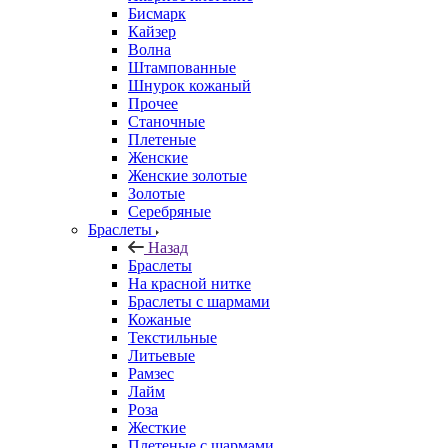
Бисмарк
Кайзер
Волна
Штампованные
Шнурок кожаный
Прочее
Станочные
Плетеные
Женские
Женские золотые
Золотые
Серебряные
Браслеты
Назад
Браслеты
На красной нитке
Браслеты с шармами
Кожаные
Текстильные
Литьевые
Рамзес
Лайм
Роза
Жесткие
Плетеные с шармами