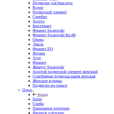
Подвески для браслета
Кулон
Подвесной элемент
Серебро
Золото
Бриллиант
Фианит Swarovski
Фианит Swarovski Кр-88
Оникс
Эмаль
Фианит EQ
Янтарь
Агат
Фианит
Жемчуг Swarovski
Золотой подвесной элемент женcкий
Серебряная подвеска-шарм женская
Женские кулоны
Подвески на серьги
Цепи
Назад
Цепи
Снейк
Панцирное плетение
Якорное плетение