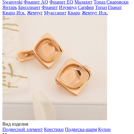
Swarovski
Фианит AQ
Фианит EQ
Малахит
Топаз Сваровски
Янтарь
Бриллиант
Фианит
Изумруд
Сапфир
Топаз
Гранат
Кварц Иск.
Жемчуг
Муассанит
Кварц
Жемчуг Иск.
Вид изделия
Подвесной элемент
Крестики
Подвеска-шарм
Кулон