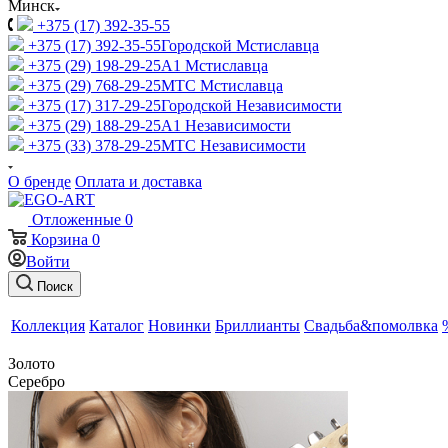
Минск
+375 (17) 392-35-55
+375 (17) 392-35-55
Городской Мстиславца
+375 (29) 198-29-25
A1 Мстиславца
+375 (29) 768-29-25
МТС Мстиславца
+375 (17) 317-29-25
Городской Независимости
+375 (29) 188-29-25
A1 Независимости
+375 (33) 378-29-25
МТС Независимости
О бренде
Оплата и доставка
Отложенные
0
Корзина
0
Войти
Поиск
Коллекция
Каталог
Новинки
Бриллианты
Свадьба&помолвка
Золото
Серебро