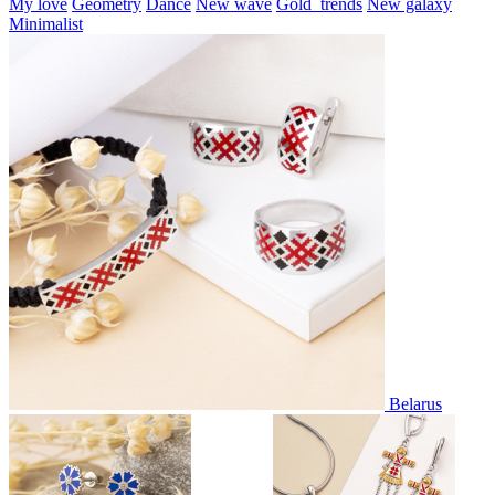
My love
Geometry
Dance
New wave
Gold_trends
New galaxy
Minimalist
Belarus