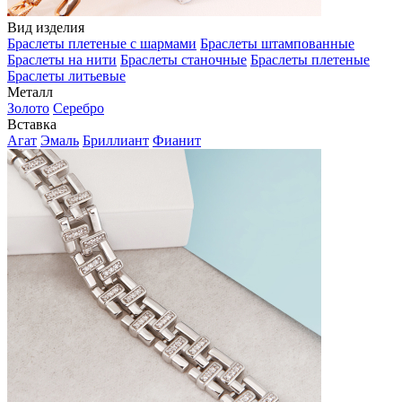
Вид изделия
Браслеты плетеные с шармами
Браслеты штампованные
Браслеты на нити
Браслеты станочные
Браслеты плетеные
Браслеты литьевые
Металл
Золото
Серебро
Вставка
Агат
Эмаль
Бриллиант
Фианит