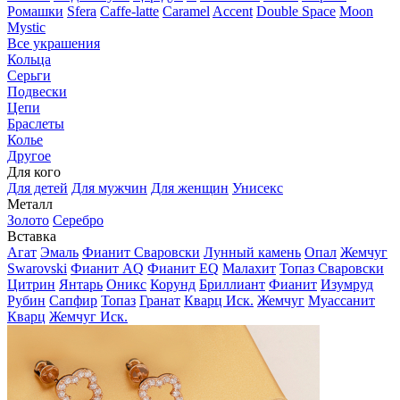
Ромашки
Sfera
Caffe-latte
Caramel
Accent
Double Space
Moon
Mystic
Все украшения
Кольца
Серьги
Подвески
Цепи
Браслеты
Колье
Другое
Для кого
Для детей
Для мужчин
Для женщин
Унисекс
Металл
Золото
Серебро
Вставка
Агат
Эмаль
Фианит Сваровски
Лунный камень
Опал
Жемчуг
Swarovski
Фианит AQ
Фианит EQ
Малахит
Топаз Сваровски
Цитрин
Янтарь
Оникс
Корунд
Бриллиант
Фианит
Изумруд
Рубин
Сапфир
Топаз
Гранат
Кварц Иск.
Жемчуг
Муассанит
Кварц
Жемчуг Иск.