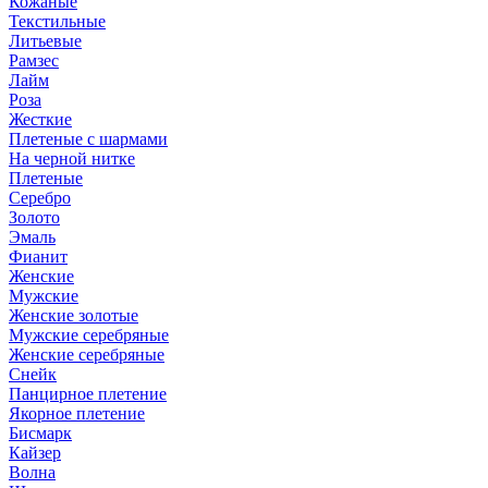
Кожаные
Текстильные
Литьевые
Рамзес
Лайм
Роза
Жесткие
Плетеные с шармами
На черной нитке
Плетеные
Серебро
Золото
Эмаль
Фианит
Женские
Мужские
Женские золотые
Мужские серебряные
Женские серебряные
Снейк
Панцирное плетение
Якорное плетение
Бисмарк
Кайзер
Волна