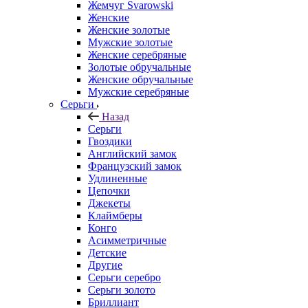
Жемчуг Svarowski
Женские
Женские золотые
Мужские золотые
Женские серебряные
Золотые обручальные
Женские обручальные
Мужские серебряные
Серьги
Назад
Серьги
Гвоздики
Английский замок
Французский замок
Удлиненные
Цепочки
Джекеты
Клаймберы
Конго
Асимметричные
Детские
Другие
Серьги серебро
Серьги золото
Бриллиант