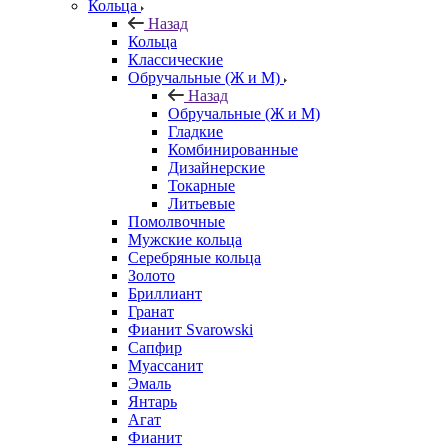
Кольца
Назад
Кольца
Классические
Обручальные (Ж и М)
Назад
Обручальные (Ж и М)
Гладкие
Комбинированные
Дизайнерские
Токарные
Литьевые
Помолвочные
Мужские кольца
Серебряные кольца
Золото
Бриллиант
Гранат
Фианит Svarowski
Сапфир
Муассанит
Эмаль
Янтарь
Агат
Фианит