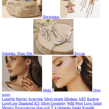
Васильки
Salomka
Наш Лён
Буслы
Maki
New
wave
Lastaўki
Кветкі
Асветнiк
Silver trends
Шифры
ART
Каляда
LoveCore
Diamond 925
Silver Geometry
Wild West
Love Safari
Mexico
Подсолнухи
Цар-дуб
Ў
4 elements
Snake
Kupalle