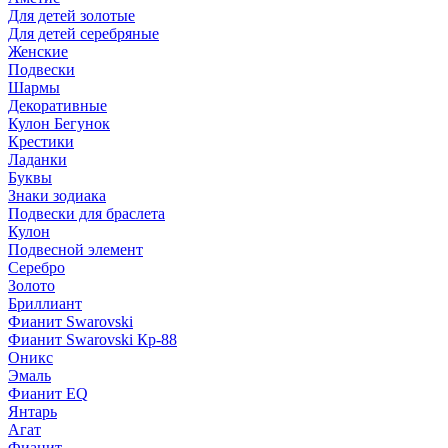
Для детей золотые
Для детей серебряные
Женские
Подвески
Шармы
Декоративные
Кулон Бегунок
Крестики
Ладанки
Буквы
Знаки зодиака
Подвески для браслета
Кулон
Подвесной элемент
Серебро
Золото
Бриллиант
Фианит Swarovski
Фианит Swarovski Кр-88
Оникс
Эмаль
Фианит EQ
Янтарь
Агат
Фианит