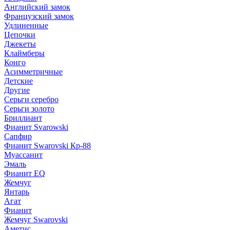
Английский замок
Французский замок
Удлиненные
Цепочки
Джекеты
Клаймберы
Конго
Асимметричные
Детские
Другие
Серьги серебро
Серьги золото
Бриллиант
Фианит Svarowski
Сапфир
Фианит Swarovski Кр-88
Муассанит
Эмаль
Фианит EQ
Жемчуг
Янтарь
Агат
Фианит
Жемчуг Swarovski
Аметис