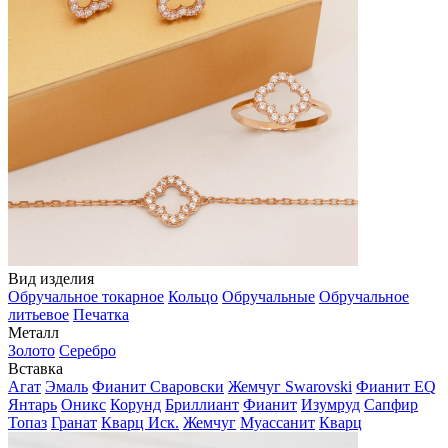
Вид изделия
Обручальное токарное
Кольцо
Обручальные
Обручальное
литьевое
Печатка
Металл
Золото
Серебро
Вставка
Агат
Эмаль
Фианит Сваровски
Жемчуг Swarovski
Фианит EQ
Янтарь
Оникс
Корунд
Бриллиант
Фианит
Изумруд
Сапфир
Топаз
Гранат
Кварц Иск.
Жемчуг
Муассанит
Кварц