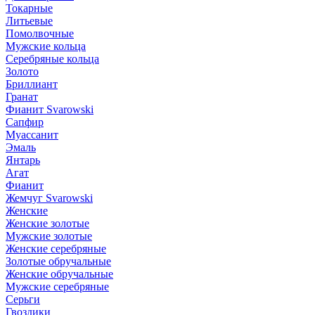
Токарные
Литьевые
Помолвочные
Мужские кольца
Серебряные кольца
Золото
Бриллиант
Гранат
Фианит Svarowski
Сапфир
Муассанит
Эмаль
Янтарь
Агат
Фианит
Жемчуг Svarowski
Женские
Женские золотые
Мужские золотые
Женские серебряные
Золотые обручальные
Женские обручальные
Мужские серебряные
Серьги
Гвоздики