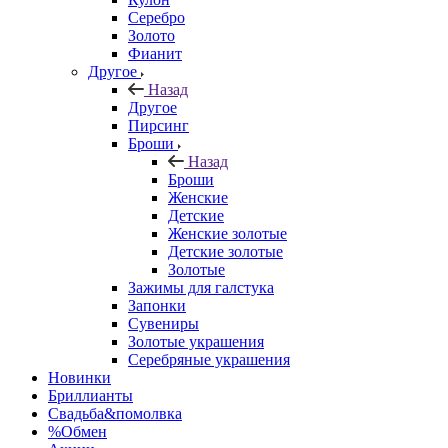
Серебро
Золото
Фианит
Другое
Назад
Другое
Пирсинг
Броши
Назад
Броши
Женские
Детские
Женские золотые
Детские золотые
Золотые
Зажимы для галстука
Запонки
Сувениры
Золотые украшения
Серебряные украшения
Новинки
Бриллианты
Свадьба&помолвка
%Обмен