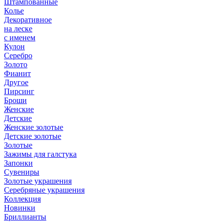
Штампованные
Колье
Декоративное
на леске
с именем
Кулон
Серебро
Золото
Фианит
Другое
Пирсинг
Броши
Женские
Детские
Женские золотые
Детские золотые
Золотые
Зажимы для галстука
Запонки
Сувениры
Золотые украшения
Серебряные украшения
Коллекция
Новинки
Бриллианты