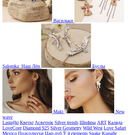
Васильки
Salomka
Наш Лён
Буслы
Maki
New
wave
Lastaўki
Кветкі
Асветнiк
Silver trends
Шифры
ART
Каляда
LoveCore
Diamond 925
Silver Geometry
Wild West
Love Safari
Mexico
Подсолнухи
Цар-дуб
Ў
4 elements
Snake
Kupalle