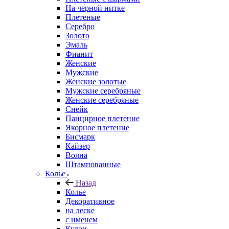
На черной нитке
Плетеные
Серебро
Золото
Эмаль
Фианит
Женские
Мужские
Женские золотые
Мужские серебряные
Женские серебряные
Снейк
Панцирное плетение
Якорное плетение
Бисмарк
Кайзер
Волна
Штампованные
Колье
Назад
Колье
Декоративное
на леске
с именем
Кулон