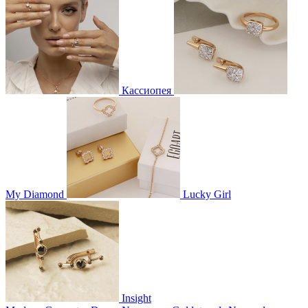
Кассиопея
My Diamond
Lucky Girl
Insight