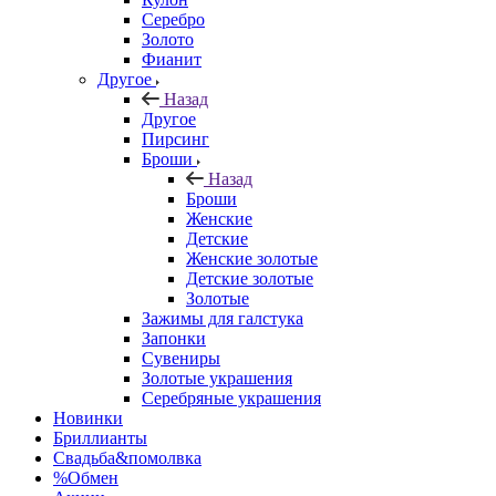
Серебро
Золото
Фианит
Другое
Назад
Другое
Пирсинг
Броши
Назад
Броши
Женские
Детские
Женские золотые
Детские золотые
Золотые
Зажимы для галстука
Запонки
Сувениры
Золотые украшения
Серебряные украшения
Новинки
Бриллианты
Свадьба&помолвка
%Обмен