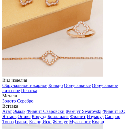
Вид изделия
Обручальное токарное
Кольцо
Обручальные
Обручальное
литьевое
Печатка
Металл
Золото
Серебро
Вставка
Агат
Эмаль
Фианит Сваровски
Жемчуг Swarovski
Фианит EQ
Янтарь
Оникс
Корунд
Бриллиант
Фианит
Изумруд
Сапфир
Топаз
Гранат
Кварц Иск.
Жемчуг
Муассанит
Кварц