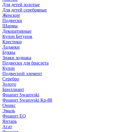
Для детей золотые
Для детей серебряные
Женские
Подвески
Шармы
Декоративные
Кулон Бегунок
Крестики
Ладанки
Буквы
Знаки зодиака
Подвески для браслета
Кулон
Подвесной элемент
Серебро
Золото
Бриллиант
Фианит Swarovski
Фианит Swarovski Кр-88
Оникс
Эмаль
Фианит EQ
Янтарь
Агат
Фианит