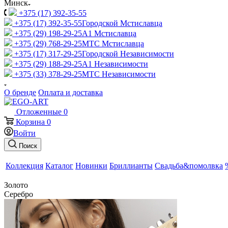
Минск
+375 (17) 392-35-55
+375 (17) 392-35-55
Городской Мстиславца
+375 (29) 198-29-25
A1 Мстиславца
+375 (29) 768-29-25
МТС Мстиславца
+375 (17) 317-29-25
Городской Независимости
+375 (29) 188-29-25
A1 Независимости
+375 (33) 378-29-25
МТС Независимости
О бренде
Оплата и доставка
Отложенные
0
Корзина
0
Войти
Поиск
Коллекция
Каталог
Новинки
Бриллианты
Свадьба&помолвка
Золото
Серебро