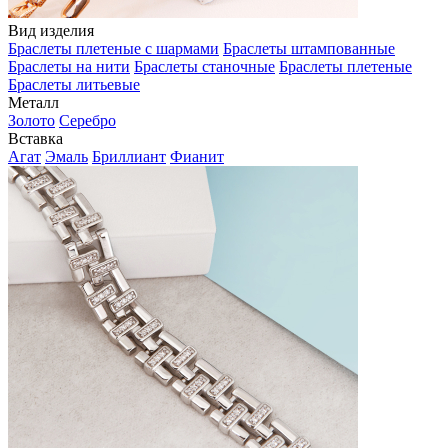
Вид изделия
Браслеты плетеные с шармами
Браслеты штампованные
Браслеты на нити
Браслеты станочные
Браслеты плетеные
Браслеты литьевые
Металл
Золото
Серебро
Вставка
Агат
Эмаль
Бриллиант
Фианит