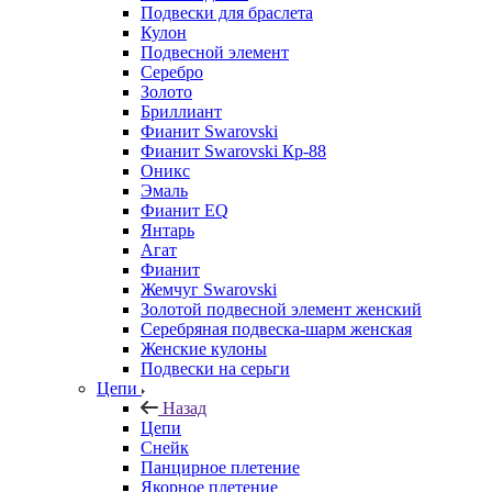
Подвески для браслета
Кулон
Подвесной элемент
Серебро
Золото
Бриллиант
Фианит Swarovski
Фианит Swarovski Кр-88
Оникс
Эмаль
Фианит EQ
Янтарь
Агат
Фианит
Жемчуг Swarovski
Золотой подвесной элемент женcкий
Серебряная подвеска-шарм женская
Женские кулоны
Подвески на серьги
Цепи
Назад
Цепи
Снейк
Панцирное плетение
Якорное плетение