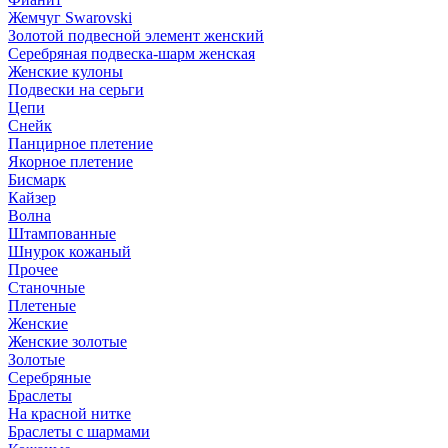
Жемчуг Swarovski
Золотой подвесной элемент женcкий
Серебряная подвеска-шарм женская
Женские кулоны
Подвески на серьги
Цепи
Снейк
Панцирное плетение
Якорное плетение
Бисмарк
Кайзер
Волна
Штампованные
Шнурок кожаный
Прочее
Станочные
Плетеные
Женские
Женские золотые
Золотые
Серебряные
Браслеты
На красной нитке
Браслеты с шармами