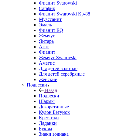
Фианит Svarowski
Сапфир
Фианит Swarovski Кр-88
Муассанит
Эмаль
Фианит EQ
Жемчуг
Янтарь
Агат
Фианит
Жемчуг Swarovski
Аметис
Для детей золотые
Для детей серебряные
Женские
Подвески
Назад
Подвески
Шармы
Декоративные
Кулон Бегунок
Крестики
Ладанки
Буквы
Знаки зодиака