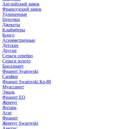
Английский замок
Французский замок
Удлиненные
Цепочки
Джекеты
Клаймберы
Конго
Асимметричные
Детские
Другие
Серьги серебро
Серьги золото
Бриллиант
Фианит Svarowski
Сапфир
Фианит Swarovski Кр-88
Муассанит
Эмаль
Фианит EQ
Жемчуг
Янтарь
Агат
Фианит
Жемчуг Swarovski
Аметис