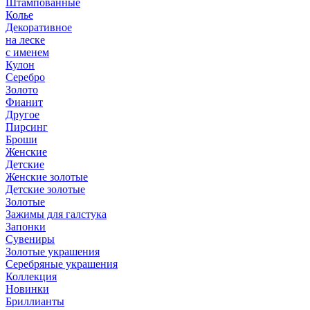
Штампованные
Колье
Декоративное
на леске
с именем
Кулон
Серебро
Золото
Фианит
Другое
Пирсинг
Броши
Женские
Детские
Женские золотые
Детские золотые
Золотые
Зажимы для галстука
Запонки
Сувениры
Золотые украшения
Серебряные украшения
Коллекция
Новинки
Бриллианты