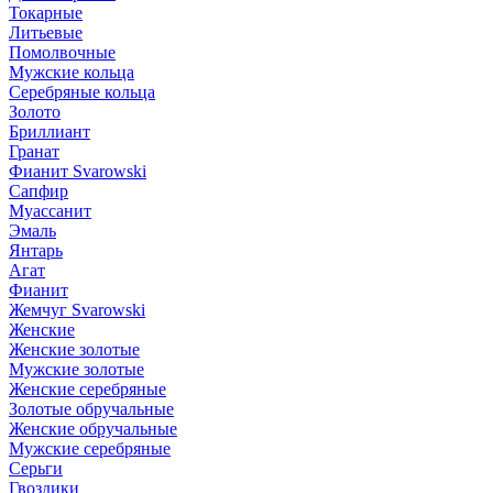
Токарные
Литьевые
Помолвочные
Мужские кольца
Серебряные кольца
Золото
Бриллиант
Гранат
Фианит Svarowski
Сапфир
Муассанит
Эмаль
Янтарь
Агат
Фианит
Жемчуг Svarowski
Женские
Женские золотые
Мужские золотые
Женские серебряные
Золотые обручальные
Женские обручальные
Мужские серебряные
Серьги
Гвоздики