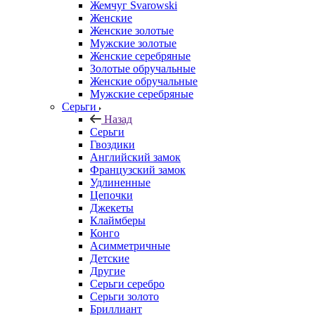
Жемчуг Svarowski
Женские
Женские золотые
Мужские золотые
Женские серебряные
Золотые обручальные
Женские обручальные
Мужские серебряные
Серьги
Назад
Серьги
Гвоздики
Английский замок
Французский замок
Удлиненные
Цепочки
Джекеты
Клаймберы
Конго
Асимметричные
Детские
Другие
Серьги серебро
Серьги золото
Бриллиант