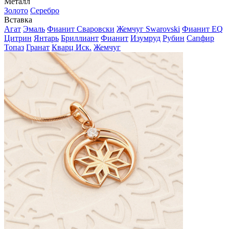
Металл
Золото
Серебро
Вставка
Агат
Эмаль
Фианит Сваровски
Жемчуг Swarovski
Фианит EQ
Цитрин
Янтарь
Бриллиант
Фианит
Изумруд
Рубин
Сапфир
Топаз
Гранат
Кварц Иск.
Жемчуг