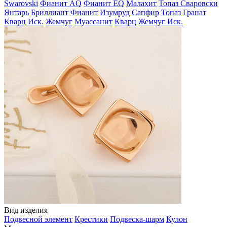
Swarovski
Фианит AQ
Фианит EQ
Малахит
Топаз Сваровски
Янтарь
Бриллиант
Фианит
Изумруд
Сапфир
Топаз
Гранат
Кварц Иск.
Жемчуг
Муассанит
Кварц
Жемчуг Иск.
Вид изделия
Подвесной элемент
Крестики
Подвеска-шарм
Кулон