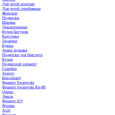
Для детей золотые
Для детей серебряные
Женские
Подвески
Шармы
Декоративные
Кулон Бегунок
Крестики
Ладанки
Буквы
Знаки зодиака
Подвески для браслета
Кулон
Подвесной элемент
Серебро
Золото
Бриллиант
Фианит Swarovski
Фианит Swarovski Кр-88
Оникс
Эмаль
Фианит EQ
Янтарь
Агат
Фианит