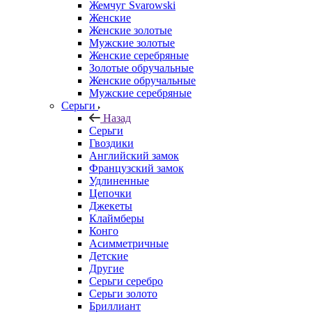
Жемчуг Svarowski
Женские
Женские золотые
Мужские золотые
Женские серебряные
Золотые обручальные
Женские обручальные
Мужские серебряные
Серьги
Назад
Серьги
Гвоздики
Английский замок
Французский замок
Удлиненные
Цепочки
Джекеты
Клаймберы
Конго
Асимметричные
Детские
Другие
Серьги серебро
Серьги золото
Бриллиант