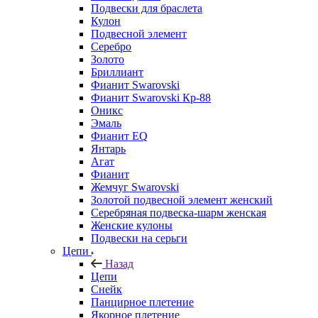
Подвески для браслета
Кулон
Подвесной элемент
Серебро
Золото
Бриллиант
Фианит Swarovski
Фианит Swarovski Кр-88
Оникс
Эмаль
Фианит EQ
Янтарь
Агат
Фианит
Жемчуг Swarovski
Золотой подвесной элемент женcкий
Серебряная подвеска-шарм женская
Женские кулоны
Подвески на серьги
Цепи
Назад
Цепи
Снейк
Панцирное плетение
Якорное плетение