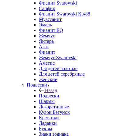
Фианит Svarowski
Сапфир
Фианит Swarovski Кр-88
Муассанит
Эмаль
Фианит EQ
Жемчуг
Янтарь
Агат
Фианит
Жемчуг Swarovski
Аметис
Для детей золотые
Для детей серебряные
Женские
Подвески
Назад
Подвески
Шармы
Декоративные
Кулон Бегунок
Крестики
Ладанки
Буквы
Знаки зодиака