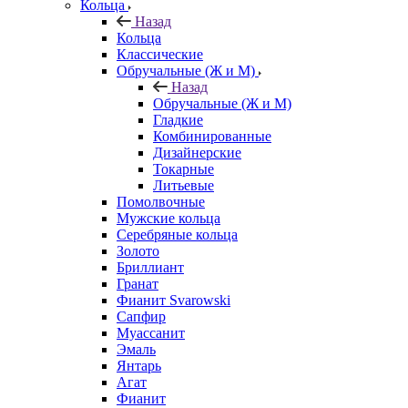
Кольца
Назад
Кольца
Классические
Обручальные (Ж и М)
Назад
Обручальные (Ж и М)
Гладкие
Комбинированные
Дизайнерские
Токарные
Литьевые
Помолвочные
Мужские кольца
Серебряные кольца
Золото
Бриллиант
Гранат
Фианит Svarowski
Сапфир
Муассанит
Эмаль
Янтарь
Агат
Фианит