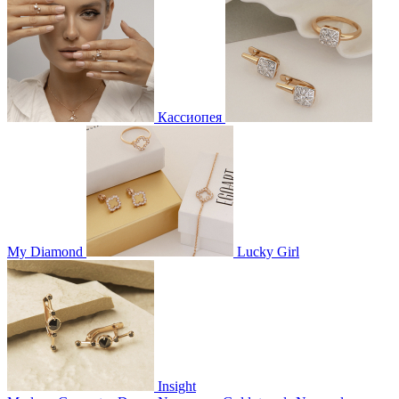
Кассиопея
My Diamond
Lucky Girl
Insight