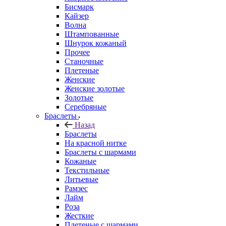
Бисмарк
Кайзер
Волна
Штампованные
Шнурок кожаный
Прочее
Станочные
Плетеные
Женские
Женские золотые
Золотые
Серебряные
Браслеты
Назад
Браслеты
На красной нитке
Браслеты с шармами
Кожаные
Текстильные
Литьевые
Рамзес
Лайм
Роза
Жесткие
Плетеные с шармами