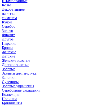
Штампованные
Колье
Декоративное
на леске
с именем
Кулон
Серебро
Золото
Фианит
Другое
Пирсинг
Броши
Женские
Детские
Женские золотые
Детские золотые
Золотые
Зажимы для галстука
Запонки
Сувениры
Золотые украшения
Серебряные украшения
Коллекция
Новинки
Бриллианты