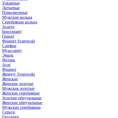
Токарные
Литьевые
Помолвочные
Мужские кольца
Серебряные кольца
Золото
Бриллиант
Гранат
Фианит Svarowski
Сапфир
Муассанит
Эмаль
Янтарь
Агат
Фианит
Жемчуг Svarowski
Женские
Женские золотые
Мужские золотые
Женские серебряные
Золотые обручальные
Женские обручальные
Мужские серебряные
Серьги
Гвоздики