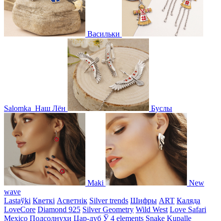
Васильки
Salomka
Наш Лён
Буслы
Maki
New
wave
Lastaўki
Кветкі
Асветнiк
Silver trends
Шифры
ART
Каляда
LoveCore
Diamond 925
Silver Geometry
Wild West
Love Safari
Mexico
Подсолнухи
Цар-дуб
Ў
4 elements
Snake
Kupalle