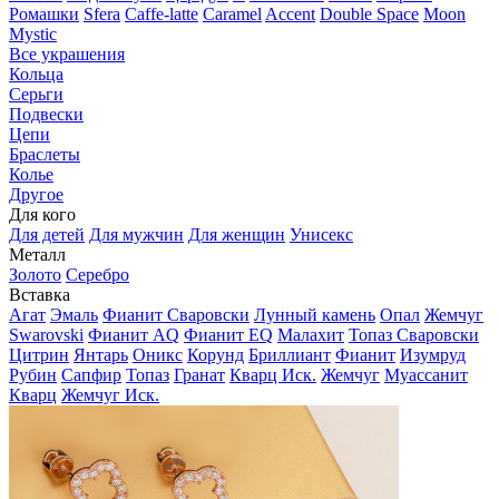
Ромашки
Sfera
Caffe-latte
Caramel
Accent
Double Space
Moon
Mystic
Все украшения
Кольца
Серьги
Подвески
Цепи
Браслеты
Колье
Другое
Для кого
Для детей
Для мужчин
Для женщин
Унисекс
Металл
Золото
Серебро
Вставка
Агат
Эмаль
Фианит Сваровски
Лунный камень
Опал
Жемчуг
Swarovski
Фианит AQ
Фианит EQ
Малахит
Топаз Сваровски
Цитрин
Янтарь
Оникс
Корунд
Бриллиант
Фианит
Изумруд
Рубин
Сапфир
Топаз
Гранат
Кварц Иск.
Жемчуг
Муассанит
Кварц
Жемчуг Иск.