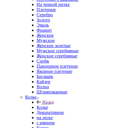
На черной нитке
Плетеные
Серебро
Золото
Эмаль
Фианит
Женские
Мужские
Женские золотые
Мужские серебряные
Женские серебряные
Снейк
Панцирное плетение
Якорное плетение
Бисмарк
Кайзер
Волна
Штампованные
Колье
Назад
Колье
Декоративное
на леске
с именем
Кулон