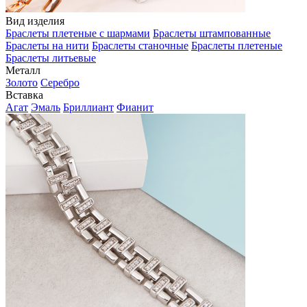
Вид изделия
Браслеты плетеные с шармами
Браслеты штампованные
Браслеты на нити
Браслеты станочные
Браслеты плетеные
Браслеты литьевые
Металл
Золото
Серебро
Вставка
Агат
Эмаль
Бриллиант
Фианит