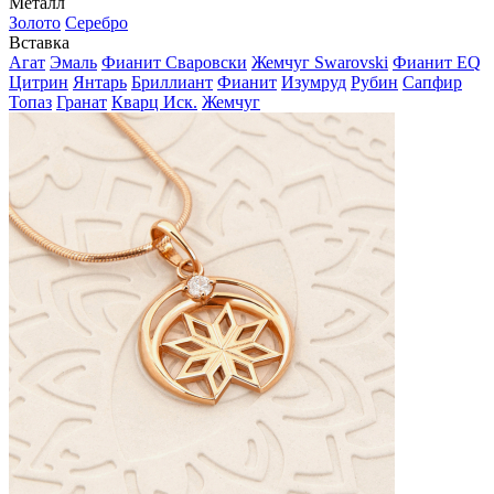
Металл
Золото
Серебро
Вставка
Агат
Эмаль
Фианит Сваровски
Жемчуг Swarovski
Фианит EQ
Цитрин
Янтарь
Бриллиант
Фианит
Изумруд
Рубин
Сапфир
Топаз
Гранат
Кварц Иск.
Жемчуг