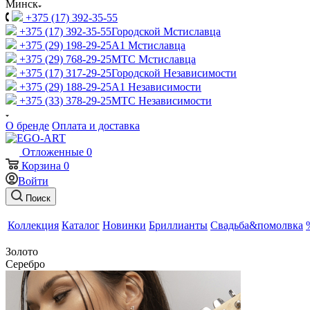
Минск
+375 (17) 392-35-55
+375 (17) 392-35-55
Городской Мстиславца
+375 (29) 198-29-25
A1 Мстиславца
+375 (29) 768-29-25
МТС Мстиславца
+375 (17) 317-29-25
Городской Независимости
+375 (29) 188-29-25
A1 Независимости
+375 (33) 378-29-25
МТС Независимости
О бренде
Оплата и доставка
Отложенные
0
Корзина
0
Войти
Поиск
Коллекция
Каталог
Новинки
Бриллианты
Свадьба&помолвка
Золото
Серебро