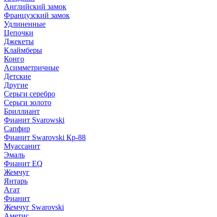
Английский замок
Французский замок
Удлиненные
Цепочки
Джекеты
Клаймберы
Конго
Асимметричные
Детские
Другие
Серьги серебро
Серьги золото
Бриллиант
Фианит Svarowski
Сапфир
Фианит Swarovski Кр-88
Муассанит
Эмаль
Фианит EQ
Жемчуг
Янтарь
Агат
Фианит
Жемчуг Swarovski
Аметис