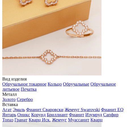
Вид изделия
Обручальное токарное
Кольцо
Обручальные
Обручальное
литьевое
Печатка
Металл
Золото
Серебро
Вставка
Агат
Эмаль
Фианит Сваровски
Жемчуг Swarovski
Фианит EQ
Янтарь
Оникс
Корунд
Бриллиант
Фианит
Изумруд
Сапфир
Топаз
Гранат
Кварц Иск.
Жемчуг
Муассанит
Кварц