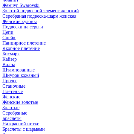
Жемчуг Swarovski
Золотой подвесной элемент женcкий
Серебряная подвеска-шарм женская
Женские кулоны
Подвески на серьги
Цепи
Снейк
Панцирное плетение
Якорное плетение
Бисмарк
Кайзер
Волна
Штампованные
Шнурок кожаный
Прочее
Станочные
Плетеные
Женские
Женские золотые
Золотые
Серебряные
Браслеты
На красной нитке
Браслеты с шармами