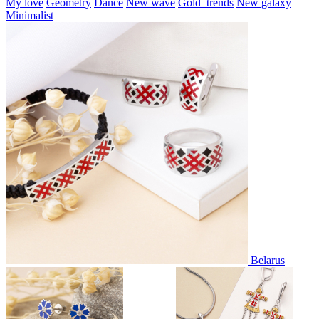
My love
Geometry
Dance
New wave
Gold_trends
New galaxy
Minimalist
Belarus