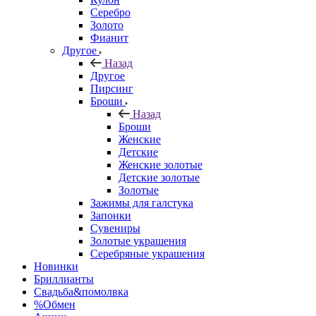
Серебро
Золото
Фианит
Другое
Назад
Другое
Пирсинг
Броши
Назад
Броши
Женские
Детские
Женские золотые
Детские золотые
Золотые
Зажимы для галстука
Запонки
Сувениры
Золотые украшения
Серебряные украшения
Новинки
Бриллианты
Свадьба&помолвка
%Обмен