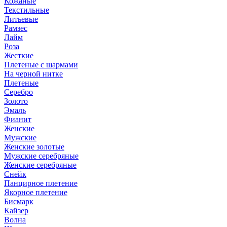
Кожаные
Текстильные
Литьевые
Рамзес
Лайм
Роза
Жесткие
Плетеные с шармами
На черной нитке
Плетеные
Серебро
Золото
Эмаль
Фианит
Женские
Мужские
Женские золотые
Мужские серебряные
Женские серебряные
Снейк
Панцирное плетение
Якорное плетение
Бисмарк
Кайзер
Волна