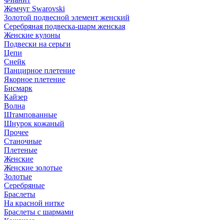
Жемчуг Swarovski
Золотой подвесной элемент женcкий
Серебряная подвеска-шарм женская
Женские кулоны
Подвески на серьги
Цепи
Снейк
Панцирное плетение
Якорное плетение
Бисмарк
Кайзер
Волна
Штампованные
Шнурок кожаный
Прочее
Станочные
Плетеные
Женские
Женские золотые
Золотые
Серебряные
Браслеты
На красной нитке
Браслеты с шармами