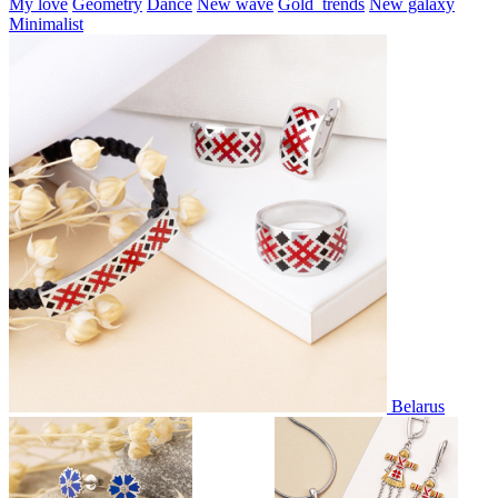
My love
Geometry
Dance
New wave
Gold_trends
New galaxy
Minimalist
Belarus