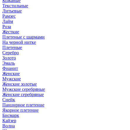
Кожаные
Текстильные
Литьевые
Рамзес
Лайм
Роза
Жесткие
Плетеные с шармами
На черной нитке
Плетеные
Серебро
Золото
Эмаль
Фианит
Женские
Мужские
Женские золотые
Мужские серебряные
Женские серебряные
Снейк
Панцирное плетение
Якорное плетение
Бисмарк
Кайзер
Волна