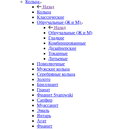
Кольца
Назад
Кольца
Классические
Обручальные (Ж и М)
Назад
Обручальные (Ж и М)
Гладкие
Комбинированные
Дизайнерские
Токарные
Литьевые
Помолвочные
Мужские кольца
Серебряные кольца
Золото
Бриллиант
Гранат
Фианит Svarowski
Сапфир
Муассанит
Эмаль
Янтарь
Агат
Фианит