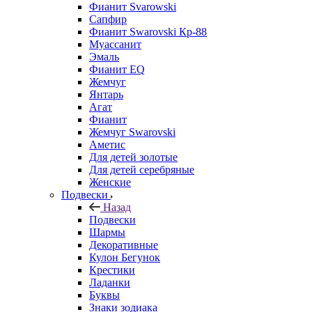
Фианит Svarowski
Сапфир
Фианит Swarovski Кр-88
Муассанит
Эмаль
Фианит EQ
Жемчуг
Янтарь
Агат
Фианит
Жемчуг Swarovski
Аметис
Для детей золотые
Для детей серебряные
Женские
Подвески
Назад
Подвески
Шармы
Декоративные
Кулон Бегунок
Крестики
Ладанки
Буквы
Знаки зодиака