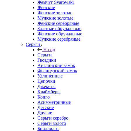
Жемчуг Svarowski
Женские
Женские золотые
Мужские золотые
Женские серебряные
Золотые обручальные
Женские обручальные
Мужские серебряные
Серьги
Назад
Серьги
Гвоздики
Английский замок
Французский замок
Удлиненные
Цепочки
Джекеты
Клаймберы
Конго
Асимметричные
Детские
Другие
Серьги серебро
Серьги золото
Бриллиант