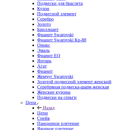
Подвески для браслета
Кулон
Подвесной элемент
Серебро
Золото
Бриллиант
Фианит Swarovski
Фианит Swarovski Кр-88
Оникс
Эмаль
Фианит EQ
Янтарь
Агат
Фианит
Жемчуг Swarovski
Золотой подвесной элемент женcкий
Серебряная подвеска-шарм женская
Женские кулоны
Подвески на серьги
Цепи
Назад
Цепи
Снейк
Панцирное плетение
Якорное плетение