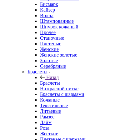
Бисмарк
Кайзер
Волна
Штампованные
Шнурок кожаный
Прочее
Станочные
Плетеные
Женские
Женские золотые
Золотые
Серебряные
Браслеты
Назад
Браслеты
На красной нитке
Браслеты с шармами
Кожаные
Текстильные
Литьевые
Рамзес
Лайм
Роза
Жесткие
Плетеные с шармами