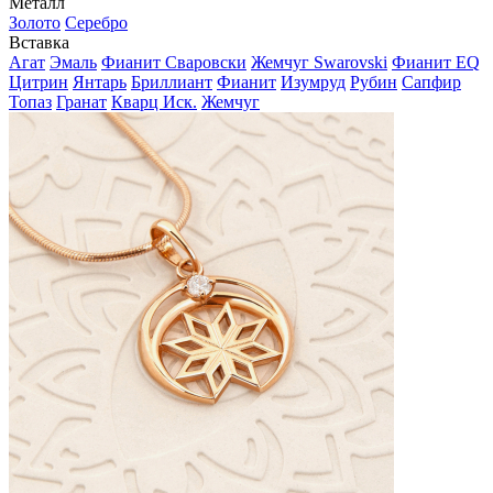
Металл
Золото
Серебро
Вставка
Агат
Эмаль
Фианит Сваровски
Жемчуг Swarovski
Фианит EQ
Цитрин
Янтарь
Бриллиант
Фианит
Изумруд
Рубин
Сапфир
Топаз
Гранат
Кварц Иск.
Жемчуг