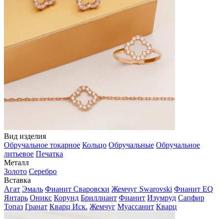
Вид изделия
Обручальное токарное
Кольцо
Обручальные
Обручальное
литьевое
Печатка
Металл
Золото
Серебро
Вставка
Агат
Эмаль
Фианит Сваровски
Жемчуг Swarovski
Фианит EQ
Янтарь
Оникс
Корунд
Бриллиант
Фианит
Изумруд
Сапфир
Топаз
Гранат
Кварц Иск.
Жемчуг
Муассанит
Кварц