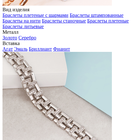
Вид изделия
Браслеты плетеные с шармами
Браслеты штампованные
Браслеты на нити
Браслеты станочные
Браслеты плетеные
Браслеты литьевые
Металл
Золото
Серебро
Вставка
Агат
Эмаль
Бриллиант
Фианит