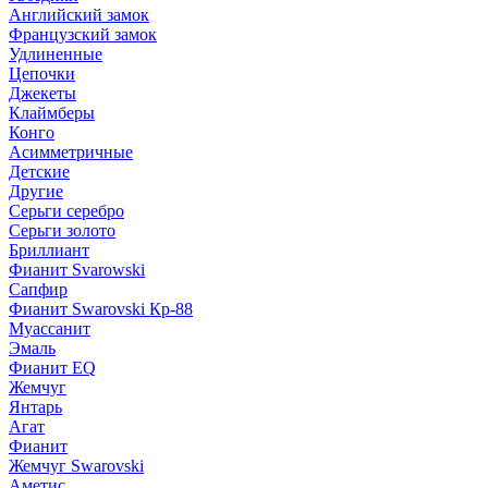
Английский замок
Французский замок
Удлиненные
Цепочки
Джекеты
Клаймберы
Конго
Асимметричные
Детские
Другие
Серьги серебро
Серьги золото
Бриллиант
Фианит Svarowski
Сапфир
Фианит Swarovski Кр-88
Муассанит
Эмаль
Фианит EQ
Жемчуг
Янтарь
Агат
Фианит
Жемчуг Swarovski
Аметис