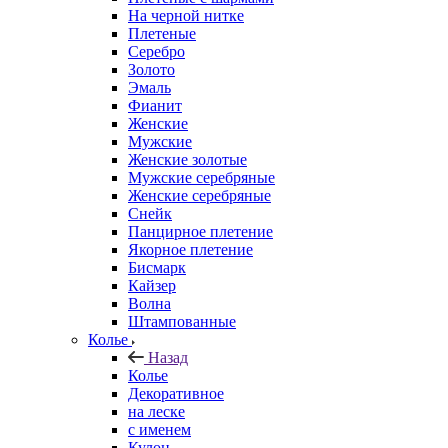
На черной нитке
Плетеные
Серебро
Золото
Эмаль
Фианит
Женские
Мужские
Женские золотые
Мужские серебряные
Женские серебряные
Снейк
Панцирное плетение
Якорное плетение
Бисмарк
Кайзер
Волна
Штампованные
Колье
Назад
Колье
Декоративное
на леске
с именем
Кулон