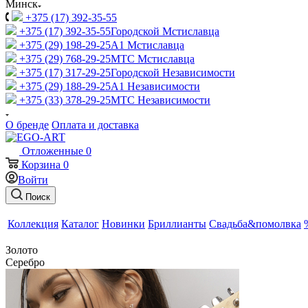
Минск
+375 (17) 392-35-55
+375 (17) 392-35-55
Городской Мстиславца
+375 (29) 198-29-25
A1 Мстиславца
+375 (29) 768-29-25
МТС Мстиславца
+375 (17) 317-29-25
Городской Независимости
+375 (29) 188-29-25
A1 Независимости
+375 (33) 378-29-25
МТС Независимости
О бренде
Оплата и доставка
Отложенные
0
Корзина
0
Войти
Поиск
Коллекция
Каталог
Новинки
Бриллианты
Свадьба&помолвка
Золото
Серебро