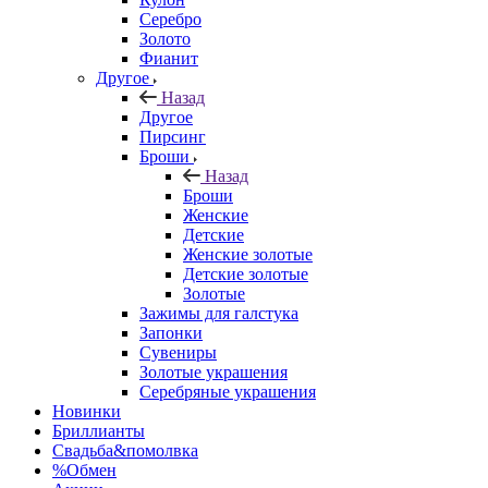
Серебро
Золото
Фианит
Другое
Назад
Другое
Пирсинг
Броши
Назад
Броши
Женские
Детские
Женские золотые
Детские золотые
Золотые
Зажимы для галстука
Запонки
Сувениры
Золотые украшения
Серебряные украшения
Новинки
Бриллианты
Свадьба&помолвка
%Обмен