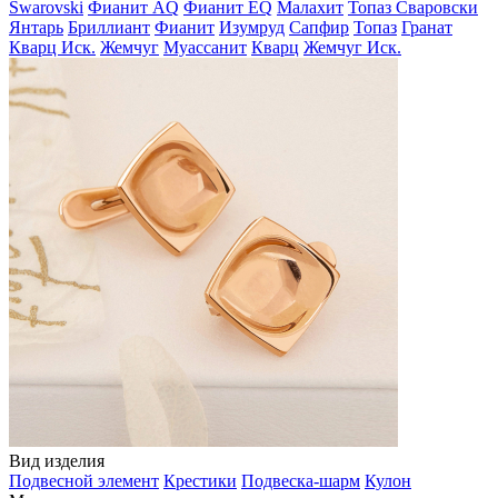
Swarovski
Фианит AQ
Фианит EQ
Малахит
Топаз Сваровски
Янтарь
Бриллиант
Фианит
Изумруд
Сапфир
Топаз
Гранат
Кварц Иск.
Жемчуг
Муассанит
Кварц
Жемчуг Иск.
Вид изделия
Подвесной элемент
Крестики
Подвеска-шарм
Кулон