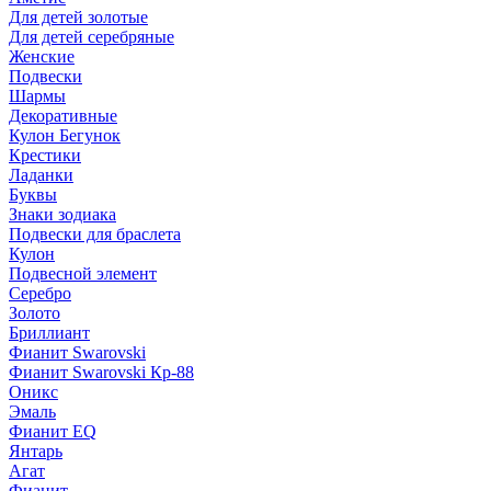
Для детей золотые
Для детей серебряные
Женские
Подвески
Шармы
Декоративные
Кулон Бегунок
Крестики
Ладанки
Буквы
Знаки зодиака
Подвески для браслета
Кулон
Подвесной элемент
Серебро
Золото
Бриллиант
Фианит Swarovski
Фианит Swarovski Кр-88
Оникс
Эмаль
Фианит EQ
Янтарь
Агат
Фианит