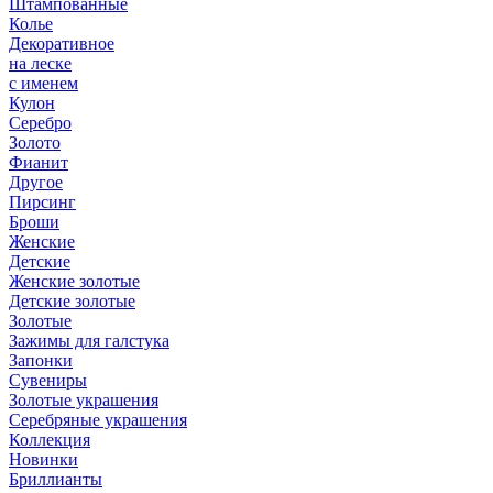
Штампованные
Колье
Декоративное
на леске
с именем
Кулон
Серебро
Золото
Фианит
Другое
Пирсинг
Броши
Женские
Детские
Женские золотые
Детские золотые
Золотые
Зажимы для галстука
Запонки
Сувениры
Золотые украшения
Серебряные украшения
Коллекция
Новинки
Бриллианты