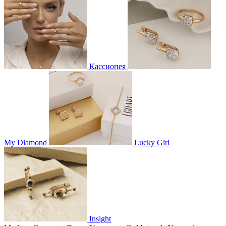
Кассиопея
My Diamond
Lucky Girl
Insight