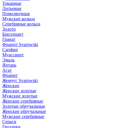
Токарные
Литьевые
Помолвочные
Мужские кольца
Серебряные кольца
Золото
Бриллиант
Гранат
Фианит Svarowski
Сапфир
Муассанит
Эмаль
Янтарь
Агат
Фианит
Жемчуг Svarowski
Женские
Женские золотые
Мужские золотые
Женские серебряные
Золотые обручальные
Женские обручальные
Мужские серебряные
Серьги
Гвоздики