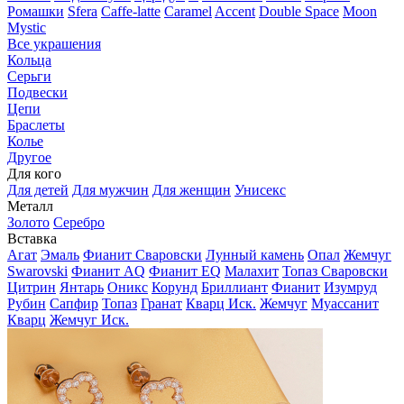
Ромашки
Sfera
Caffe-latte
Caramel
Accent
Double Space
Moon
Mystic
Все украшения
Кольца
Серьги
Подвески
Цепи
Браслеты
Колье
Другое
Для кого
Для детей
Для мужчин
Для женщин
Унисекс
Металл
Золото
Серебро
Вставка
Агат
Эмаль
Фианит Сваровски
Лунный камень
Опал
Жемчуг
Swarovski
Фианит AQ
Фианит EQ
Малахит
Топаз Сваровски
Цитрин
Янтарь
Оникс
Корунд
Бриллиант
Фианит
Изумруд
Рубин
Сапфир
Топаз
Гранат
Кварц Иск.
Жемчуг
Муассанит
Кварц
Жемчуг Иск.