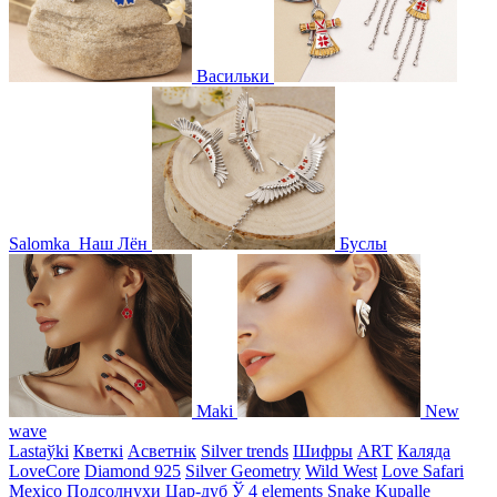
Васильки
Salomka
Наш Лён
Буслы
Maki
New
wave
Lastaўki
Кветкі
Асветнiк
Silver trends
Шифры
ART
Каляда
LoveCore
Diamond 925
Silver Geometry
Wild West
Love Safari
Mexico
Подсолнухи
Цар-дуб
Ў
4 elements
Snake
Kupalle