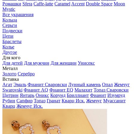
Ромашки
Sfera
Caffe-latte
Caramel
Accent
Double Space
Moon
Mystic
Все украшения
Кольца
Серьги
Подвески
Цепи
Браслеты
Колье
Другое
Для кого
Для детей
Для мужчин
Для женщин
Унисекс
Металл
Золото
Серебро
Вставка
Агат
Эмаль
Фианит Сваровски
Лунный камень
Опал
Жемчуг
Swarovski
Фианит AQ
Фианит EQ
Малахит
Топаз Сваровски
Цитрин
Янтарь
Оникс
Корунд
Бриллиант
Фианит
Изумруд
Рубин
Сапфир
Топаз
Гранат
Кварц Иск.
Жемчуг
Муассанит
Кварц
Жемчуг Иск.