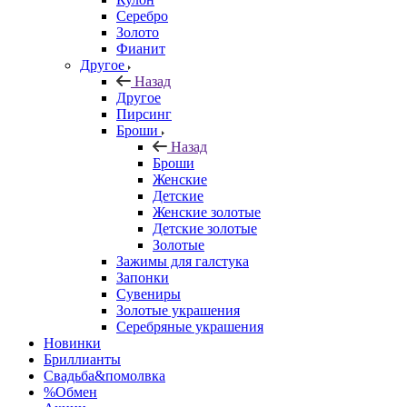
Серебро
Золото
Фианит
Другое
Назад
Другое
Пирсинг
Броши
Назад
Броши
Женские
Детские
Женские золотые
Детские золотые
Золотые
Зажимы для галстука
Запонки
Сувениры
Золотые украшения
Серебряные украшения
Новинки
Бриллианты
Свадьба&помолвка
%Обмен