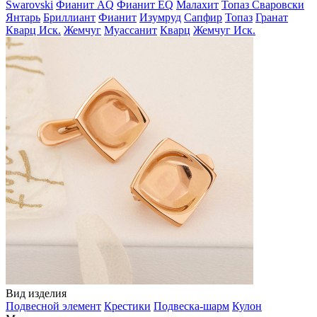
Swarovski
Фианит AQ
Фианит EQ
Малахит
Топаз Сваровски
Янтарь
Бриллиант
Фианит
Изумруд
Сапфир
Топаз
Гранат
Кварц Иск.
Жемчуг
Муассанит
Кварц
Жемчуг Иск.
Вид изделия
Подвесной элемент
Крестики
Подвеска-шарм
Кулон