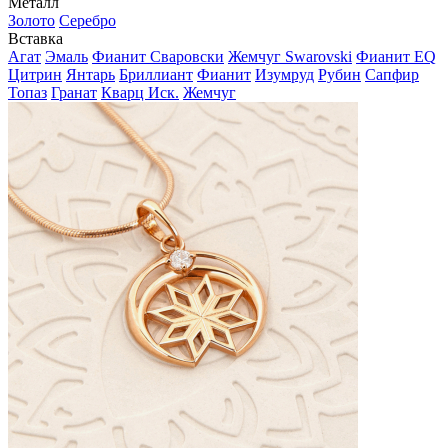
Металл
Золото
Серебро
Вставка
Агат
Эмаль
Фианит Сваровски
Жемчуг Swarovski
Фианит EQ
Цитрин
Янтарь
Бриллиант
Фианит
Изумруд
Рубин
Сапфир
Топаз
Гранат
Кварц Иск.
Жемчуг