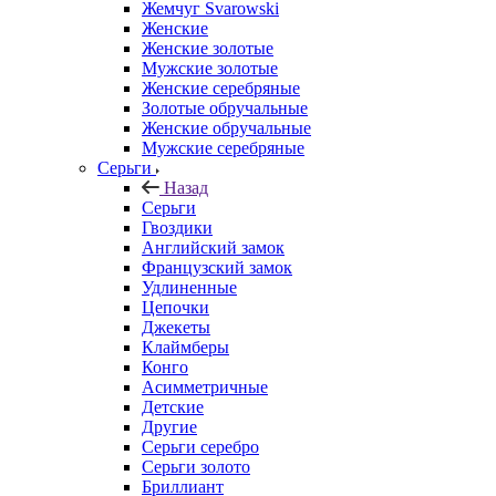
Жемчуг Svarowski
Женские
Женские золотые
Мужские золотые
Женские серебряные
Золотые обручальные
Женские обручальные
Мужские серебряные
Серьги
Назад
Серьги
Гвоздики
Английский замок
Французский замок
Удлиненные
Цепочки
Джекеты
Клаймберы
Конго
Асимметричные
Детские
Другие
Серьги серебро
Серьги золото
Бриллиант