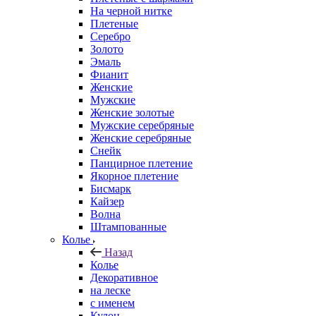
На черной нитке
Плетеные
Серебро
Золото
Эмаль
Фианит
Женские
Мужские
Женские золотые
Мужские серебряные
Женские серебряные
Снейк
Панцирное плетение
Якорное плетение
Бисмарк
Кайзер
Волна
Штампованные
Колье
Назад
Колье
Декоративное
на леске
с именем
Кулон