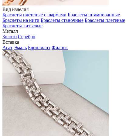
Вид изделия
Браслеты плетеные с шармами
Браслеты штампованные
Браслеты на нити
Браслеты станочные
Браслеты плетеные
Браслеты литьевые
Металл
Золото
Серебро
Вставка
Агат
Эмаль
Бриллиант
Фианит