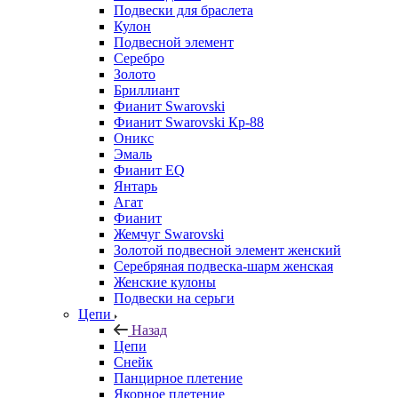
Подвески для браслета
Кулон
Подвесной элемент
Серебро
Золото
Бриллиант
Фианит Swarovski
Фианит Swarovski Кр-88
Оникс
Эмаль
Фианит EQ
Янтарь
Агат
Фианит
Жемчуг Swarovski
Золотой подвесной элемент женcкий
Серебряная подвеска-шарм женская
Женские кулоны
Подвески на серьги
Цепи
Назад
Цепи
Снейк
Панцирное плетение
Якорное плетение