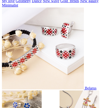
My love
Geometry
Dance
New wave
Gold_trends
New galaxy
Minimalist
Belarus