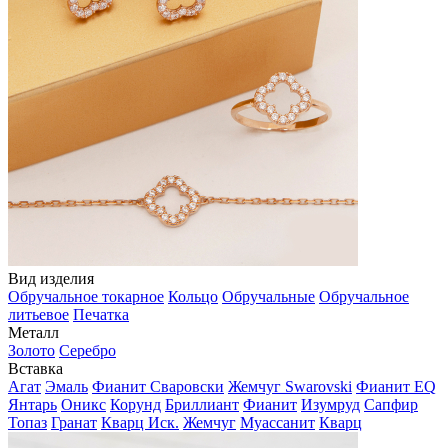
Вид изделия
Обручальное токарное
Кольцо
Обручальные
Обручальное
литьевое
Печатка
Металл
Золото
Серебро
Вставка
Агат
Эмаль
Фианит Сваровски
Жемчуг Swarovski
Фианит EQ
Янтарь
Оникс
Корунд
Бриллиант
Фианит
Изумруд
Сапфир
Топаз
Гранат
Кварц Иск.
Жемчуг
Муассанит
Кварц