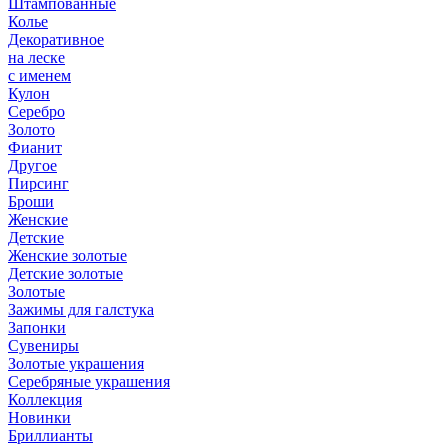
Штампованные
Колье
Декоративное
на леске
с именем
Кулон
Серебро
Золото
Фианит
Другое
Пирсинг
Броши
Женские
Детские
Женские золотые
Детские золотые
Золотые
Зажимы для галстука
Запонки
Сувениры
Золотые украшения
Серебряные украшения
Коллекция
Новинки
Бриллианты