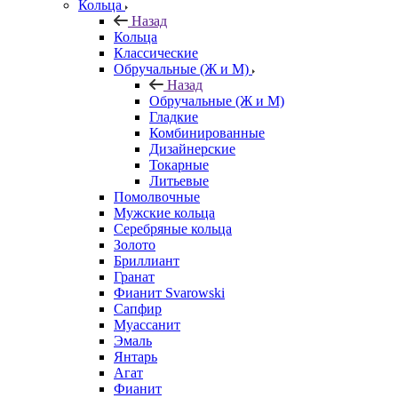
Кольца
Назад
Кольца
Классические
Обручальные (Ж и М)
Назад
Обручальные (Ж и М)
Гладкие
Комбинированные
Дизайнерские
Токарные
Литьевые
Помолвочные
Мужские кольца
Серебряные кольца
Золото
Бриллиант
Гранат
Фианит Svarowski
Сапфир
Муассанит
Эмаль
Янтарь
Агат
Фианит