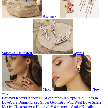
Васильки
Salomka
Наш Лён
Буслы
Maki
New
wave
Lastaўki
Кветкі
Асветнiк
Silver trends
Шифры
ART
Каляда
LoveCore
Diamond 925
Silver Geometry
Wild West
Love Safari
Mexico
Подсолнухи
Цар-дуб
Ў
4 elements
Snake
Kupalle