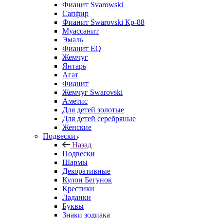
Фианит Svarowski
Сапфир
Фианит Swarovski Кр-88
Муассанит
Эмаль
Фианит EQ
Жемчуг
Янтарь
Агат
Фианит
Жемчуг Swarovski
Аметис
Для детей золотые
Для детей серебряные
Женские
Подвески
Назад
Подвески
Шармы
Декоративные
Кулон Бегунок
Крестики
Ладанки
Буквы
Знаки зодиака