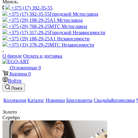
Минск
+375 (17) 392-35-55
+375 (17) 392-35-55
Городской Мстиславца
+375 (29) 198-29-25
A1 Мстиславца
+375 (29) 768-29-25
МТС Мстиславца
+375 (17) 317-29-25
Городской Независимости
+375 (29) 188-29-25
A1 Независимости
+375 (33) 378-29-25
МТС Независимости
О бренде
Оплата и доставка
Отложенные
0
Корзина
0
Войти
Поиск
Коллекция
Каталог
Новинки
Бриллианты
Свадьба&помолвка
Золото
Серебро