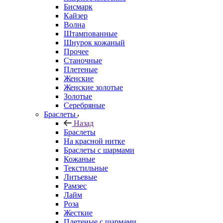
Бисмарк
Кайзер
Волна
Штампованные
Шнурок кожаный
Прочее
Станочные
Плетеные
Женские
Женские золотые
Золотые
Серебряные
Браслеты
Назад
Браслеты
На красной нитке
Браслеты с шармами
Кожаные
Текстильные
Литьевые
Рамзес
Лайм
Роза
Жесткие
Плетеные с шармами