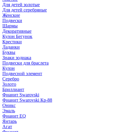
Для детей золотые
Для детей серебряные
Женские
Подвески
Шармы
Декоративные
Кулон Бегунок
Крестики
Ладанки
Буквы
Знаки зодиака
Подвески для браслета
Кулон
Подвесной элемент
Серебро
Золото
Бриллиант
Фианит Swarovski
Фианит Swarovski Кр-88
Оникс
Эмаль
Фианит EQ
Янтарь
Агат
Фианит