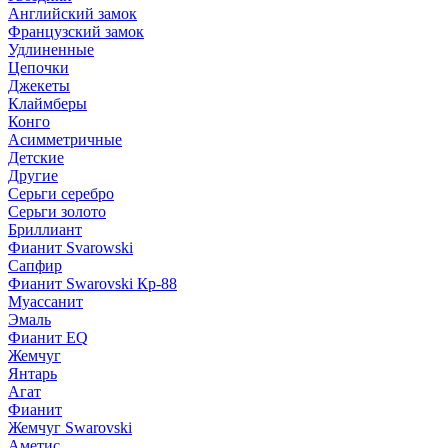
Английский замок
Французский замок
Удлиненные
Цепочки
Джекеты
Клаймберы
Конго
Асимметричные
Детские
Другие
Серьги серебро
Серьги золото
Бриллиант
Фианит Svarowski
Сапфир
Фианит Swarovski Кр-88
Муассанит
Эмаль
Фианит EQ
Жемчуг
Янтарь
Агат
Фианит
Жемчуг Swarovski
Аметис