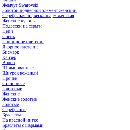
Жемчуг Swarovski
Золотой подвесной элемент женcкий
Серебряная подвеска-шарм женская
Женские кулоны
Подвески на серьги
Цепи
Снейк
Панцирное плетение
Якорное плетение
Бисмарк
Кайзер
Волна
Штампованные
Шнурок кожаный
Прочее
Станочные
Плетеные
Женские
Женские золотые
Золотые
Серебряные
Браслеты
На красной нитке
Браслеты с шармами