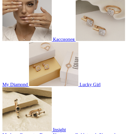
Кассиопея
My Diamond
Lucky Girl
Insight