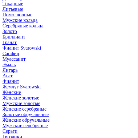
Токарные
Литьевые
Помолвочные
Мужские кольца
Серебряные кольца
Золото
Бриллиант
Гранат
Фианит Svarowski
Сапфир
Муассанит
Эмаль
Янтарь
Агат
Фианит
Жемчуг Svarowski
Женские
Женские золотые
Мужские золотые
Женские серебряные
Золотые обручальные
Женские обручальные
Мужские серебряные
Серьги
Гвоздики