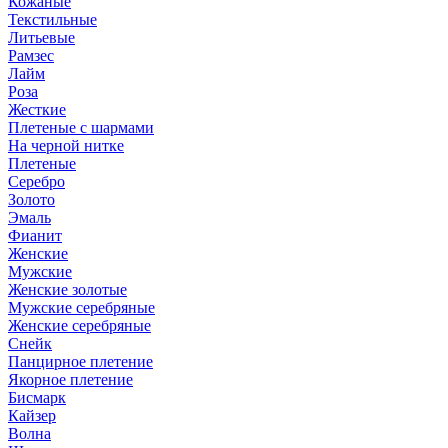
Кожаные
Текстильные
Литьевые
Рамзес
Лайм
Роза
Жесткие
Плетеные с шармами
На черной нитке
Плетеные
Серебро
Золото
Эмаль
Фианит
Женские
Мужские
Женские золотые
Мужские серебряные
Женские серебряные
Снейк
Панцирное плетение
Якорное плетение
Бисмарк
Кайзер
Волна