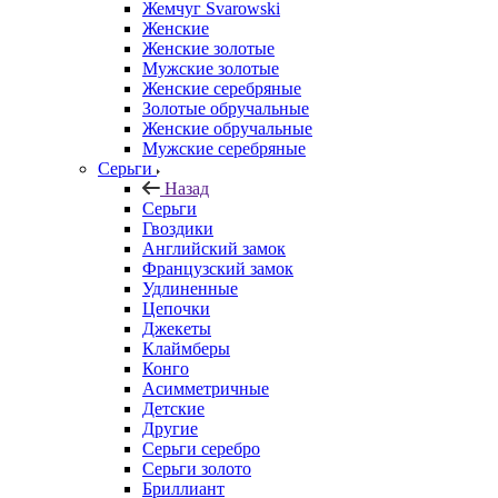
Жемчуг Svarowski
Женские
Женские золотые
Мужские золотые
Женские серебряные
Золотые обручальные
Женские обручальные
Мужские серебряные
Серьги
Назад
Серьги
Гвоздики
Английский замок
Французский замок
Удлиненные
Цепочки
Джекеты
Клаймберы
Конго
Асимметричные
Детские
Другие
Серьги серебро
Серьги золото
Бриллиант