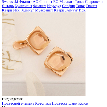
Swarovski
Фианит AQ
Фианит EQ
Малахит
Топаз Сваровски
Янтарь
Бриллиант
Фианит
Изумруд
Сапфир
Топаз
Гранат
Кварц Иск.
Жемчуг
Муассанит
Кварц
Жемчуг Иск.
Вид изделия
Подвесной элемент
Крестики
Подвеска-шарм
Кулон