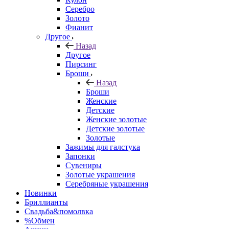
Серебро
Золото
Фианит
Другое
Назад
Другое
Пирсинг
Броши
Назад
Броши
Женские
Детские
Женские золотые
Детские золотые
Золотые
Зажимы для галстука
Запонки
Сувениры
Золотые украшения
Серебряные украшения
Новинки
Бриллианты
Свадьба&помолвка
%Обмен