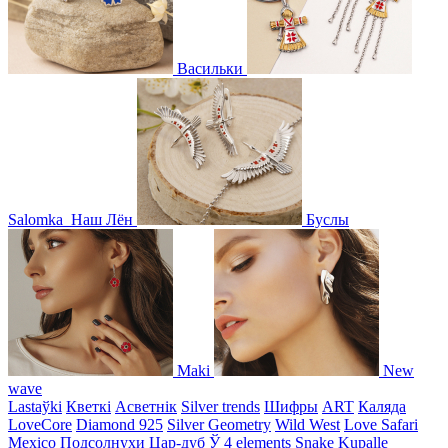
Васильки
Salomka
Наш Лён
Буслы
Maki
New
wave
Lastaўki
Кветкі
Асветнiк
Silver trends
Шифры
ART
Каляда
LoveCore
Diamond 925
Silver Geometry
Wild West
Love Safari
Mexico
Подсолнухи
Цар-дуб
Ў
4 elements
Snake
Kupalle