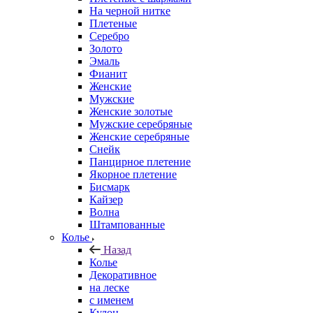
На черной нитке
Плетеные
Серебро
Золото
Эмаль
Фианит
Женские
Мужские
Женские золотые
Мужские серебряные
Женские серебряные
Снейк
Панцирное плетение
Якорное плетение
Бисмарк
Кайзер
Волна
Штампованные
Колье
Назад
Колье
Декоративное
на леске
с именем
Кулон