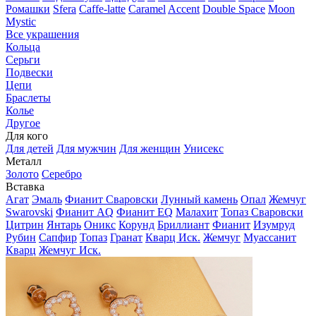
Ромашки
Sfera
Caffe-latte
Caramel
Accent
Double Space
Moon
Mystic
Все украшения
Кольца
Серьги
Подвески
Цепи
Браслеты
Колье
Другое
Для кого
Для детей
Для мужчин
Для женщин
Унисекс
Металл
Золото
Серебро
Вставка
Агат
Эмаль
Фианит Сваровски
Лунный камень
Опал
Жемчуг
Swarovski
Фианит AQ
Фианит EQ
Малахит
Топаз Сваровски
Цитрин
Янтарь
Оникс
Корунд
Бриллиант
Фианит
Изумруд
Рубин
Сапфир
Топаз
Гранат
Кварц Иск.
Жемчуг
Муассанит
Кварц
Жемчуг Иск.