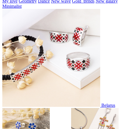
My love
Geometry
Dance
New wave
Gold_trends
New galaxy
Minimalist
Belarus