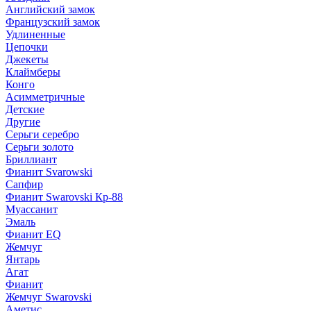
Английский замок
Французский замок
Удлиненные
Цепочки
Джекеты
Клаймберы
Конго
Асимметричные
Детские
Другие
Серьги серебро
Серьги золото
Бриллиант
Фианит Svarowski
Сапфир
Фианит Swarovski Кр-88
Муассанит
Эмаль
Фианит EQ
Жемчуг
Янтарь
Агат
Фианит
Жемчуг Swarovski
Аметис