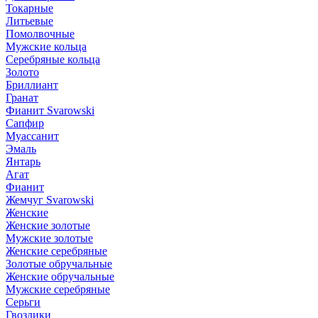
Токарные
Литьевые
Помолвочные
Мужские кольца
Серебряные кольца
Золото
Бриллиант
Гранат
Фианит Svarowski
Сапфир
Муассанит
Эмаль
Янтарь
Агат
Фианит
Жемчуг Svarowski
Женские
Женские золотые
Мужские золотые
Женские серебряные
Золотые обручальные
Женские обручальные
Мужские серебряные
Серьги
Гвоздики