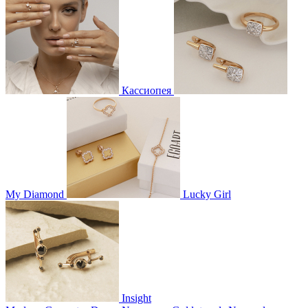
Кассиопея
My Diamond
Lucky Girl
Insight