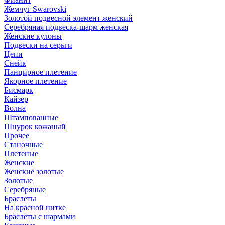
Жемчуг Swarovski
Золотой подвесной элемент женcкий
Серебряная подвеска-шарм женская
Женские кулоны
Подвески на серьги
Цепи
Снейк
Панцирное плетение
Якорное плетение
Бисмарк
Кайзер
Волна
Штампованные
Шнурок кожаный
Прочее
Станочные
Плетеные
Женские
Женские золотые
Золотые
Серебряные
Браслеты
На красной нитке
Браслеты с шармами