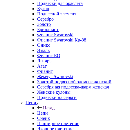
Подвески для браслета
Кулон
Подвесной элемент
Серебро
Золото
Бриллиант
Фианит Swarovski
Фианит Swarovski Кр-88
Оникс
Эмаль
Фианит EQ
Янтарь
Агат
Фианит
Жемчуг Swarovski
Золотой подвесной элемент женcкий
Серебряная подвеска-шарм женская
Женские кулоны
Подвески на серьги
Цепи
Назад
Цепи
Снейк
Панцирное плетение
Якорное плетение