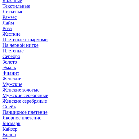
Кожаные
Текстильные
Литьевые
Рамзес
Лайм
Роза
Жесткие
Плетеные с шармами
На черной нитке
Плетеные
Серебро
Золото
Эмаль
Фианит
Женские
Мужские
Женские золотые
Мужские серебряные
Женские серебряные
Снейк
Панцирное плетение
Якорное плетение
Бисмарк
Кайзер
Волна