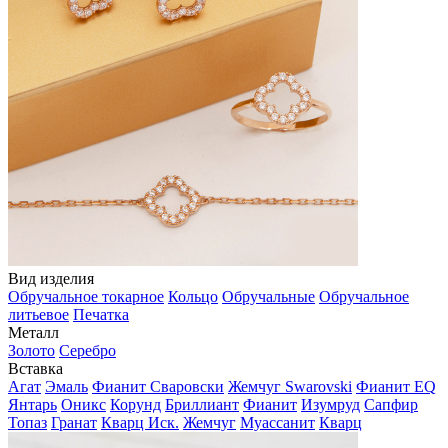
Вид изделия
Обручальное токарное
Кольцо
Обручальные
Обручальное
литьевое
Печатка
Металл
Золото
Серебро
Вставка
Агат
Эмаль
Фианит Сваровски
Жемчуг Swarovski
Фианит EQ
Янтарь
Оникс
Корунд
Бриллиант
Фианит
Изумруд
Сапфир
Топаз
Гранат
Кварц Иск.
Жемчуг
Муассанит
Кварц