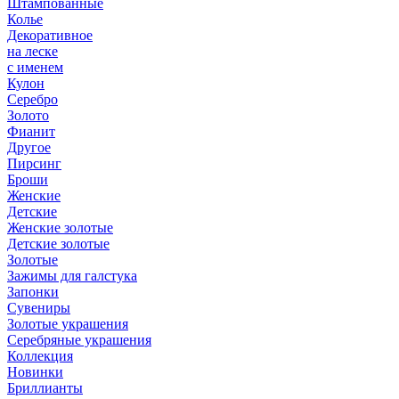
Штампованные
Колье
Декоративное
на леске
с именем
Кулон
Серебро
Золото
Фианит
Другое
Пирсинг
Броши
Женские
Детские
Женские золотые
Детские золотые
Золотые
Зажимы для галстука
Запонки
Сувениры
Золотые украшения
Серебряные украшения
Коллекция
Новинки
Бриллианты