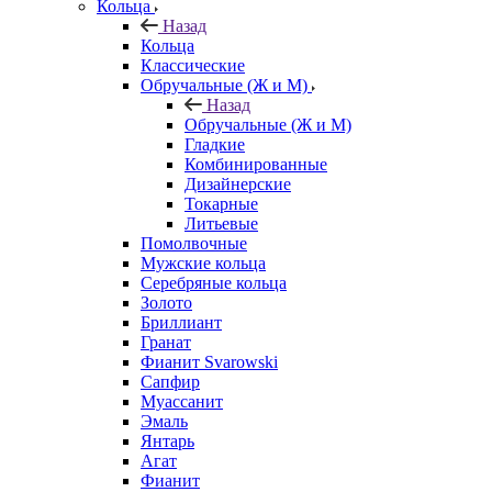
Кольца
Назад
Кольца
Классические
Обручальные (Ж и М)
Назад
Обручальные (Ж и М)
Гладкие
Комбинированные
Дизайнерские
Токарные
Литьевые
Помолвочные
Мужские кольца
Серебряные кольца
Золото
Бриллиант
Гранат
Фианит Svarowski
Сапфир
Муассанит
Эмаль
Янтарь
Агат
Фианит