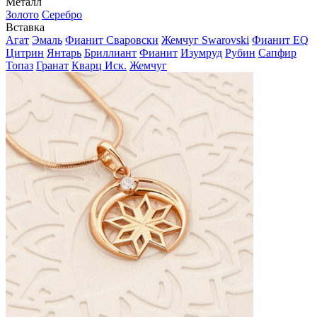
Металл
Золото
Серебро
Вставка
Агат
Эмаль
Фианит Сваровски
Жемчуг Swarovski
Фианит EQ
Цитрин
Янтарь
Бриллиант
Фианит
Изумруд
Рубин
Сапфир
Топаз
Гранат
Кварц Иск.
Жемчуг