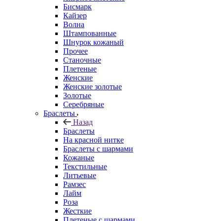
Бисмарк
Кайзер
Волна
Штампованные
Шнурок кожаный
Прочее
Станочные
Плетеные
Женские
Женские золотые
Золотые
Серебряные
Браслеты
Назад
Браслеты
На красной нитке
Браслеты с шармами
Кожаные
Текстильные
Литьевые
Рамзес
Лайм
Роза
Жесткие
Плетеные с шармами