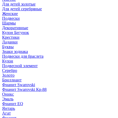
Для детей золотые
Для детей серебряные
Женские
Подвески
Шармы
Декоративные
Кулон Бегунок
Крестики
Ладанки
Буквы
Знаки зодиака
Подвески для браслета
Кулон
Подвесной элемент
Серебро
Золото
Бриллиант
Фианит Swarovski
Фианит Swarovski Кр-88
Оникс
Эмаль
Фианит EQ
Янтарь
Агат
Фианит