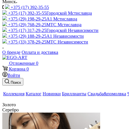
Минск
+375 (17) 392-35-55
+375 (17) 392-35-55
Городской Мстиславца
+375 (29) 198-29-25
A1 Мстиславца
+375 (29) 768-29-25
МТС Мстиславца
+375 (17) 317-29-25
Городской Независимости
+375 (29) 188-29-25
A1 Независимости
+375 (33) 378-29-25
МТС Независимости
О бренде
Оплата и доставка
Отложенные
0
Корзина
0
Войти
Поиск
Коллекция
Каталог
Новинки
Бриллианты
Свадьба&помолвка
Золото
Серебро