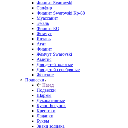
Фианит Svarowski
Сапфир
Фианит Swarovski Кр-88
Муассанит
Эмаль
Фианит EQ
Жемчуг
Янтарь
Агат
Фианит
Жемчуг Swarovski
Аметис
Для детей золотые
Для детей серебряные
Женские
Подвески
Назад
Подвески
Шармы
Декоративные
Кулон Бегунок
Крестики
Ладанки
Буквы
Знаки зодиака