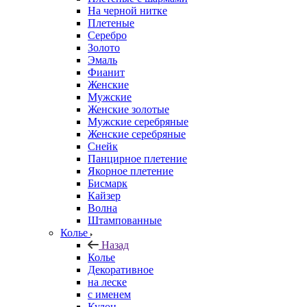
На черной нитке
Плетеные
Серебро
Золото
Эмаль
Фианит
Женские
Мужские
Женские золотые
Мужские серебряные
Женские серебряные
Снейк
Панцирное плетение
Якорное плетение
Бисмарк
Кайзер
Волна
Штампованные
Колье
Назад
Колье
Декоративное
на леске
с именем
Кулон