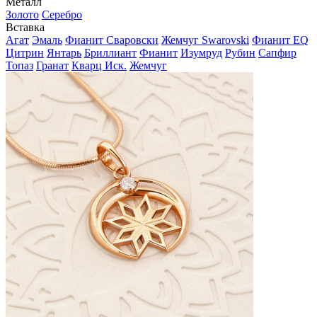
Металл
Золото
Серебро
Вставка
Агат
Эмаль
Фианит Сваровски
Жемчуг Swarovski
Фианит EQ
Цитрин
Янтарь
Бриллиант
Фианит
Изумруд
Рубин
Сапфир
Топаз
Гранат
Кварц Иск.
Жемчуг