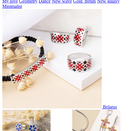
My love
Geometry
Dance
New wave
Gold_trends
New galaxy
Minimalist
Belarus