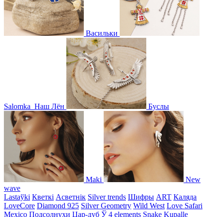
Васильки
Salomka
Наш Лён
Буслы
Maki
New
wave
Lastaўki
Кветкі
Асветнiк
Silver trends
Шифры
ART
Каляда
LoveCore
Diamond 925
Silver Geometry
Wild West
Love Safari
Mexico
Подсолнухи
Цар-дуб
Ў
4 elements
Snake
Kupalle