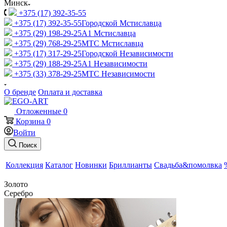
Минск
+375 (17) 392-35-55
+375 (17) 392-35-55
Городской Мстиславца
+375 (29) 198-29-25
A1 Мстиславца
+375 (29) 768-29-25
МТС Мстиславца
+375 (17) 317-29-25
Городской Независимости
+375 (29) 188-29-25
A1 Независимости
+375 (33) 378-29-25
МТС Независимости
О бренде
Оплата и доставка
Отложенные
0
Корзина
0
Войти
Поиск
Коллекция
Каталог
Новинки
Бриллианты
Свадьба&помолвка
Золото
Серебро