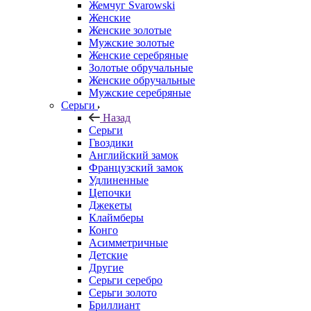
Жемчуг Svarowski
Женские
Женские золотые
Мужские золотые
Женские серебряные
Золотые обручальные
Женские обручальные
Мужские серебряные
Серьги
Назад
Серьги
Гвоздики
Английский замок
Французский замок
Удлиненные
Цепочки
Джекеты
Клаймберы
Конго
Асимметричные
Детские
Другие
Серьги серебро
Серьги золото
Бриллиант