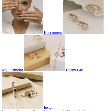
Кассиопея
My Diamond
Lucky Girl
Insight