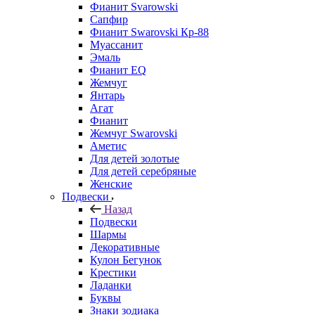
Фианит Svarowski
Сапфир
Фианит Swarovski Кр-88
Муассанит
Эмаль
Фианит EQ
Жемчуг
Янтарь
Агат
Фианит
Жемчуг Swarovski
Аметис
Для детей золотые
Для детей серебряные
Женские
Подвески
Назад
Подвески
Шармы
Декоративные
Кулон Бегунок
Крестики
Ладанки
Буквы
Знаки зодиака