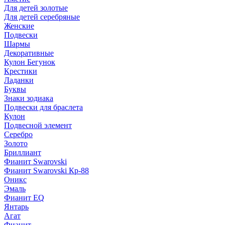
Для детей золотые
Для детей серебряные
Женские
Подвески
Шармы
Декоративные
Кулон Бегунок
Крестики
Ладанки
Буквы
Знаки зодиака
Подвески для браслета
Кулон
Подвесной элемент
Серебро
Золото
Бриллиант
Фианит Swarovski
Фианит Swarovski Кр-88
Оникс
Эмаль
Фианит EQ
Янтарь
Агат
Фианит