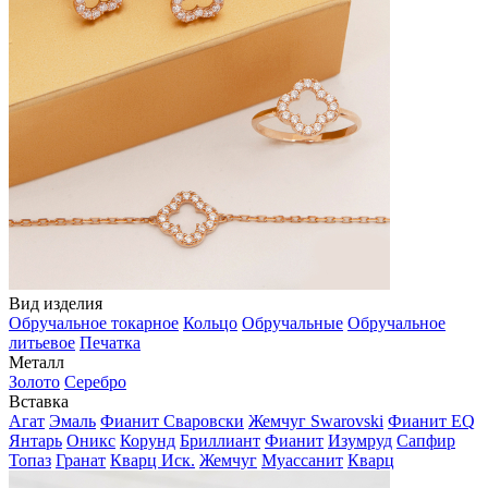
Вид изделия
Обручальное токарное
Кольцо
Обручальные
Обручальное
литьевое
Печатка
Металл
Золото
Серебро
Вставка
Агат
Эмаль
Фианит Сваровски
Жемчуг Swarovski
Фианит EQ
Янтарь
Оникс
Корунд
Бриллиант
Фианит
Изумруд
Сапфир
Топаз
Гранат
Кварц Иск.
Жемчуг
Муассанит
Кварц