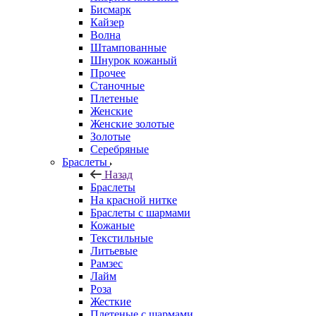
Бисмарк
Кайзер
Волна
Штампованные
Шнурок кожаный
Прочее
Станочные
Плетеные
Женские
Женские золотые
Золотые
Серебряные
Браслеты
Назад
Браслеты
На красной нитке
Браслеты с шармами
Кожаные
Текстильные
Литьевые
Рамзес
Лайм
Роза
Жесткие
Плетеные с шармами