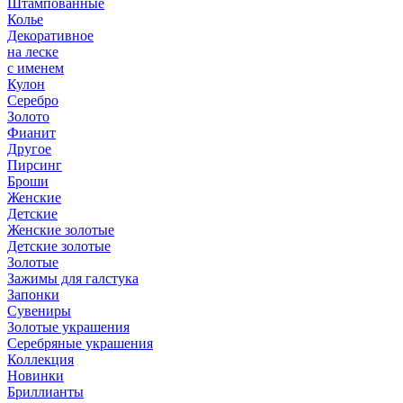
Штампованные
Колье
Декоративное
на леске
с именем
Кулон
Серебро
Золото
Фианит
Другое
Пирсинг
Броши
Женские
Детские
Женские золотые
Детские золотые
Золотые
Зажимы для галстука
Запонки
Сувениры
Золотые украшения
Серебряные украшения
Коллекция
Новинки
Бриллианты