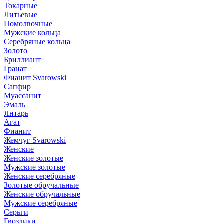
Токарные
Литьевые
Помолвочные
Мужские кольца
Серебряные кольца
Золото
Бриллиант
Гранат
Фианит Svarowski
Сапфир
Муассанит
Эмаль
Янтарь
Агат
Фианит
Жемчуг Svarowski
Женские
Женские золотые
Мужские золотые
Женские серебряные
Золотые обручальные
Женские обручальные
Мужские серебряные
Серьги
Гвоздики