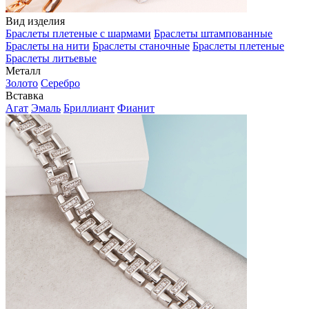
Вид изделия
Браслеты плетеные с шармами
Браслеты штампованные
Браслеты на нити
Браслеты станочные
Браслеты плетеные
Браслеты литьевые
Металл
Золото
Серебро
Вставка
Агат
Эмаль
Бриллиант
Фианит