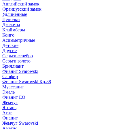
Английский замок
Французский замок
Удлиненные
Цепочки
Джекеты
Клаймберы
Конго
Асимметричные
Детские
Другие
Серьги серебро
Серьги золото
Бриллиант
Фианит Svarowski
Сапфир
Фианит Swarovski Кр-88
Муассанит
Эмаль
Фианит EQ
Жемчуг
Янтарь
Агат
Фианит
Жемчуг Swarovski
Аметис