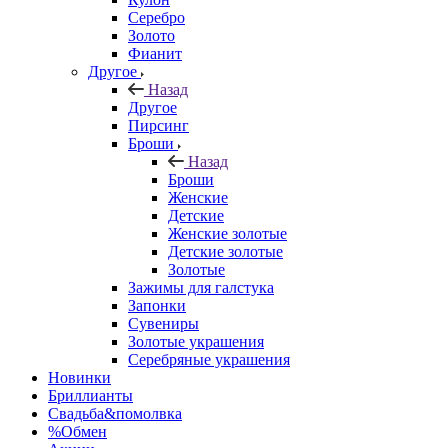
Серебро
Золото
Фианит
Другое
Назад
Другое
Пирсинг
Броши
Назад
Броши
Женские
Детские
Женские золотые
Детские золотые
Золотые
Зажимы для галстука
Запонки
Сувениры
Золотые украшения
Серебряные украшения
Новинки
Бриллианты
Свадьба&помолвка
%Обмен