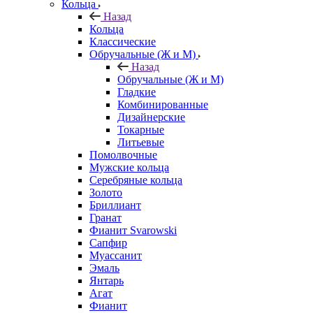
Кольца
Назад
Кольца
Классические
Обручальные (Ж и М)
Назад
Обручальные (Ж и М)
Гладкие
Комбинированные
Дизайнерские
Токарные
Литьевые
Помолвочные
Мужские кольца
Серебряные кольца
Золото
Бриллиант
Гранат
Фианит Svarowski
Сапфир
Муассанит
Эмаль
Янтарь
Агат
Фианит