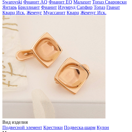
Swarovski
Фианит AQ
Фианит EQ
Малахит
Топаз Сваровски
Янтарь
Бриллиант
Фианит
Изумруд
Сапфир
Топаз
Гранат
Кварц Иск.
Жемчуг
Муассанит
Кварц
Жемчуг Иск.
Вид изделия
Подвесной элемент
Крестики
Подвеска-шарм
Кулон