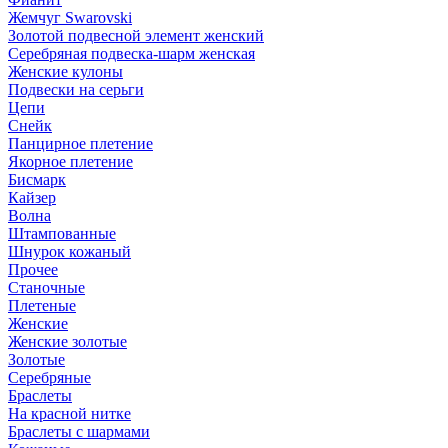
Жемчуг Swarovski
Золотой подвесной элемент женcкий
Серебряная подвеска-шарм женская
Женские кулоны
Подвески на серьги
Цепи
Снейк
Панцирное плетение
Якорное плетение
Бисмарк
Кайзер
Волна
Штампованные
Шнурок кожаный
Прочее
Станочные
Плетеные
Женские
Женские золотые
Золотые
Серебряные
Браслеты
На красной нитке
Браслеты с шармами