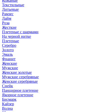
Кожаные
Текстильные
Литьевые
Рамзес
Лайм
Роза
Жесткие
Плетеные с шармами
На черной нитке
Плетеные
Серебро
Золото
Эмаль
Фианит
Женские
Мужские
Женские золотые
Мужские серебряные
Женские серебряные
Снейк
Панцирное плетение
Якорное плетение
Бисмарк
Кайзер
Волна