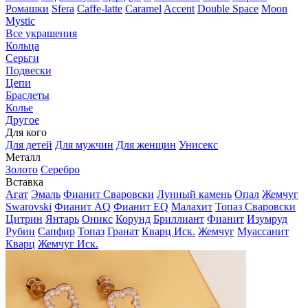
Ромашки
Sfera
Caffe-latte
Caramel
Accent
Double Space
Moon
Mystic
Все украшения
Кольца
Серьги
Подвески
Цепи
Браслеты
Колье
Другое
Для кого
Для детей
Для мужчин
Для женщин
Унисекс
Металл
Золото
Серебро
Вставка
Агат
Эмаль
Фианит Сваровски
Лунный камень
Опал
Жемчуг
Swarovski
Фианит AQ
Фианит EQ
Малахит
Топаз Сваровски
Цитрин
Янтарь
Оникс
Корунд
Бриллиант
Фианит
Изумруд
Рубин
Сапфир
Топаз
Гранат
Кварц Иск.
Жемчуг
Муассанит
Кварц
Жемчуг Иск.