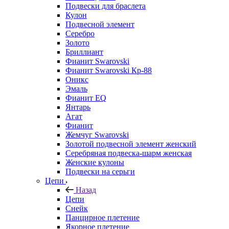
Подвески для браслета
Кулон
Подвесной элемент
Серебро
Золото
Бриллиант
Фианит Swarovski
Фианит Swarovski Кр-88
Оникс
Эмаль
Фианит EQ
Янтарь
Агат
Фианит
Жемчуг Swarovski
Золотой подвесной элемент женcкий
Серебряная подвеска-шарм женская
Женские кулоны
Подвески на серьги
Цепи
Назад
Цепи
Снейк
Панцирное плетение
Якорное плетение