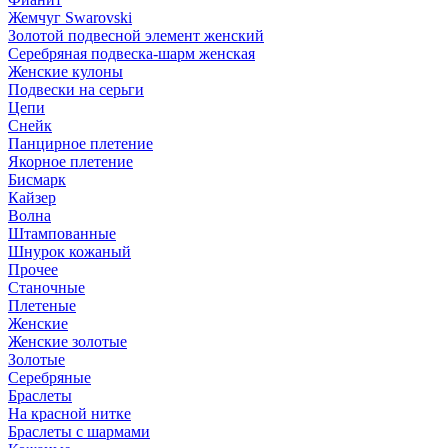
Жемчуг Swarovski
Золотой подвесной элемент женcкий
Серебряная подвеска-шарм женская
Женские кулоны
Подвески на серьги
Цепи
Снейк
Панцирное плетение
Якорное плетение
Бисмарк
Кайзер
Волна
Штампованные
Шнурок кожаный
Прочее
Станочные
Плетеные
Женские
Женские золотые
Золотые
Серебряные
Браслеты
На красной нитке
Браслеты с шармами