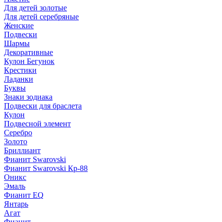
Для детей золотые
Для детей серебряные
Женские
Подвески
Шармы
Декоративные
Кулон Бегунок
Крестики
Ладанки
Буквы
Знаки зодиака
Подвески для браслета
Кулон
Подвесной элемент
Серебро
Золото
Бриллиант
Фианит Swarovski
Фианит Swarovski Кр-88
Оникс
Эмаль
Фианит EQ
Янтарь
Агат
Фианит