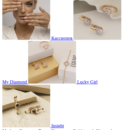
Кассиопея
My Diamond
Lucky Girl
Insight