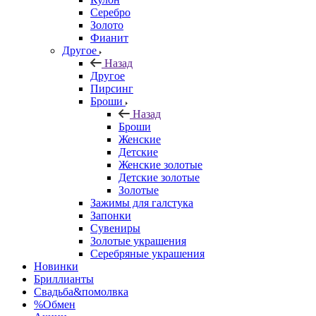
Серебро
Золото
Фианит
Другое
Назад
Другое
Пирсинг
Броши
Назад
Броши
Женские
Детские
Женские золотые
Детские золотые
Золотые
Зажимы для галстука
Запонки
Сувениры
Золотые украшения
Серебряные украшения
Новинки
Бриллианты
Свадьба&помолвка
%Обмен