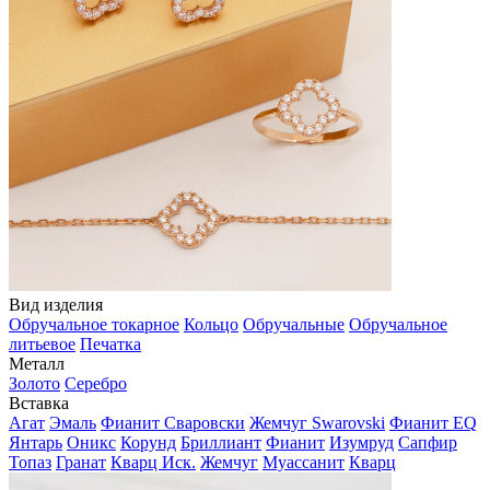
Вид изделия
Обручальное токарное
Кольцо
Обручальные
Обручальное
литьевое
Печатка
Металл
Золото
Серебро
Вставка
Агат
Эмаль
Фианит Сваровски
Жемчуг Swarovski
Фианит EQ
Янтарь
Оникс
Корунд
Бриллиант
Фианит
Изумруд
Сапфир
Топаз
Гранат
Кварц Иск.
Жемчуг
Муассанит
Кварц