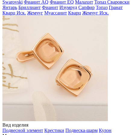
Swarovski
Фианит AQ
Фианит EQ
Малахит
Топаз Сваровски
Янтарь
Бриллиант
Фианит
Изумруд
Сапфир
Топаз
Гранат
Кварц Иск.
Жемчуг
Муассанит
Кварц
Жемчуг Иск.
Вид изделия
Подвесной элемент
Крестики
Подвеска-шарм
Кулон