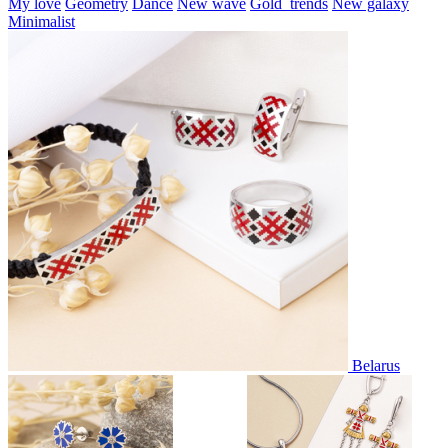
My love
Geometry
Dance
New wave
Gold_trends
New galaxy
Minimalist
Belarus