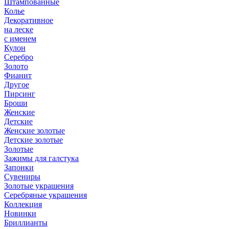
Штампованные
Колье
Декоративное
на леске
с именем
Кулон
Серебро
Золото
Фианит
Другое
Пирсинг
Броши
Женские
Детские
Женские золотые
Детские золотые
Золотые
Зажимы для галстука
Запонки
Сувениры
Золотые украшения
Серебряные украшения
Коллекция
Новинки
Бриллианты