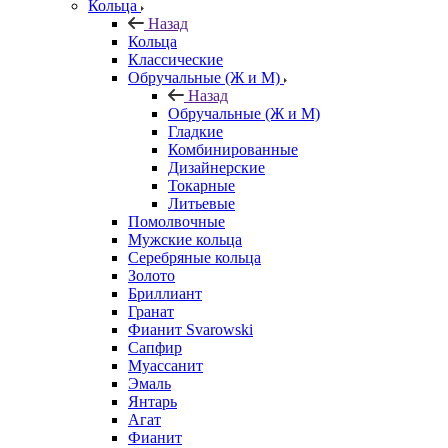
Кольца
Назад
Кольца
Классические
Обручальные (Ж и М)
Назад
Обручальные (Ж и М)
Гладкие
Комбинированные
Дизайнерские
Токарные
Литьевые
Помолвочные
Мужские кольца
Серебряные кольца
Золото
Бриллиант
Гранат
Фианит Svarowski
Сапфир
Муассанит
Эмаль
Янтарь
Агат
Фианит