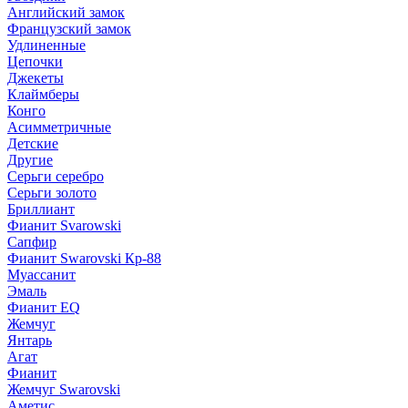
Английский замок
Французский замок
Удлиненные
Цепочки
Джекеты
Клаймберы
Конго
Асимметричные
Детские
Другие
Серьги серебро
Серьги золото
Бриллиант
Фианит Svarowski
Сапфир
Фианит Swarovski Кр-88
Муассанит
Эмаль
Фианит EQ
Жемчуг
Янтарь
Агат
Фианит
Жемчуг Swarovski
Аметис