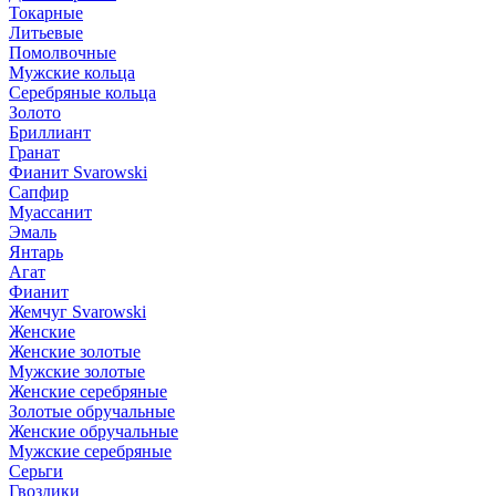
Токарные
Литьевые
Помолвочные
Мужские кольца
Серебряные кольца
Золото
Бриллиант
Гранат
Фианит Svarowski
Сапфир
Муассанит
Эмаль
Янтарь
Агат
Фианит
Жемчуг Svarowski
Женские
Женские золотые
Мужские золотые
Женские серебряные
Золотые обручальные
Женские обручальные
Мужские серебряные
Серьги
Гвоздики