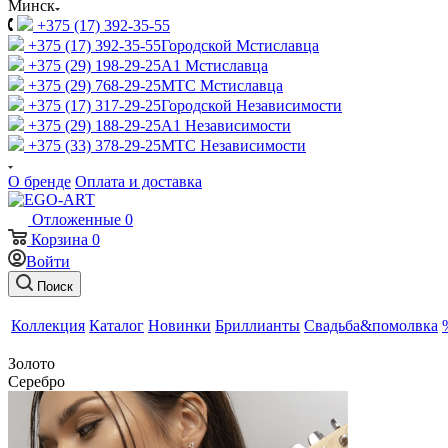
Минск
+375 (17) 392-35-55
+375 (17) 392-35-55
Городской Мстиславца
+375 (29) 198-29-25
A1 Мстиславца
+375 (29) 768-29-25
МТС Мстиславца
+375 (17) 317-29-25
Городской Независимости
+375 (29) 188-29-25
A1 Независимости
+375 (33) 378-29-25
МТС Независимости
О бренде
Оплата и доставка
Отложенные
0
Корзина
0
Войти
Поиск
Коллекция
Каталог
Новинки
Бриллианты
Свадьба&помолвка
Золото
Серебро