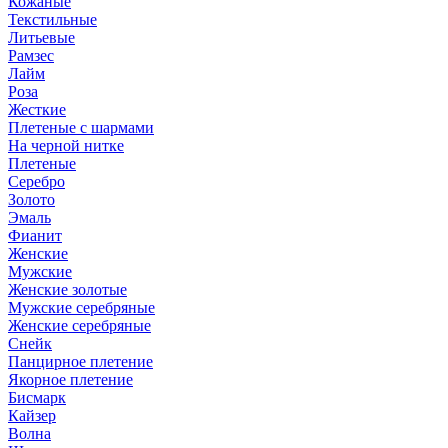
Кожаные
Текстильные
Литьевые
Рамзес
Лайм
Роза
Жесткие
Плетеные с шармами
На черной нитке
Плетеные
Серебро
Золото
Эмаль
Фианит
Женские
Мужские
Женские золотые
Мужские серебряные
Женские серебряные
Снейк
Панцирное плетение
Якорное плетение
Бисмарк
Кайзер
Волна