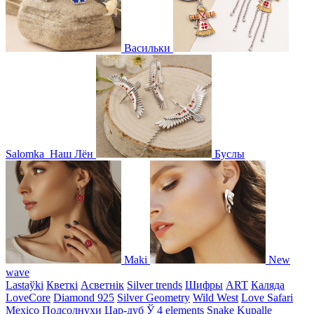
Васильки
Salomka
Наш Лён
Буслы
Maki
New
wave
Lastaўki
Кветкі
Асветнiк
Silver trends
Шифры
ART
Каляда
LoveCore
Diamond 925
Silver Geometry
Wild West
Love Safari
Mexico
Подсолнухи
Цар-дуб
Ў
4 elements
Snake
Kupalle