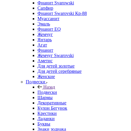
Фианит Svarowski
Сапфир
Фианит Swarovski Кр-88
Муассанит
Эмаль
Фианит EQ
Жемчуг
Янтарь
Агат
Фианит
Жемчуг Swarovski
Аметис
Для детей золотые
Для детей серебряные
Женские
Подвески
Назад
Подвески
Шармы
Декоративные
Кулон Бегунок
Крестики
Ладанки
Буквы
Знаки зодиака