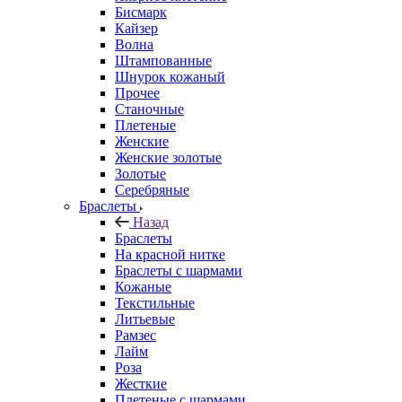
Бисмарк
Кайзер
Волна
Штампованные
Шнурок кожаный
Прочее
Станочные
Плетеные
Женские
Женские золотые
Золотые
Серебряные
Браслеты
Назад
Браслеты
На красной нитке
Браслеты с шармами
Кожаные
Текстильные
Литьевые
Рамзес
Лайм
Роза
Жесткие
Плетеные с шармами