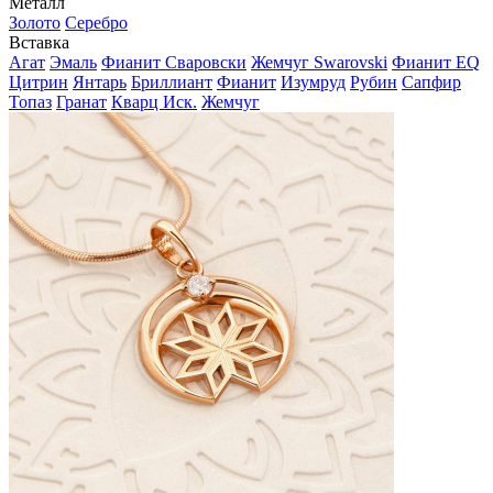
Металл
Золото
Серебро
Вставка
Агат
Эмаль
Фианит Сваровски
Жемчуг Swarovski
Фианит EQ
Цитрин
Янтарь
Бриллиант
Фианит
Изумруд
Рубин
Сапфир
Топаз
Гранат
Кварц Иск.
Жемчуг