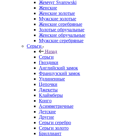
Жемчуг Svarowski
Женские
Женские золотые
Мужские золотые
Женские серебряные
Золотые обручальные
Женские обручальные
Мужские серебряные
Серьги
Назад
Серьги
Гвоздики
Английский замок
Французский замок
Удлиненные
Цепочки
Джекеты
Клаймберы
Конго
Асимметричные
Детские
Другие
Серьги серебро
Серьги золото
Бриллиант