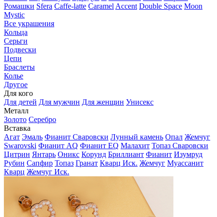
Ромашки
Sfera
Caffe-latte
Caramel
Accent
Double Space
Moon
Mystic
Все украшения
Кольца
Серьги
Подвески
Цепи
Браслеты
Колье
Другое
Для кого
Для детей
Для мужчин
Для женщин
Унисекс
Металл
Золото
Серебро
Вставка
Агат
Эмаль
Фианит Сваровски
Лунный камень
Опал
Жемчуг
Swarovski
Фианит AQ
Фианит EQ
Малахит
Топаз Сваровски
Цитрин
Янтарь
Оникс
Корунд
Бриллиант
Фианит
Изумруд
Рубин
Сапфир
Топаз
Гранат
Кварц Иск.
Жемчуг
Муассанит
Кварц
Жемчуг Иск.