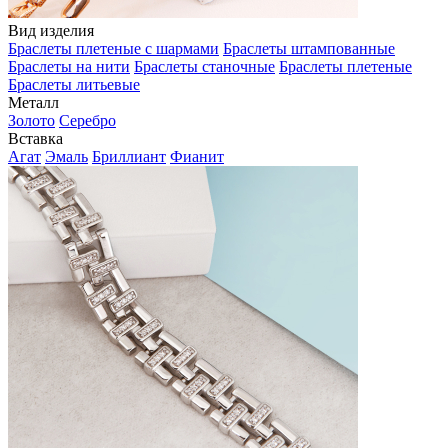
Вид изделия
Браслеты плетеные с шармами
Браслеты штампованные
Браслеты на нити
Браслеты станочные
Браслеты плетеные
Браслеты литьевые
Металл
Золото
Серебро
Вставка
Агат
Эмаль
Бриллиант
Фианит