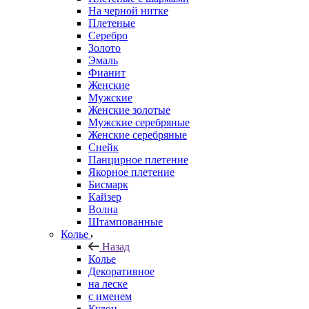
На черной нитке
Плетеные
Серебро
Золото
Эмаль
Фианит
Женские
Мужские
Женские золотые
Мужские серебряные
Женские серебряные
Снейк
Панцирное плетение
Якорное плетение
Бисмарк
Кайзер
Волна
Штампованные
Колье
Назад
Колье
Декоративное
на леске
с именем
Кулон