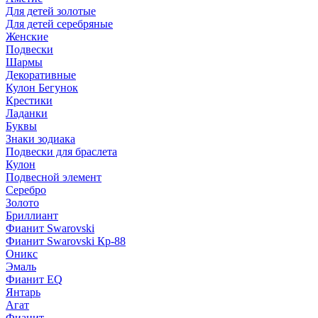
Для детей золотые
Для детей серебряные
Женские
Подвески
Шармы
Декоративные
Кулон Бегунок
Крестики
Ладанки
Буквы
Знаки зодиака
Подвески для браслета
Кулон
Подвесной элемент
Серебро
Золото
Бриллиант
Фианит Swarovski
Фианит Swarovski Кр-88
Оникс
Эмаль
Фианит EQ
Янтарь
Агат
Фианит