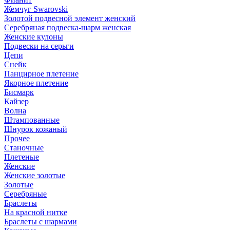
Жемчуг Swarovski
Золотой подвесной элемент женcкий
Серебряная подвеска-шарм женская
Женские кулоны
Подвески на серьги
Цепи
Снейк
Панцирное плетение
Якорное плетение
Бисмарк
Кайзер
Волна
Штампованные
Шнурок кожаный
Прочее
Станочные
Плетеные
Женские
Женские золотые
Золотые
Серебряные
Браслеты
На красной нитке
Браслеты с шармами