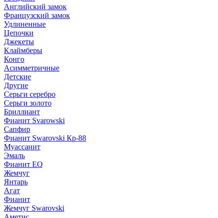
Английский замок
Французский замок
Удлиненные
Цепочки
Джекеты
Клаймберы
Конго
Асимметричные
Детские
Другие
Серьги серебро
Серьги золото
Бриллиант
Фианит Svarowski
Сапфир
Фианит Swarovski Кр-88
Муассанит
Эмаль
Фианит EQ
Жемчуг
Янтарь
Агат
Фианит
Жемчуг Swarovski
Аметис