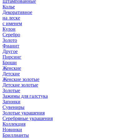
Штампованные
Колье
Декоративное
на леске
с именем
Кулон
Серебро
Золото
Фианит
Другое
Пирсинг
Броши
Женские
Детские
Женские золотые
Детские золотые
Золотые
Зажимы для галстука
Запонки
Сувениры
Золотые украшения
Серебряные украшения
Коллекция
Новинки
Бриллианты