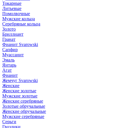
Токарные
Литьевые
Помолвочные
Мужские кольца
Серебряные кольца
Золото
Бриллиант
Гранат
Фианит Svarowski
Сапфир
Муассанит
Эмаль
Янтарь
Агат
Фианит
Жемчуг Svarowski
Женские
Женские золотые
Мужские золотые
Женские серебряные
Золотые обручальные
Женские обручальные
Мужские серебряные
Серьги
Гвоздики