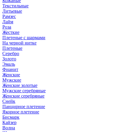
Кожаные
Текстильные
Литьевые
Рамзес
Лайм
Роза
Жесткие
Плетеные с шармами
На черной нитке
Плетеные
Серебро
Золото
Эмаль
Фианит
Женские
Мужские
Женские золотые
Мужские серебряные
Женские серебряные
Снейк
Панцирное плетение
Якорное плетение
Бисмарк
Кайзер
Волна