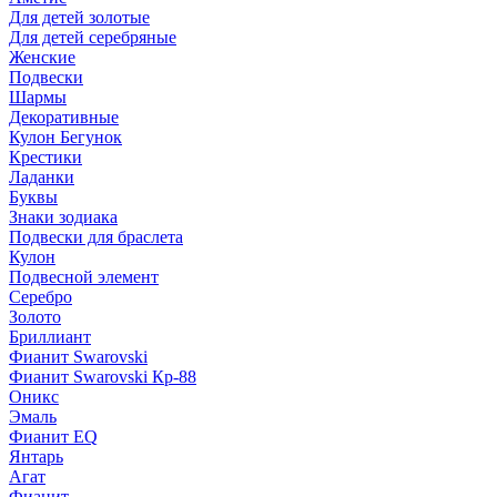
Для детей золотые
Для детей серебряные
Женские
Подвески
Шармы
Декоративные
Кулон Бегунок
Крестики
Ладанки
Буквы
Знаки зодиака
Подвески для браслета
Кулон
Подвесной элемент
Серебро
Золото
Бриллиант
Фианит Swarovski
Фианит Swarovski Кр-88
Оникс
Эмаль
Фианит EQ
Янтарь
Агат
Фианит