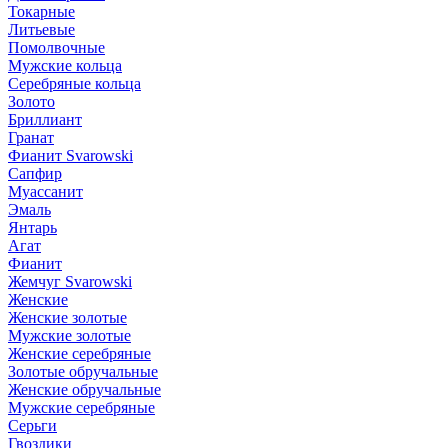
Токарные
Литьевые
Помолвочные
Мужские кольца
Серебряные кольца
Золото
Бриллиант
Гранат
Фианит Svarowski
Сапфир
Муассанит
Эмаль
Янтарь
Агат
Фианит
Жемчуг Svarowski
Женские
Женские золотые
Мужские золотые
Женские серебряные
Золотые обручальные
Женские обручальные
Мужские серебряные
Серьги
Гвоздики