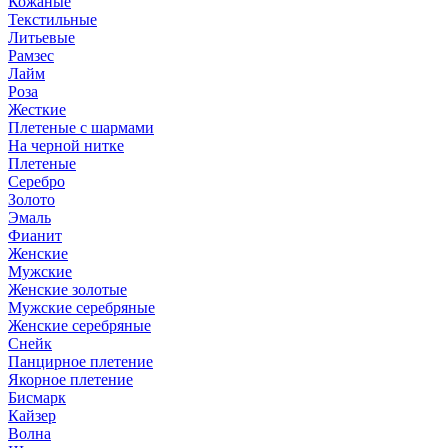
Кожаные
Текстильные
Литьевые
Рамзес
Лайм
Роза
Жесткие
Плетеные с шармами
На черной нитке
Плетеные
Серебро
Золото
Эмаль
Фианит
Женские
Мужские
Женские золотые
Мужские серебряные
Женские серебряные
Снейк
Панцирное плетение
Якорное плетение
Бисмарк
Кайзер
Волна