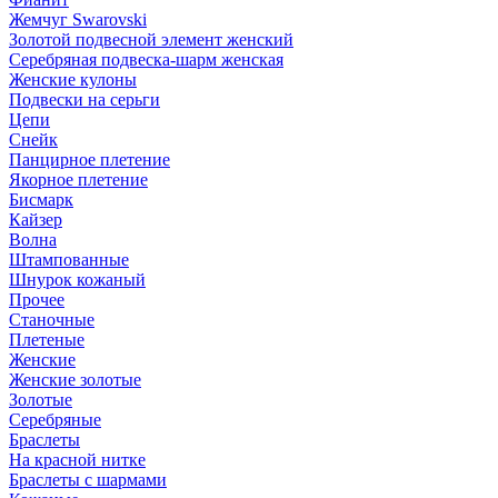
Жемчуг Swarovski
Золотой подвесной элемент женcкий
Серебряная подвеска-шарм женская
Женские кулоны
Подвески на серьги
Цепи
Снейк
Панцирное плетение
Якорное плетение
Бисмарк
Кайзер
Волна
Штампованные
Шнурок кожаный
Прочее
Станочные
Плетеные
Женские
Женские золотые
Золотые
Серебряные
Браслеты
На красной нитке
Браслеты с шармами