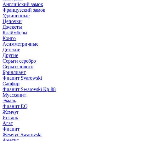
Английский замок
Французский замок
Удлиненные
Цепочки
Джекеты
Клаймберы
Конго
Асимметричные
Детские
Другие
Серьги серебро
Серьги золото
Бриллиант
Фианит Svarowski
Сапфир
Фианит Swarovski Кр-88
Муассанит
Эмаль
Фианит EQ
Жемчуг
Янтарь
Агат
Фианит
Жемчуг Swarovski
Аметис