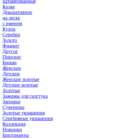
Штампованные
Колье
Декоративное
на леске
с именем
Кулон
Серебро
Золото
Фианит
Другое
Пирсинг
Броши
Женские
Детские
Женские золотые
Детские золотые
Золотые
Зажимы для галстука
Запонки
Сувениры
Золотые украшения
Серебряные украшения
Коллекция
Новинки
Бриллианты