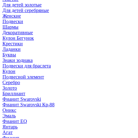
Для детей золотые
Для детей серебряные
Женские
Подвески
Шармы
Декоративные
Кулон Бегунок
Крестики
Ладанки
Буквы
Знаки зодиака
Подвески для браслета
Кулон
Подвесной элемент
Серебро
Золото
Бриллиант
Фианит Swarovski
Фианит Swarovski Кр-88
Оникс
Эмаль
Фианит EQ
Янтарь
Агат
Фианит