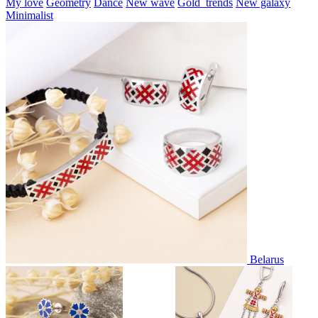
My love
Geometry
Dance
New wave
Gold_trends
New galaxy
Minimalist
Belarus