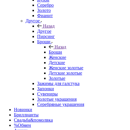
Серебро
Золото
Фианит
Другое
Назад
Другое
Пирсинг
Броши
Назад
Броши
Женские
Детские
Женские золотые
Детские золотые
Золотые
Зажимы для галстука
Запонки
Сувениры
Золотые украшения
Серебряные украшения
Новинки
Бриллианты
Свадьба&помолвка
%Обмен