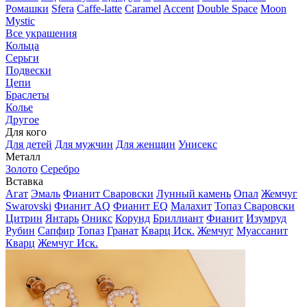
Ромашки
Sfera
Caffe-latte
Caramel
Accent
Double Space
Moon
Mystic
Все украшения
Кольца
Серьги
Подвески
Цепи
Браслеты
Колье
Другое
Для кого
Для детей
Для мужчин
Для женщин
Унисекс
Металл
Золото
Серебро
Вставка
Агат
Эмаль
Фианит Сваровски
Лунный камень
Опал
Жемчуг
Swarovski
Фианит AQ
Фианит EQ
Малахит
Топаз Сваровски
Цитрин
Янтарь
Оникс
Корунд
Бриллиант
Фианит
Изумруд
Рубин
Сапфир
Топаз
Гранат
Кварц Иск.
Жемчуг
Муассанит
Кварц
Жемчуг Иск.