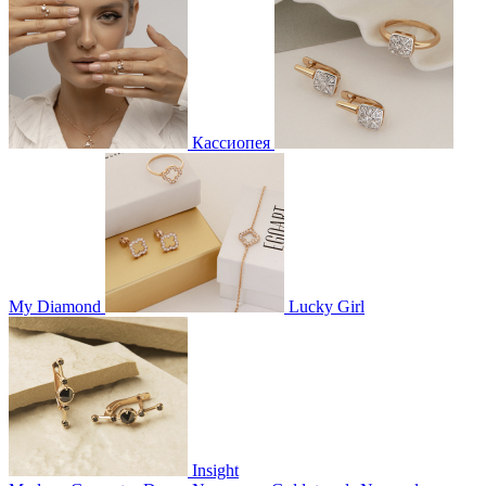
Кассиопея
My Diamond
Lucky Girl
Insight