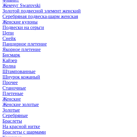
Жемчуг Swarovski
Золотой подвесной элемент женcкий
Серебряная подвеска-шарм женская
Женские кулоны
Подвески на серьги
Цепи
Снейк
Панцирное плетение
Якорное плетение
Бисмарк
Кайзер
Волна
Штампованные
Шнурок кожаный
Прочее
Станочные
Плетеные
Женские
Женские золотые
Золотые
Серебряные
Браслеты
На красной нитке
Браслеты с шармами