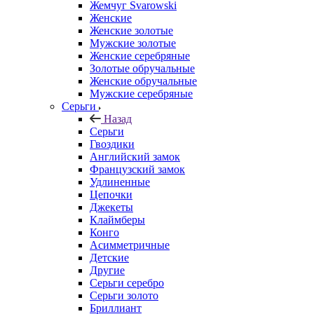
Жемчуг Svarowski
Женские
Женские золотые
Мужские золотые
Женские серебряные
Золотые обручальные
Женские обручальные
Мужские серебряные
Серьги
Назад
Серьги
Гвоздики
Английский замок
Французский замок
Удлиненные
Цепочки
Джекеты
Клаймберы
Конго
Асимметричные
Детские
Другие
Серьги серебро
Серьги золото
Бриллиант