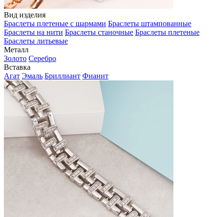
Вид изделия
Браслеты плетеные с шармами
Браслеты штампованные
Браслеты на нити
Браслеты станочные
Браслеты плетеные
Браслеты литьевые
Металл
Золото
Серебро
Вставка
Агат
Эмаль
Бриллиант
Фианит