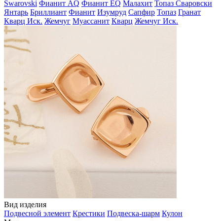
Swarovski
Фианит AQ
Фианит EQ
Малахит
Топаз Сваровски
Янтарь
Бриллиант
Фианит
Изумруд
Сапфир
Топаз
Гранат
Кварц Иск.
Жемчуг
Муассанит
Кварц
Жемчуг Иск.
Вид изделия
Подвесной элемент
Крестики
Подвеска-шарм
Кулон