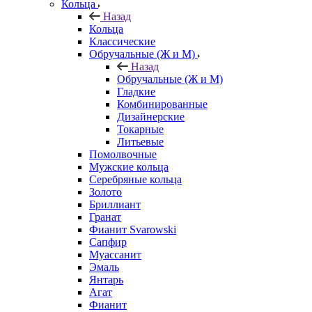
Кольца
Назад
Кольца
Классические
Обручальные (Ж и М)
Назад
Обручальные (Ж и М)
Гладкие
Комбинированные
Дизайнерские
Токарные
Литьевые
Помолвочные
Мужские кольца
Серебряные кольца
Золото
Бриллиант
Гранат
Фианит Svarowski
Сапфир
Муассанит
Эмаль
Янтарь
Агат
Фианит