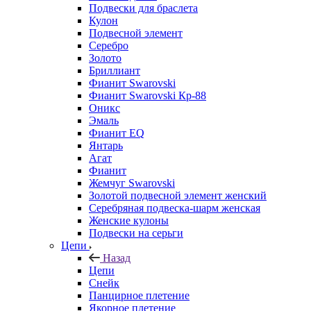
Подвески для браслета
Кулон
Подвесной элемент
Серебро
Золото
Бриллиант
Фианит Swarovski
Фианит Swarovski Кр-88
Оникс
Эмаль
Фианит EQ
Янтарь
Агат
Фианит
Жемчуг Swarovski
Золотой подвесной элемент женcкий
Серебряная подвеска-шарм женская
Женские кулоны
Подвески на серьги
Цепи
Назад
Цепи
Снейк
Панцирное плетение
Якорное плетение