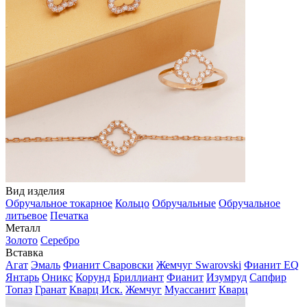
Вид изделия
Обручальное токарное
Кольцо
Обручальные
Обручальное
литьевое
Печатка
Металл
Золото
Серебро
Вставка
Агат
Эмаль
Фианит Сваровски
Жемчуг Swarovski
Фианит EQ
Янтарь
Оникс
Корунд
Бриллиант
Фианит
Изумруд
Сапфир
Топаз
Гранат
Кварц Иск.
Жемчуг
Муассанит
Кварц