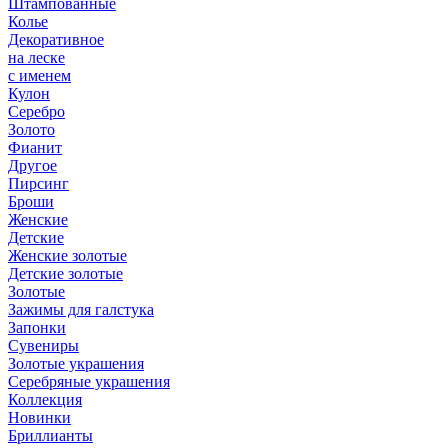
Штампованные
Колье
Декоративное
на леске
с именем
Кулон
Серебро
Золото
Фианит
Другое
Пирсинг
Броши
Женские
Детские
Женские золотые
Детские золотые
Золотые
Зажимы для галстука
Запонки
Сувениры
Золотые украшения
Серебряные украшения
Коллекция
Новинки
Бриллианты