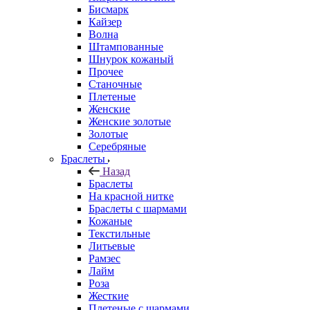
Бисмарк
Кайзер
Волна
Штампованные
Шнурок кожаный
Прочее
Станочные
Плетеные
Женские
Женские золотые
Золотые
Серебряные
Браслеты
Назад
Браслеты
На красной нитке
Браслеты с шармами
Кожаные
Текстильные
Литьевые
Рамзес
Лайм
Роза
Жесткие
Плетеные с шармами