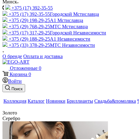
Минск
+375 (17) 392-35-55
+375 (17) 392-35-55
Городской Мстиславца
+375 (29) 198-29-25
A1 Мстиславца
+375 (29) 768-29-25
МТС Мстиславца
+375 (17) 317-29-25
Городской Независимости
+375 (29) 188-29-25
A1 Независимости
+375 (33) 378-29-25
МТС Независимости
О бренде
Оплата и доставка
Отложенные
0
Корзина
0
Войти
Поиск
Коллекция
Каталог
Новинки
Бриллианты
Свадьба&помолвка
Золото
Серебро