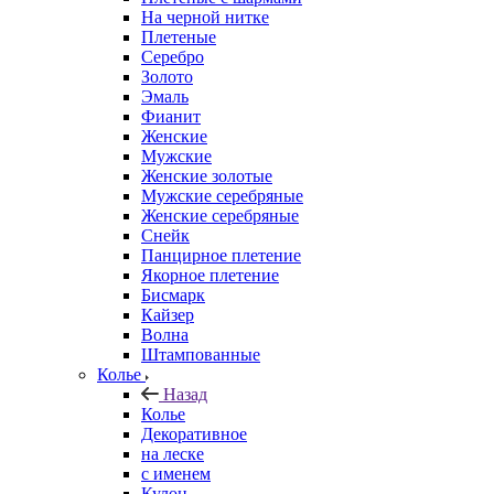
На черной нитке
Плетеные
Серебро
Золото
Эмаль
Фианит
Женские
Мужские
Женские золотые
Мужские серебряные
Женские серебряные
Снейк
Панцирное плетение
Якорное плетение
Бисмарк
Кайзер
Волна
Штампованные
Колье
Назад
Колье
Декоративное
на леске
с именем
Кулон