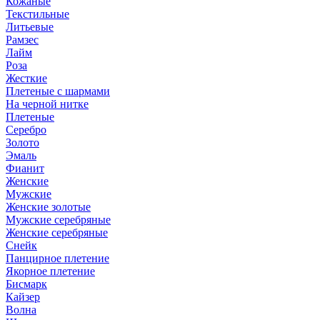
Кожаные
Текстильные
Литьевые
Рамзес
Лайм
Роза
Жесткие
Плетеные с шармами
На черной нитке
Плетеные
Серебро
Золото
Эмаль
Фианит
Женские
Мужские
Женские золотые
Мужские серебряные
Женские серебряные
Снейк
Панцирное плетение
Якорное плетение
Бисмарк
Кайзер
Волна