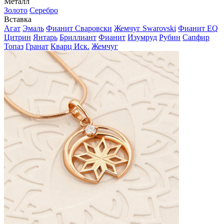
Металл
Золото
Серебро
Вставка
Агат
Эмаль
Фианит Сваровски
Жемчуг Swarovski
Фианит EQ
Цитрин
Янтарь
Бриллиант
Фианит
Изумруд
Рубин
Сапфир
Топаз
Гранат
Кварц Иск.
Жемчуг