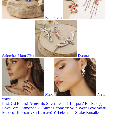
Васильки
Salomka
Наш Лён
Буслы
Maki
New
wave
Lastaўki
Кветкі
Асветнiк
Silver trends
Шифры
ART
Каляда
LoveCore
Diamond 925
Silver Geometry
Wild West
Love Safari
Mexico
Подсолнухи
Цар-дуб
Ў
4 elements
Snake
Kupalle