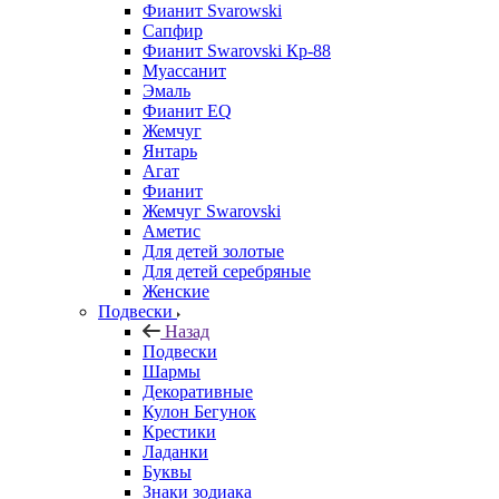
Фианит Svarowski
Сапфир
Фианит Swarovski Кр-88
Муассанит
Эмаль
Фианит EQ
Жемчуг
Янтарь
Агат
Фианит
Жемчуг Swarovski
Аметис
Для детей золотые
Для детей серебряные
Женские
Подвески
Назад
Подвески
Шармы
Декоративные
Кулон Бегунок
Крестики
Ладанки
Буквы
Знаки зодиака