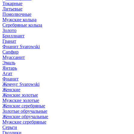
Токарные
Литьевые
Помолвочные
Мужские кольца
Серебряные кольца
Золото
Бриллиант
Гранат
Фианит Svarowski
Сапфир
Муассанит
Эмаль
Янтарь
Агат
Фианит
Жемчуг Svarowski
Женские
Женские золотые
Мужские золотые
Женские серебряные
Золотые обручальные
Женские обручальные
Мужские серебряные
Серьги
Гвоздики