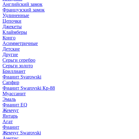
Английский замок
Французский замок
Удлиненные
Цепочки
Джекеты
Клаймберы
Конго
Асимметричные
Детские
Другие
Серьги серебро
Серьги золото
Бриллиант
Фианит Svarowski
Сапфир
Фианит Swarovski Кр-88
Муассанит
Эмаль
Фианит EQ
Жемчуг
Янтарь
Агат
Фианит
Жемчуг Swarovski
Аметис