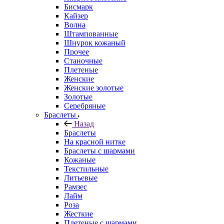
Бисмарк
Кайзер
Волна
Штампованные
Шнурок кожаный
Прочее
Станочные
Плетеные
Женские
Женские золотые
Золотые
Серебряные
Браслеты
Назад
Браслеты
На красной нитке
Браслеты с шармами
Кожаные
Текстильные
Литьевые
Рамзес
Лайм
Роза
Жесткие
Плетеные с шармами