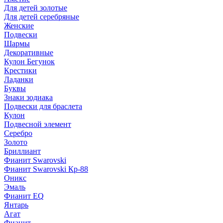
Для детей золотые
Для детей серебряные
Женские
Подвески
Шармы
Декоративные
Кулон Бегунок
Крестики
Ладанки
Буквы
Знаки зодиака
Подвески для браслета
Кулон
Подвесной элемент
Серебро
Золото
Бриллиант
Фианит Swarovski
Фианит Swarovski Кр-88
Оникс
Эмаль
Фианит EQ
Янтарь
Агат
Фианит