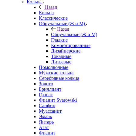
Кольца
Назад
Кольца
Классические
Обручальные (Ж и М)
Назад
Обручальные (Ж и М)
Гладкие
Комбинированные
Дизайнерские
Токарные
Литьевые
Помолвочные
Мужские кольца
Серебряные кольца
Золото
Бриллиант
Гранат
Фианит Svarowski
Сапфир
Муассанит
Эмаль
Янтарь
Агат
Фианит