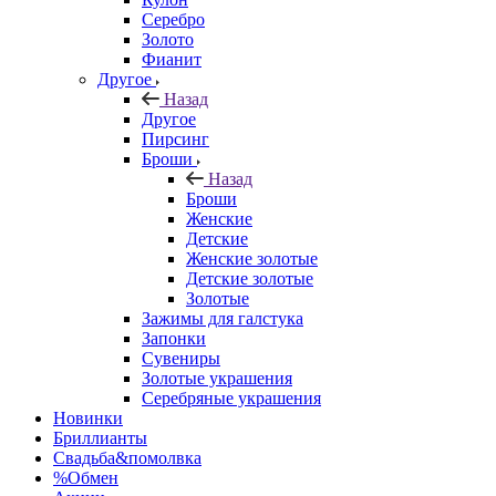
Серебро
Золото
Фианит
Другое
Назад
Другое
Пирсинг
Броши
Назад
Броши
Женские
Детские
Женские золотые
Детские золотые
Золотые
Зажимы для галстука
Запонки
Сувениры
Золотые украшения
Серебряные украшения
Новинки
Бриллианты
Свадьба&помолвка
%Обмен