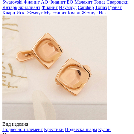
Swarovski
Фианит AQ
Фианит EQ
Малахит
Топаз Сваровски
Янтарь
Бриллиант
Фианит
Изумруд
Сапфир
Топаз
Гранат
Кварц Иск.
Жемчуг
Муассанит
Кварц
Жемчуг Иск.
Вид изделия
Подвесной элемент
Крестики
Подвеска-шарм
Кулон