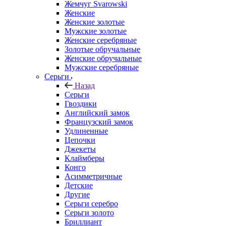
Жемчуг Svarowski
Женские
Женские золотые
Мужские золотые
Женские серебряные
Золотые обручальные
Женские обручальные
Мужские серебряные
Серьги
Назад
Серьги
Гвоздики
Английский замок
Французский замок
Удлиненные
Цепочки
Джекеты
Клаймберы
Конго
Асимметричные
Детские
Другие
Серьги серебро
Серьги золото
Бриллиант