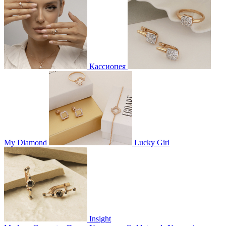
Кассиопея
My Diamond
Lucky Girl
Insight