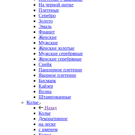
На черной нитке
Плетеные
Серебро
Золото
Эмаль
Фианит
Женские
Мужские
Женские золотые
Мужские серебряные
Женские серебряные
Снейк
Панцирное плетение
Якорное плетение
Бисмарк
Кайзер
Волна
Штампованные
Колье
Назад
Колье
Декоративное
на леске
с именем
Кулон