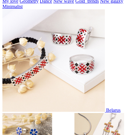
My love
Geometry
Dance
New wave
Gold_trends
New galaxy
Minimalist
Belarus