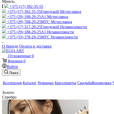
Минск
+375 (17) 392-35-55
+375 (17) 392-35-55
Городской Мстиславца
+375 (29) 198-29-25
A1 Мстиславца
+375 (29) 768-29-25
МТС Мстиславца
+375 (17) 317-29-25
Городской Независимости
+375 (29) 188-29-25
A1 Независимости
+375 (33) 378-29-25
МТС Независимости
О бренде
Оплата и доставка
Отложенные
0
Корзина
0
Войти
Поиск
Коллекция
Каталог
Новинки
Бриллианты
Свадьба&помолвка
Золото
Серебро