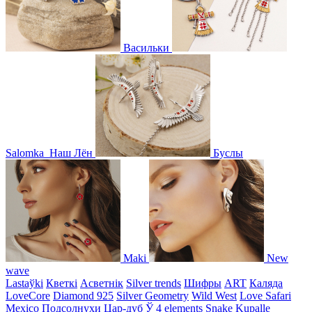
Васильки
Salomka
Наш Лён
Буслы
Maki
New
wave
Lastaўki
Кветкі
Асветнiк
Silver trends
Шифры
ART
Каляда
LoveCore
Diamond 925
Silver Geometry
Wild West
Love Safari
Mexico
Подсолнухи
Цар-дуб
Ў
4 elements
Snake
Kupalle