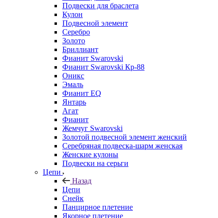
Подвески для браслета
Кулон
Подвесной элемент
Серебро
Золото
Бриллиант
Фианит Swarovski
Фианит Swarovski Кр-88
Оникс
Эмаль
Фианит EQ
Янтарь
Агат
Фианит
Жемчуг Swarovski
Золотой подвесной элемент женcкий
Серебряная подвеска-шарм женская
Женские кулоны
Подвески на серьги
Цепи
Назад
Цепи
Снейк
Панцирное плетение
Якорное плетение