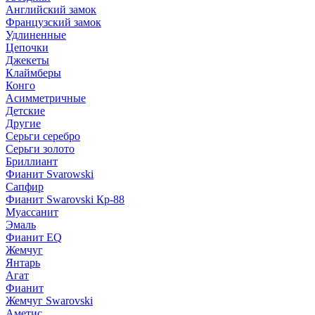
Английский замок
Французский замок
Удлиненные
Цепочки
Джекеты
Клаймберы
Конго
Асимметричные
Детские
Другие
Серьги серебро
Серьги золото
Бриллиант
Фианит Svarowski
Сапфир
Фианит Swarovski Кр-88
Муассанит
Эмаль
Фианит EQ
Жемчуг
Янтарь
Агат
Фианит
Жемчуг Swarovski
Аметис