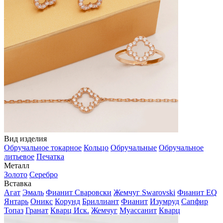
Вид изделия
Обручальное токарное
Кольцо
Обручальные
Обручальное
литьевое
Печатка
Металл
Золото
Серебро
Вставка
Агат
Эмаль
Фианит Сваровски
Жемчуг Swarovski
Фианит EQ
Янтарь
Оникс
Корунд
Бриллиант
Фианит
Изумруд
Сапфир
Топаз
Гранат
Кварц Иск.
Жемчуг
Муассанит
Кварц