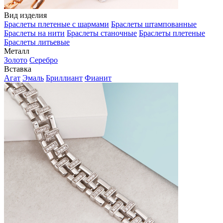
Вид изделия
Браслеты плетеные с шармами
Браслеты штампованные
Браслеты на нити
Браслеты станочные
Браслеты плетеные
Браслеты литьевые
Металл
Золото
Серебро
Вставка
Агат
Эмаль
Бриллиант
Фианит