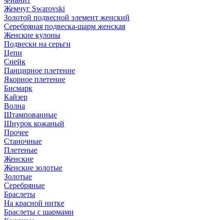
Жемчуг Swarovski
Золотой подвесной элемент женcкий
Серебряная подвеска-шарм женская
Женские кулоны
Подвески на серьги
Цепи
Снейк
Панцирное плетение
Якорное плетение
Бисмарк
Кайзер
Волна
Штампованные
Шнурок кожаный
Прочее
Станочные
Плетеные
Женские
Женские золотые
Золотые
Серебряные
Браслеты
На красной нитке
Браслеты с шармами