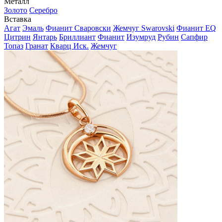
Металл
Золото
Серебро
Вставка
Агат
Эмаль
Фианит Сваровски
Жемчуг Swarovski
Фианит EQ
Цитрин
Янтарь
Бриллиант
Фианит
Изумруд
Рубин
Сапфир
Топаз
Гранат
Кварц Иск.
Жемчуг