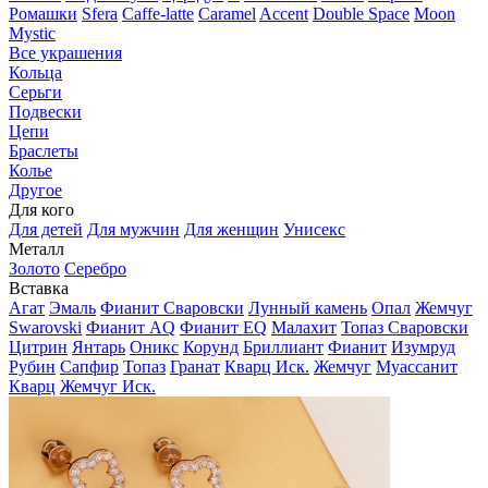
Ромашки
Sfera
Caffe-latte
Caramel
Accent
Double Space
Moon
Mystic
Все украшения
Кольца
Серьги
Подвески
Цепи
Браслеты
Колье
Другое
Для кого
Для детей
Для мужчин
Для женщин
Унисекс
Металл
Золото
Серебро
Вставка
Агат
Эмаль
Фианит Сваровски
Лунный камень
Опал
Жемчуг
Swarovski
Фианит AQ
Фианит EQ
Малахит
Топаз Сваровски
Цитрин
Янтарь
Оникс
Корунд
Бриллиант
Фианит
Изумруд
Рубин
Сапфир
Топаз
Гранат
Кварц Иск.
Жемчуг
Муассанит
Кварц
Жемчуг Иск.