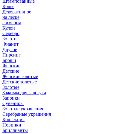
Штампованные
Колье
Декоративное
на леске
с именем
Кулон
Серебро
Золото
Фианит
Другое
Пирсинг
Броши
Женские
Детские
Женские золотые
Детские золотые
Золотые
Зажимы для галстука
Запонки
Сувениры
Золотые украшения
Серебряные украшения
Коллекция
Новинки
Бриллианты