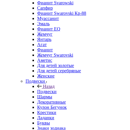
Фианит Svarowski
Сапфир
Фианит Swarovski Кр-88
Муассанит
Эмаль
Фианит EQ
Жемчуг
Янтарь
Агат
Фианит
Жемчуг Swarovski
Аметис
Для детей золотые
Для детей серебряные
Женские
Подвески
Назад
Подвески
Шармы
Декоративные
Кулон Бегунок
Крестики
Ладанки
Буквы
Знаки зодиака