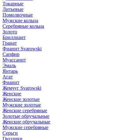
Токарные
Литьевые
Помолвочные
Мужские кольца
Серебряные кольца
Золото
Бриллиант
Гранат
Фианит Svarowski
Сапфир
Муассанит
Эмаль
Янтарь
Агат
Фианит
Жемчуг Svarowski
Женские
Женские золотые
Мужские золотые
Женские серебряные
Золотые обручальные
Женские обручальные
Мужские серебряные
Серьги
Гвоздики