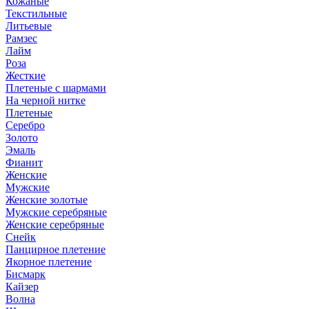
Кожаные
Текстильные
Литьевые
Рамзес
Лайм
Роза
Жесткие
Плетеные с шармами
На черной нитке
Плетеные
Серебро
Золото
Эмаль
Фианит
Женские
Мужские
Женские золотые
Мужские серебряные
Женские серебряные
Снейк
Панцирное плетение
Якорное плетение
Бисмарк
Кайзер
Волна