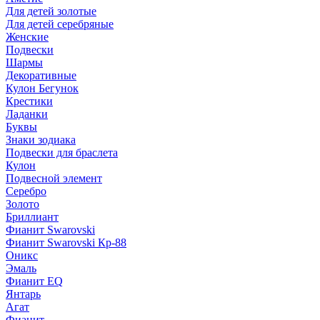
Для детей золотые
Для детей серебряные
Женские
Подвески
Шармы
Декоративные
Кулон Бегунок
Крестики
Ладанки
Буквы
Знаки зодиака
Подвески для браслета
Кулон
Подвесной элемент
Серебро
Золото
Бриллиант
Фианит Swarovski
Фианит Swarovski Кр-88
Оникс
Эмаль
Фианит EQ
Янтарь
Агат
Фианит