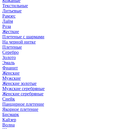
Кожаные
Текстильные
Литьевые
Рамзес
Лайм
Роза
Жесткие
Плетеные с шармами
На черной нитке
Плетеные
Серебро
Золото
Эмаль
Фианит
Женские
Мужские
Женские золотые
Мужские серебряные
Женские серебряные
Снейк
Панцирное плетение
Якорное плетение
Бисмарк
Кайзер
Волна