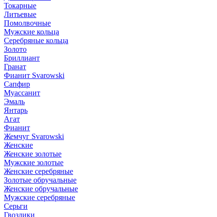
Токарные
Литьевые
Помолвочные
Мужские кольца
Серебряные кольца
Золото
Бриллиант
Гранат
Фианит Svarowski
Сапфир
Муассанит
Эмаль
Янтарь
Агат
Фианит
Жемчуг Svarowski
Женские
Женские золотые
Мужские золотые
Женские серебряные
Золотые обручальные
Женские обручальные
Мужские серебряные
Серьги
Гвоздики