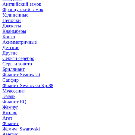
Английский замок
Французский замок
Удлиненные
Цепочки
Джекеты
Клаймберы
Конго
Асимметричные
Детские
Другие
Серьги серебро
Серьги золото
Бриллиант
Фианит Svarowski
Сапфир
Фианит Swarovski Кр-88
Муассанит
Эмаль
Фианит EQ
Жемчуг
Янтарь
Агат
Фианит
Жемчуг Swarovski
Аметис