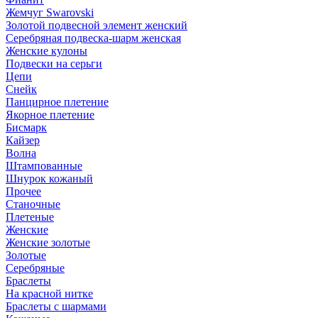
Жемчуг Swarovski
Золотой подвесной элемент женcкий
Серебряная подвеска-шарм женская
Женские кулоны
Подвески на серьги
Цепи
Снейк
Панцирное плетение
Якорное плетение
Бисмарк
Кайзер
Волна
Штампованные
Шнурок кожаный
Прочее
Станочные
Плетеные
Женские
Женские золотые
Золотые
Серебряные
Браслеты
На красной нитке
Браслеты с шармами