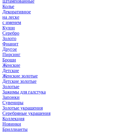
Штампованные
Колье
Декоративное
на леске
с именем
Кулон
Серебро
Золото
Фианит
Другое
Пирсинг
Броши
Женские
Детские
Женские золотые
Детские золотые
Золотые
Зажимы для галстука
Запонки
Сувениры
Золотые украшения
Серебряные украшения
Коллекция
Новинки
Бриллианты