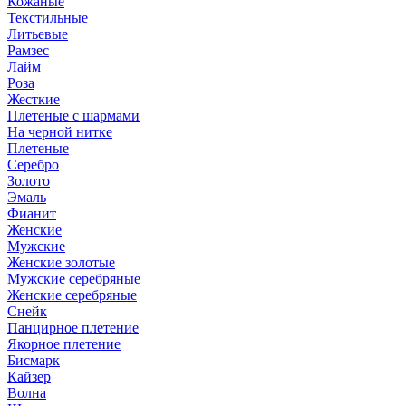
Кожаные
Текстильные
Литьевые
Рамзес
Лайм
Роза
Жесткие
Плетеные с шармами
На черной нитке
Плетеные
Серебро
Золото
Эмаль
Фианит
Женские
Мужские
Женские золотые
Мужские серебряные
Женские серебряные
Снейк
Панцирное плетение
Якорное плетение
Бисмарк
Кайзер
Волна