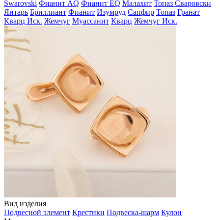
Swarovski
Фианит AQ
Фианит EQ
Малахит
Топаз Сваровски
Янтарь
Бриллиант
Фианит
Изумруд
Сапфир
Топаз
Гранат
Кварц Иск.
Жемчуг
Муассанит
Кварц
Жемчуг Иск.
Вид изделия
Подвесной элемент
Крестики
Подвеска-шарм
Кулон