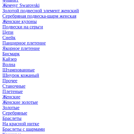
Жемчуг Swarovski
Золотой подвесной элемент женcкий
Серебряная подвеска-шарм женская
Женские кулоны
Подвески на серьги
Цепи
Снейк
Панцирное плетение
Якорное плетение
Бисмарк
Кайзер
Волна
Штампованные
Шнурок кожаный
Прочее
Станочные
Плетеные
Женские
Женские золотые
Золотые
Серебряные
Браслеты
На красной нитке
Браслеты с шармами