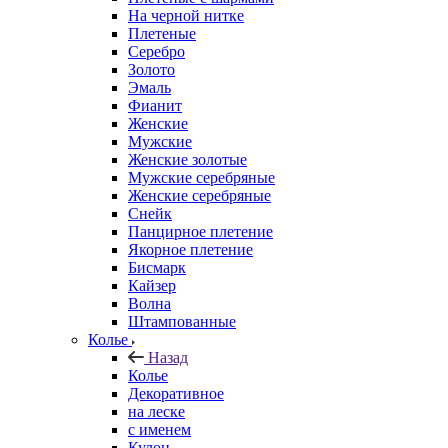
На черной нитке
Плетеные
Серебро
Золото
Эмаль
Фианит
Женские
Мужские
Женские золотые
Мужские серебряные
Женские серебряные
Снейк
Панцирное плетение
Якорное плетение
Бисмарк
Кайзер
Волна
Штампованные
Колье
Назад
Колье
Декоративное
на леске
с именем
Кулон