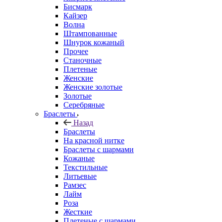
Бисмарк
Кайзер
Волна
Штампованные
Шнурок кожаный
Прочее
Станочные
Плетеные
Женские
Женские золотые
Золотые
Серебряные
Браслеты
Назад
Браслеты
На красной нитке
Браслеты с шармами
Кожаные
Текстильные
Литьевые
Рамзес
Лайм
Роза
Жесткие
Плетеные с шармами