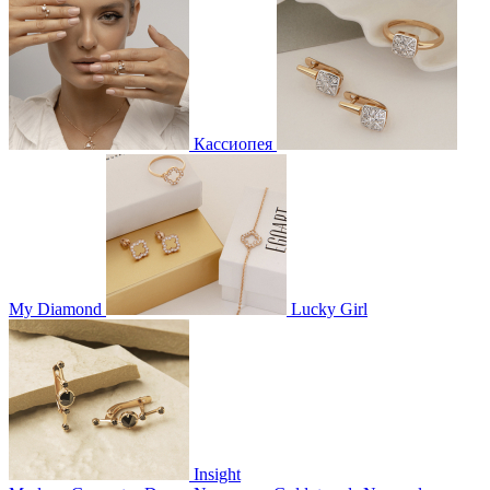
Кассиопея
My Diamond
Lucky Girl
Insight