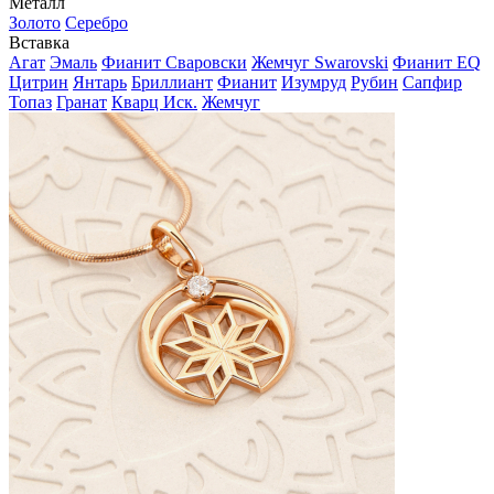
Металл
Золото
Серебро
Вставка
Агат
Эмаль
Фианит Сваровски
Жемчуг Swarovski
Фианит EQ
Цитрин
Янтарь
Бриллиант
Фианит
Изумруд
Рубин
Сапфир
Топаз
Гранат
Кварц Иск.
Жемчуг