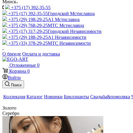
Минск
+375 (17) 392-35-55
+375 (17) 392-35-55
Городской Мстиславца
+375 (29) 198-29-25
A1 Мстиславца
+375 (29) 768-29-25
МТС Мстиславца
+375 (17) 317-29-25
Городской Независимости
+375 (29) 188-29-25
A1 Независимости
+375 (33) 378-29-25
МТС Независимости
О бренде
Оплата и доставка
Отложенные
0
Корзина
0
Войти
Поиск
Коллекция
Каталог
Новинки
Бриллианты
Свадьба&помолвка
Золото
Серебро