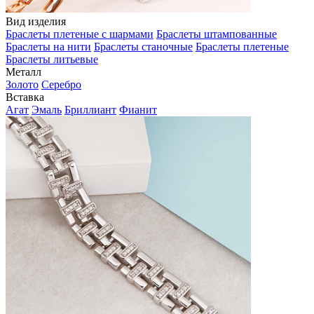
Вид изделия
Браслеты плетеные с шармами
Браслеты штампованные
Браслеты на нити
Браслеты станочные
Браслеты плетеные
Браслеты литьевые
Металл
Золото
Серебро
Вставка
Агат
Эмаль
Бриллиант
Фианит