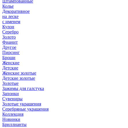
Штампованные
Колье
Декоративное
на леске
с именем
Кулон
Серебро
Золото
Фианит
Другое
Пирсинг
Броши
Женские
Детские
Женские золотые
Детские золотые
Золотые
Зажимы для галстука
Запонки
Сувениры
Золотые украшения
Серебряные украшения
Коллекция
Новинки
Бриллианты