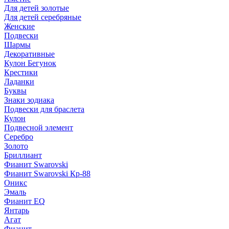
Для детей золотые
Для детей серебряные
Женские
Подвески
Шармы
Декоративные
Кулон Бегунок
Крестики
Ладанки
Буквы
Знаки зодиака
Подвески для браслета
Кулон
Подвесной элемент
Серебро
Золото
Бриллиант
Фианит Swarovski
Фианит Swarovski Кр-88
Оникс
Эмаль
Фианит EQ
Янтарь
Агат
Фианит