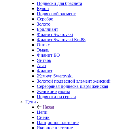
Подвески для браслета
Кулон
Подвесной элемент
Серебро
Золото
Бриллиант
Фианит Swarovski
Фианит Swarovski Кр-88
Оникс
Эмаль
Фианит EQ
Янтарь
Агат
Фианит
Жемчуг Swarovski
Золотой подвесной элемент женcкий
Серебряная подвеска-шарм женская
Женские кулоны
Подвески на серьги
Цепи
Назад
Цепи
Снейк
Панцирное плетение
Якорное плетение