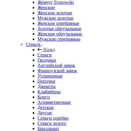
Жемчуг Svarowski
Женские
Женские золотые
Мужские золотые
Женские серебряные
Золотые обручальные
Женские обручальные
Мужские серебряные
Серьги
Назад
Серьги
Гвоздики
Английский замок
Французский замок
Удлиненные
Цепочки
Джекеты
Клаймберы
Конго
Асимметричные
Детские
Другие
Серьги серебро
Серьги золото
Бриллиант