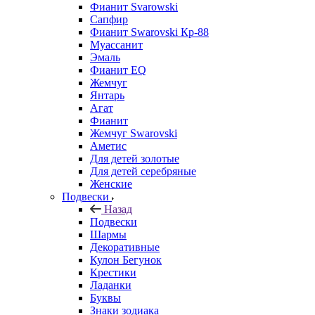
Фианит Svarowski
Сапфир
Фианит Swarovski Кр-88
Муассанит
Эмаль
Фианит EQ
Жемчуг
Янтарь
Агат
Фианит
Жемчуг Swarovski
Аметис
Для детей золотые
Для детей серебряные
Женские
Подвески
Назад
Подвески
Шармы
Декоративные
Кулон Бегунок
Крестики
Ладанки
Буквы
Знаки зодиака