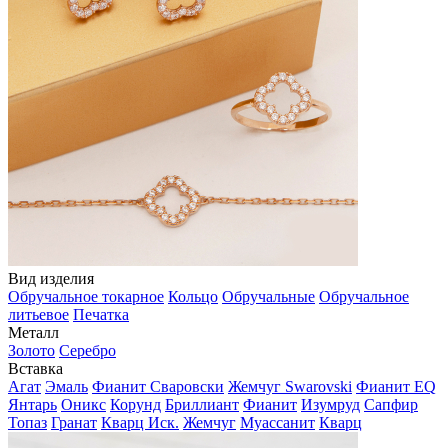
Вид изделия
Обручальное токарное
Кольцо
Обручальные
Обручальное
литьевое
Печатка
Металл
Золото
Серебро
Вставка
Агат
Эмаль
Фианит Сваровски
Жемчуг Swarovski
Фианит EQ
Янтарь
Оникс
Корунд
Бриллиант
Фианит
Изумруд
Сапфир
Топаз
Гранат
Кварц Иск.
Жемчуг
Муассанит
Кварц