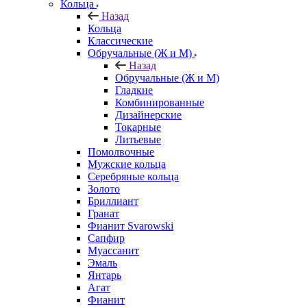
Кольца
Назад
Кольца
Классические
Обручальные (Ж и М)
Назад
Обручальные (Ж и М)
Гладкие
Комбинированные
Дизайнерские
Токарные
Литьевые
Помолвочные
Мужские кольца
Серебряные кольца
Золото
Бриллиант
Гранат
Фианит Svarowski
Сапфир
Муассанит
Эмаль
Янтарь
Агат
Фианит