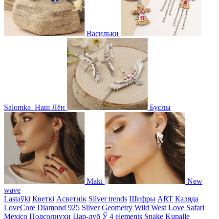
Васильки
Salomka
Наш Лён
Буслы
Maki
New
wave
Lastaўki
Кветкі
Асветнiк
Silver trends
Шифры
ART
Каляда
LoveCore
Diamond 925
Silver Geometry
Wild West
Love Safari
Mexico
Подсолнухи
Цар-дуб
Ў
4 elements
Snake
Kupalle