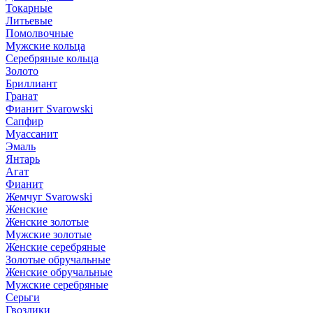
Токарные
Литьевые
Помолвочные
Мужские кольца
Серебряные кольца
Золото
Бриллиант
Гранат
Фианит Svarowski
Сапфир
Муассанит
Эмаль
Янтарь
Агат
Фианит
Жемчуг Svarowski
Женские
Женские золотые
Мужские золотые
Женские серебряные
Золотые обручальные
Женские обручальные
Мужские серебряные
Серьги
Гвоздики