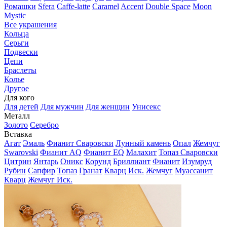
Ромашки
Sfera
Caffe-latte
Caramel
Accent
Double Space
Moon
Mystic
Все украшения
Кольца
Серьги
Подвески
Цепи
Браслеты
Колье
Другое
Для кого
Для детей
Для мужчин
Для женщин
Унисекс
Металл
Золото
Серебро
Вставка
Агат
Эмаль
Фианит Сваровски
Лунный камень
Опал
Жемчуг
Swarovski
Фианит AQ
Фианит EQ
Малахит
Топаз Сваровски
Цитрин
Янтарь
Оникс
Корунд
Бриллиант
Фианит
Изумруд
Рубин
Сапфир
Топаз
Гранат
Кварц Иск.
Жемчуг
Муассанит
Кварц
Жемчуг Иск.