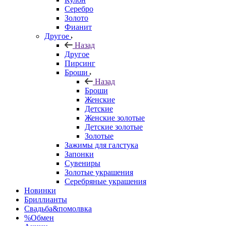
Серебро
Золото
Фианит
Другое
Назад
Другое
Пирсинг
Броши
Назад
Броши
Женские
Детские
Женские золотые
Детские золотые
Золотые
Зажимы для галстука
Запонки
Сувениры
Золотые украшения
Серебряные украшения
Новинки
Бриллианты
Свадьба&помолвка
%Обмен