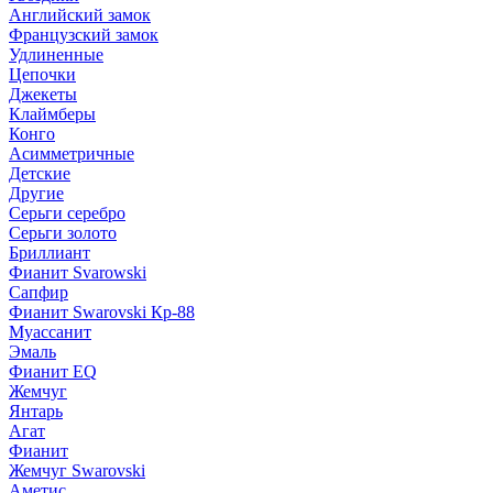
Английский замок
Французский замок
Удлиненные
Цепочки
Джекеты
Клаймберы
Конго
Асимметричные
Детские
Другие
Серьги серебро
Серьги золото
Бриллиант
Фианит Svarowski
Сапфир
Фианит Swarovski Кр-88
Муассанит
Эмаль
Фианит EQ
Жемчуг
Янтарь
Агат
Фианит
Жемчуг Swarovski
Аметис