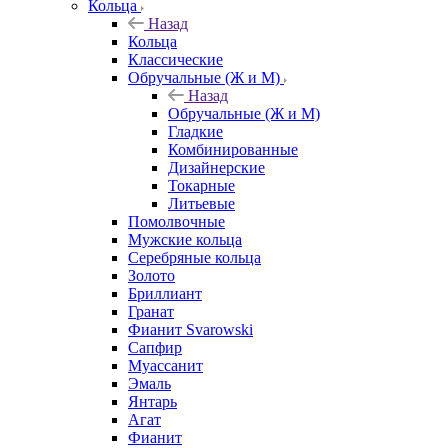
Кольца
Назад
Кольца
Классические
Обручальные (Ж и М)
Назад
Обручальные (Ж и М)
Гладкие
Комбинированные
Дизайнерские
Токарные
Литьевые
Помолвочные
Мужские кольца
Серебряные кольца
Золото
Бриллиант
Гранат
Фианит Svarowski
Сапфир
Муассанит
Эмаль
Янтарь
Агат
Фианит