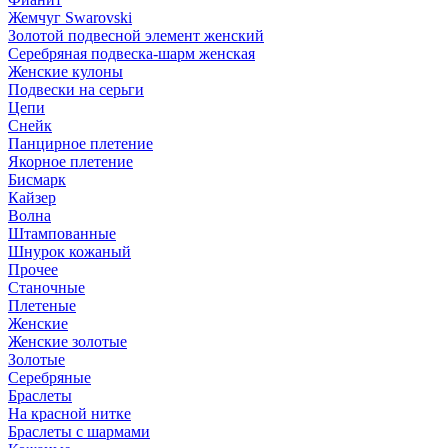
Жемчуг Swarovski
Золотой подвесной элемент женcкий
Серебряная подвеска-шарм женская
Женские кулоны
Подвески на серьги
Цепи
Снейк
Панцирное плетение
Якорное плетение
Бисмарк
Кайзер
Волна
Штампованные
Шнурок кожаный
Прочее
Станочные
Плетеные
Женские
Женские золотые
Золотые
Серебряные
Браслеты
На красной нитке
Браслеты с шармами