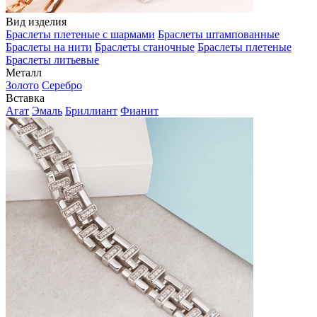
Вид изделия
Браслеты плетеные с шармами
Браслеты штампованные
Браслеты на нити
Браслеты станочные
Браслеты плетеные
Браслеты литьевые
Металл
Золото
Серебро
Вставка
Агат
Эмаль
Бриллиант
Фианит