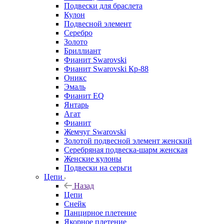
Подвески для браслета
Кулон
Подвесной элемент
Серебро
Золото
Бриллиант
Фианит Swarovski
Фианит Swarovski Кр-88
Оникс
Эмаль
Фианит EQ
Янтарь
Агат
Фианит
Жемчуг Swarovski
Золотой подвесной элемент женcкий
Серебряная подвеска-шарм женская
Женские кулоны
Подвески на серьги
Цепи
Назад
Цепи
Снейк
Панцирное плетение
Якорное плетение