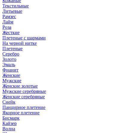
Кожаные
Текстильные
Литьевые
Рамзес
Лайм
Роза
Жесткие
Плетеные с шармами
На черной нитке
Плетеные
Серебро
Золото
Эмаль
Фианит
Женские
Мужские
Женские золотые
Мужские серебряные
Женские серебряные
Снейк
Панцирное плетение
Якорное плетение
Бисмарк
Кайзер
Волна