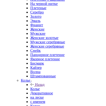
На черной нитке
Плетеные
Серебро
Золото
Эмаль
Фианит
Женские
Мужские
Женские золотые
Мужские серебряные
Женские серебряные
Снейк
Панцирное плетение
Якорное плетение
Бисмарк
Кайзер
Волна
Штампованные
Колье
Назад
Колье
Декоративное
на леске
с именем
Кулон