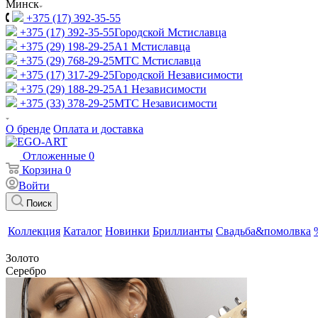
Минск
+375 (17) 392-35-55
+375 (17) 392-35-55
Городской Мстиславца
+375 (29) 198-29-25
A1 Мстиславца
+375 (29) 768-29-25
МТС Мстиславца
+375 (17) 317-29-25
Городской Независимости
+375 (29) 188-29-25
A1 Независимости
+375 (33) 378-29-25
МТС Независимости
О бренде
Оплата и доставка
Отложенные
0
Корзина
0
Войти
Поиск
Коллекция
Каталог
Новинки
Бриллианты
Свадьба&помолвка
Золото
Серебро