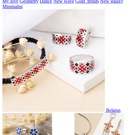
My love
Geometry
Dance
New wave
Gold_trends
New galaxy
Minimalist
Belarus