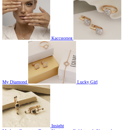
Кассиопея
My Diamond
Lucky Girl
Insight