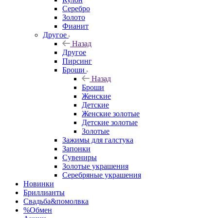
Серебро
Золото
Фианит
Другое
Назад
Другое
Пирсинг
Броши
Назад
Броши
Женские
Детские
Женские золотые
Детские золотые
Золотые
Зажимы для галстука
Запонки
Сувениры
Золотые украшения
Серебряные украшения
Новинки
Бриллианты
Свадьба&помолвка
%Обмен