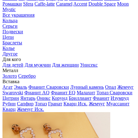
Ромашки
Sfera
Caffe-latte
Caramel
Accent
Double Space
Moon
Mystic
Все украшения
Кольца
Серьги
Подвески
Цепи
Браслеты
Колье
Другое
Для кого
Для детей
Для мужчин
Для женщин
Унисекс
Металл
Золото
Серебро
Вставка
Агат
Эмаль
Фианит Сваровски
Лунный камень
Опал
Жемчуг
Swarovski
Фианит AQ
Фианит EQ
Малахит
Топаз Сваровски
Цитрин
Янтарь
Оникс
Корунд
Бриллиант
Фианит
Изумруд
Рубин
Сапфир
Топаз
Гранат
Кварц Иск.
Жемчуг
Муассанит
Кварц
Жемчуг Иск.