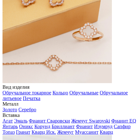
Вид изделия
Обручальное токарное
Кольцо
Обручальные
Обручальное
литьевое
Печатка
Металл
Золото
Серебро
Вставка
Агат
Эмаль
Фианит Сваровски
Жемчуг Swarovski
Фианит EQ
Янтарь
Оникс
Корунд
Бриллиант
Фианит
Изумруд
Сапфир
Топаз
Гранат
Кварц Иск.
Жемчуг
Муассанит
Кварц