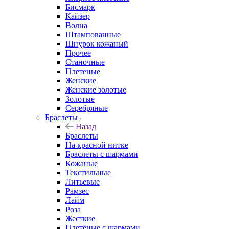
Бисмарк
Кайзер
Волна
Штампованные
Шнурок кожаный
Прочее
Станочные
Плетеные
Женские
Женские золотые
Золотые
Серебряные
Браслеты
Назад
Браслеты
На красной нитке
Браслеты с шармами
Кожаные
Текстильные
Литьевые
Рамзес
Лайм
Роза
Жесткие
Плетеные с шармами