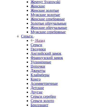
Жемчуг Svarowski
Женские
Женские золотые
Мужские золотые
Женские серебряные
Золотые обручальные
Женские обручальные
Мужские серебряные
Серьги
Назад
Серьги
Гвоздики
Английский замок
Французский замок
Удлиненные
Цепочки
Джекеты
Клаймберы
Конго
Асимметричные
Детские
Другие
Серьги серебро
Серьги золото
Бриллиант