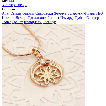
Металл
Золото
Серебро
Вставка
Агат
Эмаль
Фианит Сваровски
Жемчуг Swarovski
Фианит EQ
Цитрин
Янтарь
Бриллиант
Фианит
Изумруд
Рубин
Сапфир
Топаз
Гранат
Кварц Иск.
Жемчуг