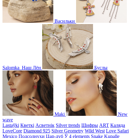
Васильки
Salomka
Наш Лён
Буслы
Maki
New
wave
Lastaўki
Кветкі
Асветнiк
Silver trends
Шифры
ART
Каляда
LoveCore
Diamond 925
Silver Geometry
Wild West
Love Safari
Mexico
Подсолнухи
Цар-дуб
Ў
4 elements
Snake
Kupalle