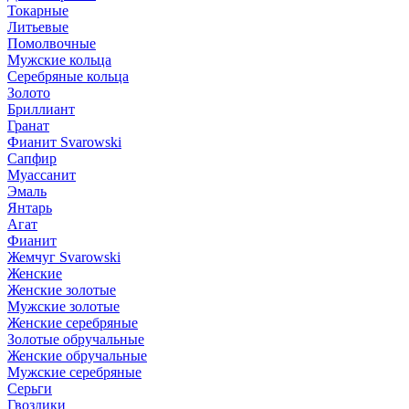
Токарные
Литьевые
Помолвочные
Мужские кольца
Серебряные кольца
Золото
Бриллиант
Гранат
Фианит Svarowski
Сапфир
Муассанит
Эмаль
Янтарь
Агат
Фианит
Жемчуг Svarowski
Женские
Женские золотые
Мужские золотые
Женские серебряные
Золотые обручальные
Женские обручальные
Мужские серебряные
Серьги
Гвоздики