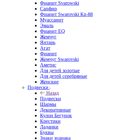
Фианит Svarowski
Сапфир
Фианит Swarovski Кр-88
Муассанит
Эмаль
Фианит EQ
Жемчуг
Янтарь
Агат
Фианит
Жемчуг Swarovski
Аметис
Для детей золотые
Для детей серебряные
Женские
Подвески
Назад
Подвески
Шармы
Декоративные
Кулон Бегунок
Крестики
Ладанки
Буквы
Знаки зодиака