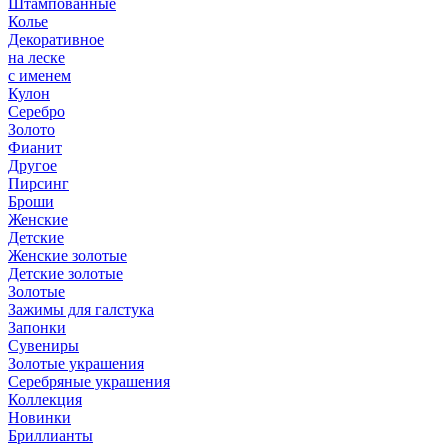
Штампованные
Колье
Декоративное
на леске
с именем
Кулон
Серебро
Золото
Фианит
Другое
Пирсинг
Броши
Женские
Детские
Женские золотые
Детские золотые
Золотые
Зажимы для галстука
Запонки
Сувениры
Золотые украшения
Серебряные украшения
Коллекция
Новинки
Бриллианты