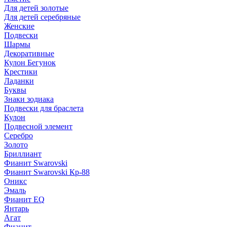
Для детей золотые
Для детей серебряные
Женские
Подвески
Шармы
Декоративные
Кулон Бегунок
Крестики
Ладанки
Буквы
Знаки зодиака
Подвески для браслета
Кулон
Подвесной элемент
Серебро
Золото
Бриллиант
Фианит Swarovski
Фианит Swarovski Кр-88
Оникс
Эмаль
Фианит EQ
Янтарь
Агат
Фианит