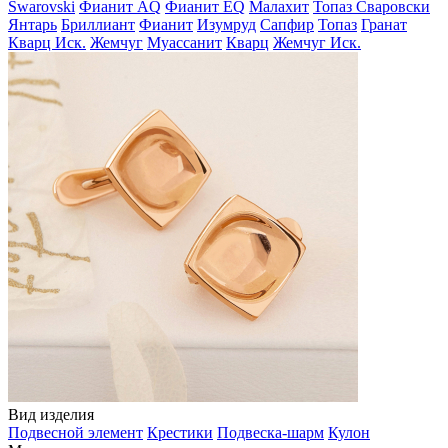
Swarovski
Фианит AQ
Фианит EQ
Малахит
Топаз Сваровски
Янтарь
Бриллиант
Фианит
Изумруд
Сапфир
Топаз
Гранат
Кварц Иск.
Жемчуг
Муассанит
Кварц
Жемчуг Иск.
Вид изделия
Подвесной элемент
Крестики
Подвеска-шарм
Кулон