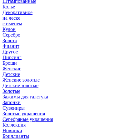
Штампованные
Колье
Декоративное
на леске
с именем
Кулон
Серебро
Золото
Фианит
Другое
Пирсинг
Броши
Женские
Детские
Женские золотые
Детские золотые
Золотые
Зажимы для галстука
Запонки
Сувениры
Золотые украшения
Серебряные украшения
Коллекция
Новинки
Бриллианты