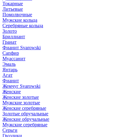
Токарные
Литьевые
Помолвочные
Мужские кольца
Серебряные кольца
Золото
Бриллиант
Гранат
Фианит Svarowski
Сапфир
Муассанит
Эмаль
Янтарь
Агат
Фианит
Жемчуг Svarowski
Женские
Женские золотые
Мужские золотые
Женские серебряные
Золотые обручальные
Женские обручальные
Мужские серебряные
Серьги
Гвоздики