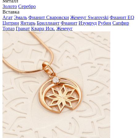
Металл
Золото
Серебро
Вставка
Агат
Эмаль
Фианит Сваровски
Жемчуг Swarovski
Фианит EQ
Цитрин
Янтарь
Бриллиант
Фианит
Изумруд
Рубин
Сапфир
Топаз
Гранат
Кварц Иск.
Жемчуг