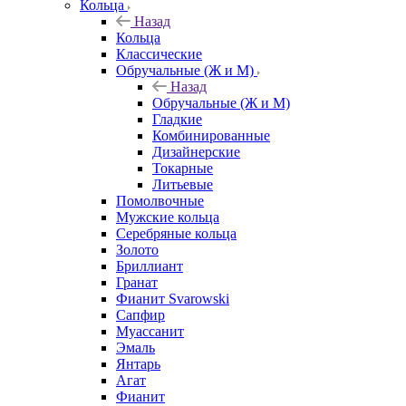
Кольца
Назад
Кольца
Классические
Обручальные (Ж и М)
Назад
Обручальные (Ж и М)
Гладкие
Комбинированные
Дизайнерские
Токарные
Литьевые
Помолвочные
Мужские кольца
Серебряные кольца
Золото
Бриллиант
Гранат
Фианит Svarowski
Сапфир
Муассанит
Эмаль
Янтарь
Агат
Фианит