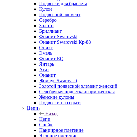
Подвески для браслета
Кулон
Подвесной элемент
Серебро
Золото
Бриллиант
Фианит Swarovski
Фианит Swarovski Кр-88
Оникс
Эмаль
Фианит EQ
Янтарь
Агат
Фианит
Жемчуг Swarovski
Золотой подвесной элемент женcкий
Серебряная подвеска-шарм женская
Женские кулоны
Подвески на серьги
Цепи
Назад
Цепи
Снейк
Панцирное плетение
Якорное плетение