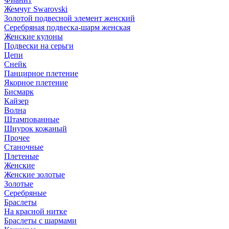
Жемчуг Swarovski
Золотой подвесной элемент женcкий
Серебряная подвеска-шарм женская
Женские кулоны
Подвески на серьги
Цепи
Снейк
Панцирное плетение
Якорное плетение
Бисмарк
Кайзер
Волна
Штампованные
Шнурок кожаный
Прочее
Станочные
Плетеные
Женские
Женские золотые
Золотые
Серебряные
Браслеты
На красной нитке
Браслеты с шармами