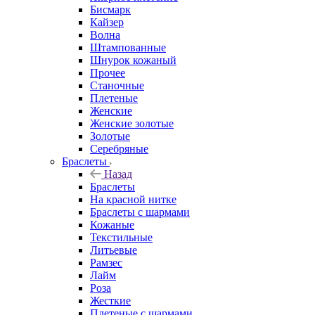
Бисмарк
Кайзер
Волна
Штампованные
Шнурок кожаный
Прочее
Станочные
Плетеные
Женские
Женские золотые
Золотые
Серебряные
Браслеты
Назад
Браслеты
На красной нитке
Браслеты с шармами
Кожаные
Текстильные
Литьевые
Рамзес
Лайм
Роза
Жесткие
Плетеные с шармами