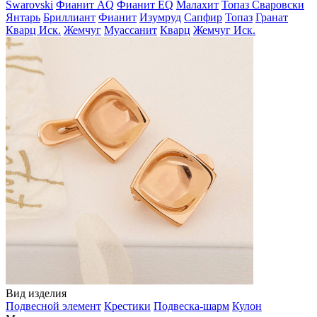
Swarovski
Фианит AQ
Фианит EQ
Малахит
Топаз Сваровски
Янтарь
Бриллиант
Фианит
Изумруд
Сапфир
Топаз
Гранат
Кварц Иск.
Жемчуг
Муассанит
Кварц
Жемчуг Иск.
Вид изделия
Подвесной элемент
Крестики
Подвеска-шарм
Кулон