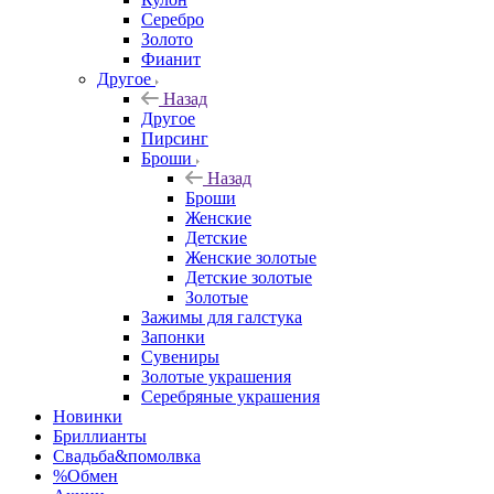
Серебро
Золото
Фианит
Другое
Назад
Другое
Пирсинг
Броши
Назад
Броши
Женские
Детские
Женские золотые
Детские золотые
Золотые
Зажимы для галстука
Запонки
Сувениры
Золотые украшения
Серебряные украшения
Новинки
Бриллианты
Свадьба&помолвка
%Обмен