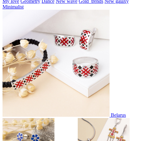
My love
Geometry
Dance
New wave
Gold_trends
New galaxy
Minimalist
Belarus