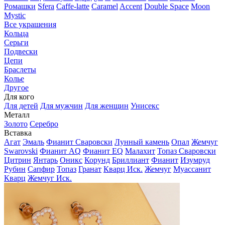
Ромашки
Sfera
Caffe-latte
Caramel
Accent
Double Space
Moon
Mystic
Все украшения
Кольца
Серьги
Подвески
Цепи
Браслеты
Колье
Другое
Для кого
Для детей
Для мужчин
Для женщин
Унисекс
Металл
Золото
Серебро
Вставка
Агат
Эмаль
Фианит Сваровски
Лунный камень
Опал
Жемчуг
Swarovski
Фианит AQ
Фианит EQ
Малахит
Топаз Сваровски
Цитрин
Янтарь
Оникс
Корунд
Бриллиант
Фианит
Изумруд
Рубин
Сапфир
Топаз
Гранат
Кварц Иск.
Жемчуг
Муассанит
Кварц
Жемчуг Иск.