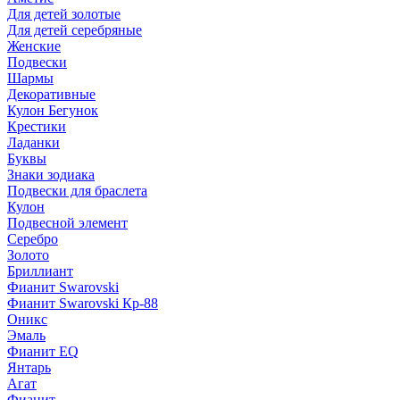
Для детей золотые
Для детей серебряные
Женские
Подвески
Шармы
Декоративные
Кулон Бегунок
Крестики
Ладанки
Буквы
Знаки зодиака
Подвески для браслета
Кулон
Подвесной элемент
Серебро
Золото
Бриллиант
Фианит Swarovski
Фианит Swarovski Кр-88
Оникс
Эмаль
Фианит EQ
Янтарь
Агат
Фианит