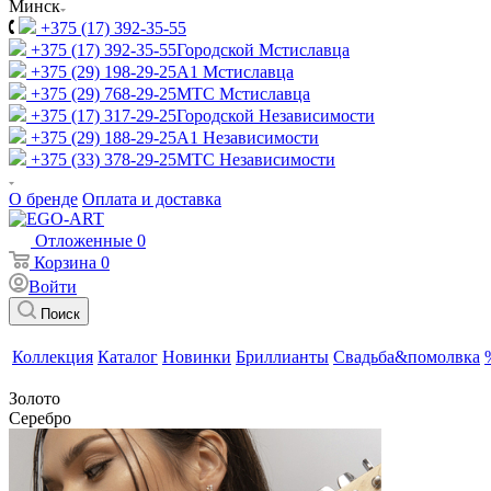
Минск
+375 (17) 392-35-55
+375 (17) 392-35-55
Городской Мстиславца
+375 (29) 198-29-25
A1 Мстиславца
+375 (29) 768-29-25
МТС Мстиславца
+375 (17) 317-29-25
Городской Независимости
+375 (29) 188-29-25
A1 Независимости
+375 (33) 378-29-25
МТС Независимости
О бренде
Оплата и доставка
Отложенные
0
Корзина
0
Войти
Поиск
Коллекция
Каталог
Новинки
Бриллианты
Свадьба&помолвка
Золото
Серебро