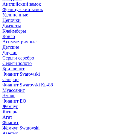
Английский замок
Французский замок
Удлиненные
Цепочки
Джекеты
Клаймберы
Конго
Асимметричные
Детские
Другие
Серьги серебро
Серьги золото
Бриллиант
Фианит Svarowski
Сапфир
Фианит Swarovski Кр-88
Муассанит
Эмаль
Фианит EQ
Жемчуг
Янтарь
Агат
Фианит
Жемчуг Swarovski
Аметис