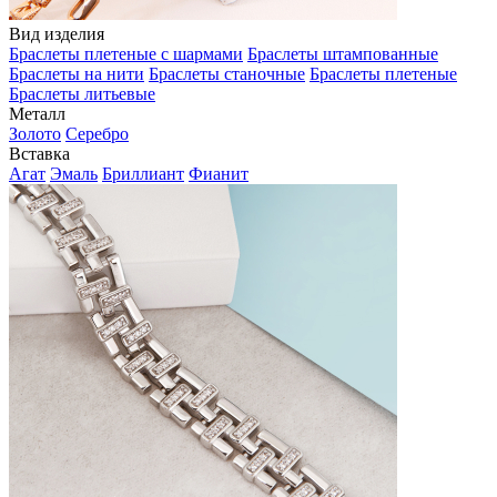
Вид изделия
Браслеты плетеные с шармами
Браслеты штампованные
Браслеты на нити
Браслеты станочные
Браслеты плетеные
Браслеты литьевые
Металл
Золото
Серебро
Вставка
Агат
Эмаль
Бриллиант
Фианит