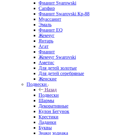
Фианит Svarowski
Сапфир
Фианит Swarovski Кр-88
Муассанит
Эмаль
Фианит EQ
Жемчуг
Янтарь
Агат
Фианит
Жемчуг Swarovski
Аметис
Для детей золотые
Для детей серебряные
Женские
Подвески
Назад
Подвески
Шармы
Декоративные
Кулон Бегунок
Крестики
Ладанки
Буквы
Знаки зодиака