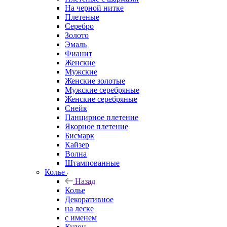
На черной нитке
Плетеные
Серебро
Золото
Эмаль
Фианит
Женские
Мужские
Женские золотые
Мужские серебряные
Женские серебряные
Снейк
Панцирное плетение
Якорное плетение
Бисмарк
Кайзер
Волна
Штампованные
Колье
Назад
Колье
Декоративное
на леске
с именем
Кулон