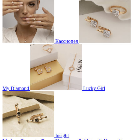
Кассиопея
My Diamond
Lucky Girl
Insight