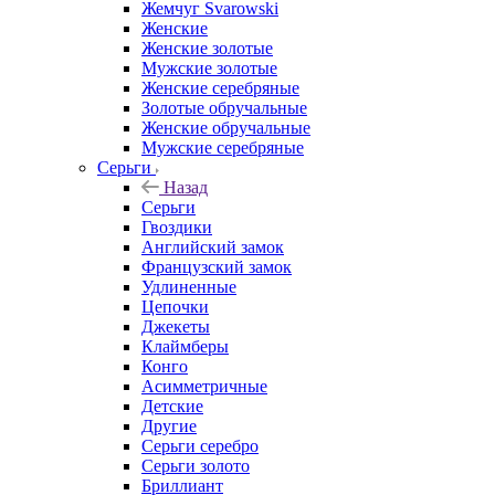
Жемчуг Svarowski
Женские
Женские золотые
Мужские золотые
Женские серебряные
Золотые обручальные
Женские обручальные
Мужские серебряные
Серьги
Назад
Серьги
Гвоздики
Английский замок
Французский замок
Удлиненные
Цепочки
Джекеты
Клаймберы
Конго
Асимметричные
Детские
Другие
Серьги серебро
Серьги золото
Бриллиант