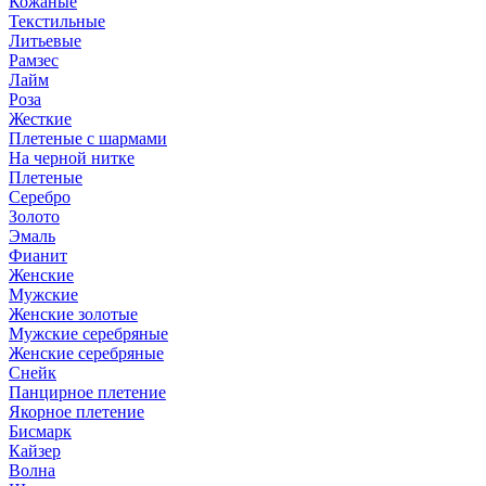
Кожаные
Текстильные
Литьевые
Рамзес
Лайм
Роза
Жесткие
Плетеные с шармами
На черной нитке
Плетеные
Серебро
Золото
Эмаль
Фианит
Женские
Мужские
Женские золотые
Мужские серебряные
Женские серебряные
Снейк
Панцирное плетение
Якорное плетение
Бисмарк
Кайзер
Волна