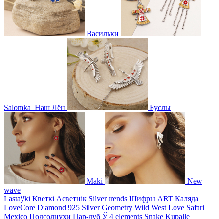
Васильки
Salomka
Наш Лён
Буслы
Maki
New
wave
Lastaўki
Кветкі
Асветнiк
Silver trends
Шифры
ART
Каляда
LoveCore
Diamond 925
Silver Geometry
Wild West
Love Safari
Mexico
Подсолнухи
Цар-дуб
Ў
4 elements
Snake
Kupalle