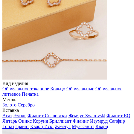
Вид изделия
Обручальное токарное
Кольцо
Обручальные
Обручальное
литьевое
Печатка
Металл
Золото
Серебро
Вставка
Агат
Эмаль
Фианит Сваровски
Жемчуг Swarovski
Фианит EQ
Янтарь
Оникс
Корунд
Бриллиант
Фианит
Изумруд
Сапфир
Топаз
Гранат
Кварц Иск.
Жемчуг
Муассанит
Кварц